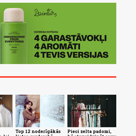
Top 12 noderīgākās
Pieci zelta padomi,