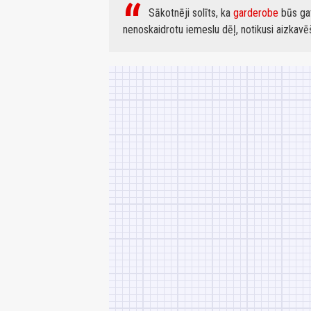
Sākotnēji solīts, ka
garderobe
būs ga
nenoskaidrotu iemeslu dēļ, notikusi aizkavē