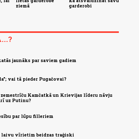
, lai
lietas garderobē
kā atsvaidzināt savu
ziemā
garderobi
..?
skatās jaunāks par saviem gadiem
la"; vai tā pieder Pugačovai?
 zemestrīču Kamčatkā un Krievijas līderu nāvju
arī uz Putinu?
esību par lūpu filleriem
 laivu vīrietim beidzas traģiski