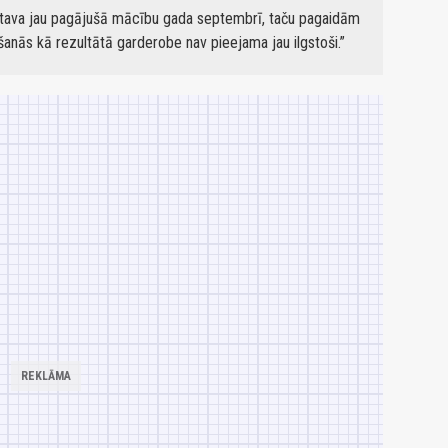
tava jau pagājušā mācību gada septembrī, taču pagaidām
šanās kā rezultātā garderobe nav pieejama jau ilgstoši.