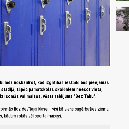
i lūdz noskaidrot, kad izglītības iestādē būs pieejamas
 stadijā, tāpēc pamatskolas skolēniem neesot vieta,
īdzi somās vai maisos, vēsta raidījums "Bez Tabu".
rmās līdz devītajai klasei - visi kā viens saģērbušies ziemai
lēs, kādam rokās vēl sporta maisiņš.