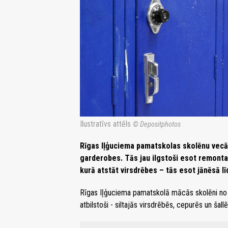
Ilustratīvs attēls
© Depositphotos
Rīgas Iļģuciema pamatskolas skolēnu vecāk
garderobes. Tās jau ilgstoši esot remonta
kurā atstāt virsdrēbes – tās esot jānēsā l
Rīgas Iļģuciema pamatskolā mācās skolēni no pi
atbilstoši - siltajās virsdrēbēs, cepurēs un šal