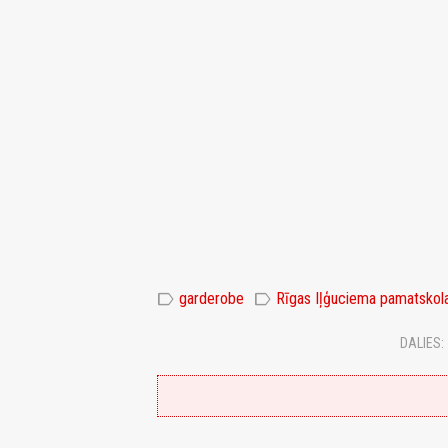
label
label
garderobe
Rīgas Iļģuciema pamatskol
DALIES: