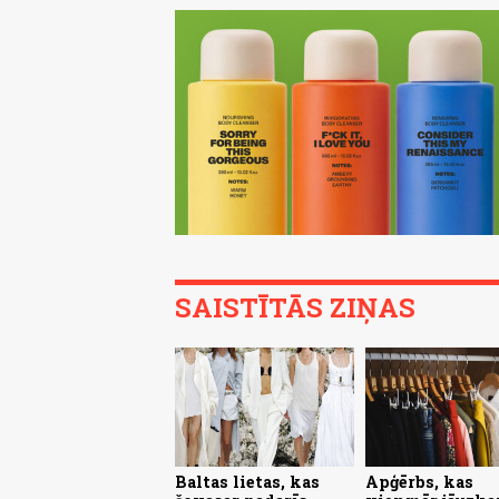
SAISTĪTĀS ZIŅAS
Baltas lietas, kas
Apģērbs, kas