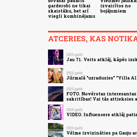
šovasar padarīs
vienmēr jāuzkar
garderobi ne tikai
izvairītos no
skaistāku, bet arī
bojājumiem
viegli kombinējamu
ATCERIES, KAS NOTIKA.
2025.gads
Jau 71. Veits atklāj, kāpēc iz
2023.gads
Jūrmalā "uzradusies" "Villa Al
2025.gads
FOTO. Novērotas interesantas
sakritības! Vai tās attieksies 
2024.gads
VIDEO. Influencere atklāj pati
2023.gads
Vēlme izvizināties pa Gauju ar