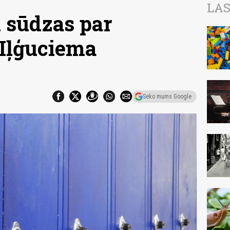
LAS
 sūdzas par
 Iļģuciema
Seko mums Google