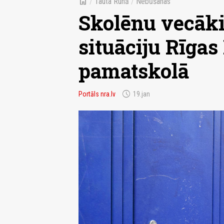
home
/
Tauta Runā
/
Nebūšanas
Skolēnu vecāki
situāciju Rīgas
pamatskolā
schedule
Portāls nra.lv
19.jan