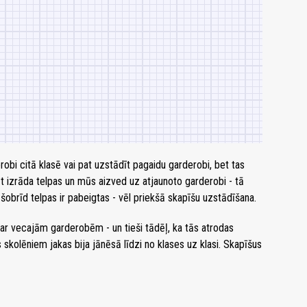
robi citā klasē vai pat uzstādīt pagaidu garderobi, bet tas
āt izrāda telpas un mūs aizved uz atjaunoto garderobi - tā
 šobrīd telpas ir pabeigtas - vēl priekšā skapīšu uzstādīšana.
ar vecajām garderobēm - un tieši tādēļ, ka tās atrodas
 skolēniem jakas bija jānēsā līdzi no klases uz klasi. Skapīšus