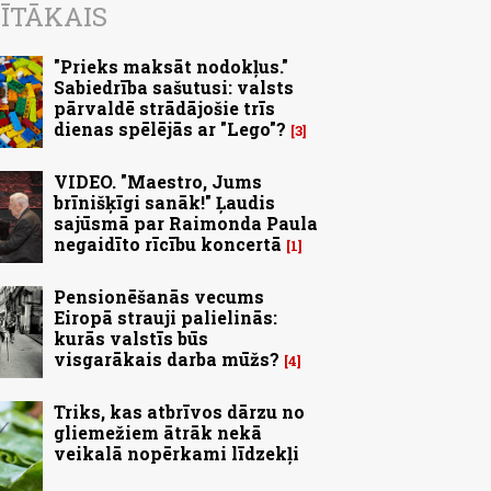
ĪTĀKAIS
"Prieks maksāt nodokļus."
Sabiedrība sašutusi: valsts
pārvaldē strādājošie trīs
dienas spēlējās ar "Lego"?
3
VIDEO. "Maestro, Jums
brīnišķīgi sanāk!" Ļaudis
sajūsmā par Raimonda Paula
negaidīto rīcību koncertā
1
Pensionēšanās vecums
Eiropā strauji palielinās:
kurās valstīs būs
visgarākais darba mūžs?
4
Triks, kas atbrīvos dārzu no
gliemežiem ātrāk nekā
veikalā nopērkami līdzekļi