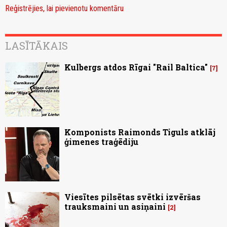
Reģistrējies, lai pievienotu komentāru
LASĪTĀKAIS
Kulbergs atdos Rīgai "Rail Baltica"
7
Komponists Raimonds Tiguls atklāj
ģimenes traģēdiju
Viesītes pilsētas svētki izvēršas
trauksmaini un asiņaini
2