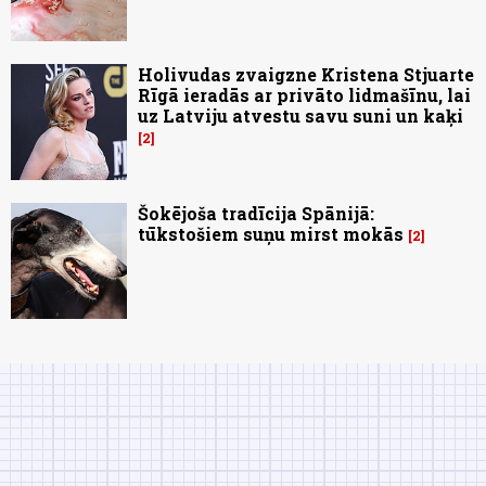
Holivudas zvaigzne Kristena Stjuarte
Rīgā ieradās ar privāto lidmašīnu, lai
uz Latviju atvestu savu suni un kaķi
2
Šokējoša tradīcija Spānijā:
tūkstošiem suņu mirst mokās
2