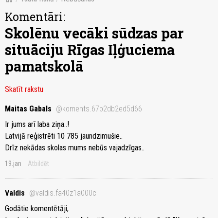
Komentāri:
Skolēnu vecāki sūdzas par
situāciju Rīgas Iļģuciema
pamatskolā
Skatīt rakstu
Maitas Gabals
@koments.67b2db2ed5d66
Ir jums arī laba ziņa..!
Latvijā reģistrēti 10 785 jaundzimušie..
Drīz nekādas skolas mums nebūs vajadzīgas..
19.jan
Atbildēt
Valdis
@valdis.fa40z1a000c
Godātie komentētāji,