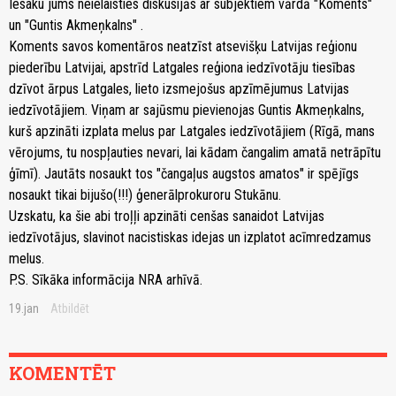
Iesaku jums neielaisties diskusijās ar subjektiem vārdā "Koments"
un "Guntis Akmeņkalns" .
Koments savos komentāros neatzīst atsevišķu Latvijas reģionu
piederību Latvijai, apstrīd Latgales reģiona iedzīvotāju tiesības
dzīvot ārpus Latgales, lieto izsmejošus apzīmējumus Latvijas
iedzīvotājiem. Viņam ar sajūsmu pievienojas Guntis Akmeņkalns,
kurš apzināti izplata melus par Latgales iedzīvotājiem (Rīgā, mans
vērojums, tu nospļauties nevari, lai kādam čangalim amatā netrāpītu
ģīmī). Jautāts nosaukt tos "čangaļus augstos amatos" ir spējīgs
nosaukt tikai bijušo(!!!) ģenerālprokuroru Stukānu.
Uzskatu, ka šie abi troļļi apzināti cenšas sanaidot Latvijas
iedzīvotājus, slavinot nacistiskas idejas un izplatot acīmredzamus
melus.
P.S. Sīkāka informācija NRA arhīvā.
19.jan
Atbildēt
KOMENTĒT