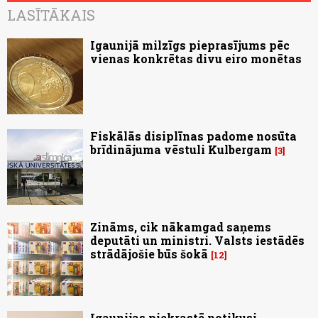
LASĪTĀKAIS
Igaunijā milzīgs pieprasījums pēc
vienas konkrētas divu eiro monētas
Fiskālās disiplīnas padome nosūta
brīdinājuma vēstuli Kulbergam
3
Zināms, cik nākamgad saņems
deputāti un ministri. Valsts iestādēs
strādājošie būs šokā
12
Igaunijas piekrastē notikusi