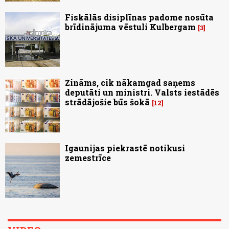
Fiskālās disiplīnas padome nosūta
brīdinājuma vēstuli Kulbergam
3
Zināms, cik nākamgad saņems
deputāti un ministri. Valsts iestādēs
strādājošie būs šokā
12
Igaunijas piekrastē notikusi
zemestrīce