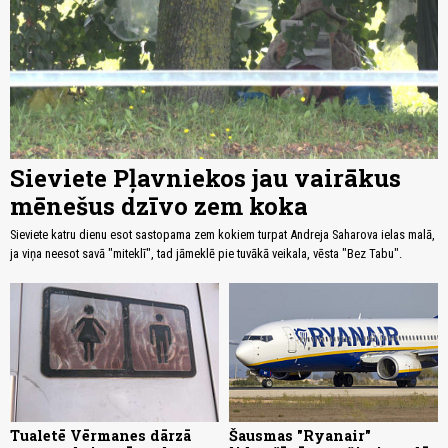
Sieviete Pļavniekos jau vairākus
mēnešus dzīvo zem koka
Sieviete katru dienu esot sastopama zem kokiem turpat Andreja Saharova ielas malā,
ja viņa neesot savā "miteklī", tad jāmeklē pie tuvākā veikala, vēsta "Bez Tabu".
Tualetē Vērmanes dārzā
Šausmas "Ryanair"