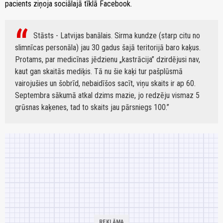
pacients ziņoja sociālajā tīklā Facebook.
Stāsts - Latvijas banālais. Sirma kundze (starp citu no
slimnīcas personāla) jau 30 gadus šajā teritorijā baro kaķus.
Protams, par medicīnas jēdzienu „kastrācija” dzirdējusi nav,
kaut gan skaitās mediķis. Tā nu šie kaķi tur pašplūsmā
vairojušies un šobrīd, nebaidīšos sacīt, viņu skaits ir ap 60.
Septembra sākumā atkal dzims mazie, jo redzēju vismaz 5
grūsnas kaķenes, tad to skaits jau pārsniegs 100.