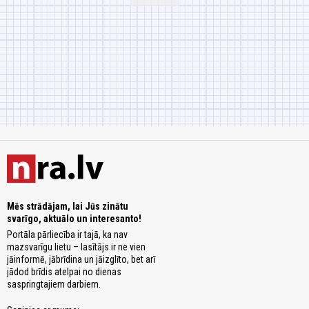
Mēs strādājam, lai Jūs zinātu
svarīgo, aktuālo un interesanto!
Portāla pārliecība ir tajā, ka nav
mazsvarīgu lietu – lasītājs ir ne vien
jāinformē, jābrīdina un jāizglīto, bet arī
jādod brīdis atelpai no dienas
saspringtajiem darbiem.