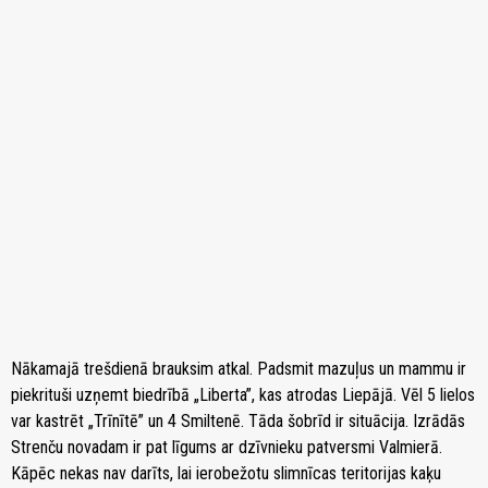
Nākamajā trešdienā brauksim atkal. Padsmit mazuļus un mammu ir
piekrituši uzņemt biedrībā „Liberta”, kas atrodas Liepājā. Vēl 5 lielos
var kastrēt „Trīnītē” un 4 Smiltenē. Tāda šobrīd ir situācija. Izrādās
Strenču novadam ir pat līgums ar dzīvnieku patversmi Valmierā.
Kāpēc nekas nav darīts, lai ierobežotu slimnīcas teritorijas kaķu