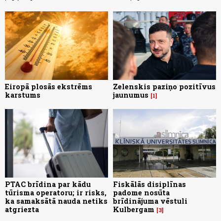
Eiropā plosās ekstrēms
Zelenskis paziņo pozitīvus
karstums
jaunumus
1
PTAC brīdina par kādu
Fiskālās disiplīnas
tūrisma operatoru; ir risks,
padome nosūta
ka samaksātā nauda netiks
brīdinājuma vēstuli
atgriezta
Kulbergam
3