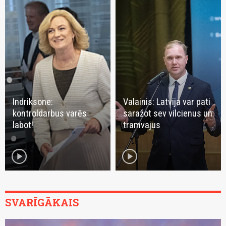
Indriksone:
Valainis: Latvija var pati
kontroldarbus varēs
saražot sev vilcienus un
labot!
tramvajus
play_circle
play_circle
SVARĪGĀKAIS