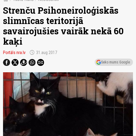
Strenču Psihoneiroloģiskās
slimnīcas teritorijā
savairojušies vairāk nekā 60
kaķi
schedule
Portāls nra.lv
31.aug 2017
Seko mums Google