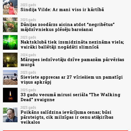
2023.gads
Sindija Vilde: Ar mani viss ir kārtībā
2025.gads
Dānijas zoodārzs aicina atdot “negribētus”
mājdzīvniekus plēsēju barošanai
2023.gads
Naktsklubā tiek izsmidzināta nezināma viela;
vairāki ballētāji nogādāti slimnīcā
2024.gads
Mārupes iedzīvotāju dzīve pamazām pārvēršas
murgā
2023.gads
Sieviete apprecas ar 27 vīriešiem un pamatīgi
viņus apkrāpj
2025.gads
33 gadu vecumā mirusi seriāla “The Walking
Dead” zvaigzne
2023.gads
Poikāns salīdzina ievārījuma cenas; būsi
pārsteigts, cik milzīgas ir cenu atšķirības
veikalos