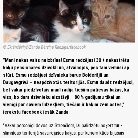
© Ekrānšāviņš/Zanda Bērziņa Radziņa/facebook
"Mani nekas vairs neizbrīna! Esmu redzējusi 30 + nekastrētu
kaķu pensionāres dzīvoklī un, atvainojos, pēc tam vēmusi ap
stūri. Esmu redzējusi dzīvnieku barus Bolderājā un
Daugavgrīvā – neapdzīvotās teritorijās. Esmu daudz redzējusi,
bet vakar piedzīvotais manī radīja tiešām patiesas bažas, ka
viss, ko dara dzīvnieku aizstāvji – 80 % gadījumu tikai un
vienīgi par saviem līdzekļiem, tiešām ir kaķim zem astes,"
ierakstu facebook iesāk Zanda.
"Vakar personīgi devos uz Strenčiem, lai palīdzētu noķert tur -
slimnīcas teritorijā savairojušos kaķus, par kuriem kāds bijušais