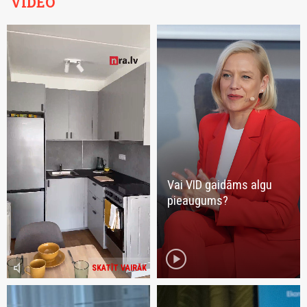
VIDEO
Vai VID gaidāms algu
pieaugums?
play_circle
volume_mute
SKATĪT VAIRĀK