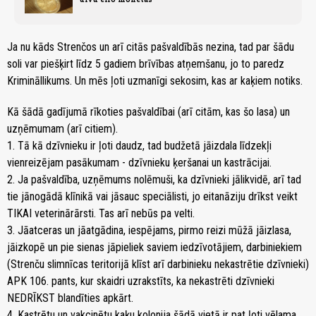
Ja nu kāds Strenčos un arī citās pašvaldībās nezina, tad par šādu
soli var piešķirt līdz 5 gadiem brīvības atņemšanu, jo to paredz
Krimināllikums. Un mēs ļoti uzmanīgi sekosim, kas ar kaķiem notiks.
Kā šādā gadījumā rīkoties pašvaldībai (arī citām, kas šo lasa) un
uzņēmumam (arī citiem).
1. Tā kā dzīvnieku ir ļoti daudz, tad budžetā jāizdala līdzekļi
vienreizējam pasākumam - dzīvnieku ķeršanai un kastrācijai.
2. Ja pašvaldība, uzņēmums nolēmuši, ka dzīvnieki jālikvidē, arī tad
tie jānogādā klīnikā vai jāsauc speciālisti, jo eitanāziju drīkst veikt
TIKAI veterinārārsti. Tas arī nebūs pa velti.
3. Jāatceras un jāatgādina, iespējams, pirmo reizi mūžā jāizlasa,
jāizkopē un pie sienas jāpieliek saviem iedzīvotājiem, darbiniekiem
(Strenču slimnīcas teritorijā klīst arī darbinieku nekastrētie dzīvnieki)
APK 106. pants, kur skaidri uzrakstīts, ka nekastrēti dzīvnieki
NEDRĪKST blandīties apkārt.
4. Kastrētu un vakcinētu kaķu kolonija šādā vietā ir pat ļoti vēlama,