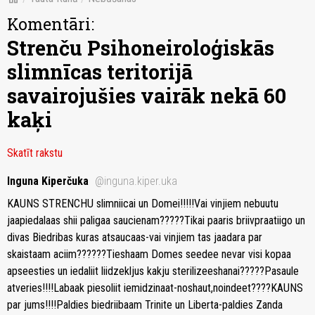
Komentāri:
Strenču Psihoneiroloģiskās
slimnīcas teritorijā
savairojušies vairāk nekā 60
kaķi
Skatīt rakstu
Inguna Kiperčuka
@inguna.kiper.uka
KAUNS STRENCHU slimniicai un Domei!!!!!Vai vinjiem nebuutu
jaapiedalaas shii paligaa saucienam?????Tikai paaris briivpraatiigo un
divas Biedribas kuras atsaucaas-vai vinjiem tas jaadara par
skaistaam aciim??????Tieshaam Domes seedee nevar visi kopaa
apseesties un iedaliit liidzekljus kakju sterilizeeshanai?????Pasaule
atveries!!!!Labaak piesoliit iemidzinaat-noshaut,noindeet????KAUNS
par jums!!!!Paldies biedriibaam Trinite un Liberta-paldies Zanda