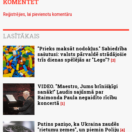
KOMENTĒT
Reģistrējies, lai pievienotu komentāru
LASĪTĀKAIS
"Prieks maksāt nodokļus." Sabiedrība
sašutusi: valsts pārvaldē strādājošie
trīs dienas spēlējās ar "Lego"?
2
VIDEO. "Maestro, Jums brīnišķīgi
sanāk!" Ļaudis sajūsmā par
Raimonda Paula negaidīto rīcību
koncertā
1
Putins paziņo, ka Ukraina zaudēs
"rietumu zemes", un piemin Poliju
4