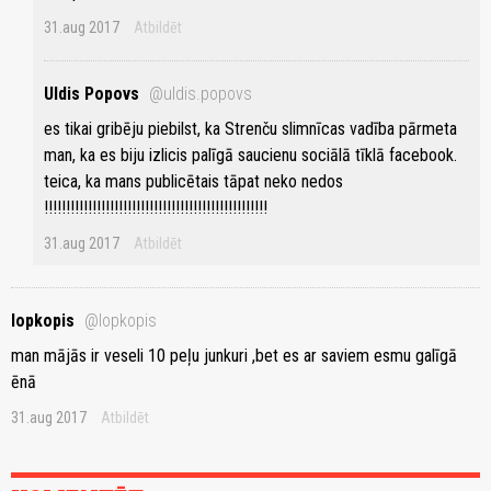
31.aug 2017
Atbildēt
Uldis Popovs
@uldis.popovs
es tikai gribēju piebilst, ka Strenču slimnīcas vadība pārmeta
man, ka es biju izlicis palīgā saucienu sociālā tīklā facebook.
teica, ka mans publicētais tāpat neko nedos
!!!!!!!!!!!!!!!!!!!!!!!!!!!!!!!!!!!!!!!!!!!!!!!!!!!
31.aug 2017
Atbildēt
lopkopis
@lopkopis
man mājās ir veseli 10 peļu junkuri ,bet es ar saviem esmu galīgā
ēnā
31.aug 2017
Atbildēt