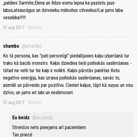
,paldies Sarmite,Elena un Ildze-esmu lepna ka paziistu juus-
labus,atsauciigus un dzivnieku miiloshus cilveekus!Lai jums laba
veseliiba!!!!!
31.aug 2017
Atbildēt
shambo
@shambo
Ko tā persona, kas "pati personīgi" piedalījusies kaķu izķeršanā tur
trako kā bacils monstrs. Kaķis dziedina tieši psihiskās saslimšanas -
tātad ne velti tur tie kaķi ir nolikti. Kaķis pārstāv panētas Ketu
negatīvo enerģiju, kas izraisa psihiskās saslimšanas, savāc to,
asimilē un pārveido par pozitīvu. Cieniet kaķus, tāpt kā suņus un visu
dzīvo, un jums iet labi un neslimosiet.
31.aug 2017
Atbildēt
Eu beidz
@eu.beidz
Strenčos nets pieejams arī pacientiem
Tas priecē