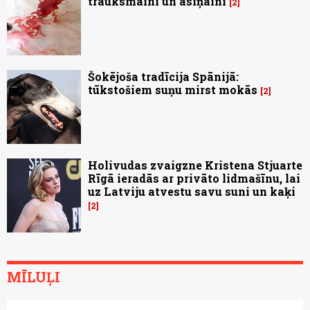
trauksmaini un asiņaini
2
Šokējoša tradīcija Spānijā:
tūkstošiem suņu mirst mokās
2
Holivudas zvaigzne Kristena Stjuarte
Rīgā ieradās ar privāto lidmašīnu, lai
uz Latviju atvestu savu suni un kaķi
2
MĪLUĻI