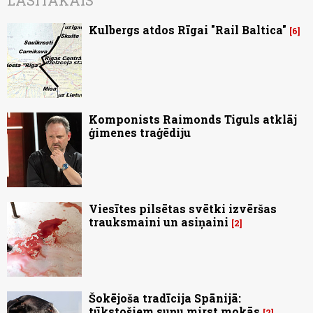
Kulbergs atdos Rīgai "Rail Baltica"
6
Komponists Raimonds Tiguls atklāj
ģimenes traģēdiju
Viesītes pilsētas svētki izvēršas
trauksmaini un asiņaini
2
Šokējoša tradīcija Spānijā:
tūkstošiem suņu mirst mokās
2