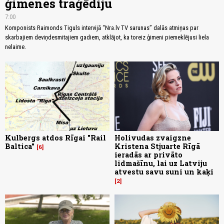
ģimenes traģēdiju
7:00
Komponists Raimonds Tiguls intervijā “Nra.lv TV sarunas” dalās atmiņas par
skarbajiem deviņdesmitajiem gadiem, atklājot, ka toreiz ģimeni piemeklējusi liela
nelaime.
Kulbergs atdos Rīgai "Rail
Holivudas zvaigzne
Baltica"
Kristena Stjuarte Rīgā
6
ieradās ar privāto
lidmašīnu, lai uz Latviju
atvestu savu suni un kaķi
2