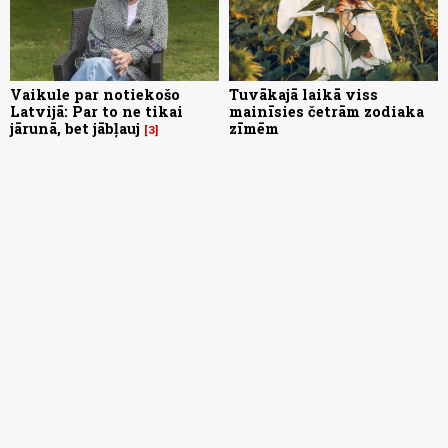
Vaikule par notiekošo
Tuvākajā laikā viss
Latvijā: Par to ne tikai
mainīsies četrām zodiaka
jārunā, bet jābļauj
zīmēm
3