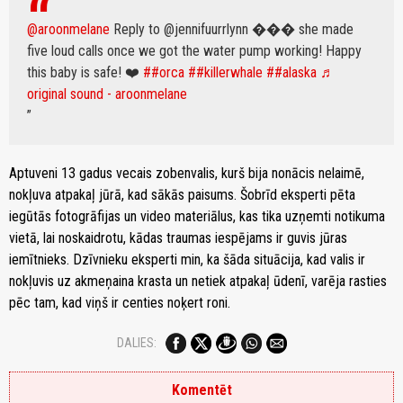
@aroonmelane
Reply to @jennifuurrlynn ��� she made
five loud calls once we got the water pump working! Happy
this baby is safe! ❤️
##orca
##killerwhale
##alaska
♬
original sound - aroonmelane
Aptuveni 13 gadus vecais zobenvalis, kurš bija nonācis nelaimē,
nokļuva atpakaļ jūrā, kad sākās paisums. Šobrīd eksperti pēta
iegūtās fotogrāfijas un video materiālus, kas tika uzņemti notikuma
vietā, lai noskaidrotu, kādas traumas iespējams ir guvis jūras
iemītnieks. Dzīvnieku eksperti min, ka šāda situācija, kad valis ir
nokļuvis uz akmeņaina krasta un netiek atpakaļ ūdenī, varēja rasties
pēc tam, kad viņš ir centies noķert roni.
DALIES:
Komentēt