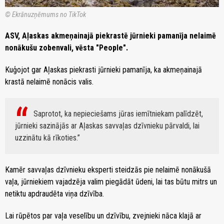
© Ekrānuzņēmums no TikTok
ASV, Aļaskas akmeņainajā piekrastē jūrnieki pamanīja nelaimē
nonākušu zobenvali, vēsta "People".
Kuģojot gar Aļaskas piekrasti jūrnieki pamanīja, ka akmeņainajā
krastā nelaimē nonācis valis.
Saprotot, ka nepieciešams jūras iemītniekam palīdzēt,
jūrnieki sazinājās ar Aļaskas savvaļas dzīvnieku pārvaldi, lai
uzzinātu kā rīkoties.
Kamēr savvaļas dzīvnieku eksperti steidzās pie nelaimē nonākušā
vaļa, jūrniekiem vajadzēja valim piegādāt ūdeni, lai tas būtu mitrs un
netiktu apdraudēta viņa dzīvība.
Lai rūpētos par vaļa veselību un dzīvību, zvejnieki nāca klajā ar