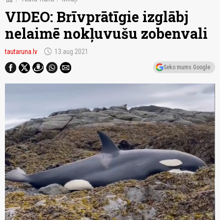
VIDEO: Brīvprātīgie izglābj
nelaimē nokļuvušu zobenvali
schedule
tautaruna.lv
13.aug 2021
Seko mums Google