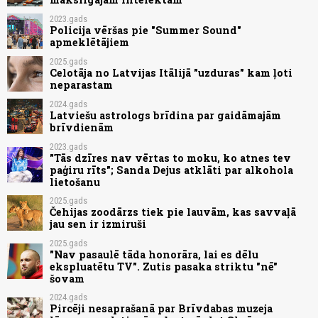
2023.gads
Policija vēršas pie "Summer Sound"
apmeklētājiem
2025.gads
Celotāja no Latvijas Itālijā "uzduras" kam ļoti
neparastam
2024.gads
Latviešu astrologs brīdina par gaidāmajām
brīvdienām
2023.gads
"Tās dzīres nav vērtas to moku, ko atnes tev
paģiru rīts"; Sanda Dejus atklāti par alkohola
lietošanu
2025.gads
Čehijas zoodārzs tiek pie lauvām, kas savvaļā
jau sen ir izmiruši
2025.gads
"Nav pasaulē tāda honorāra, lai es dēlu
ekspluatētu TV". Zutis pasaka striktu "nē"
šovam
2024.gads
Pircēji nesaprašanā par Brīvdabas muzeja