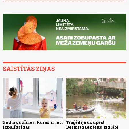
SAISTĪTĀS ZIŅAS
Zodiaka zīmes, kuras ir ļoti
Traģēdija uz upes!
izpalīdzīgas
Desmitgadnieks izglābj