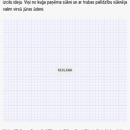
izcilu ideju. Viņi no kuģa paņēma sūkni un ar trubas palīdzību sūknēja
valim virsū jūras ūdeni.