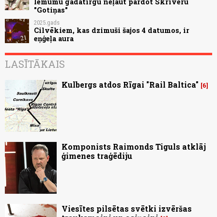
lēmumu gadatirgū neļaut pārdot Skrīveru
"Gotiņas"
2025.gads
Cilvēkiem, kas dzimuši šajos 4 datumos, ir
eņģeļa aura
LASĪTĀKAIS
Kulbergs atdos Rīgai "Rail Baltica"
6
Komponists Raimonds Tiguls atklāj
ģimenes traģēdiju
Viesītes pilsētas svētki izvēršas