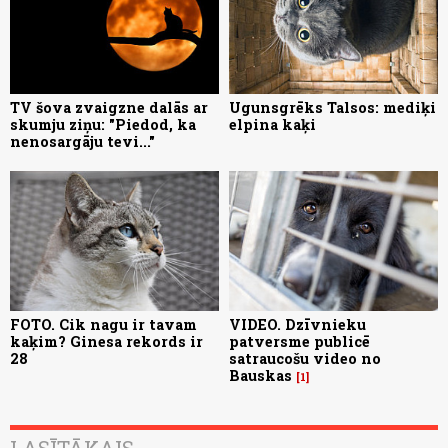
TV šova zvaigzne dalās ar
Ugunsgrēks Talsos: mediķi
skumju ziņu: "Piedod, ka
elpina kaķi
nenosargāju tevi..."
FOTO. Cik nagu ir tavam
VIDEO. Dzīvnieku
kaķim? Ginesa rekords ir
patversme publicē
28
satraucošu video no
Bauskas
1
LASĪTĀKAIS