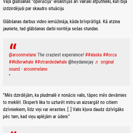
Vaļa glābšanas "operācijā" iesaistījās arī vairāki atpūtnieki, kuri bija
izdzirdējuši par skaudro situāciju.
Glābšanas darbus video iemūžināja, kāda brīvprātīgā. Kā atzina
jauniete, tad glābšanas darbi noritēja sešas stundas.
@aroonmelane
The craziest experience!
##alaska
##orca
##killerwhale
##strandedwhale
@heydaniejay
♬ original
sound - aroonmelane
"Mēs dzirdējām, ka pludmalē ir nonācis valis, tāpec mēs devāmies
to meklēt. Eksperti lika to uzturēt mitru un aizsargāt no citiem
dzīvniekiem, līdz viņi var ierasties. [..] Valis kļuva daudz dzīvīgāks
pēc tam, kad viņu aplējām ar ūdeni."