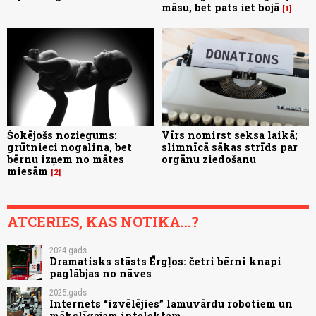
māsu, bet pats iet bojā
1
Šokējošs noziegums:
Vīrs nomirst seksa laikā;
grūtnieci nogalina, bet
slimnīcā sākas strīds par
bērnu izņem no mātes
orgānu ziedošanu
miesām
2
ATCERIES, KAS NOTIKA...?
2024.gads
Dramatisks stāsts Ērgļos: četri bērni knapi
paglābjas no nāves
2025.gads
Internets “izvēlējies” lamuvārdu robotiem un
mākslīgajam intelektam