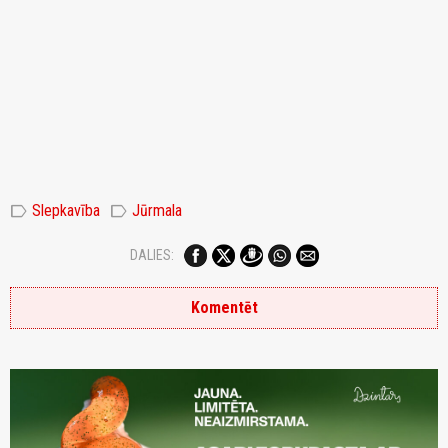
label
label
Slepkavība
Jūrmala
DALIES:
Komentēt