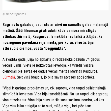
© Depositphotos
Sagriezts gabalos, sacirsts ar cirvi un samalts gaļas maļamajā
mašīnā. Šādi likumsargi atraduši kāda seniora mirstīgās
atliekas Jūrmalā, Kauguros. Izmeklēšanas laikā atklājās, ka
noziegumu paveikusi viņa meita, pie kuras vīrietis bija
atbraucis ciemos, vēsta "Degpunktā".
Aizvadītā gada jūlijā no apkārtējo redzesloka pazuda 74 gadus
vecais Jānis. Vietējie iedzīvotāji ievēroja, ka vīrietis vasarā
ciemojās pie savas 44 gadus vecās meitas Marinas Kauguros,
Jūrmalā
. Šeit viņš braucis, jo bija savas atvases apgādnieks.
"Viņai ir garīgas problēmas un, cik saprotu, viņa tagad psihiatriskajā
slimnīcā ir ievietota. Viņa bija izmeklēšanā. Nu, un tagad, cik saprotu,
viņa atrodas tur. Viņai bija suns un šis suns saslima, nomira, vai kas…
Viņa visu laiku staigāja ar to suni, mīlēja viņu, bet pēc tam