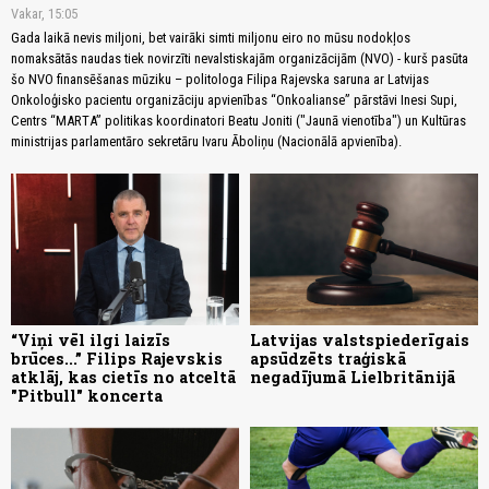
Vakar, 15:05
Gada laikā nevis miljoni, bet vairāki simti miljonu eiro no mūsu nodokļos
nomaksātās naudas tiek novirzīti nevalstiskajām organizācijām (NVO) - kurš pasūta
šo NVO finansēšanas mūziku – politologa Filipa Rajevska saruna ar Latvijas
Onkoloģisko pacientu organizāciju apvienības “Onkoalianse” pārstāvi Inesi Supi,
Centrs “MARTA” politikas koordinatori Beatu Joniti ("Jaunā vienotība") un Kultūras
ministrijas parlamentāro sekretāru Ivaru Āboliņu (Nacionālā apvienība).
“Viņi vēl ilgi laizīs
Latvijas valstspiederīgais
brūces...” Filips Rajevskis
apsūdzēts traģiskā
atklāj, kas cietīs no atceltā
negadījumā Lielbritānijā
"Pitbull" koncerta