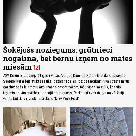
Šokējošs noziegums: grūtnieci
nogalina, bet bērnu izņem no mātes
miesām
2
ASV Kolumbiju šokēja 21 gadu vecās Marijas Kamilas Potosi brutālā slepkavība.
Sieviete, kurai bija atlikušas tikai dažas nedēļas līdz dzemdībām, tika atrasta mirusi
gandrīz sešu kilometru attālumā no savām mājām, taču viņas mazulis, kas tika
izņemts no viņas vēdera, joprojām ir pazudis. Radinieki uzskata, ka mazā Alaija
varētu būt dzīva, vēsta laikraksts "New York Post".