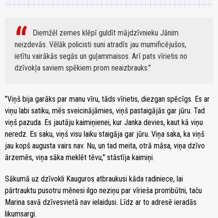
Diemžēl zemes klēpī guldīt mājdzīvnieku Jānim
neizdevās. Vēlāk policisti suni atradīs jau mumificējušos,
ietītu vairākās segās un guļammaisos. Arī pats vīrietis no
dzīvokļa saviem spēkiem prom neaizbrauks.
"Viņš bija garāks par manu vīru, tāds vīrietis, diezgan spēcīgs. Es ar
viņu labi satiku, mēs sveicinājāmies, viņš pastaigājās gar jūru. Tad
viņš pazuda. Es jautāju kaimiņienei, kur Janka devies, kaut kā viņu
neredz. Es saku, viņš visu laiku staigāja gar jūru. Viņa saka, ka viņš
jau kopš augusta vairs nav. Nu, un tad meita, otrā māsa, viņa dzīvo
ārzemēs, viņa sāka meklēt tēvu," stāstīja kaimiņi.
Sākumā uz dzīvokli Kauguros atbraukusi kāda radiniece, lai
pārtrauktu pusotru mēnesi ilgo neziņu par vīrieša prombūtni, taču
Marina savā dzīvesvietā nav ielaidusi. Līdz ar to adresē ieradās
likumsargi.