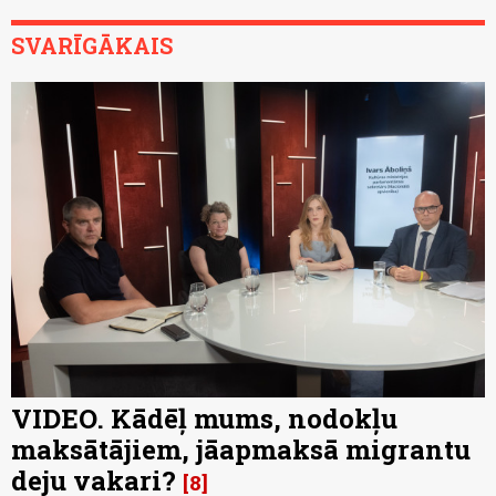
SVARĪGĀKAIS
VIDEO. Kādēļ mums, nodokļu
maksātājiem, jāapmaksā migrantu
deju vakari?
8