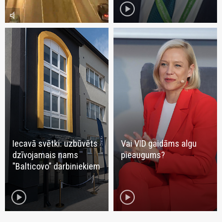
play_circle
volume_mute
Iecavā svētki: uzbūvēts
Vai VID gaidāms algu
dzīvojamais nams
pieaugums?
"Balticovo" darbiniekiem
play_circle
play_circle