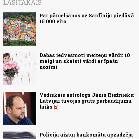
LASĪTĀKAIS
Par pārcelšanos uz Sardīniju piedāvā
15 000 eiro
Dabas iedvesmoti meiteņu vārdi: 10
maigi un skaisti vārdi ar īpašu
nozīmi
Vēdiskais astrologs Jānis Riežnieks:
Latvijai tuvojas grūts pārbaudījumu
laiks
2
Policija aiztur bankomātu apzadzēju