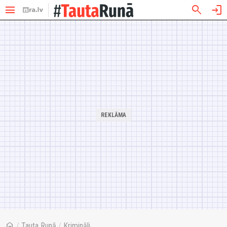
menu
search
login
home
/
Tauta Runā
/
Krimināli