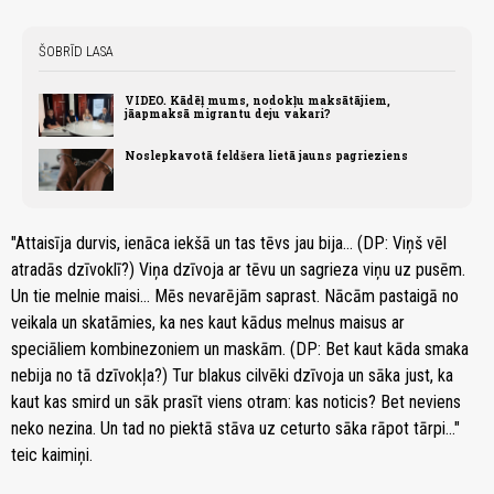
ŠOBRĪD LASA
VIDEO. Kādēļ mums, nodokļu maksātājiem,
jāapmaksā migrantu deju vakari?
Noslepkavotā feldšera lietā jauns pagrieziens
"Attaisīja durvis, ienāca iekšā un tas tēvs jau bija… (DP: Viņš vēl
atradās dzīvoklī?) Viņa dzīvoja ar tēvu un sagrieza viņu uz pusēm.
Un tie melnie maisi… Mēs nevarējām saprast. Nācām pastaigā no
veikala un skatāmies, ka nes kaut kādus melnus maisus ar
speciāliem kombinezoniem un maskām. (DP: Bet kaut kāda smaka
nebija no tā dzīvokļa?) Tur blakus cilvēki dzīvoja un sāka just, ka
kaut kas smird un sāk prasīt viens otram: kas noticis? Bet neviens
neko nezina. Un tad no piektā stāva uz ceturto sāka rāpot tārpi…"
teic kaimiņi.