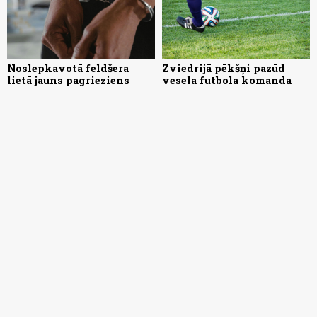
Noslepkavotā feldšera
Zviedrijā pēkšņi pazūd
lietā jauns pagrieziens
vesela futbola komanda