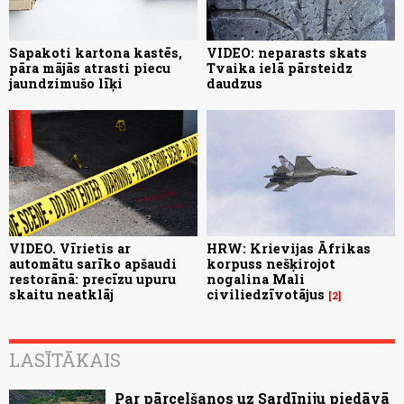
Sapakoti kartona kastēs,
VIDEO: neparasts skats
pāra mājās atrasti piecu
Tvaika ielā pārsteidz
jaundzimušo līķi
daudzus
VIDEO. Vīrietis ar
HRW: Krievijas Āfrikas
automātu sarīko apšaudi
korpuss nešķirojot
restorānā: precīzu upuru
nogalina Mali
skaitu neatklāj
civiliedzīvotājus
2
LASĪTĀKAIS
Par pārcelšanos uz Sardīniju piedāvā