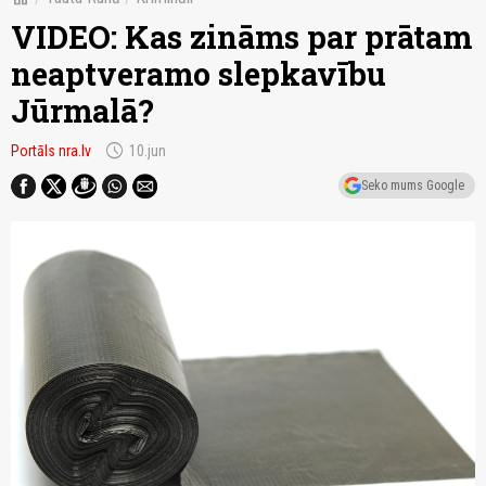
VIDEO: Kas zināms par prātam
neaptveramo slepkavību
Jūrmalā?
schedule
Portāls nra.lv
10.jun
Seko mums Google