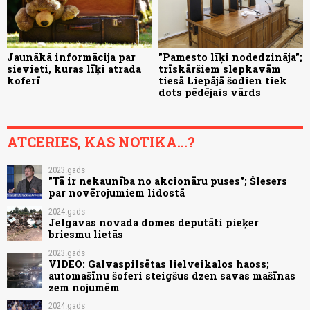
Jaunākā informācija par
"Pamesto līķi nodedzināja";
sievieti, kuras līķi atrada
trīskāršiem slepkavām
koferī
tiesā Liepājā šodien tiek
dots pēdējais vārds
ATCERIES, KAS NOTIKA...?
2023.gads
"Tā ir nekaunība no akcionāru puses"; Šlesers
par novērojumiem lidostā
2024.gads
Jelgavas novada domes deputāti pieķer
briesmu lietās
2023.gads
VIDEO: Galvaspilsētas lielveikalos haoss;
automašīnu šoferi steigšus dzen savas mašīnas
zem nojumēm
2024.gads