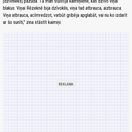
[dzīvnieks] pazuda. Tā man stāstīja kaimiņiene, kas dzīvo viņai
blakus. Viņai Rēzeknē bija dzīvoklis, viņa tad atbrauca, aizbrauca.
Viņa atbrauca, acīmredzot, varbūt gribēja apglabāt, vai nu ko izdarīt
ar šo sunīti," zina stāstīt kaimiņi.