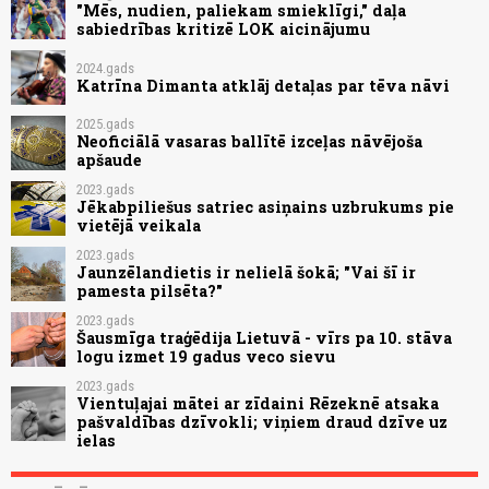
"Mēs, nudien, paliekam smieklīgi," daļa
sabiedrības kritizē LOK aicinājumu
2024.gads
Katrīna Dimanta atklāj detaļas par tēva nāvi
2025.gads
Neoficiālā vasaras ballītē izceļas nāvējoša
apšaude
2023.gads
Jēkabpiliešus satriec asiņains uzbrukums pie
vietējā veikala
2023.gads
Jaunzēlandietis ir nelielā šokā; "Vai šī ir
pamesta pilsēta?"
2023.gads
Šausmīga traģēdija Lietuvā - vīrs pa 10. stāva
logu izmet 19 gadus veco sievu
2023.gads
Vientuļajai mātei ar zīdaini Rēzeknē atsaka
pašvaldības dzīvokli; viņiem draud dzīve uz
ielas