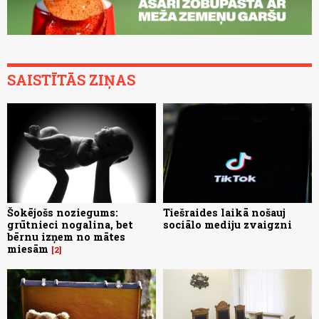
SAISTĪTĀS ZIŅAS
Šokējošs noziegums:
Tiešraides laikā nošauj
grūtnieci nogalina, bet
sociālo mediju zvaigzni
bērnu izņem no mātes
miesām
2