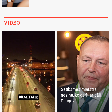
VIDEO
Satiksmes ministrs
nezina, ko darīt ar pāli
Daugavā