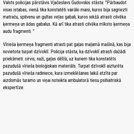
Valsts policijas pārstāvis Vjačeslavs Gudovskis stāsta: "Pārbaudot
visas istabas, vienā tika konstatēti vairāki maisi, kuros bija sagriezti
matraču, spilvenu un gultas veļas gabali, kuros iekšā atrasti cilvēka
ķermeņa un ādas gabalus. Kā arī tika atrasti cilvēka mīksto ķermeņa
audu fragmenti. "
Vīrieša ķermeņa fragmenti atrasti pat gaļas maļamā mašīnā, kas bija
novietota turpat dzīvoklī. Policija stāsta, ka dzīvoklī atrasti dažādi
priekšmeti: cirvis, naži, gaļas dēlīši, uz kuriem tika konstatēts
pazudušā vīrieša bioloģiskais materiāls. Turpat dzīvoklī aizturēta
pazudušā vīrieša radiniece, kura izmeklēšanas laikā atzīta par
aizdomās turamo un viņai noteikta ambulatorā tiesu psihiatriskā
ekspertīze.