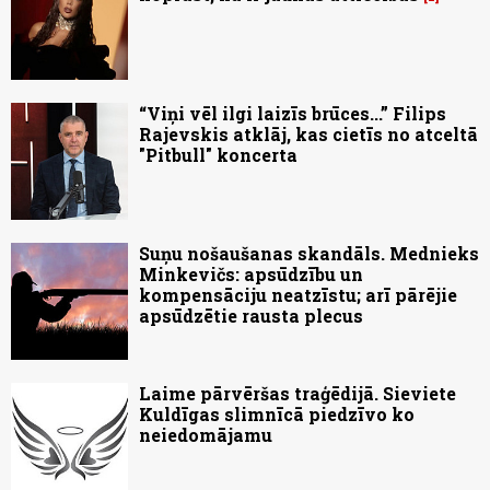
“Viņi vēl ilgi laizīs brūces...” Filips
Rajevskis atklāj, kas cietīs no atceltā
"Pitbull" koncerta
Suņu nošaušanas skandāls. Mednieks
Minkevičs: apsūdzību un
kompensāciju neatzīstu; arī pārējie
apsūdzētie rausta plecus
Laime pārvēršas traģēdijā. Sieviete
Kuldīgas slimnīcā piedzīvo ko
neiedomājamu