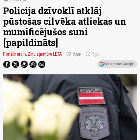
Policija dzīvoklī atklāj
pūstošas cilvēka atliekas un
mumificējušos suni
[papildināts]
update
schedule
Portāls nra.lv
,
Ziņu aģentūra LETA
9.jun
9.jun
Seko mums Google