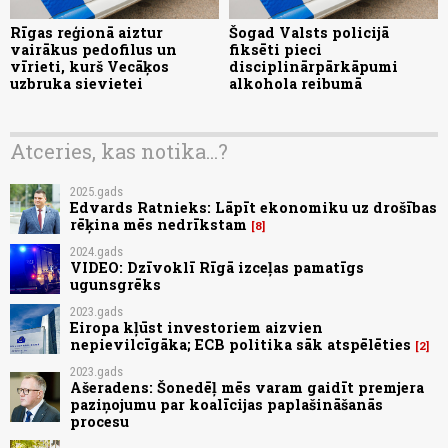
Rīgas reģionā aiztur
Šogad Valsts policijā
vairākus pedofilus un
fiksēti pieci
vīrieti, kurš Vecāķos
disciplinārpārkāpumi
uzbruka sievietei
alkohola reibumā
Atceries, kas notika...?
2025.gads
Edvards Ratnieks: Lāpīt ekonomiku uz drošības
rēķina mēs nedrīkstam
8
2024.gads
VIDEO: Dzīvoklī Rīgā izceļas pamatīgs
ugunsgrēks
2023.gads
Eiropa kļūst investoriem aizvien
nepievilcīgāka; ECB politika sāk atspēlēties
2
2023.gads
Ašeradens: Šonedēļ mēs varam gaidīt premjera
paziņojumu par koalīcijas paplašināšanās
procesu