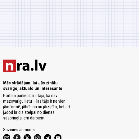
Mēs strādājam, lai Jūs zinātu
svarīgo, aktuālo un interesanto!
Portāla pārliecība ir tajā, ka nav
mazsvarīgu lietu – lasītājs ir ne vien
jāinformē, jābrīdina un jāizglīto, bet arī
jādod brīdis atelpai no dienas
saspringtajiem darbiem.
Sazinies ar mums: