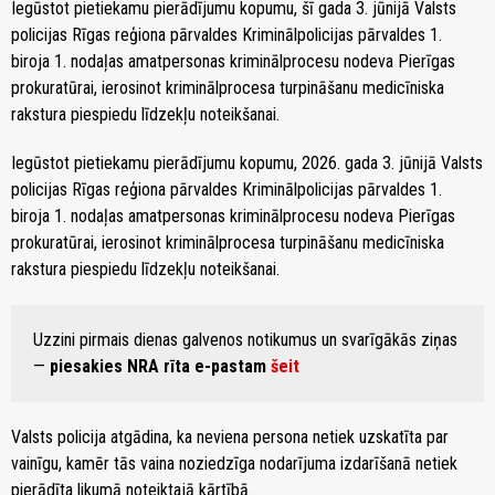
Iegūstot pietiekamu pierādījumu kopumu, šī gada 3. jūnijā Valsts
policijas Rīgas reģiona pārvaldes Kriminālpolicijas pārvaldes 1.
biroja 1. nodaļas amatpersonas kriminālprocesu nodeva Pierīgas
prokuratūrai, ierosinot kriminālprocesa turpināšanu medicīniska
rakstura piespiedu līdzekļu noteikšanai.
Iegūstot pietiekamu pierādījumu kopumu, 2026. gada 3. jūnijā Valsts
policijas Rīgas reģiona pārvaldes Kriminālpolicijas pārvaldes 1.
biroja 1. nodaļas amatpersonas kriminālprocesu nodeva Pierīgas
prokuratūrai, ierosinot kriminālprocesa turpināšanu medicīniska
rakstura piespiedu līdzekļu noteikšanai.
Uzzini pirmais dienas galvenos notikumus un svarīgākās ziņas
—
piesakies NRA rīta e-pastam
šeit
Valsts policija atgādina, ka neviena persona netiek uzskatīta par
vainīgu, kamēr tās vaina noziedzīga nodarījuma izdarīšanā netiek
pierādīta likumā noteiktajā kārtībā.