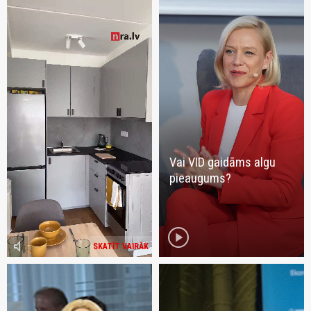
Vai VID gaidāms algu
pieaugums?
play_circle
volume_mute
SKATĪT VAIRĀK