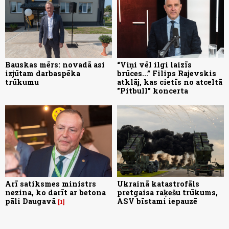
Bauskas mērs: novadā asi
“Viņi vēl ilgi laizīs
izjūtam darbaspēka
brūces...” Filips Rajevskis
trūkumu
atklāj, kas cietīs no atceltā
"Pitbull" koncerta
Arī satiksmes ministrs
Ukrainā katastrofāls
nezina, ko darīt ar betona
pretgaisa raķešu trūkums,
pāli Daugavā
ASV bīstami iepauzē
1