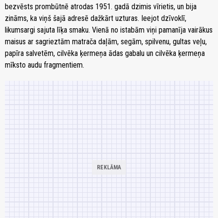
bezvēsts prombūtnē atrodas 1951. gadā dzimis vīrietis, un bija
zināms, ka viņš šajā adresē dažkārt uzturas. Ieejot dzīvoklī,
likumsargi sajuta līķa smaku. Vienā no istabām viņi pamanīja vairākus
maisus ar sagrieztām matrača daļām, segām, spilvenu, gultas veļu,
papīra salvetēm, cilvēka ķermeņa ādas gabalu un cilvēka ķermeņa
mīksto audu fragmentiem.