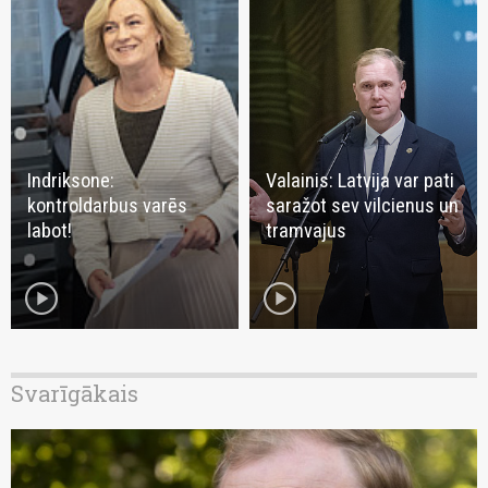
Indriksone:
Valainis: Latvija var pati
kontroldarbus varēs
saražot sev vilcienus un
labot!
tramvajus
play_circle
play_circle
Svarīgākais