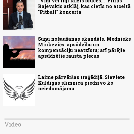
“Viņi vēl ilgi laizīs brūces...” Filips
Rajevskis atklāj, kas cietīs no atceltā
"Pitbull" koncerta
Suņu nošaušanas skandāls. Mednieks
Minkevičs: apsūdzību un
kompensāciju neatzīstu; arī pārējie
apsūdzētie rausta plecus
Laime pārvēršas traģēdijā. Sieviete
Kuldīgas slimnīcā piedzīvo ko
neiedomājamu
Video