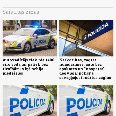
Saistītās ziņas
Autovadītājs tiek pie 1400
Narkotikas, zagtas
eiro soda un paliek bez
numurzīmes, auto bez
tiesībām; viņš nebija
apskates un "nosperta"
piedzēries
degviela; policija
savaņģojusi rūdītus zagļus