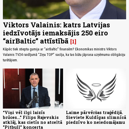
Viktors Valainis: katrs Latvijas
iedzīvotājs iemaksājis 250 eiro
“airBaltic” attīstībā
1
Kāpēc tiek stiepta gumija ar “airBaltic” finansēm? Ekonomikas ministrs Viktors
Valainis TV24 raidījumā “Ziņu TOP” sacīja, ka tas būtu jāprasa uzņēmuma obligāciju
turētājiem.
“Viņi vēl ilgi laizīs
Laime pārvēršas traģēdijā.
brūces...” Filips Rajevskis
Sieviete Kuldīgas slimnīcā
atklāj, kas cietīs no atceltā
piedzīvo ko neiedomājamu
"Pitbull" koncerta