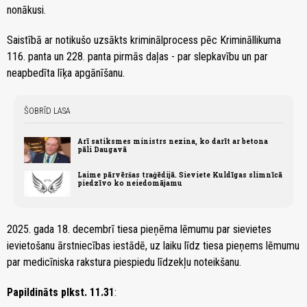
nonākusi.
Saistībā ar notikušo uzsākts kriminālprocess pēc Krimināllikuma
116. panta un 228. panta pirmās daļas - par slepkavību un par
neapbedīta līķa apgānīšanu.
ŠOBRĪD LASA
Arī satiksmes ministrs nezina, ko darīt ar betona
pāli Daugavā
Laime pārvēršas traģēdijā. Sieviete Kuldīgas slimnīcā
piedzīvo ko neiedomājamu
2025. gada 18. decembrī tiesa pieņēma lēmumu par sievietes
ievietošanu ārstniecības iestādē, uz laiku līdz tiesa pieņems lēmumu
par medicīniska rakstura piespiedu līdzekļu noteikšanu.
Papildināts plkst. 11.31
: