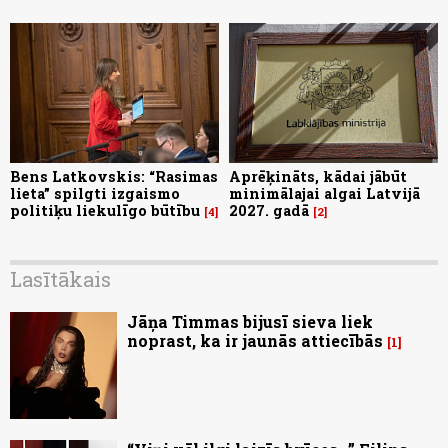
Bens Latkovskis: “Rasimas
Aprēķināts, kādai jābūt
lieta” spilgti izgaismo
minimālajai algai Latvijā
politiķu liekulīgo būtību
2027. gadā
4
2
Lasītākais
Jāņa Timmas bijusī sieva liek
noprast, ka ir jaunās attiecībās
1