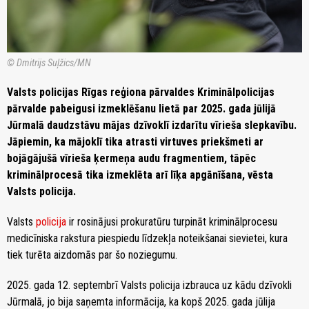
© Dmitrijs Suļžics/MN
Valsts policijas Rīgas reģiona pārvaldes Kriminālpolicijas
pārvalde pabeigusi izmeklēšanu lietā par 2025. gada jūlijā
Jūrmalā daudzstāvu mājas dzīvoklī izdarītu vīrieša slepkavību.
Jāpiemin, ka mājoklī tika atrasti virtuves priekšmeti ar
bojāgājušā vīrieša ķermeņa audu fragmentiem, tāpēc
kriminālprocesā tika izmeklēta arī līķa apgānīšana, vēsta
Valsts policija.
Valsts
policija
ir rosinājusi prokuratūru turpināt kriminālprocesu
medicīniska rakstura piespiedu līdzekļa noteikšanai sievietei, kura
tiek turēta aizdomās par šo noziegumu.
2025. gada 12. septembrī Valsts policija izbrauca uz kādu dzīvokli
Jūrmalā, jo bija saņemta informācija, ka kopš 2025. gada jūlija