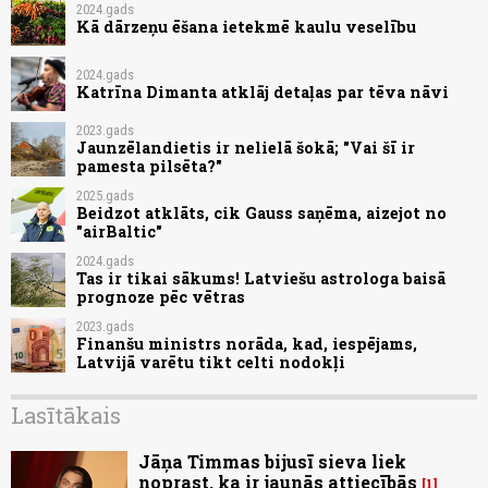
2024.gads
Kā dārzeņu ēšana ietekmē kaulu veselību
2024.gads
Katrīna Dimanta atklāj detaļas par tēva nāvi
2023.gads
Jaunzēlandietis ir nelielā šokā; "Vai šī ir
pamesta pilsēta?"
2025.gads
Beidzot atklāts, cik Gauss saņēma, aizejot no
"airBaltic"
2024.gads
Tas ir tikai sākums! Latviešu astrologa baisā
prognoze pēc vētras
2023.gads
Finanšu ministrs norāda, kad, iespējams,
Latvijā varētu tikt celti nodokļi
Lasītākais
Jāņa Timmas bijusī sieva liek
noprast, ka ir jaunās attiecībās
1