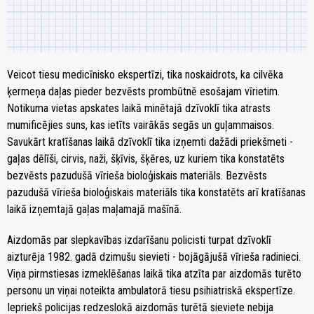
Veicot tiesu medicīnisko ekspertīzi, tika noskaidrots, ka cilvēka
ķermeņa daļas pieder bezvēsts prombūtnē esošajam vīrietim.
Notikuma vietas apskates laikā minētajā dzīvoklī tika atrasts
mumificējies suns, kas ietīts vairākās segās un guļammaisos.
Savukārt kratīšanas laikā dzīvoklī tika izņemti dažādi priekšmeti -
gaļas dēlīši, cirvis, naži, šķīvis, šķēres, uz kuriem tika konstatēts
bezvēsts pazudušā vīrieša bioloģiskais materiāls. Bezvēsts
pazudušā vīrieša bioloģiskais materiāls tika konstatēts arī kratīšanas
laikā izņemtajā gaļas maļamajā mašīnā.
Aizdomās par slepkavības izdarīšanu policisti turpat dzīvoklī
aizturēja 1982. gadā dzimušu sievieti - bojāgājušā vīrieša radinieci.
Viņa pirmstiesas izmeklēšanas laikā tika atzīta par aizdomās turēto
personu un viņai noteikta ambulatorā tiesu psihiatriskā ekspertīze.
Iepriekš policijas redzeslokā aizdomās turētā sieviete nebija