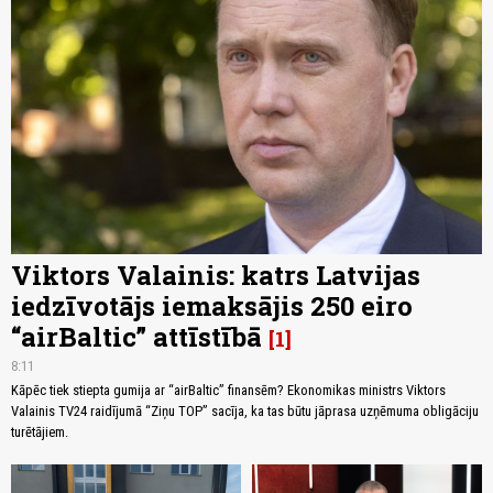
Viktors Valainis: katrs Latvijas
iedzīvotājs iemaksājis 250 eiro
“airBaltic” attīstībā
1
8:11
Kāpēc tiek stiepta gumija ar “airBaltic” finansēm? Ekonomikas ministrs Viktors
Valainis TV24 raidījumā “Ziņu TOP” sacīja, ka tas būtu jāprasa uzņēmuma obligāciju
turētājiem.