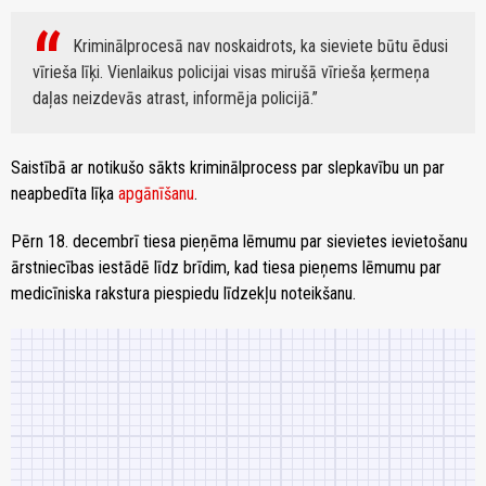
Kriminālprocesā nav noskaidrots, ka sieviete būtu ēdusi
vīrieša līķi. Vienlaikus policijai visas mirušā vīrieša ķermeņa
daļas neizdevās atrast, informēja policijā.
Saistībā ar notikušo sākts kriminālprocess par slepkavību un par
neapbedīta līķa
apgānīšanu
.
Pērn 18. decembrī tiesa pieņēma lēmumu par sievietes ievietošanu
ārstniecības iestādē līdz brīdim, kad tiesa pieņems lēmumu par
medicīniska rakstura piespiedu līdzekļu noteikšanu.