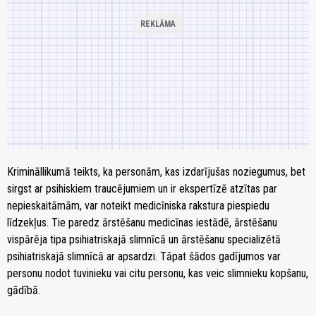
Krimināllikumā teikts, ka personām, kas izdarījušas noziegumus, bet
sirgst ar psihiskiem traucējumiem un ir ekspertīzē atzītas par
nepieskaitāmām, var noteikt medicīniska rakstura piespiedu
līdzekļus. Tie paredz ārstēšanu medicīnas iestādē, ārstēšanu
vispārēja tipa psihiatriskajā slimnīcā un ārstēšanu specializētā
psihiatriskajā slimnīcā ar apsardzi. Tāpat šādos gadījumos var
personu nodot tuvinieku vai citu personu, kas veic slimnieku kopšanu,
gādībā.