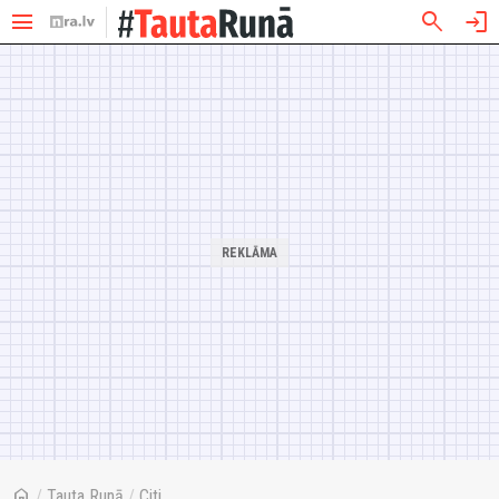
menu
search
login
home
/
Tauta Runā
/
Citi