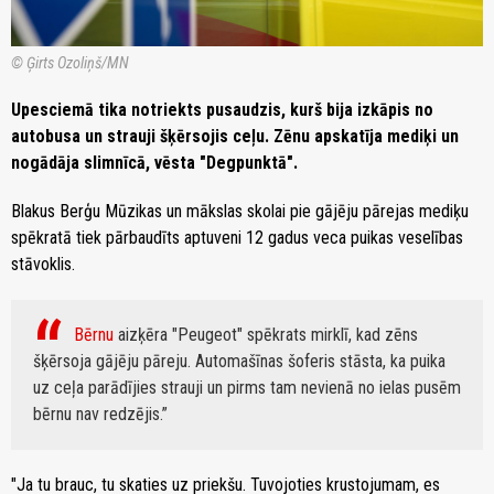
© Ģirts Ozoliņš/MN
Upesciemā tika notriekts pusaudzis, kurš bija izkāpis no
autobusa un strauji šķērsojis ceļu. Zēnu apskatīja mediķi un
nogādāja slimnīcā, vēsta "Degpunktā".
Blakus Berģu Mūzikas un mākslas skolai pie gājēju pārejas mediķu
spēkratā tiek pārbaudīts aptuveni 12 gadus veca puikas veselības
stāvoklis.
Bērnu
aizķēra "Peugeot" spēkrats mirklī, kad zēns
šķērsoja gājēju pāreju. Automašīnas šoferis stāsta, ka puika
uz ceļa parādījies strauji un pirms tam nevienā no ielas pusēm
bērnu nav redzējis.
"Ja tu brauc, tu skaties uz priekšu. Tuvojoties krustojumam, es