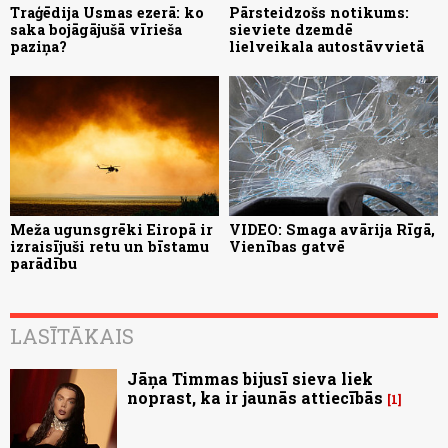
Traģēdija Usmas ezerā: ko
Pārsteidzošs notikums:
saka bojāgājušā vīrieša
sieviete dzemdē
paziņa?
lielveikala autostāvvietā
Meža ugunsgrēki Eiropā ir
VIDEO: Smaga avārija Rīgā,
izraisījuši retu un bīstamu
Vienības gatvē
parādību
LASĪTĀKAIS
Jāņa Timmas bijusī sieva liek
noprast, ka ir jaunās attiecībās
1