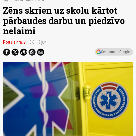
Zēns skrien uz skolu kārtot
pārbaudes darbu un piedzīvo
nelaimi
schedule
Portāls nra.lv
13.jun
Seko mums Google