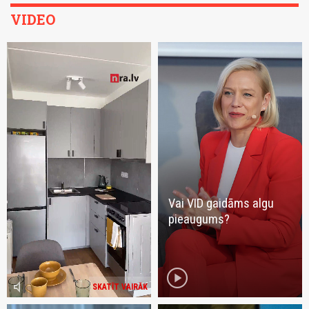
VIDEO
Vai VID gaidāms algu
pieaugums?
play_circle
volume_mute
SKATĪT VAIRĀK