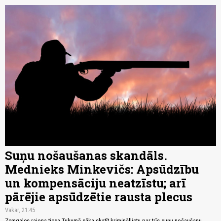
Suņu nošaušanas skandāls.
Mednieks Minkevičs: Apsūdzību
un kompensāciju neatzīstu; arī
pārējie apsūdzētie rausta plecus
Vakar, 21:45
Zemgales rajona tiesa Tukumā sāka skatīt krimināllietu par trīs suņu nošaušanu