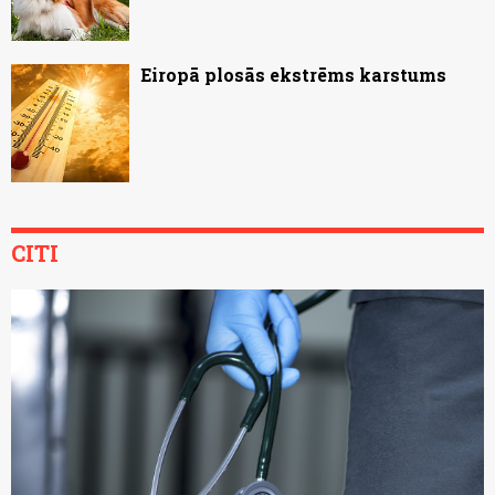
Eiropā plosās ekstrēms karstums
CITI