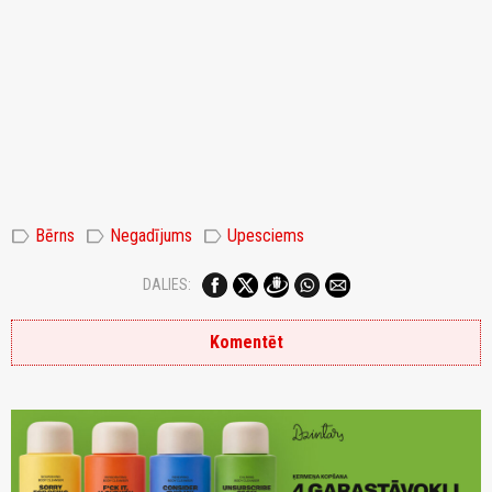
label
label
label
Bērns
Negadījums
Upesciems
DALIES:
Komentēt