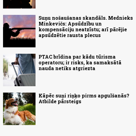
Suņu nošaušanas skandāls. Mednieks
Minkevičs: Apsūdzību un
kompensāciju neatzīstu; arī pārējie
apsūdzētie rausta plecus
PTAC brīdina par kādu tūrisma
operatoru; ir risks, ka samaksātā
nauda netiks atgriezta
Kāpēc suņi riņķo pirms apgulšanās?
Atbilde pārsteigs