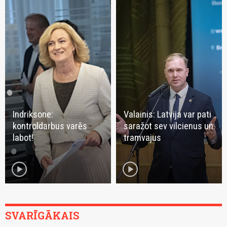
Indriksone:
Valainis: Latvija var pati
kontroldarbus varēs
saražot sev vilcienus un
labot!
tramvajus
play_circle
play_circle
SVARĪGĀKAIS