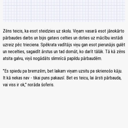
Zēns teicis, ka esot steidzies uz skolu. Viņam vasarā esot jānokārto
pārbaudes darbs un bijis gatavs celties un doties uz mācību iestādi
uzreiz pēc trieciena. Spēkrata vadītājs viņu gan esot pierunājis gulēt
un necelties, sagaidīt ārstus un tad domāt, ko darīt tālāk. Tā kā zēns
atsita galvu, viņš nogādāts slimnīcā papildu pārbaudēm.
"Es spiedu pa bremzēm, bet laikam viņam uzsitu pa skrienošo kāju.
It kā nekas nav - tikai puns pakausī. Bet es teicu, lai ārsti pārbauda,
vai viss ir ok," norāda šoferis.