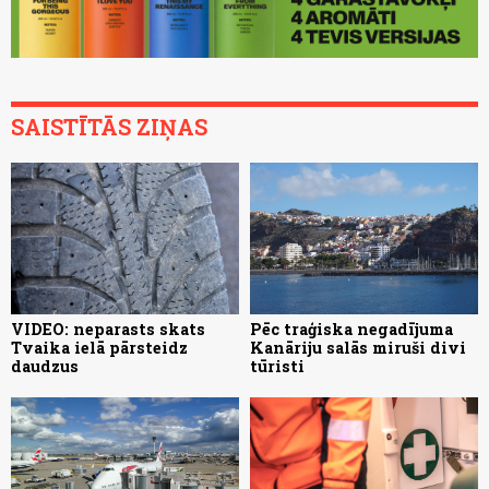
SAISTĪTĀS ZIŅAS
VIDEO: neparasts skats
Pēc traģiska negadījuma
Tvaika ielā pārsteidz
Kanāriju salās miruši divi
daudzus
tūristi