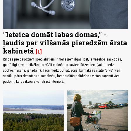
"Ieteica domāt labas domas," -
ļaudis par vilšanās pieredzēm ārsta
kabinetā
1
Rindas pie daudziem speciālistiem ir mēnešiem ilgas, bet, ja veselība sašķobās,
gaidīt ilgi nevar - cilvēks par vīzīti maksā par saviem līdzekļiem (vai to sedz
apdrošināšana, ja tāda ir). Taču mēdz būt situācija, ka maksas vizīte "čiks" vien
sanāk - pāris desmit eiro samaksāti, bet gaidītās palīdzības vietas saņemti vien
padomi, kurus ikviens var atrast internetā.