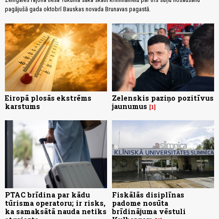
pagājušā gada oktobrī Bauskas novada Brunavas pagastā.
Eiropā plosās ekstrēms
Zelenskis paziņo pozitīvus
karstums
jaunumus
1
PTAC brīdina par kādu
Fiskālās disiplīnas
tūrisma operatoru; ir risks,
padome nosūta
ka samaksātā nauda netiks
brīdinājuma vēstuli