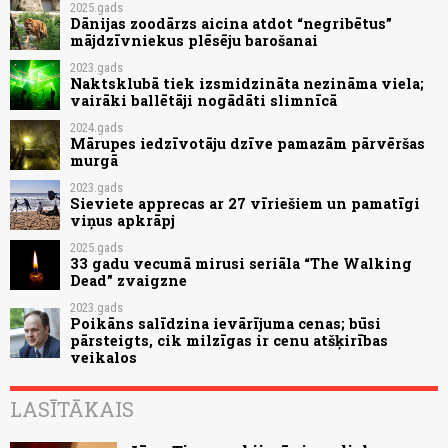
2025.gads
Dānijas zoodārzs aicina atdot “negribētus”
mājdzīvniekus plēsēju barošanai
2023.gads
Naktsklubā tiek izsmidzināta nezināma viela;
vairāki ballētāji nogādāti slimnīcā
2024.gads
Mārupes iedzīvotāju dzīve pamazām pārvēršas
murgā
2023.gads
Sieviete apprecas ar 27 vīriešiem un pamatīgi
viņus apkrāpj
2025.gads
33 gadu vecumā mirusi seriāla “The Walking
Dead” zvaigzne
2023.gads
Poikāns salīdzina ievārījuma cenas; būsi
pārsteigts, cik milzīgas ir cenu atšķirības
veikalos
LASĪTĀKAIS