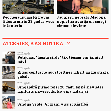
Pēc negadījuma Hītrovas
Jauniešu neprāts Madonā:
lidostā miris 23 gadus vecs
nopietna avārija un smagi
inženieris
cietusi sieviete
ATCERIES, KAS NOTIKA...?
2025.gads
Pētījums: “lauzta sirds” tik tiešām var izraisīt
nāvi
2023.gads
Rīgas centrā no augstceltnes izkrīt milzu stikla
gabals
2023.gads
Singapūrā pirmo reizi 20 gadu laikā sievietei
izpildīts nāvessods: ko viņa izdarīja?
2023.gads
Sindija Vilde: Ar mani viss ir kārtībā