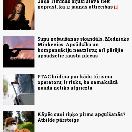
Jāņa Timmas bijusī sieva liek
noprast, ka ir jaunās attiecībās
1
Suņu nošaušanas skandāls. Mednieks
Minkevičs: Apsūdzību un
kompensāciju neatzīstu; arī pārējie
apsūdzētie rausta plecus
PTAC brīdina par kādu tūrisma
operatoru; ir risks, ka samaksātā
nauda netiks atgriezta
Kāpēc suņi riņķo pirms apgulšanās?
Atbilde pārsteigs