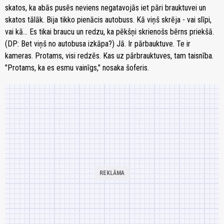
skatos, ka abās pusēs neviens negatavojās iet pāri brauktuvei un
skatos tālāk. Bija tikko pienācis autobuss. Kā viņš skrēja - vai slīpi,
vai kā… Es tikai braucu un redzu, ka pēkšņi skrienošs bērns priekšā.
(DP: Bet viņš no autobusa izkāpa?) Jā. Ir pārbauktuve. Te ir
kameras. Protams, visi redzēs. Kas uz pārbrauktuves, tam taisnība.
"Protams, ka es esmu vainīgs," nosaka šoferis.