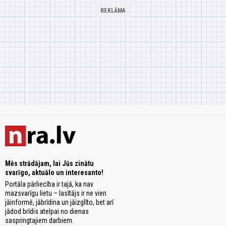
Mēs strādājam, lai Jūs zinātu
svarīgo, aktuālo un interesanto!
Portāla pārliecība ir tajā, ka nav
mazsvarīgu lietu – lasītājs ir ne vien
jāinformē, jābrīdina un jāizglīto, bet arī
jādod brīdis atelpai no dienas
saspringtajiem darbiem.