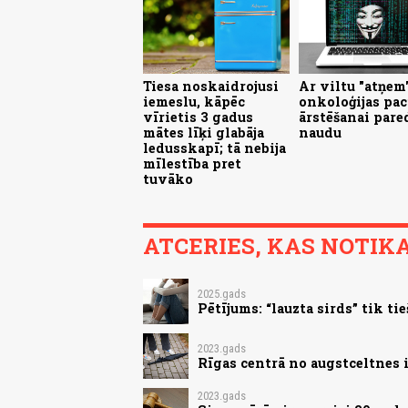
Tiesa noskaidrojusi
Ar viltu "atņem
iemeslu, kāpēc
onkoloģijas pac
vīrietis 3 gadus
ārstēšanai pare
mātes līķi glabāja
naudu
ledusskapī; tā nebija
mīlestība pret
tuvāko
ATCERIES, KAS NOTIKA.
2025.gads
Pētījums: “lauzta sirds” tik ti
2023.gads
Rīgas centrā no augstceltnes i
2023.gads