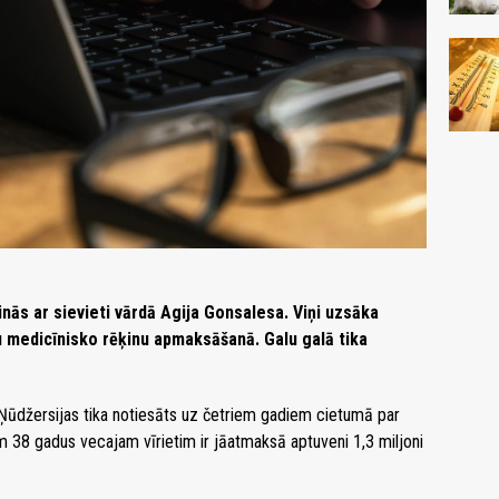
nās ar sievieti vārdā Agija Gonsalesa. Viņi uzsāka
bu medicīnisko rēķinu apmaksāšanā. Galu galā tika
ūdžersijas tika notiesāts uz četriem gadiem cietumā par
 38 gadus vecajam vīrietim ir jāatmaksā aptuveni 1,3 miljoni