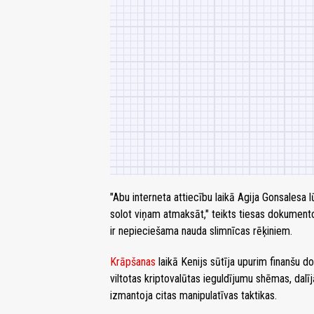
"Abu interneta attiecību laikā Agija Gonsalesa
solot viņam atmaksāt," teikts tiesas dokumentos
ir nepieciešama nauda slimnīcas rēķiniem.
Krāpšanas
laikā Kenijs sūtīja upurim finanšu do
viltotas kriptovalūtas ieguldījumu shēmas, da
izmantoja citas manipulatīvas taktikas.