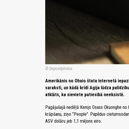
© Depositphotos
Amerikānis no Ohaio štata internetā iepazi
saraksti, un kādā brīdī Agija lūdza palīdzī
atklāts, ka sieviete patiesībā neeksistē.
Pagājušajā nedēļā Kenijs Osass Okuonghe no Ņ
krāpšanu, ziņo "People". Papildus cietumsodam
ASV dolāru jeb 1,1 miljons eiro.