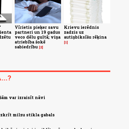
"
Vīrietis pieķer savu
Krievu ierēdnis
ienta
partneri un 19 gadus
zadzis uz
dzētu
veco dēlu gultā; viņa
autiņbiksīšu rēķina
atriebība šokē
1
sabiedrību
2
..?
ešām var izraisīt nāvi
zkrīt milzu stikla gabals