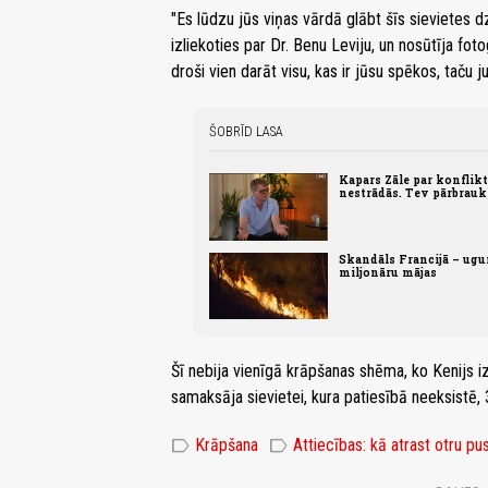
"Es lūdzu jūs viņas vārdā glābt šīs sievietes dz
izliekoties par Dr. Benu Leviju, un nosūtīja foto
droši vien darāt visu, kas ir jūsu spēkos, taču j
ŠOBRĪD LASA
Kapars Zāle par konflikt
nestrādās. Tev pārbrauks
Skandāls Francijā – ugu
miljonāru mājas
Šī nebija vienīgā krāpšanas shēma, ko Kenijs iz
samaksāja sievietei, kura patiesībā neeksistē, 
label
label
Krāpšana
Attiecības: kā atrast otru pus