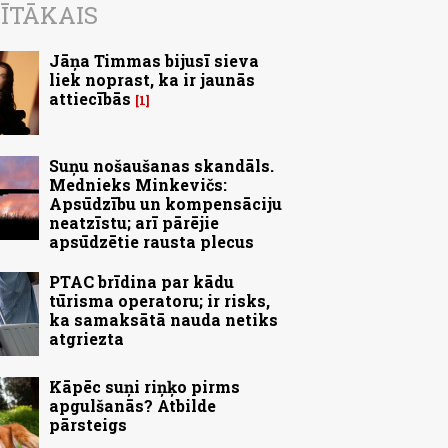
ĪTĀKAIS
Jāņa Timmas bijusī sieva
liek noprast, ka ir jaunās
attiecībās
1
Suņu nošaušanas skandāls.
Mednieks Minkevičs:
Apsūdzību un kompensāciju
neatzīstu; arī pārējie
apsūdzētie rausta plecus
PTAC brīdina par kādu
tūrisma operatoru; ir risks,
ka samaksātā nauda netiks
atgriezta
Kāpēc suņi riņķo pirms
apgulšanās? Atbilde
pārsteigs