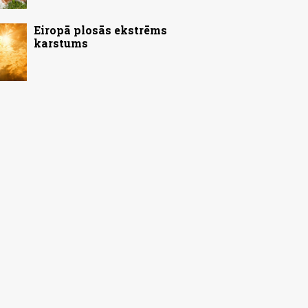
Eiropā plosās ekstrēms
karstums