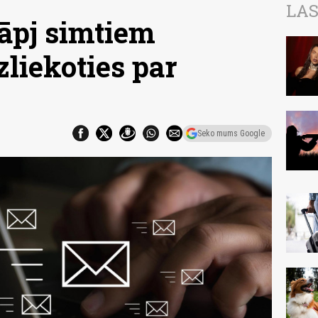
LAS
āpj simtiem
zliekoties par
Seko mums Google