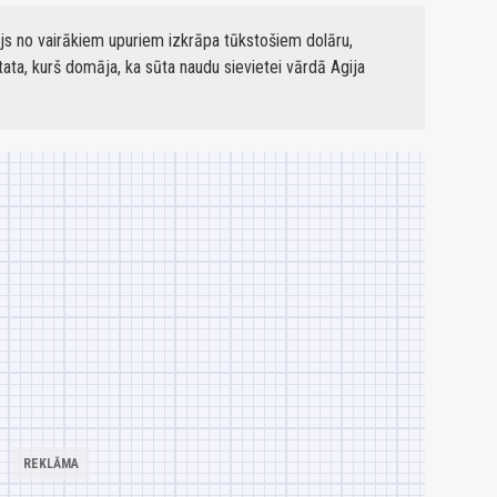
js no vairākiem upuriem izkrāpa tūkstošiem dolāru,
tata, kurš domāja, ka sūta naudu sievietei vārdā Agija