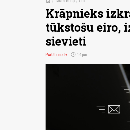
home
/
Tauta Runā
/
Citi
Krāpnieks izkr
tūkstošu eiro, i
sievieti
schedule
Portāls nra.lv
14.jun