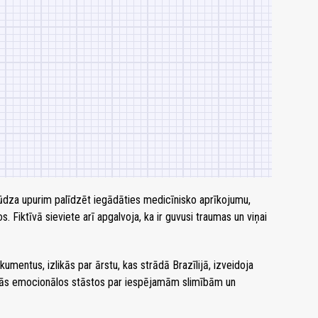
 lūdza upurim palīdzēt iegādāties medicīnisko aprīkojumu,
. Fiktīvā sieviete arī apgalvoja, ka ir guvusi traumas un viņai
kumentus, izlikās par ārstu, kas strādā Brazīlijā, izveidoja
lījās emocionālos stāstos par iespējamām slimībām un