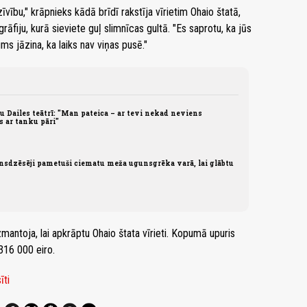
īvību," krāpnieks kādā brīdī rakstīja vīrietim Ohaio štatā,
grāfiju, kurā sieviete guļ slimnīcas gultā. "Es saprotu, ka jūs
ums jāzina, ka laiks nav viņas pusē."
u Dailes teātrī: "Man pateica – ar tevi nekad neviens
 ar tanku pāri"
nsdzēsēji pametuši ciematu meža ugunsgrēka varā, lai glābtu
mantoja, lai apkrāptu Ohaio štata vīrieti. Kopumā upuris
316 000 eiro.
īti