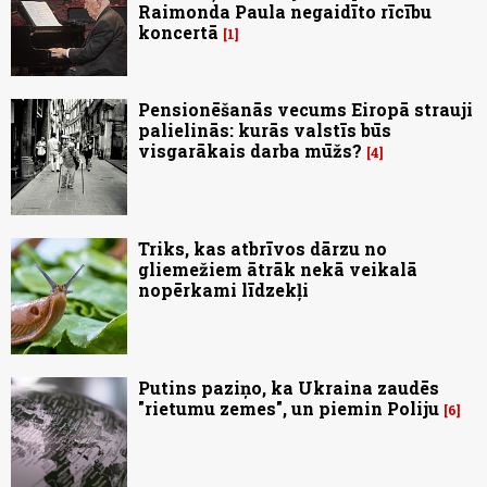
Raimonda Paula negaidīto rīcību
koncertā
1
Pensionēšanās vecums Eiropā strauji
palielinās: kurās valstīs būs
visgarākais darba mūžs?
4
Triks, kas atbrīvos dārzu no
gliemežiem ātrāk nekā veikalā
nopērkami līdzekļi
Putins paziņo, ka Ukraina zaudēs
"rietumu zemes", un piemin Poliju
6