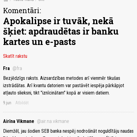
Komentāri:
Apokalipse ir tuvāk, nekā
šķiet: apdraudētas ir banku
kartes un e-pasts
Skatīt rakstu
Fra
@fra
Bezjēdzīgs raksts. Aizsardzības metodes arī vienmēr tikušas
izstrādātas. Arī kvantu datoriem var pastāvēt iespēja pārkāpjot
atļauto slieksni, tikt "iznīcinātam" kopā ar visiem datiem.
9.jun
Atbildēt
Airīna Vikmane
@air.na.vikmane
Diemžēl, jau šodien SEB banka nespēj nodrošināt noguldītāju naudas