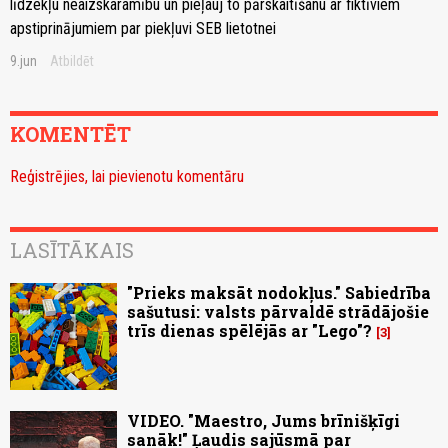
līdzekļu neaizskaramību un pieļauj to pārskaitīšanu ar fiktīviem
apstiprinājumiem par piekļuvi SEB lietotnei
9.jun
Atbildēt
KOMENTĒT
Reģistrējies, lai pievienotu komentāru
LASĪTĀKAIS
"Prieks maksāt nodokļus." Sabiedrība
sašutusi: valsts pārvaldē strādājošie
trīs dienas spēlējās ar "Lego"?
3
VIDEO. "Maestro, Jums brīnišķīgi
sanāk!" Ļaudis sajūsmā par