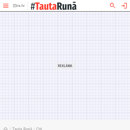
menu
search
login
home
/
Tauta Runā
/
Citi