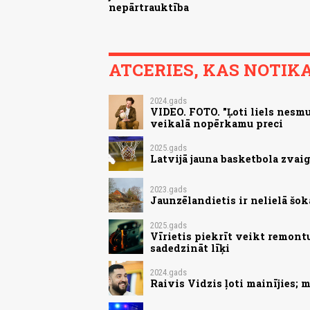
nepārtrauktība
ATCERIES, KAS NOTIKA.
2024.gads
VIDEO. FOTO. "Ļoti liels nesmu
veikalā nopērkamu preci
2025.gads
Latvijā jauna basketbola zvaig
2023.gads
Jaunzēlandietis ir nelielā šokā
2025.gads
Vīrietis piekrīt veikt remont
sadedzināt līķi
2024.gads
Raivis Vidzis ļoti mainījies;