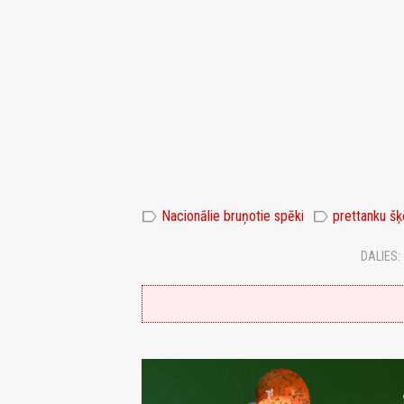
label
label
Nacionālie bruņotie spēki
prettanku šķ
DALIES: