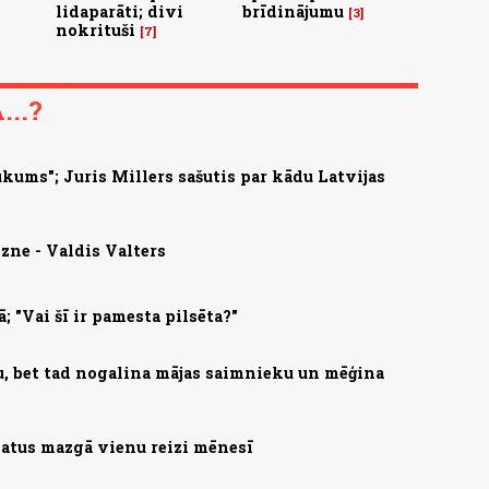
lidaparāti; divi
brīdinājumu
3
nokrituši
7
..?
kums"; Juris Millers sašutis par kādu Latvijas
zne - Valdis Valters
; "Vai šī ir pamesta pilsēta?"
u, bet tad nogalina mājas saimnieku un mēģina
 matus mazgā vienu reizi mēnesī