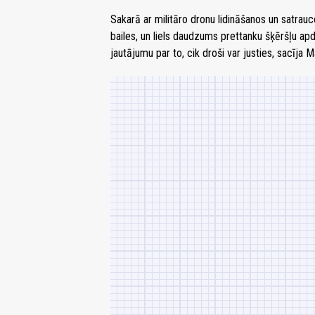
Sakarā ar militāro dronu lidināšanos un satrau
bailes, un liels daudzums prettanku šķēršļu apd
jautājumu par to, cik droši var justies, sacīja M