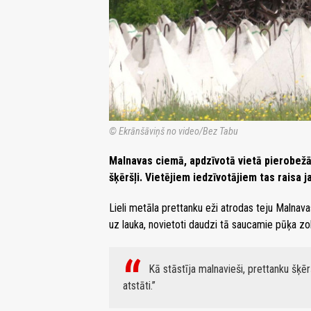
© Ekrānšāviņš no video/Bez Tabu
Malnavas ciemā, apdzīvotā vietā pierobežā a
šķēršļi. Vietējiem iedzīvotājiem tas raisa 
Lieli metāla prettanku eži atrodas teju Malnavas
uz lauka, novietoti daudzi tā saucamie pūķa zo
Kā stāstīja malnavieši, prettanku šķēr
atstāti.