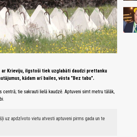
r Krieviju, ilgstoši tiek uzglabāti daudzi prettanku
jautājumus, kādam arī bailes, vēsta "Bez tabu".
 centrā; tie sakrauti lielā kaudzē. Aptuveni simt metru tālāk,
bi.
šļi uz apdzīvoto vietu atvesti aptuveni pirms gada un te