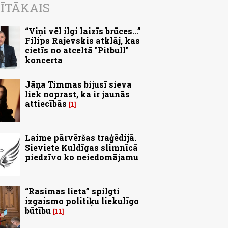
ĪTĀKAIS
“Viņi vēl ilgi laizīs brūces...”
Filips Rajevskis atklāj, kas
cietīs no atceltā "Pitbull"
koncerta
Jāņa Timmas bijusī sieva
liek noprast, ka ir jaunās
attiecībās
1
Laime pārvēršas traģēdijā.
Sieviete Kuldīgas slimnīcā
piedzīvo ko neiedomājamu
“Rasimas lieta” spilgti
izgaismo politiķu liekulīgo
būtību
11