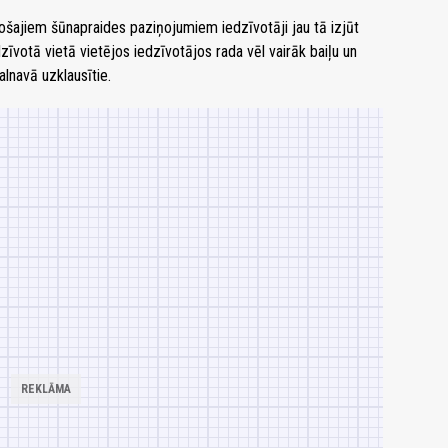
cošajiem šūnapraides paziņojumiem iedzīvotāji jau tā izjūt
zīvotā vietā vietējos iedzīvotājos rada vēl vairāk baiļu un
alnavā uzklausītie.