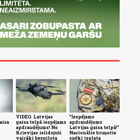
VIDEO. Latvijas
"Iespējams
aisa
gaisa telpā iespējams
apdraudējums
apdraudējums! No
Latvijas gaisa telpā!"
Krievijas ielidojuši
Nacionālie bruņotie
vairāki bezpilota
spēki izplata