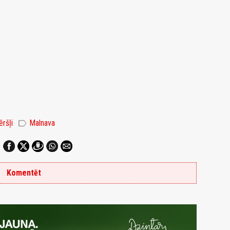
label
ēršļi
Malnava
Komentēt