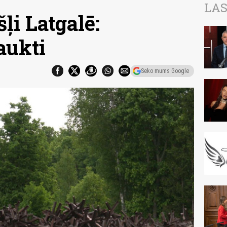
LAS
ļi Latgalē:
aukti
Seko mums Google