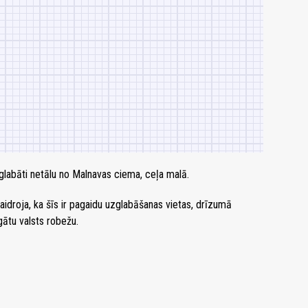
uzglabāti netālu no Malnavas ciema, ceļa malā.
idroja, ka šīs ir pagaidu uzglabāšanas vietas, drīzumā
gātu valsts robežu.