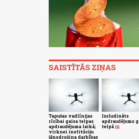
SAISTĪTĀS ZIŅAS
Tapušas vadlīnijas
Izsludināts
rīcībai gaisa telpas
apdraudējums g
apdraudējuma laikā;
telpā
1
virknei institūciju
jānodrošina darbības