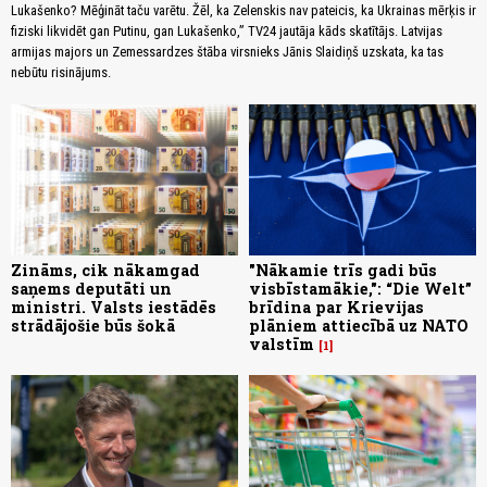
Lukašenko? Mēģināt taču varētu. Žēl, ka Zelenskis nav pateicis, ka Ukrainas mērķis ir
fiziski likvidēt gan Putinu, gan Lukašenko,” TV24 jautāja kāds skatītājs. Latvijas
armijas majors un Zemessardzes štāba virsnieks Jānis Slaidiņš uzskata, ka tas
nebūtu risinājums.
Zināms, cik nākamgad
"Nākamie trīs gadi būs
saņems deputāti un
visbīstamākie,": “Die Welt”
ministri. Valsts iestādēs
brīdina par Krievijas
strādājošie būs šokā
plāniem attiecībā uz NATO
valstīm
1