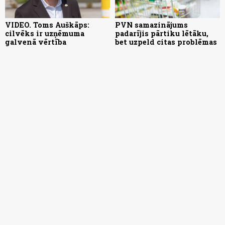
VIDEO. Toms Auškāps:
PVN samazinājums
cilvēks ir uzņēmuma
padarījis pārtiku lētāku,
galvenā vērtība
bet uzpeld citas problēmas