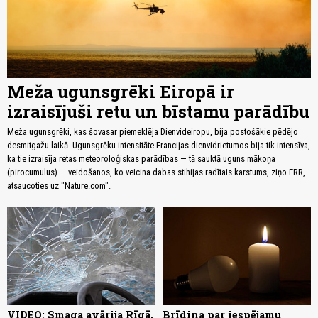
Meža ugunsgrēki Eiropā ir
izraisījuši retu un bīstamu parādību
Meža ugunsgrēki, kas šovasar piemeklēja Dienvideiropu, bija postošākie pēdējo
desmitgažu laikā. Ugunsgrēku intensitāte Francijas dienvidrietumos bija tik intensīva,
ka tie izraisīja retas meteoroloģiskas parādības — tā sauktā uguns mākoņa
(pirocumulus) — veidošanos, ko veicina dabas stihijas radītais karstums, ziņo ERR,
atsaucoties uz "Nature.com".
VIDEO: Smaga avārija Rīgā,
Brīdina par iespējamu