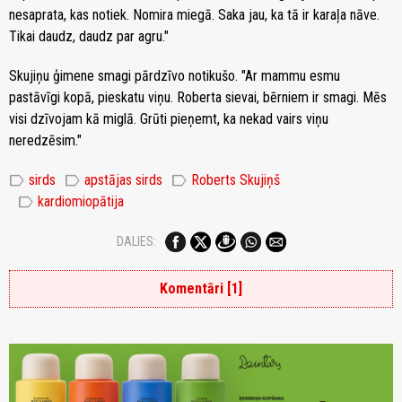
nesaprata, kas notiek. Nomira miegā. Saka jau, ka tā ir karaļa nāve.
Tikai daudz, daudz par agru."
Skujiņu ģimene smagi pārdzīvo notikušo. "Ar mammu esmu
pastāvīgi kopā, pieskatu viņu. Roberta sievai, bērniem ir smagi. Mēs
visi dzīvojam kā miglā. Grūti pieņemt, ka nekad vairs viņu
neredzēsim."
label
label
label
sirds
apstājas sirds
Roberts Skujiņš
label
kardiomiopātija
DALIES:
Komentāri [1]