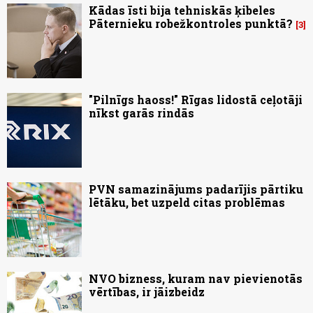
Kādas īsti bija tehniskās ķibeles
Pāternieku robežkontroles punktā?
3
"Pilnīgs haoss!" Rīgas lidostā ceļotāji
nīkst garās rindās
PVN samazinājums padarījis pārtiku
lētāku, bet uzpeld citas problēmas
NVO bizness, kuram nav pievienotās
vērtības, ir jāizbeidz