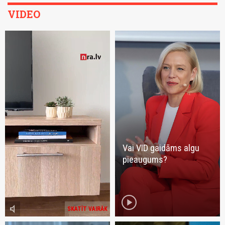
VIDEO
Vai VID gaidāms algu
pieaugums?
play_circle
volume_mute
SKATĪT VAIRĀK