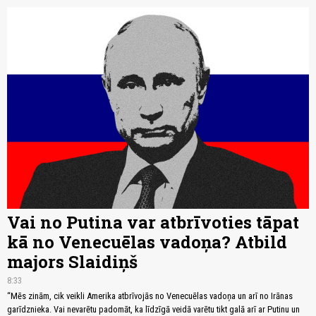
Vai no Putina var atbrīvoties tāpat
kā no Venecuēlas vadoņa? Atbild
majors Slaidiņš
8:33
“Mēs zinām, cik veikli Amerika atbrīvojās no Venecuēlas vadoņa un arī no Irānas
garīdznieka. Vai nevarētu padomāt, ka līdzīgā veidā varētu tikt galā arī ar Putinu un