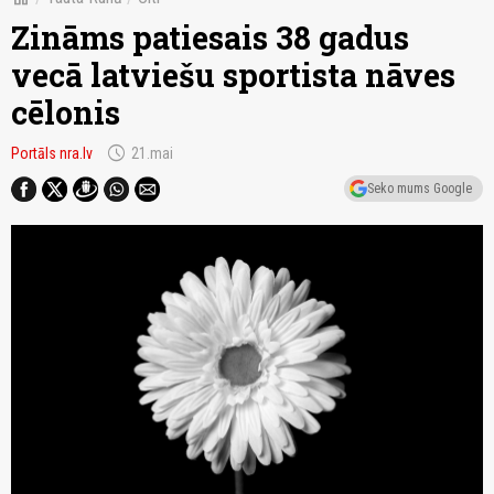
Zināms patiesais 38 gadus
vecā latviešu sportista nāves
cēlonis
schedule
Portāls nra.lv
21.mai
Seko mums Google