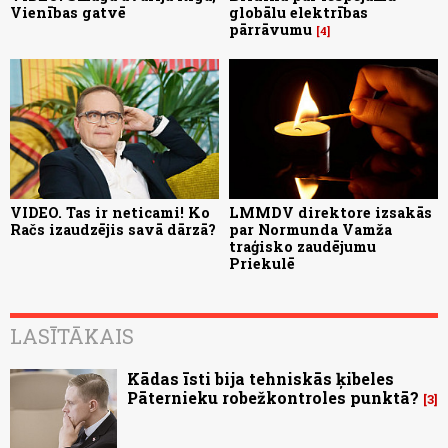
Vienības gatvē
globālu elektrības
pārrāvumu
4
VIDEO. Tas ir neticami! Ko
LMMDV direktore izsakās
Račs izaudzējis savā dārzā?
par Normunda Vamža
traģisko zaudējumu
Priekulē
LASĪTĀKAIS
Kādas īsti bija tehniskās ķibeles
Pāternieku robežkontroles punktā?
3