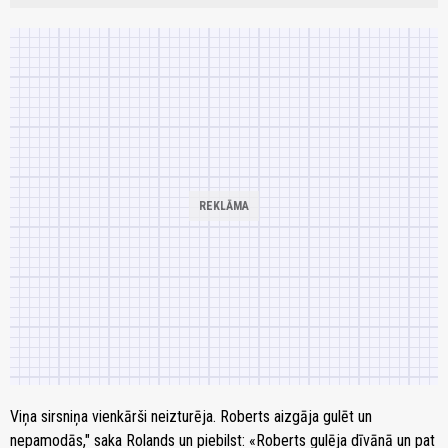
Viņa sirsniņa vienkārši neizturēja. Roberts aizgāja gulēt un
nepamodās," saka Rolands un piebilst: «Roberts gulēja dīvānā un pat