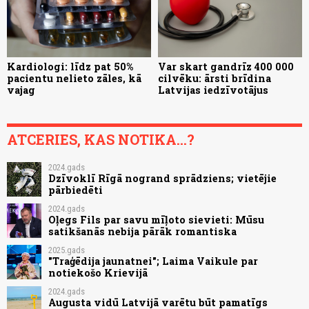
Kardiologi: līdz pat 50%
Var skart gandrīz 400 000
pacientu nelieto zāles, kā
cilvēku: ārsti brīdina
vajag
Latvijas iedzīvotājus
ATCERIES, KAS NOTIKA...?
2024.gads
Dzīvoklī Rīgā nogrand sprādziens; vietējie
pārbiedēti
2024.gads
Oļegs Fils par savu mīļoto sievieti: Mūsu
satikšanās nebija pārāk romantiska
2025.gads
"Traģēdija jaunatnei"; Laima Vaikule par
notiekošo Krievijā
2024.gads
Augusta vidū Latvijā varētu būt pamatīgs