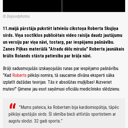
© Depositphotos
11.maijā pārstāja pukstēt latviešu cīkstoņa Roberta Skujiņa
sirds. Viņa soctīklos publicētais video raisīja daudz jautājumu
un versiju par viņa nāvi, tostarp, par iespējamu pašnāvību.
Zanes Piļkas materiālā "Atradu dēlu mirušu" Roberta jaunākais
brālis Rolands stāsta patiesību par brāļa nāvi.
Brāļi sadusmojušās izskaņojušās runas par iespējamo pašnāvību.
"Kad
Roberts
pēkšņi nomira, tā saucamie dīvāna eksperti sāka
izplatīt dažādas teorijas. Tās ir absolūtas muļķības! Aizveriet
mutes!" Ģimene jau esot saņēmusi oficiālu medicīnisko slēdzienu.
"Mums pateica, ka Robertam bija kardiomiopātija, tāpēc
pēkšņi apstājās sirds. Šī slimība bieži attīstās sportistiem ar
augstu slodzi. 32 gadi sporta..