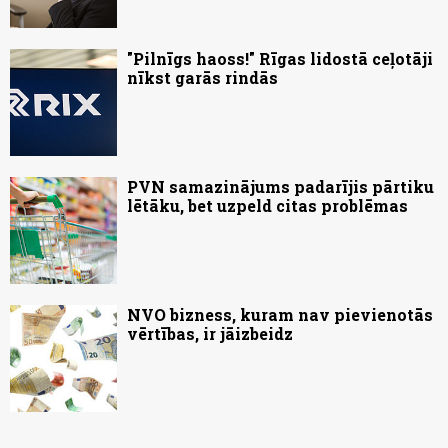
"Pilnīgs haoss!" Rīgas lidostā ceļotāji
nīkst garās rindās
PVN samazinājums padarījis pārtiku
lētāku, bet uzpeld citas problēmas
NVO bizness, kuram nav pievienotās
vērtības, ir jāizbeidz