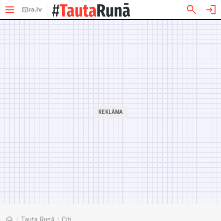
menu
search
login
home
/
Tauta Runā
/
Citi