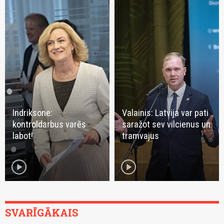
Indriksone:
Valainis: Latvija var pati
kontroldarbus varēs
saražot sev vilcienus un
labot!
tramvajus
play_circle
play_circle
SVARĪGĀKAIS