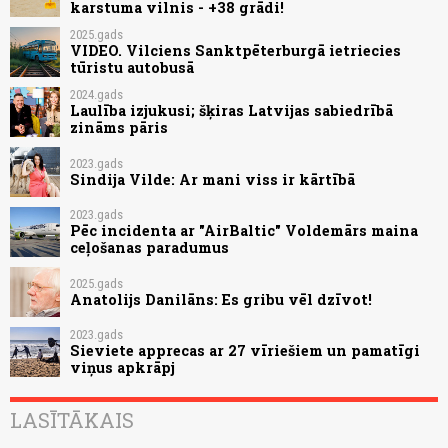
karstuma vilnis - +38 grādi!
2025.gads
VIDEO. Vilciens Sanktpēterburgā ietriecies
tūristu autobusā
2024.gads
Laulība izjukusi; šķiras Latvijas sabiedrībā
zināms pāris
2023.gads
Sindija Vilde: Ar mani viss ir kārtībā
2023.gads
Pēc incidenta ar "AirBaltic" Voldemārs maina
ceļošanas paradumus
2025.gads
Anatolijs Danilāns: Es gribu vēl dzīvot!
2023.gads
Sieviete apprecas ar 27 vīriešiem un pamatīgi
viņus apkrāpj
LASĪTĀKAIS