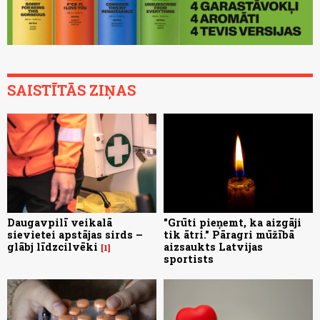
SAISTĪTĀS ZIŅAS
Daugavpilī veikalā
"Grūti pieņemt, ka aizgāji
sievietei apstājas sirds –
tik ātri." Pāragri mūžībā
glābj līdzcilvēki
aizsaukts Latvijas
1
sportists