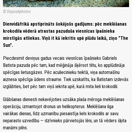
© Depositphotos
Dienvidāfrikā apstiprināts šokējošs gadījums: pēc meklēšanas
krokodila vēderā atrastas pazuduša viesnīcas īpašnieka
mirstīgās atliekas. Viņš it kā iekritis upē plūdu laikā, ziņo "The
Sun".
Piecdesmit deviņus gadus vecais viesnīcas īpašnieks Gabriels
Batista pazuda pēc tam, kad mēģināja šķērsot tiltu, ko applūdināja
spēcīgas lietusgāzes. Pēc aculiecinieku teiktā, viņa automašīnu
aiznesa spēcīga ūdens straume. Tiek uzskatīts, ka Batistam izdevās
izglābties, bet pēc tam viņš iekrita upē, kurā mita lieli krokodili.
Glābšanas dienesti nekavējoties uzsāka plaša mēroga meklēšanas
operāciju, izmantojot dronus un helikopterus. Meklēšana ilga
vairākas dienas, līdz uzmanību piesaistīja liels krokodils ar savu
neparasto uzvedību — dzīvnieks pārvietojās lēni, un tā vēders šķita
manāmi pilns.