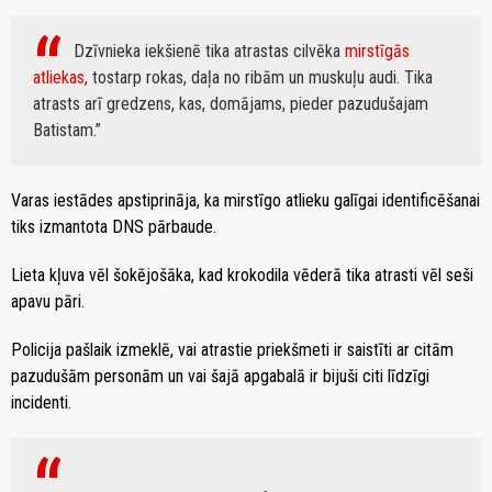
Dzīvnieka iekšienē tika atrastas cilvēka
mirstīgās
atliekas
, tostarp rokas, daļa no ribām un muskuļu audi. Tika
atrasts arī gredzens, kas, domājams, pieder pazudušajam
Batistam.
Varas iestādes apstiprināja, ka mirstīgo atlieku galīgai identificēšanai
tiks izmantota DNS pārbaude.
Lieta kļuva vēl šokējošāka, kad krokodila vēderā tika atrasti vēl seši
apavu pāri.
Policija pašlaik izmeklē, vai atrastie priekšmeti ir saistīti ar citām
pazudušām personām un vai šajā apgabalā ir bijuši citi līdzīgi
incidenti.