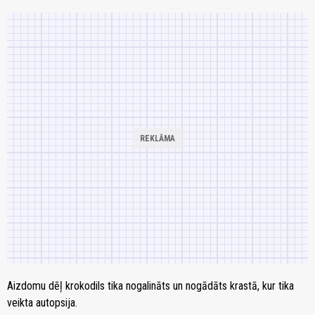
Aizdomu dēļ krokodils tika nogalināts un nogādāts krastā, kur tika
veikta autopsija.