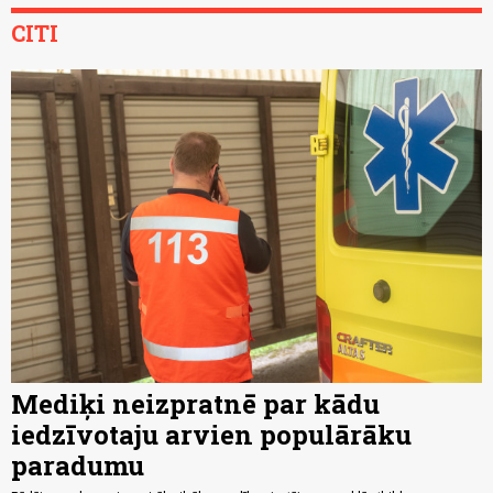
CITI
Mediķi neizpratnē par kādu
iedzīvotaju arvien populārāku
paradumu