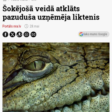
Šokējošā veidā atklāts
pazuduša uzņēmēja liktenis
schedule
Portāls nra.lv
28.mai
Seko mums Google