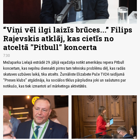
“Viņi vēl ilgi laizīs brūces...” Filips
Rajevskis atklāj, kas cietīs no
atceltā "Pitbull" koncerta
7:30
Mežaparka Lielajā estrādē 29. jūlijā vajadzēja notikt amerikāņu repera Pitbull
koncertam, kas nepilnu diennakti pirms tam tehnisku problēmu dēļ, kas radās
skatuves uzbūves laikā, tika atcelts. Žurnāliste Elizabete Puče TV24 raidījumā
“Preses klubs” atgādināja, ka sociālos tīklus pārpludina joki un sašutums par
notikušo, kas tiek izmantoti arī mārketinga aktivitātēs.