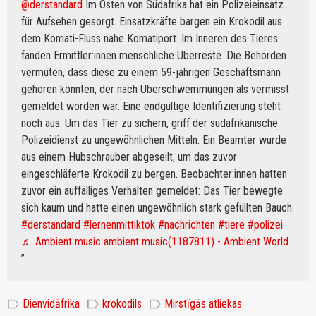
@derstandard
Im Osten von Südafrika hat ein Polizeieinsatz
für Aufsehen gesorgt. Einsatzkräfte bargen ein Krokodil aus
dem Komati-Fluss nahe Komatiport. Im Inneren des Tieres
fanden Ermittler:innen menschliche Überreste. Die Behörden
vermuten, dass diese zu einem 59-jährigen Geschäftsmann
gehören könnten, der nach Überschwemmungen als vermisst
gemeldet worden war. Eine endgültige Identifizierung steht
noch aus. Um das Tier zu sichern, griff der südafrikanische
Polizeidienst zu ungewöhnlichen Mitteln. Ein Beamter wurde
aus einem Hubschrauber abgeseilt, um das zuvor
eingeschläferte Krokodil zu bergen. Beobachter:innen hatten
zuvor ein auffälliges Verhalten gemeldet: Das Tier bewegte
sich kaum und hatte einen ungewöhnlich stark gefüllten Bauch.
#derstandard
#lernenmittiktok
#nachrichten
#tiere
#polizei
♬ Ambient music ambient music(1187811) - Ambient World
label
label
label
Dienvidāfrika
krokodils
Mirstīgās atliekas