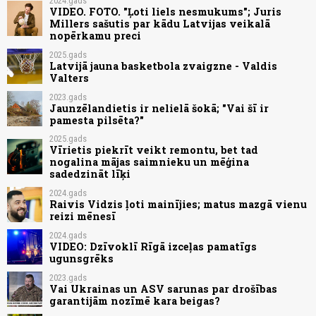
2024.gads
VIDEO. FOTO. "Ļoti liels nesmukums"; Juris
Millers sašutis par kādu Latvijas veikalā
nopērkamu preci
2025.gads
Latvijā jauna basketbola zvaigzne - Valdis
Valters
2023.gads
Jaunzēlandietis ir nelielā šokā; "Vai šī ir
pamesta pilsēta?"
2025.gads
Vīrietis piekrīt veikt remontu, bet tad
nogalina mājas saimnieku un mēģina
sadedzināt līķi
2024.gads
Raivis Vidzis ļoti mainījies; matus mazgā vienu
reizi mēnesī
2024.gads
VIDEO: Dzīvoklī Rīgā izceļas pamatīgs
ugunsgrēks
2023.gads
Vai Ukrainas un ASV sarunas par drošības
garantijām nozīmē kara beigas?