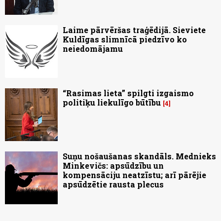
Laime pārvēršas traģēdijā. Sieviete
Kuldīgas slimnīcā piedzīvo ko
neiedomājamu
“Rasimas lieta” spilgti izgaismo
politiķu liekulīgo būtību
4
Suņu nošaušanas skandāls. Mednieks
Minkevičs: apsūdzību un
kompensāciju neatzīstu; arī pārējie
apsūdzētie rausta plecus