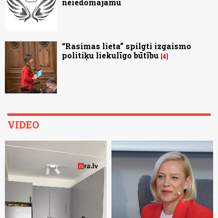
neiedomājamu
“Rasimas lieta” spilgti izgaismo
politiķu liekulīgo būtību
4
VIDEO