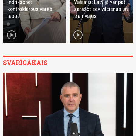
Indriksone:
Valainis: Latvija var pati
kontroldarbus varēs
saražot sev vilcienus un
labot!
tramvajus
play_circle
play_circle
SVARĪGĀKAIS