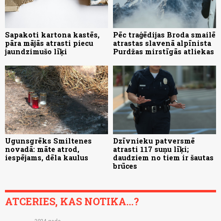
Sapakoti kartona kastēs,
Pēc traģēdijas Broda smailē
pāra mājās atrasti piecu
atrastas slavenā alpīnista
jaundzimušo līķi
Purdžas mirstīgās atliekas
Ugunsgrēks Smiltenes
Dzīvnieku patversmē
novadā: māte atrod,
atrasti 117 suņu līķi;
iespējams, dēla kaulus
daudziem no tiem ir šautas
brūces
ATCERIES, KAS NOTIKA...?