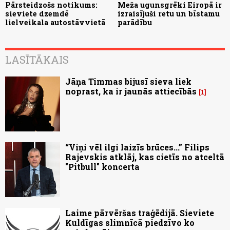
Pārsteidzošs notikums:
Meža ugunsgrēki Eiropā ir
sieviete dzemdē
izraisījuši retu un bīstamu
lielveikala autostāvvietā
parādību
LASĪTĀKAIS
Jāņa Timmas bijusī sieva liek
noprast, ka ir jaunās attiecībās
1
“Viņi vēl ilgi laizīs brūces...” Filips
Rajevskis atklāj, kas cietīs no atceltā
"Pitbull" koncerta
Laime pārvēršas traģēdijā. Sieviete
Kuldīgas slimnīcā piedzīvo ko