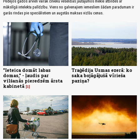
Pēdējos gados arvien vairāk cilvēku veselības jautājumos meklē atbildes ar
mākslīgā intelekta palīdzību. Viens no galvenajiem iemesliem šādam paradumam ir
garās rindas pie speciālistiem un augstās maksas vizīšu cenas.
"Ieteica domāt labas
Traģēdija Usmas ezerā: ko
domas," - ļaudis par
saka bojāgājušā vīrieša
vilšanās pieredzēm ārsta
paziņa?
kabinetā
1