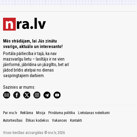
Mēs strādājam, lai Jūs zinātu
svarīgo, aktuālo un interesanto!
Portāla pārliecība ir tajā, ka nav
mazsvarīgu lietu – lasītājs ir ne vien
jāinformē, jābrīdina un jāizglīto, bet arī
jādod brīdis atelpai no dienas
saspringtajiem darbiem.
Sazinies ar mums:
Par nra.lv
Reklāma
Misija
Privātuma politika
Lietošanas noteikumi
Autortiesības
Ētikas kodekss
Vakances
Kontakti
Visas tiesības aizsargātas © nra.lv, 2026