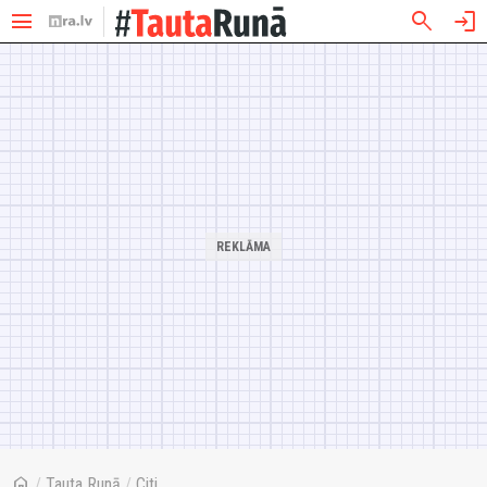
menu
search
login
home
/
Tauta Runā
/
Citi