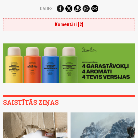
DALIES:
Komentāri [2]
SAISTĪTĀS ZIŅAS