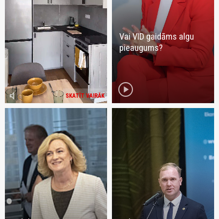
Vai VID gaidāms algu
pieaugums?
play_circle
volume_mute
SKATĪT VAIRĀK