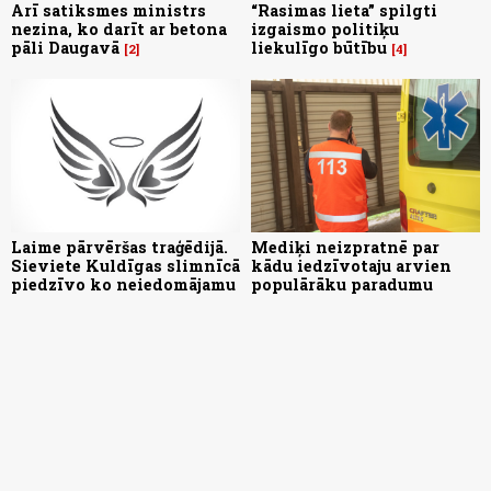
Arī satiksmes ministrs
“Rasimas lieta” spilgti
nezina, ko darīt ar betona
izgaismo politiķu
pāli Daugavā
liekulīgo būtību
2
4
Laime pārvēršas traģēdijā.
Mediķi neizpratnē par
Sieviete Kuldīgas slimnīcā
kādu iedzīvotaju arvien
piedzīvo ko neiedomājamu
populārāku paradumu