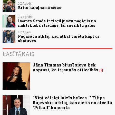
2024.gads
Britu karaļnamā sēras
2023.gads
Imants Strads ir tirgū jumtu naglojis un
naktsklubā strādājis, lai savilktu galus
2024.gads
Pugačova atklāj, kad atkal varētu kāpt uz
skatuves
LASĪTĀKAIS
Jāņa Timmas bijusī sieva liek
noprast, ka ir jaunās attiecībās
1
“Viņi vēl ilgi laizīs brūces...” Filips
Rajevskis atklāj, kas cietīs no atceltā
"Pitbull" koncerta