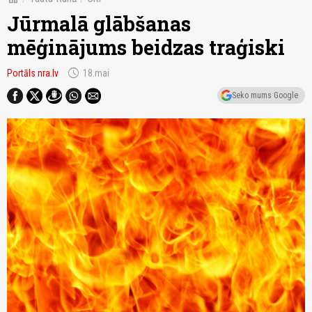
Jūrmalā glābšanas
mēģinājums beidzas traģiski
schedule
Portāls nra.lv
18.mai
Seko mums Google