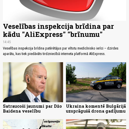
Veselības inspekcija brīdina par
kādu "AliExpress" "brīnumu"
14:45
Veselības inspekcija brīdina patērētājus par viltotu medicīnisko ierīci – dzirdes
aparātu, kas tiek piedāvāts tirdzniecībā interneta platformā AliExpress.
Satraucoši jaunumi par Džo
Ukraina komentē Bulgārijā
Baidena veselību
uzsprāgušā drona gadījumu