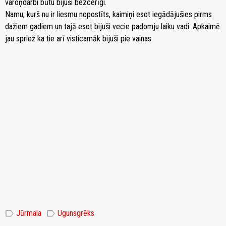
varoņdarbi būtu bijuši bezcerīgi.
Namu, kurš nu ir liesmu nopostīts, kaimiņi esot iegādājušies pirms
dažiem gadiem un tajā esot bijuši vecie padomju laiku vadi. Apkaimē
jau spriež ka tie arī visticamāk bijuši pie vainas.
label
label
Jūrmala
Ugunsgrēks