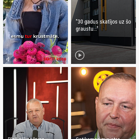
"30 gadus skatījos uz šo
graustu..."
play_circle
volume_mute
SKATĪT VIDEO