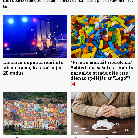
Kāda sieviete Skultes ostā pamanījusi neierastu skatu, tāpēc jautā līdzcilvēkiem, kas
tas ir.
Liesmas noposta iemīļotu
"Prieks maksāt nodokļus."
viesu namu, kas kalpojis
Sabiedrība sašutusi: valsts
20 gadus
pārvaldē strādājošie trīs
dienas spēlējās ar "Lego"?
3