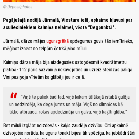
© Depositphotos
Pagājušajā nedēļā Jūrmalā, Viestura ielā, apkaime kļuvusi par
aculieciniekiem kaimiņa nelaimei, vēsta "Degpunktā".
Jūrmalā, dārza mājas
ugunsgrēkā
apdegumus guvis tās iemītnieks,
mēģinot iznest no telpām četrkājaino mīluli.
Kaimiņa dārza māja bija aizdegusies astoņdesmit kvadrātmetru
platībā- 112 pāris sazvanīja nekavējoties un uzreiz steidzās palīgā.
Viņi paziņoja vīrietim ka glābēji jau ir ceļā.
"Viņš te paliek šad tad, viņš laikam tālākajā istabā gulēja
un nedzirdēja, ka dega jumts un māja. Viņš no slimnīcas kā
tikko atbrauca, rokas apdedzināja un galvu, viņš kaķīti glāba."
Bet mīluli izglābt neizdevās - kaķis zaudēja dzīvību. Citi apkaimē
dzīvojošie norāda, ka uguns tonakt bijusi tik spēcīga, ka jebkādi šādi