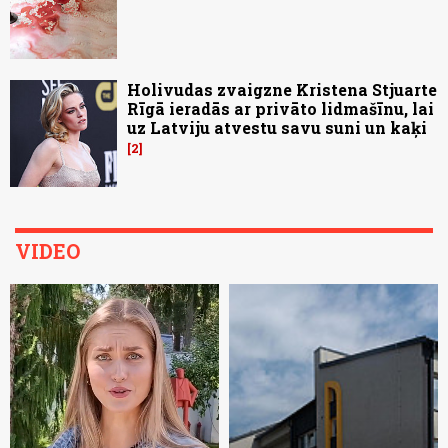
Holivudas zvaigzne Kristena Stjuarte
Rīgā ieradās ar privāto lidmašīnu, lai
uz Latviju atvestu savu suni un kaķi
2
VIDEO