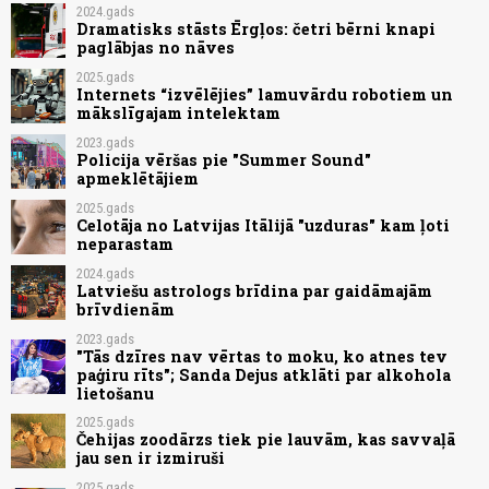
2024.gads
Dramatisks stāsts Ērgļos: četri bērni knapi
paglābjas no nāves
2025.gads
Internets “izvēlējies” lamuvārdu robotiem un
mākslīgajam intelektam
2023.gads
Policija vēršas pie "Summer Sound"
apmeklētājiem
2025.gads
Celotāja no Latvijas Itālijā "uzduras" kam ļoti
neparastam
2024.gads
Latviešu astrologs brīdina par gaidāmajām
brīvdienām
2023.gads
"Tās dzīres nav vērtas to moku, ko atnes tev
paģiru rīts"; Sanda Dejus atklāti par alkohola
lietošanu
2025.gads
Čehijas zoodārzs tiek pie lauvām, kas savvaļā
jau sen ir izmiruši
2025.gads