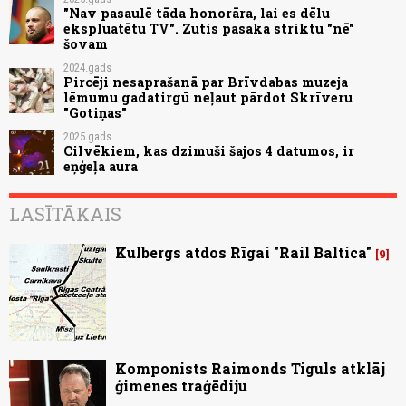
"Nav pasaulē tāda honorāra, lai es dēlu
ekspluatētu TV". Zutis pasaka striktu "nē"
šovam
2024.gads
Pircēji nesaprašanā par Brīvdabas muzeja
lēmumu gadatirgū neļaut pārdot Skrīveru
"Gotiņas"
2025.gads
Cilvēkiem, kas dzimuši šajos 4 datumos, ir
eņģeļa aura
LASĪTĀKAIS
Kulbergs atdos Rīgai "Rail Baltica"
9
Komponists Raimonds Tiguls atklāj
ģimenes traģēdiju