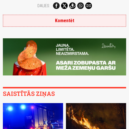
DALIES:
Komentēt
SAISTĪTĀS ZIŅAS