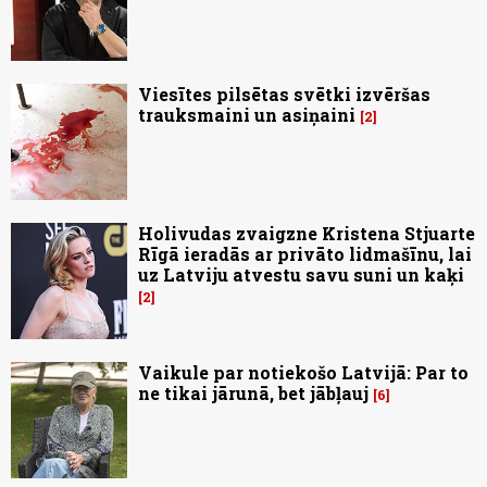
Viesītes pilsētas svētki izvēršas
trauksmaini un asiņaini
2
Holivudas zvaigzne Kristena Stjuarte
Rīgā ieradās ar privāto lidmašīnu, lai
uz Latviju atvestu savu suni un kaķi
2
Vaikule par notiekošo Latvijā: Par to
ne tikai jārunā, bet jābļauj
6