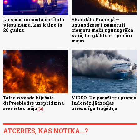
Liesmas noposta iemīļotu
Skandāls Francijā –
viesu namu, kas kalpojis
ugunsdzēsēji pametuši
20 gadus
ciematu meža ugunsgrēka
varā, lai glābtu miljonāru
mājas
Talsu novadā bijušais
VIDEO. Uz pasažieru prāmja
dzīvesbiedrs uzspridzina
Indonēzijā izceļas
sievietes māju
briesmīga traģēdija
3
ATCERIES, KAS NOTIKA...?