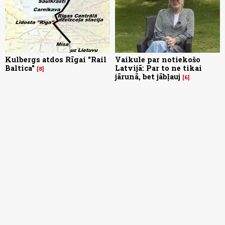
Kulbergs atdos Rīgai "Rail
Vaikule par notiekošo
Baltica"
Latvijā: Par to ne tikai
8
jārunā, bet jābļauj
6