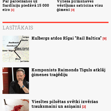
Par pārcelšanos uz
Vīrieša pirmsnāves
Sardīniju piedāvā 15 000
vēstījums satricina visu
eiro
ģimeni
1
3
LASĪTĀKAIS
Kulbergs atdos Rīgai "Rail Baltica"
9
Komponists Raimonds Tiguls atklāj
ģimenes traģēdiju
Viesītes pilsētas svētki izvēršas
trauksmaini un asiņaini
2