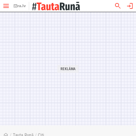
menu
search
login
home
/
Tauta Runā
/
Citi