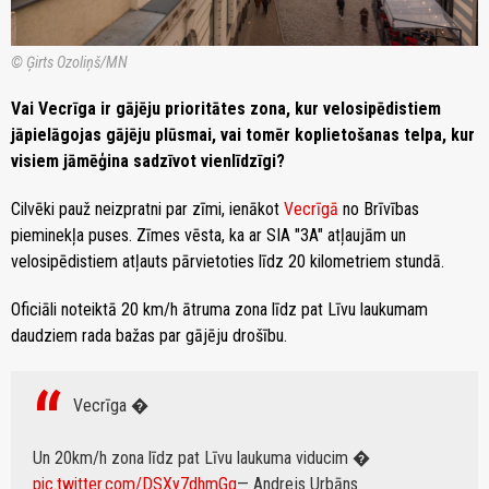
© Ģirts Ozoliņš/MN
Vai Vecrīga ir gājēju prioritātes zona, kur velosipēdistiem
jāpielāgojas gājēju plūsmai, vai tomēr koplietošanas telpa, kur
visiem jāmēģina sadzīvot vienlīdzīgi?
Cilvēki pauž neizpratni par zīmi, ienākot
Vecrīgā
no Brīvības
pieminekļa puses. Zīmes vēsta, ka ar SIA "3A" atļaujām un
velosipēdistiem atļauts pārvietoties līdz 20 kilometriem stundā.
Oficiāli noteiktā 20 km/h ātruma zona līdz pat Līvu laukumam
daudziem rada bažas par gājēju drošību.
Vecrīga �
Un 20km/h zona līdz pat Līvu laukuma viducim �
pic.twitter.com/DSXy7dhmGq
— Andrejs Urbāns