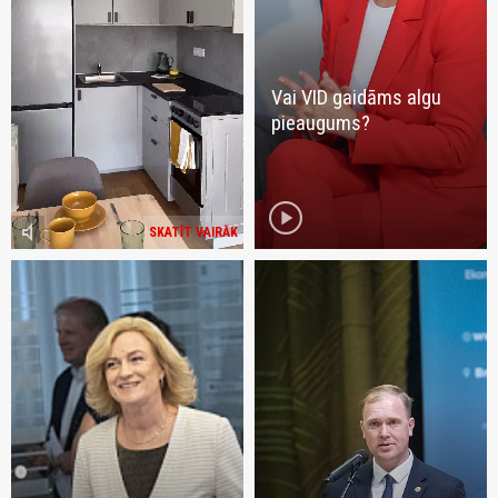
Vai VID gaidāms algu
pieaugums?
play_circle
volume_mute
SKATĪT VAIRĀK