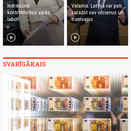
Indriksone:
Valainis: Latvija var pati
kontroldarbus varēs
saražot sev vilcienus un
labot!
tramvajus
play_circle
play_circle
SVARĪGĀKAIS