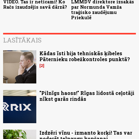
VIDEO. Tas ir neticami! Ko
LMMDV direktore izsakās
Račs izaudzējis savā dārzā?
par Normunda Vamža
traģisko zaudējumu
Priekulē
LASĪTĀKAIS
Kādas īsti bija tehniskās ķibeles
Pāternieku robežkontroles punktā?
2
"Pilnīgs haoss!" Rīgas lidostā ceļotāji
nīkst garās rindās
Izdzēri vīnu - izmanto korķi! Tas var
noderēt telpaugu kopšanai