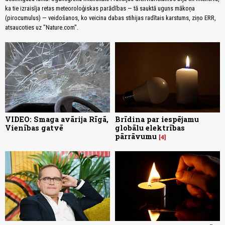
ka tie izraisīja retas meteoroloģiskas parādības — tā sauktā uguns mākoņa
(pirocumulus) — veidošanos, ko veicina dabas stihijas radītais karstums, ziņo ERR,
atsaucoties uz "Nature.com".
VIDEO: Smaga avārija Rīgā,
Brīdina par iespējamu
Vienības gatvē
globālu elektrības
pārrāvumu
4