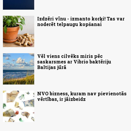
Izdzēri vīnu - izmanto korķi! Tas var
noderēt telpaugu kopšanai
Vēl viens cilvēks miris pēc
saskarsmes ar Vibrio baktēriju
Baltijas jūrā
NVO bizness, kuram nav pievienotās
vērtības, ir jāizbeidz