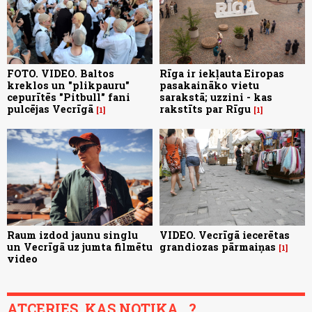
FOTO. VIDEO. Baltos
Rīga ir iekļauta Eiropas
kreklos un "plikpauru"
pasakaināko vietu
cepurītēs "Pitbull" fani
sarakstā; uzzini - kas
pulcējas Vecrīgā
rakstīts par Rīgu
1
1
Raum izdod jaunu singlu
VIDEO. Vecrīgā iecerētas
un Vecrīgā uz jumta filmētu
grandiozas pārmaiņas
1
video
ATCERIES, KAS NOTIKA...?