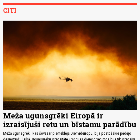
CITI
Meža ugunsgrēki Eiropā ir
izraisījuši retu un bīstamu parādību
Meža ugunsgrēki, kas šovasar piemeklēja Dienvideiropu, bija postošākie pēdējo
desmitgažu laikā. Ugunsgrēku intensitāte Francijas dienvidrietumos bija tik intensīva,