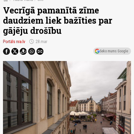
Vecrīgā pamanītā zīme
daudziem liek bažīties par
gājēju drošību
schedule
Portāls nra.lv
28.mar
Seko mums Google