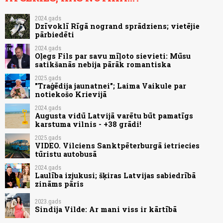
2024.gads
Dzīvoklī Rīgā nogrand sprādziens; vietējie
pārbiedēti
2024.gads
Oļegs Fils par savu mīļoto sievieti: Mūsu
satikšanās nebija pārāk romantiska
2025.gads
"Traģēdija jaunatnei"; Laima Vaikule par
notiekošo Krievijā
2024.gads
Augusta vidū Latvijā varētu būt pamatīgs
karstuma vilnis - +38 grādi!
2025.gads
VIDEO. Vilciens Sanktpēterburgā ietriecies
tūristu autobusā
2024.gads
Laulība izjukusi; šķiras Latvijas sabiedrībā
zināms pāris
2023.gads
Sindija Vilde: Ar mani viss ir kārtībā