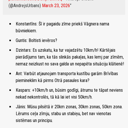
(@AndrejsUrbans)
March 23, 2026
Konstantīns: Šī ir pagaidu zīme priekš Vāgnera nama
būvniekiem.
Guntis: Boltisti ievēros?
Dzintars: Es uzskatu, ka tur vajadzētu 10km/h! Kārtējais
pierādījums tam, ka tās slinkās pakaļas, kas lemj par zīmēm,
nemaz neizkust no sava galda un nepapēta situāciju klātienē!
Ant: Varbūt atjaunojam transporta kustību garām Brīvības
piemineklim kā pirms Otrā pasaules kara?
Kaspars: +10km/h un, būsim godīgi, ātrumu te tāpat neviens
nekad nekontrolēs, tā kā lai iet visi 50km/h.
Jānis: Mūsu pilsētā ir 20km zonas, 30km zonas, 50km zona.
Lērums ceļa zīmju, stabu un stabiņu, bet nav vienotas
sistēmas un principu.