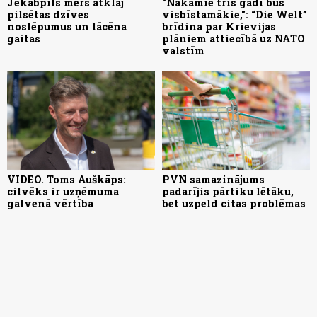
Jēkabpils mērs atklāj
"Nākamie trīs gadi būs
pilsētas dzīves
visbīstamākie,": “Die Welt”
noslēpumus un lācēna
brīdina par Krievijas
gaitas
plāniem attiecībā uz NATO
valstīm
VIDEO. Toms Auškāps:
PVN samazinājums
cilvēks ir uzņēmuma
padarījis pārtiku lētāku,
galvenā vērtība
bet uzpeld citas problēmas