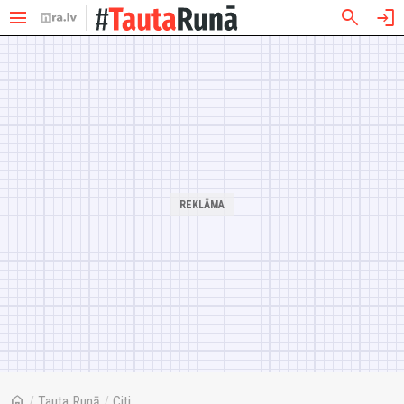
menu
search
login
home
/
Tauta Runā
/
Citi