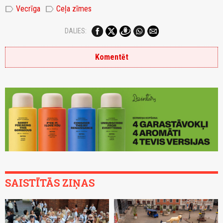
label
label
Vecrīga
Ceļa zīmes
DALIES:
Komentēt
SAISTĪTĀS ZIŅAS