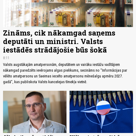
Zināms, cik nākamgad saņems
deputāti un ministri. Valsts
iestādēs strādājošie būs šokā
8:11
Valsts augstākajām amatpersonām, deputātiem un vairāku iestāžu vadītājiem
nākamgad paredzēts ievērojams algas pielikums, secināms no "Informācijas par
vēlēto amatpersonu un Saeimas iecelto amatpersonu mēnešalgu apmēru 2027.
gadā", kas publiskota Valsts kancelejas tīmekļa vietnē.