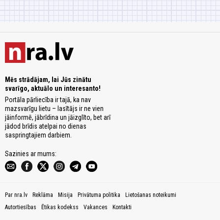
Mēs strādājam, lai Jūs zinātu
svarīgo, aktuālo un interesanto!
Portāla pārliecība ir tajā, ka nav
mazsvarīgu lietu – lasītājs ir ne vien
jāinformē, jābrīdina un jāizglīto, bet arī
jādod brīdis atelpai no dienas
saspringtajiem darbiem.
Sazinies ar mums:
Par nra.lv
Reklāma
Misija
Privātuma politika
Lietošanas noteikumi
Autortiesības
Ētikas kodekss
Vakances
Kontakti