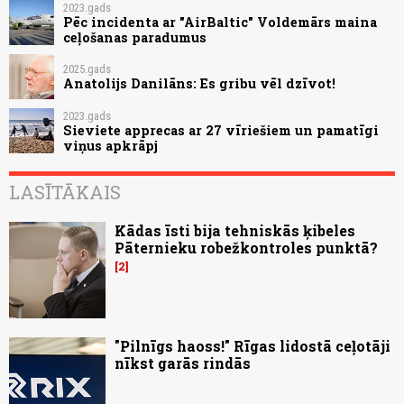
2023.gads
Pēc incidenta ar "AirBaltic" Voldemārs maina
ceļošanas paradumus
2025.gads
Anatolijs Danilāns: Es gribu vēl dzīvot!
2023.gads
Sieviete apprecas ar 27 vīriešiem un pamatīgi
viņus apkrāpj
LASĪTĀKAIS
Kādas īsti bija tehniskās ķibeles
Pāternieku robežkontroles punktā?
2
"Pilnīgs haoss!" Rīgas lidostā ceļotāji
nīkst garās rindās