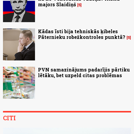
majors Slaidiņš
5
Kādas īsti bija tehniskās ķibeles
Pāternieku robežkontroles punktā?
5
PVN samazinājums padarījis pārtiku
lētāku, bet uzpeld citas problēmas
CITI