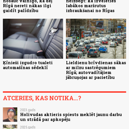
nosauc vainīgo, kā dēļ
neizbēgt: kā izvēlēties
Rīgā nereti nākas ilgi
labākos maršrutus
gaidīt palīdzību
izbraukšanai no Rīgas
Ķīnieši izgudro tualeti
Lieldienu brīvdienas sākas
automašīnas sēdeklī
ar milzu sastrēgumiem
Rīgā; autovadītājiem
jābruņojas ar pacietību
ATCERIES, KAS NOTIKA...?
2023.gads
Holivudas aktieris spiests meklēt jaunu darbu
un strādā par apkopēju
2025.gads