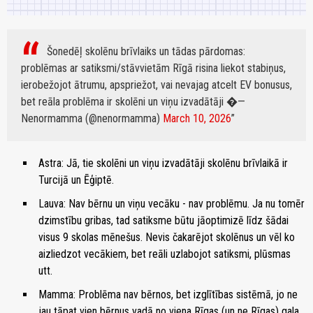
Šonedēļ skolēnu brīvlaiks un tādas pārdomas:
problēmas ar satiksmi/stāvvietām Rīgā risina liekot stabiņus,
ierobežojot ātrumu, apspriežot, vai nevajag atcelt EV bonusus,
bet reāla problēma ir skolēni un viņu izvadātāji �
—
Nenormamma (@nenormamma)
March 10, 2026
Astra: Jā, tie skolēni un viņu izvadātāji skolēnu brīvlaikā ir
Turcijā un Ēģiptē.
Lauva: Nav bērnu un viņu vecāku - nav problēmu. Ja nu tomēr
dzimstību gribas, tad satiksme būtu jāoptimizē līdz šādai
visus 9 skolas mēnešus. Nevis čakarējot skolēnus un vēl ko
aizliedzot vecākiem, bet reāli uzlabojot satiksmi, plūsmas
utt.
Mamma: Problēma nav bērnos, bet izglītības sistēmā, jo ne
jau tāpat vien bērnus vadā no viena Rīgas (un ne Rīgas) gala