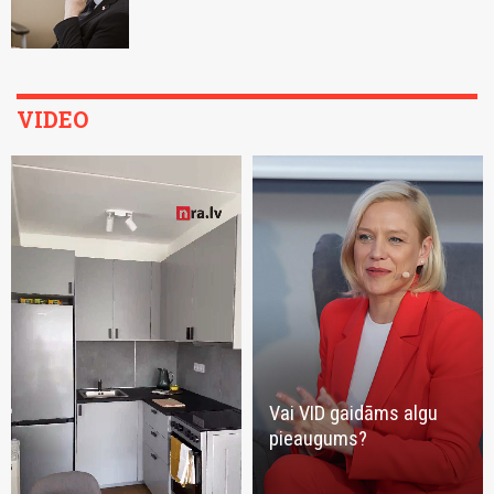
VIDEO
Vai VID gaidāms algu
pieaugums?