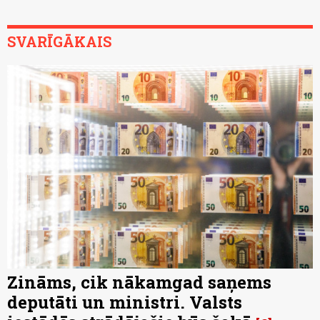
SVARĪGĀKAIS
Zināms, cik nākamgad saņems
deputāti un ministri. Valsts