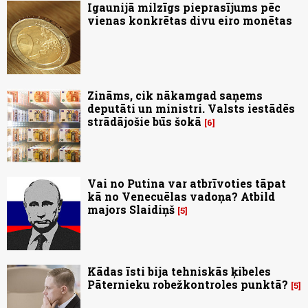
Igaunijā milzīgs pieprasījums pēc
vienas konkrētas divu eiro monētas
Zināms, cik nākamgad saņems
deputāti un ministri. Valsts iestādēs
strādājošie būs šokā
6
Vai no Putina var atbrīvoties tāpat
kā no Venecuēlas vadoņa? Atbild
majors Slaidiņš
5
Kādas īsti bija tehniskās ķibeles
Pāternieku robežkontroles punktā?
5