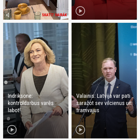
play_circle
volume_mute
SKATĪT VAIRĀK
Indriksone:
Valainis: Latvija var pati
kontroldarbus varēs
saražot sev vilcienus un
labot!
tramvajus
play_circle
play_circle