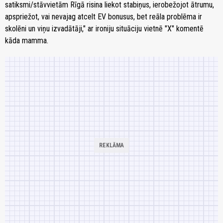
satiksmi/stāvvietām Rīgā risina liekot stabiņus, ierobežojot ātrumu,
apspriežot, vai nevajag atcelt EV bonusus, bet reāla problēma ir
skolēni un viņu izvadātāji," ar ironiju situāciju vietnē "X" komentē
kāda mamma.