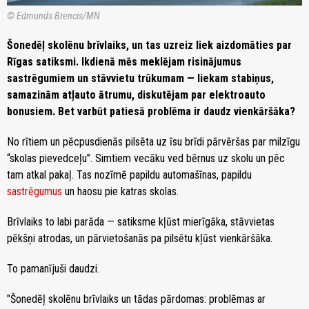
© Edmunds Brencis/MN
Šonedēļ skolēnu brīvlaiks, un tas uzreiz liek aizdomāties par
Rīgas satiksmi. Ikdienā mēs meklējam risinājumus
sastrēgumiem un stāvvietu trūkumam — liekam stabiņus,
samazinām atļauto ātrumu, diskutējam par elektroauto
bonusiem. Bet varbūt patiesā problēma ir daudz vienkāršāka?
No rītiem un pēcpusdienās pilsēta uz īsu brīdi pārvēršas par milzīgu
“skolas pievedceļu”. Simtiem vecāku ved bērnus uz skolu un pēc
tam atkal pakaļ. Tas nozīmē papildu automašīnas, papildu
sastrēgumus
un haosu pie katras skolas.
Brīvlaiks to labi parāda — satiksme kļūst mierīgāka, stāvvietas
pēkšņi atrodas, un pārvietošanās pa pilsētu kļūst vienkāršāka.
To pamanījuši daudzi.
"Šonedēļ skolēnu brīvlaiks un tādas pārdomas: problēmas ar