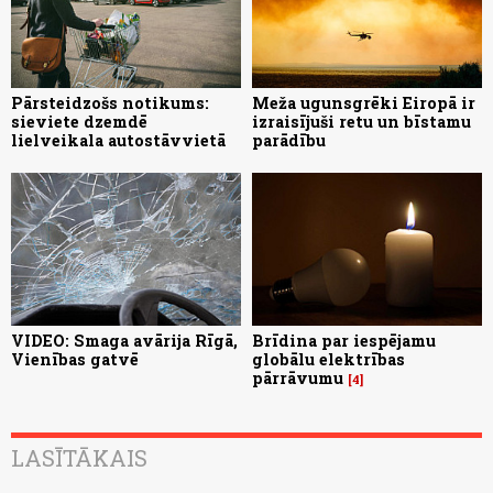
Pārsteidzošs notikums:
Meža ugunsgrēki Eiropā ir
sieviete dzemdē
izraisījuši retu un bīstamu
lielveikala autostāvvietā
parādību
VIDEO: Smaga avārija Rīgā,
Brīdina par iespējamu
Vienības gatvē
globālu elektrības
pārrāvumu
4
LASĪTĀKAIS