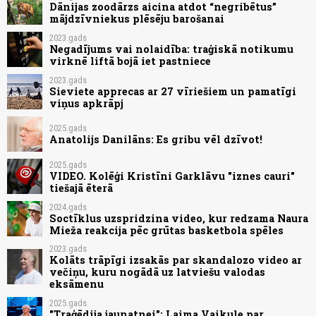
Dānijas zoodārzs aicina atdot “negribētus”
mājdzīvniekus plēsēju barošanai
2023.gads
Negadījums vai nolaidība: traģiskā notikumu
virknē liftā bojā iet pastniece
2023.gads
Sieviete apprecas ar 27 vīriešiem un pamatīgi
viņus apkrāpj
2025.gads
Anatolijs Danilāns: Es gribu vēl dzīvot!
2025.gads
VIDEO. Kolēģi Kristīni Garklāvu "iznes cauri"
tiešajā ēterā
2024.gads
Soctīklus uzspridzina video, kur redzama Naura
Mieža reakcija pēc grūtas basketbola spēles
2023.gads
Kolāts trāpīgi izsakās par skandalozo video ar
večiņu, kuru nogādā uz latviešu valodas
eksāmenu
2025.gads
"Traģēdija jaunatnei"; Laima Vaikule par