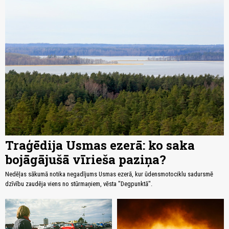
Traģēdija Usmas ezerā: ko saka
bojāgājušā vīrieša paziņa?
Nedēļas sākumā notika negadījums Usmas ezerā, kur ūdensmotociklu sadursmē
dzīvību zaudēja viens no stūrmaņiem, vēsta "Degpunktā".