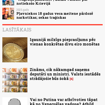
notiekošo Krievijā
2025.gads
Pļavniekos 18 gadus veca meitene pārdozē
narkotikas; sekas traģiskas
LASĪTĀKAIS
Igaunijā milzīgs pieprasījums pēc
vienas konkrētas divu eiro monētas
Zināms, cik nākamgad saņems
deputāti un ministri. Valsts iestādēs
strādājošie būs šokā
6
Vai no Putina var atbrīvoties tāpat
kā no Venecuēlas vadoņa? Atbild