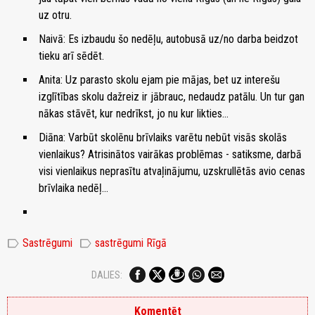
uz otru.
Naivā: Es izbaudu šo nedēļu, autobusā uz/no darba beidzot
tieku arī sēdēt.
Anita: Uz parasto skolu ejam pie mājas, bet uz interešu
izglītības skolu dažreiz ir jābrauc, nedaudz patālu. Un tur gan
nākas stāvēt, kur nedrīkst, jo nu kur likties...
Diāna: Varbūt skolēnu brīvlaiks varētu nebūt visās skolās
vienlaikus? Atrisinātos vairākas problēmas - satiksme, darbā
visi vienlaikus neprasītu atvaļinājumu, uzskrullētās avio cenas
brīvlaika nedēļ...
label
label
Sastrēgumi
sastrēgumi Rīgā
DALIES:
Komentēt