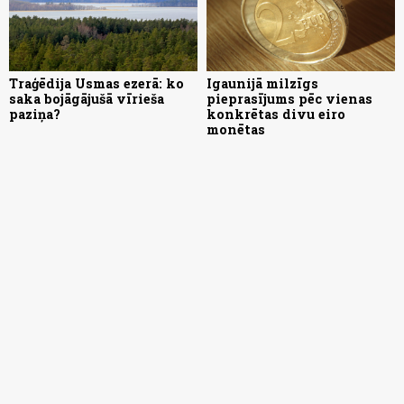
Traģēdija Usmas ezerā: ko
Igaunijā milzīgs
saka bojāgājušā vīrieša
pieprasījums pēc vienas
paziņa?
konkrētas divu eiro
monētas