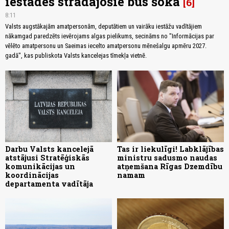
iestādēs strādājošie būs šokā
6
8:11
Valsts augstākajām amatpersonām, deputātiem un vairāku iestāžu vadītājiem
nākamgad paredzēts ievērojams algas pielikums, secināms no "Informācijas par
vēlēto amatpersonu un Saeimas iecelto amatpersonu mēnešalgu apmēru 2027.
gadā", kas publiskota Valsts kancelejas tīmekļa vietnē.
Darbu Valsts kancelejā
Tas ir liekulīgi! Labklājības
atstājusi Stratēģiskās
ministru sadusmo naudas
komunikācijas un
atņemšana Rīgas Dzemdību
koordinācijas
namam
departamenta vadītāja