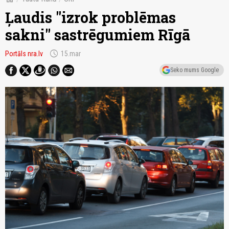
Ļaudis "izrok problēmas
sakni" sastrēgumiem Rīgā
schedule
Portāls nra.lv
15.mar
Seko mums Google