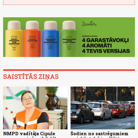
SAISTĪTĀS ZIŅAS
NMPD vadītāja Cipule
Šodien no sastrēgumiem