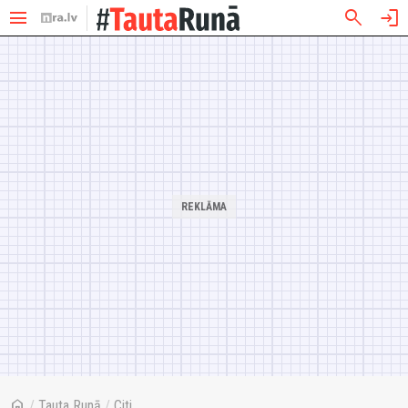
menu
search
login
home
/
Tauta Runā
/
Citi