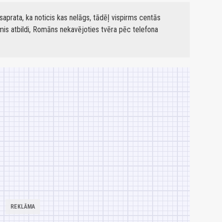
 saprata, ka noticis kas nelāgs, tādēļ vispirms centās
mis atbildi, Romāns nekavējoties tvēra pēc telefona