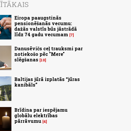
ĪTĀKAIS
Eiropa paaugstinās
pensionēšanās vecumu:
dažās valstīs būs jāstrādā
līdz 74 gadu vecumam
7
Danusēvičs ceļ trauksmi par
notiekošo pēc "Mere"
slēgšanas
10
Baltijas jūrā izplatās “jūras
kanibāls”
Brīdina par iespējamu
globālu elektrības
pārrāvumu
4