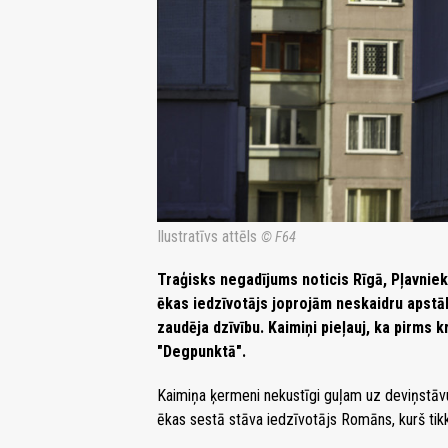
Ilustratīvs attēls
© F64
Traģisks negadījums noticis Rīgā, Pļavnie
ēkas iedzīvotājs joprojām neskaidru apstāk
zaudēja dzīvību. Kaimiņi pieļauj, ka pirms 
"Degpunktā".
Kaimiņa ķermeni nekustīgi guļam uz deviņstāv
ēkas sestā stāva iedzīvotājs Romāns, kurš tikko