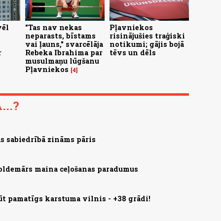
vēl
"Tas nav nekas
Pļavniekos
neparasts, bīstams
risinājušies traģiski
vai ļauns," svarcēlāja
notikumi; gājis bojā
r
Rebeka Ibrahima par
tēvs un dēls
musulmaņu lūgšanu
Pļavniekos
4
..?
jas sabiedrībā zināms pāris
 Voldemārs maina ceļošanas paradumus
ūt pamatīgs karstuma vilnis - +38 grādi!