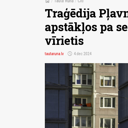
home
/
Tauta Runā
/
Citi
Traģēdija Pļav
apstākļos pa se
vīrietis
schedule
tautaruna.lv
4.dec 2024