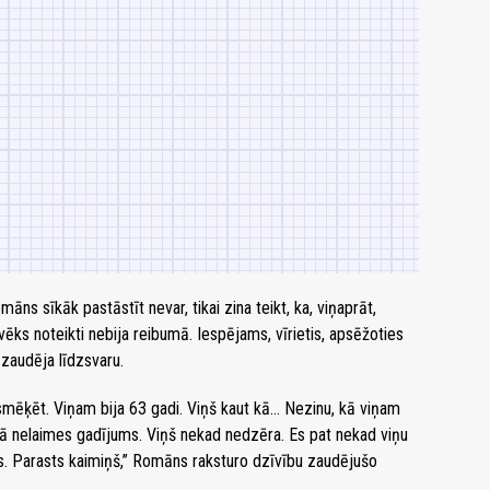
s sīkāk pastāstīt nevar, tikai zina teikt, ka, viņaprāt,
vēks noteikti nebija reibumā. Iespējams, vīrietis, apsēžoties
 zaudēja līdzsvaru.
smēķēt. Viņam bija 63 gadi. Viņš kaut kā… Nezinu, kā viņam
t kā nelaimes gadījums. Viņš nekad nedzēra. Es pat nekad viņu
īgs. Parasts kaimiņš,” Romāns raksturo dzīvību zaudējušo