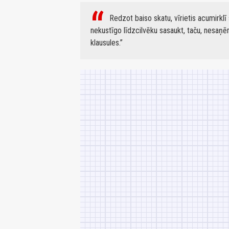
Redzot baiso skatu, vīrietis acumirklī
nekustīgo līdzcilvēku sasaukt, taču, nesaņē
klausules.