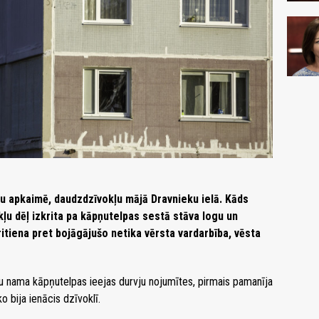
ku apkaimē, daudzdzīvokļu mājā Dravnieku ielā. Kāds
ļu dēļ izkrita pa kāpņutelpas sestā stāva logu un
kritiena pret bojāgājušo netika vērsta vardarbība, vēsta
u nama kāpņutelpas ieejas durvju nojumītes, pirmais pamanīja
 bija ienācis dzīvoklī.