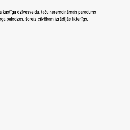
opa kustīgu dzīvesveidu, taču neremdināmais paradums
a palodzes, šoreiz cilvēkam izrādījās liktenīgs.