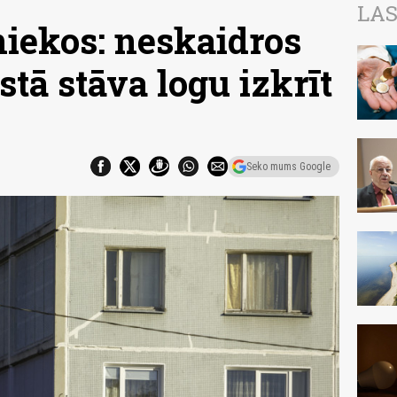
LAS
niekos: neskaidros
stā stāva logu izkrīt
Seko mums Google