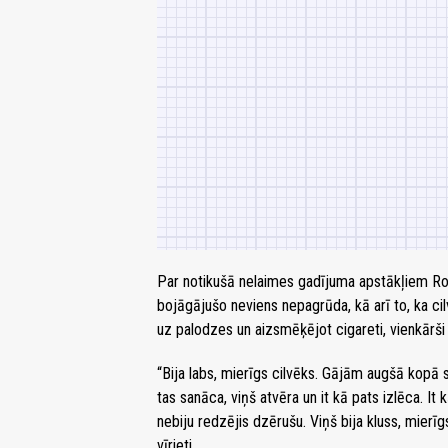
Par notikušā nelaimes gadījuma apstākļiem Romān
bojāgājušo neviens nepagrūda, kā arī to, ka cil
uz palodzes un aizsmēķējot cigareti, vienkārši
“Bija labs, mierīgs cilvēks. Gājām augšā kopā 
tas sanāca, viņš atvēra un it kā pats izlēca. I
nebiju redzējis dzērušu. Viņš bija kluss, mier
vīrieti.