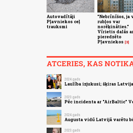
Autovadītāji
"Nebrīnīšos, ja 
Pļavniekos ceļ
rubļos var
trauksmi
norēķināties."
Vīrietis dalās a
pieredzēto
Pļavniekos
3
ATCERIES, KAS NOTIKA.
2024.gads
Laulība izjukusi; šķiras Latvi
2023.gads
Pēc incidenta ar "AirBaltic"
2024.gads
Augusta vidū Latvijā varētu b
2023.gads