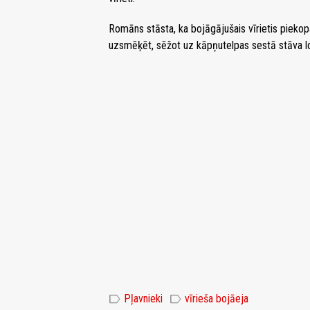
Romāns stāsta, ka bojāgājušais vīrietis piek
uzsmēķēt, sēžot uz kāpņutelpas sestā stāva log
label
label
Pļavnieki
vīrieša bojāeja