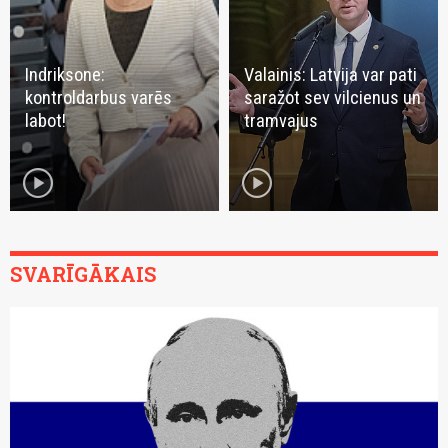
Indriksone:
Valainis: Latvija var pati
kontroldarbus varēs
saražot sev vilcienus un
labot!
tramvajus
play_circle
play_circle
SVARĪGĀKAIS