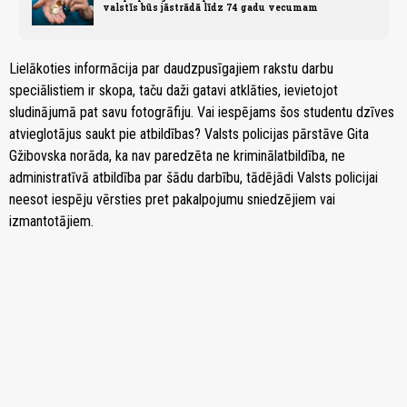
valstīs būs jāstrādā līdz 74 gadu vecumam
Lielākoties informācija par daudzpusīgajiem rakstu darbu
speciālistiem ir skopa, taču daži gatavi atklāties, ievietojot
sludinājumā pat savu fotogrāfiju. Vai iespējams šos studentu dzīves
atvieglotājus saukt pie atbildības? Valsts policijas pārstāve Gita
Gžibovska norāda, ka nav paredzēta ne kriminālatbildība, ne
administratīvā atbildība par šādu darbību, tādējādi Valsts policijai
neesot iespēju vērsties pret pakalpojumu sniedzējiem vai
izmantotājiem.