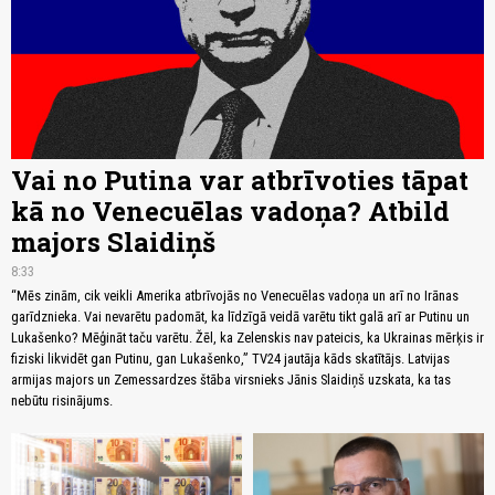
Vai no Putina var atbrīvoties tāpat
kā no Venecuēlas vadoņa? Atbild
majors Slaidiņš
8:33
“Mēs zinām, cik veikli Amerika atbrīvojās no Venecuēlas vadoņa un arī no Irānas
garīdznieka. Vai nevarētu padomāt, ka līdzīgā veidā varētu tikt galā arī ar Putinu un
Lukašenko? Mēģināt taču varētu. Žēl, ka Zelenskis nav pateicis, ka Ukrainas mērķis ir
fiziski likvidēt gan Putinu, gan Lukašenko,” TV24 jautāja kāds skatītājs. Latvijas
armijas majors un Zemessardzes štāba virsnieks Jānis Slaidiņš uzskata, ka tas
nebūtu risinājums.