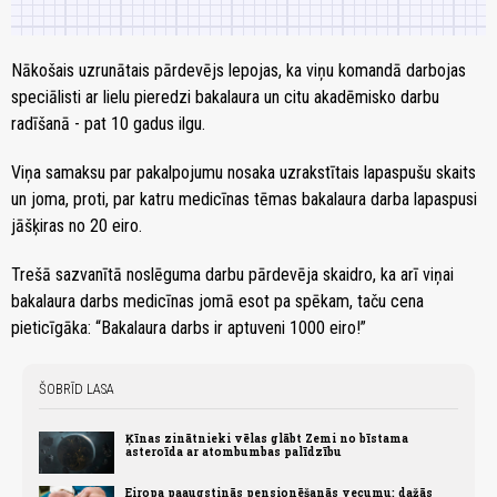
Nākošais uzrunātais pārdevējs lepojas, ka viņu komandā darbojas
speciālisti ar lielu pieredzi bakalaura un citu akadēmisko darbu
radīšanā - pat 10 gadus ilgu.
Viņa samaksu par pakalpojumu nosaka uzrakstītais lapaspušu skaits
un joma, proti, par katru medicīnas tēmas bakalaura darba lapaspusi
jāšķiras no 20 eiro.
Trešā sazvanītā noslēguma darbu pārdevēja skaidro, ka arī viņai
bakalaura darbs medicīnas jomā esot pa spēkam, taču cena
pieticīgāka: “Bakalaura darbs ir aptuveni 1000 eiro!”
ŠOBRĪD LASA
Ķīnas zinātnieki vēlas glābt Zemi no bīstama
asteroīda ar atombumbas palīdzību
Eiropa paaugstinās pensionēšanās vecumu: dažās