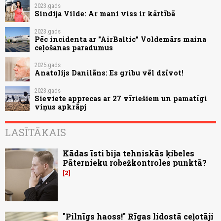
2023.gads
Sindija Vilde: Ar mani viss ir kārtībā
2023.gads
Pēc incidenta ar "AirBaltic" Voldemārs maina
ceļošanas paradumus
2025.gads
Anatolijs Danilāns: Es gribu vēl dzīvot!
2023.gads
Sieviete apprecas ar 27 vīriešiem un pamatīgi
viņus apkrāpj
LASĪTĀKAIS
Kādas īsti bija tehniskās ķibeles
Pāternieku robežkontroles punktā?
2
"Pilnīgs haoss!" Rīgas lidostā ceļotāji