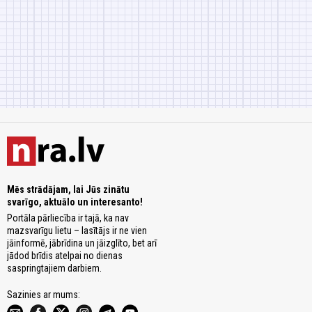
Mēs strādājam, lai Jūs zinātu
svarīgo, aktuālo un interesanto!
Portāla pārliecība ir tajā, ka nav
mazsvarīgu lietu – lasītājs ir ne vien
jāinformē, jābrīdina un jāizglīto, bet arī
jādod brīdis atelpai no dienas
saspringtajiem darbiem.
Sazinies ar mums: