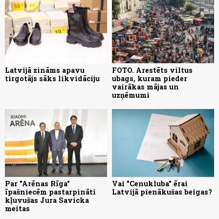
Latvijā zināms apavu
FOTO. Arestēts viltus
tirgotājs sāks likvidāciju
ubags, kuram pieder
vairākas mājas un
uzņēmumi
Par "Arēnas Rīga"
Vai "Cenukluba" ērai
īpašniecēm pastarpināti
Latvijā pienākušas beigas?
kļuvušas Jura Savicka
meitas