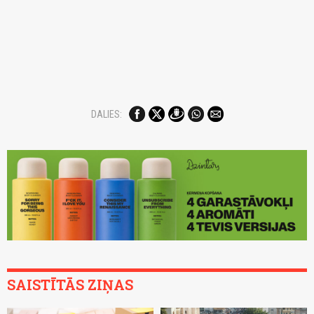
DALIES:
SAISTĪTĀS ZIŅAS