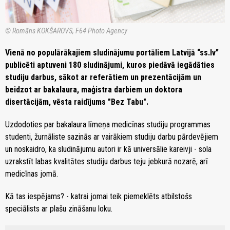
© Romāns KOKŠAROVS, F64 Photo Agency
Vienā no populārākajiem sludinājumu portāliem Latvijā “ss.lv”
publicēti aptuveni 180 sludinājumi, kuros piedāvā iegādāties
studiju darbus, sākot ar referātiem un prezentācijām un
beidzot ar bakalaura, maģistra darbiem un doktora
disertācijām, vēsta raidījums "Bez Tabu".
Uzdodoties par bakalaura līmeņa medicīnas studiju programmas
studenti, žurnāliste sazinās ar vairākiem studiju darbu pārdevējiem
un noskaidro, ka sludinājumu autori ir kā universālie kareivji - sola
uzrakstīt labas kvalitātes studiju darbus teju jebkurā nozarē, arī
medicīnas jomā.
Kā tas iespējams? - katrai jomai teik piemeklēts atbilstošs
speciālists ar plašu zināšanu loku.