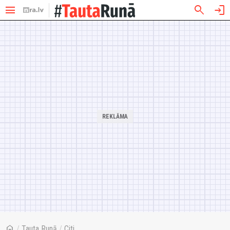
menu
search
login
home
/
Tauta Runā
/
Citi