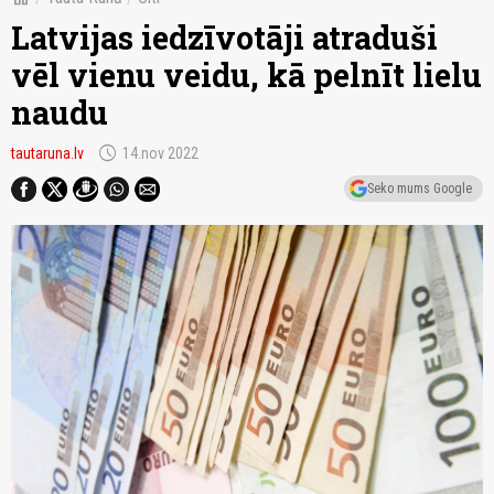
Latvijas iedzīvotāji atraduši
vēl vienu veidu, kā pelnīt lielu
naudu
schedule
tautaruna.lv
14.nov 2022
Seko mums Google