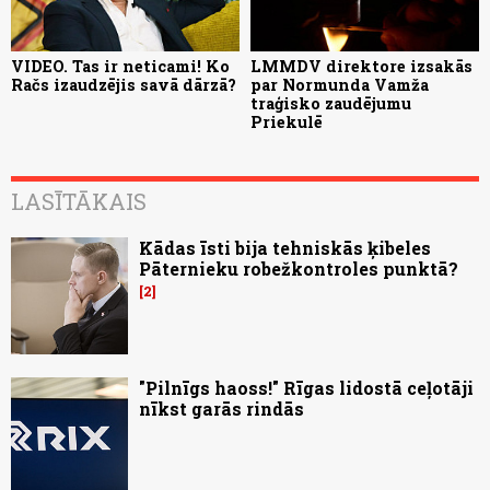
VIDEO. Tas ir neticami! Ko
LMMDV direktore izsakās
Račs izaudzējis savā dārzā?
par Normunda Vamža
traģisko zaudējumu
Priekulē
LASĪTĀKAIS
Kādas īsti bija tehniskās ķibeles
Pāternieku robežkontroles punktā?
2
"Pilnīgs haoss!" Rīgas lidostā ceļotāji
nīkst garās rindās