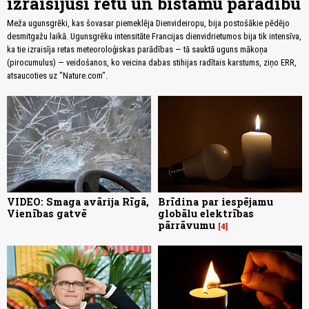
izraisījuši retu un bīstamu parādību
Meža ugunsgrēki, kas šovasar piemeklēja Dienvideiropu, bija postošākie pēdējo
desmitgažu laikā. Ugunsgrēku intensitāte Francijas dienvidrietumos bija tik intensīva,
ka tie izraisīja retas meteoroloģiskas parādības — tā sauktā uguns mākoņa
(pirocumulus) — veidošanos, ko veicina dabas stihijas radītais karstums, ziņo ERR,
atsaucoties uz "Nature.com".
VIDEO: Smaga avārija Rīgā,
Brīdina par iespējamu
Vienības gatvē
globālu elektrības
pārrāvumu
4