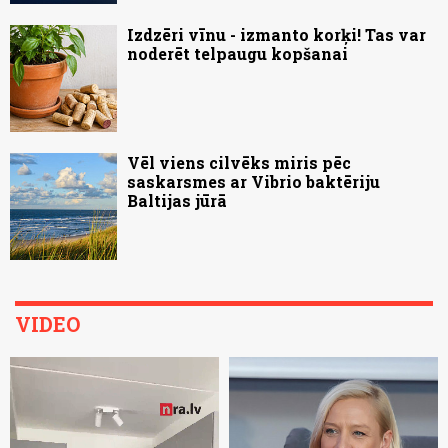
Izdzēri vīnu - izmanto korķi! Tas var
noderēt telpaugu kopšanai
Vēl viens cilvēks miris pēc
saskarsmes ar Vibrio baktēriju
Baltijas jūrā
VIDEO