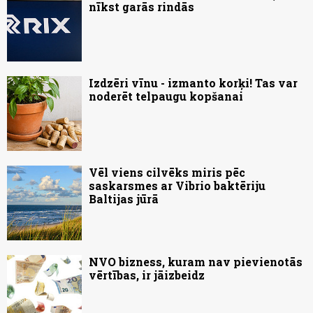
nīkst garās rindās
Izdzēri vīnu - izmanto korķi! Tas var
noderēt telpaugu kopšanai
Vēl viens cilvēks miris pēc
saskarsmes ar Vibrio baktēriju
Baltijas jūrā
NVO bizness, kuram nav pievienotās
vērtības, ir jāizbeidz