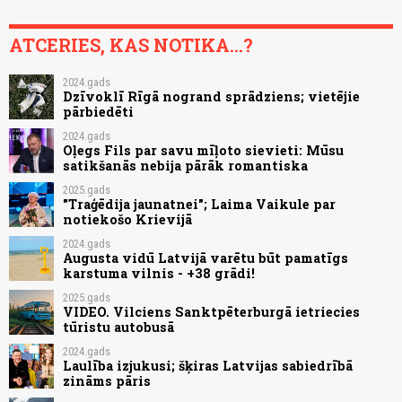
ATCERIES, KAS NOTIKA...?
2024.gads
Dzīvoklī Rīgā nogrand sprādziens; vietējie
pārbiedēti
2024.gads
Oļegs Fils par savu mīļoto sievieti: Mūsu
satikšanās nebija pārāk romantiska
2025.gads
"Traģēdija jaunatnei"; Laima Vaikule par
notiekošo Krievijā
2024.gads
Augusta vidū Latvijā varētu būt pamatīgs
karstuma vilnis - +38 grādi!
2025.gads
VIDEO. Vilciens Sanktpēterburgā ietriecies
tūristu autobusā
2024.gads
Laulība izjukusi; šķiras Latvijas sabiedrībā
zināms pāris