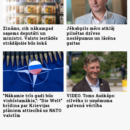
Zināms, cik nākamgad
Jēkabpils mērs atklāj
saņems deputāti un
pilsētas dzīves
ministri. Valsts iestādēs
noslēpumus un lācēna
strādājošie būs šokā
gaitas
"Nākamie trīs gadi būs
VIDEO. Toms Auškāps:
visbīstamākie,": “Die Welt”
cilvēks ir uzņēmuma
brīdina par Krievijas
galvenā vērtība
plāniem attiecībā uz NATO
valstīm