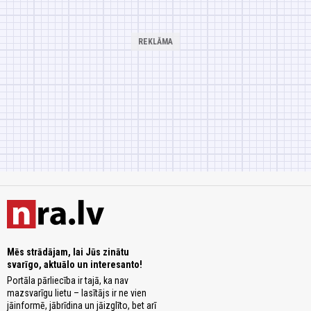
Mēs strādājam, lai Jūs zinātu
svarīgo, aktuālo un interesanto!
Portāla pārliecība ir tajā, ka nav
mazsvarīgu lietu – lasītājs ir ne vien
jāinformē, jābrīdina un jāizglīto, bet arī