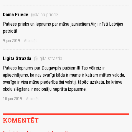
Daina Priede
@daina.priede
Patiess prieks un lepnums par mūsu jauniešiem.Viņi ir īsti Latvijas
patrioti!
9.jan 2019
Atbildēt
Ligita Strazda
@ligita.strazda
Patiess lepnums par Daugavpils puišiem!!! Tas vēlreiz ir
apliecinājums, ka nav svarīgi kāda ir mums ir katram mātes valoda,
svarīga ir visu mūsu piederība šai valstij, tāpēc uzskatu, ka krievu
skolu slēgšana ir nacionāļu neprāta izpausme.
10.jan 2019
Atbildēt
KOMENTĒT