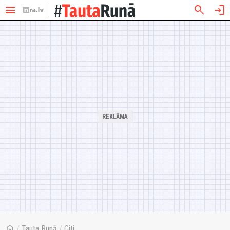
menu
search
login
home
/
Tauta Runā
/
Citi