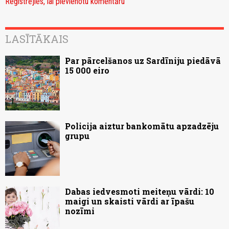
Reģistrējies, lai pievienotu komentāru
LASĪTĀKAIS
Par pārcelšanos uz Sardīniju piedāvā
15 000 eiro
Policija aiztur bankomātu apzadzēju
grupu
Dabas iedvesmoti meiteņu vārdi: 10
maigi un skaisti vārdi ar īpašu
nozīmi