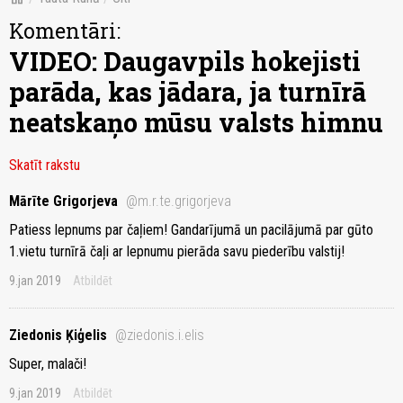
Komentāri:
VIDEO: Daugavpils hokejisti
parāda, kas jādara, ja turnīrā
neatskaņo mūsu valsts himnu
Skatīt rakstu
Mārīte Grigorjeva
@m.r.te.grigorjeva
Patiess lepnums par čaļiem! Gandarījumā un pacilājumā par gūto
1.vietu turnīrā čaļi ar lepnumu pierāda savu piederību valstij!
9.jan 2019
Atbildēt
Ziedonis Ķiģelis
@ziedonis.i.elis
Super, malači!
9.jan 2019
Atbildēt