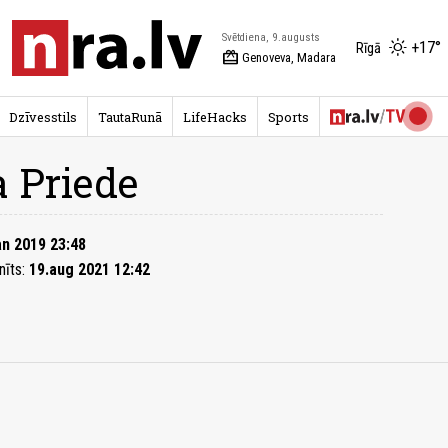
Svētdiena, 9.augusts
+17°
Rīgā
redeem
Genoveva, Madara
Dzīvesstils
TautaRunā
LifeHacks
Sports
 Priede
an 2019 23:48
nīts:
19.aug 2021 12:42