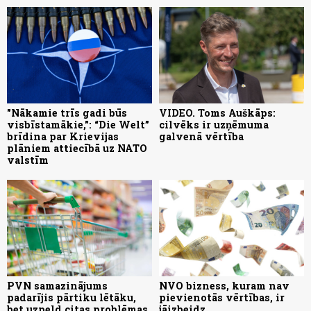
"Nākamie trīs gadi būs
VIDEO. Toms Auškāps:
visbīstamākie,": “Die Welt”
cilvēks ir uzņēmuma
brīdina par Krievijas
galvenā vērtība
plāniem attiecībā uz NATO
valstīm
PVN samazinājums
NVO bizness, kuram nav
padarījis pārtiku lētāku,
pievienotās vērtības, ir
bet uzpeld citas problēmas
jāizbeidz