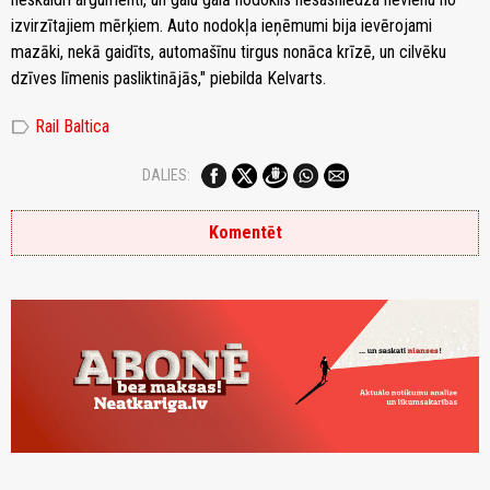
izvirzītajiem mērķiem. Auto nodokļa ieņēmumi bija ievērojami
mazāki, nekā gaidīts, automašīnu tirgus nonāca krīzē, un cilvēku
dzīves līmenis pasliktinājās," piebilda Kelvarts.
label
Rail Baltica
DALIES:
Komentēt