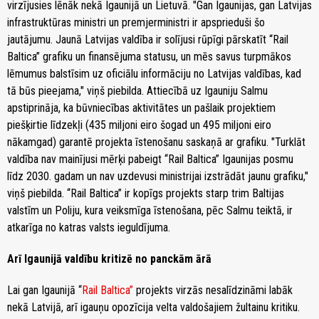
virzījusies lēnāk nekā Igaunijā un Lietuvā. "Gan Igaunijas, gan Latvijas
infrastruktūras ministri un premjerministri ir apsprieduši šo
jautājumu. Jaunā Latvijas valdība ir solījusi rūpīgi pārskatīt “Rail
Baltica” grafiku un finansējuma statusu, un mēs savus turpmākos
lēmumus balstīsim uz oficiālu informāciju no Latvijas valdības, kad
tā būs pieejama," viņš piebilda. Attiecībā uz Igauniju Salmu
apstiprināja, ka būvniecības aktivitātes un pašlaik projektiem
piešķirtie līdzekļi (435 miljoni eiro šogad un 495 miljoni eiro
nākamgad) garantē projekta īstenošanu saskaņā ar grafiku. "Turklāt
valdība nav mainījusi mērķi pabeigt “Rail Baltica” Igaunijas posmu
līdz 2030. gadam un nav uzdevusi ministrijai izstrādāt jaunu grafiku,"
viņš piebilda. “Rail Baltica” ir kopīgs projekts starp trim Baltijas
valstīm un Poliju, kura veiksmīga īstenošana, pēc Salmu teiktā, ir
atkarīga no katras valsts ieguldījuma.
Arī Igaunijā valdību kritizē no panckām ārā
Lai gan Igaunijā “
Rail Baltica”
projekts virzās nesalīdzināmi labāk
nekā Latvijā, arī igauņu opozīcija velta valdošajiem žultainu kritiku.