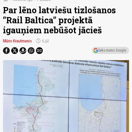
Par lēno latviešu tizlošanos
“Rail Baltica” projektā
igauņiem nebūšot jācieš
schedule
Māris Krautmanis
6.jūl
Seko mums Google