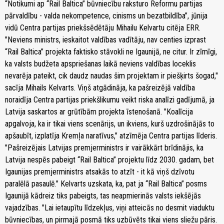
“Notikumi ap “Rail Baltica” būvniecību raksturo Reformu partijas
pārvaldību - valda nekompetence, cinisms un bezatbildība”, jūnija
vidū Centra partijas priekšsēdētāju Mihailu Kelvartu citēja ERR.
"Neviens ministrs, ieskaitot valdības vadītāju, nav centies izprast
“Rail Baltica” projekta faktisko stāvokli ne Igaunijā, ne citur. Ir zīmīgi,
ka valsts budžeta apspriešanas laikā neviens valdības loceklis
nevarēja pateikt, cik daudz naudas šim projektam ir piešķirts šogad,"
sacīja Mihails Kelvarts. Viņš atgādināja, ka pašreizējā valdība
noraidīja Centra partijas priekšlikumu veikt riska analīzi gadījumā, ja
Latvija saskartos ar grūtībām projekta īstenošanā. "Koalīcija
apgalvoja, ka ir tikai viens scenārijs, un ikviens, kurš uzdrošinājās to
apšaubīt, izplatīja Kremļa naratīvus," atzīmēja Centra partijas līderis.
"Pašreizējais Latvijas premjerministrs ir vairākkārt brīdinājis, ka
Latvija nespēs pabeigt “Rail Baltica” projektu līdz 2030. gadam, bet
Igaunijas premjerministrs atsakās to atzīt - it kā viņš dzīvotu
paralēlā pasaulē." Kelvarts uzskata, ka, pat ja “Rail Baltica” posms
Igaunijā kādreiz tiks pabeigts, tas neapmierinās valsts iekšējās
vajadzības. "Lai ietaupītu līdzekļus, viņi atteicās no desmit viaduktu
būvniecības, un pirmajā posmā tiks uzbūvēts tikai viens sliežu pāris.