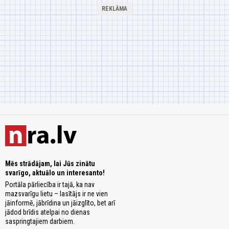
Mēs strādājam, lai Jūs zinātu
svarīgo, aktuālo un interesanto!
Portāla pārliecība ir tajā, ka nav
mazsvarīgu lietu – lasītājs ir ne vien
jāinformē, jābrīdina un jāizglīto, bet arī
jādod brīdis atelpai no dienas
saspringtajiem darbiem.