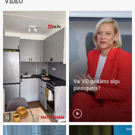
VIDEO
Vai VID gaidāms algu
pieaugums?
play_circle
volume_mute
SKATĪT VAIRĀK