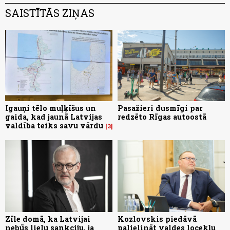
SAISTĪTĀS ZIŅAS
Igauņi tēlo muļķīšus un
Pasažieri dusmīgi par
gaida, kad jaunā Latvijas
redzēto Rīgas autoostā
valdība teiks savu vārdu
3
Zīle domā, ka Latvijai
Kozlovskis piedāvā
nebūs lielu sankciju, ja
palielināt valdes locekļu