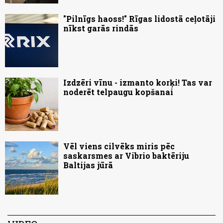
"Pilnīgs haoss!" Rīgas lidostā ceļotāji
nīkst garās rindās
Izdzēri vīnu - izmanto korķi! Tas var
noderēt telpaugu kopšanai
Vēl viens cilvēks miris pēc
saskarsmes ar Vibrio baktēriju
Baltijas jūrā