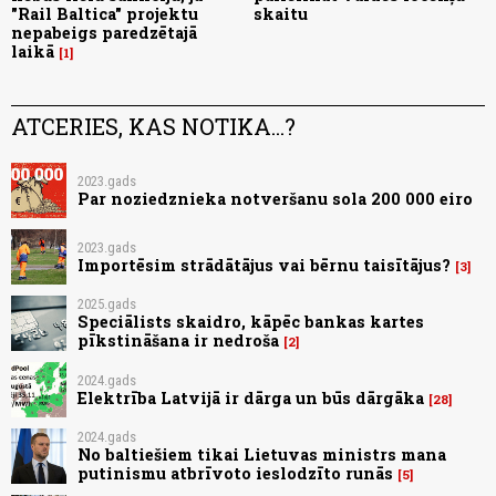
"Rail Baltica" projektu
skaitu
nepabeigs paredzētajā
laikā
1
ATCERIES, KAS NOTIKA...?
2023.gads
Par noziedznieka notveršanu sola 200 000 eiro
2023.gads
Importēsim strādātājus vai bērnu taisītājus?
3
2025.gads
Speciālists skaidro, kāpēc bankas kartes
pīkstināšana ir nedroša
2
2024.gads
Elektrība Latvijā ir dārga un būs dārgāka
28
2024.gads
No baltiešiem tikai Lietuvas ministrs mana
putinismu atbrīvoto ieslodzīto runās
5