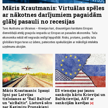
Māris Krautmanis: Virtuālas spēles
ar nākotnes darījumiem pagaidām
glābj pasauli no recesijas
Tuvo Austrumu un Ukrainas – Krievijas kari, drausmīgais karstums Eiropas
dienviddaļā atstāj graujošu iespaidu uz Eiropas un pasaules ekonomiku. Taču
ekonomika nebūt vēl negrasās ieslīgt lejupslīdē. Risks, protams, pastāv, taču
globālais tirgus turas uz ūdens, pateicoties spekulācijām ar mākslīgā intelekta
uzņēmumu akcijām.
Māris Krautmanis: Igauņi
ES vienojas par jaunu
īgni par Latvijas
sankciju kārtu Krievijai un
tizlošanos ar “Rail Baltica”
Baltkrievijai, ASV ar
un “airBaltic”. Lietuvā sēro
sankcijām kavējas
4
par Kazimiru Prunskieni