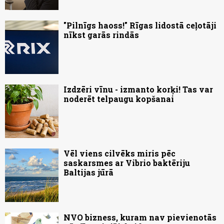
"Pilnīgs haoss!" Rīgas lidostā ceļotāji
nīkst garās rindās
Izdzēri vīnu - izmanto korķi! Tas var
noderēt telpaugu kopšanai
Vēl viens cilvēks miris pēc
saskarsmes ar Vibrio baktēriju
Baltijas jūrā
NVO bizness, kuram nav pievienotās