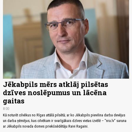
Jēkabpils mērs atklāj pilsētas
dzīves noslēpumus un lācēna
gaitas
8:00
Kā noturēt cilvēkus no Rīgas attālā pilsētā; ar ko Jēkabpils pievilina darba devējus
un darba ņēmējus; kas cilvēkam ir svarīgākais dzīves vietas izvēlē – "nra.lv" saruna
ar Jēkabpils novada domes priekšsēdētāju Raivi Ragaini.