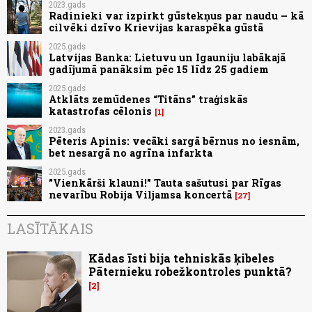
2023.gads
Radinieki var izpirkt gūstekņus par naudu – kā
cilvēki dzīvo Krievijas karaspēka gūstā
2025.gads
Latvijas Banka: Lietuvu un Igauniju labākajā
gadījumā panāksim pēc 15 līdz 25 gadiem
2025.gads
Atklāts zemūdenes “Titāns” traģiskās
katastrofas cēlonis
1
2023.gads
Pēteris Apinis: vecāki sargā bērnus no iesnām,
bet nesargā no agrīna infarkta
2025.gads
"Vienkārši klauni!" Tauta sašutusi par Rīgas
nevarību Robija Viljamsa koncertā
27
LASĪTĀKAIS
Kādas īsti bija tehniskās ķibeles
Pāternieku robežkontroles punktā?
2