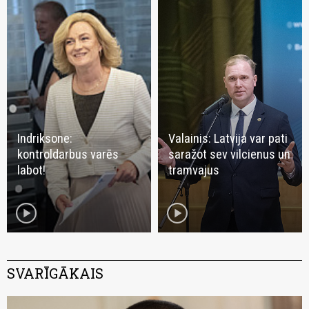
Indriksone:
Valainis: Latvija var pati
kontroldarbus varēs
saražot sev vilcienus un
labot!
tramvajus
play_circle
play_circle
SVARĪGĀKAIS