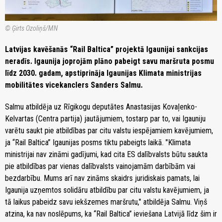
© Ģirts Ozoliņš/MN
Latvijas kavēšanās “Rail Baltica” projektā Igaunijai sankcijas
neradīs. Igaunija joprojām plāno pabeigt savu maršruta posmu
līdz 2030. gadam, apstiprināja Igaunijas Klimata ministrijas
mobilitātes vicekanclers Sanders Salmu.
Salmu atbildēja uz Rīgikogu deputātes Anastasijas Kovaļenko-
Kelvartas (Centra partija) jautājumiem, tostarp par to, vai Igauniju
varētu saukt pie atbildības par citu valstu iespējamiem kavējumiem,
ja “Rail Baltica” Igaunijas posms tiktu pabeigts laikā. "Klimata
ministrijai nav zināmi gadījumi, kad cita ES dalībvalsts būtu saukta
pie atbildības par vienas dalībvalsts vainojamām darbībām vai
bezdarbību. Mums arī nav zināms skaidrs juridiskais pamats, lai
Igaunija uzņemtos solidāru atbildību par citu valstu kavējumiem, ja
tā laikus pabeidz savu iekšzemes maršrutu," atbildēja Salmu. Viņš
atzina, ka nav noslēpums, ka “Rail Baltica” ieviešana Latvijā līdz šim ir