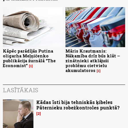
Kāpēc parādījās Putina
Māris Krautmanis:
oligarha Meļņičenko
Nākamība drīz būs klāt –
publikācija žurnālā “The
zinātnieki atklājuši
Economist”
problēmu cietvielu
1
akumulatoros
1
LASĪTĀKAIS
Kādas īsti bija tehniskās ķibeles
Pāternieku robežkontroles punktā?
2