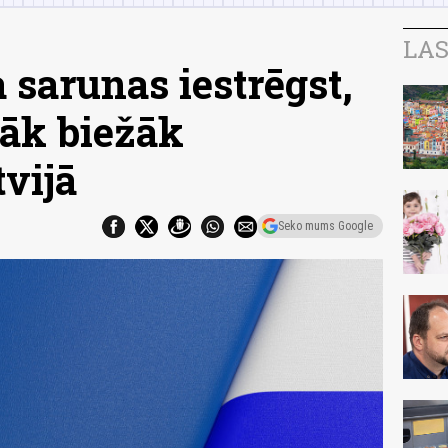
LAS
 sarunas iestrēgst,
sāk biežāk
vijā
Seko mums Google