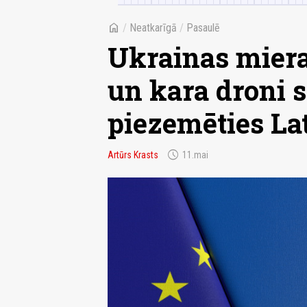
home
/
Neatkarīgā
/
Pasaulē
Ukrainas miera
un kara droni 
piezemēties Lat
schedule
Artūrs Krasts
11.mai