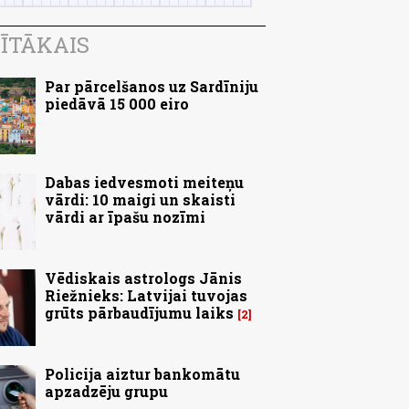
ĪTĀKAIS
Par pārcelšanos uz Sardīniju
piedāvā 15 000 eiro
Dabas iedvesmoti meiteņu
vārdi: 10 maigi un skaisti
vārdi ar īpašu nozīmi
Vēdiskais astrologs Jānis
Riežnieks: Latvijai tuvojas
grūts pārbaudījumu laiks
2
Policija aiztur bankomātu
apzadzēju grupu