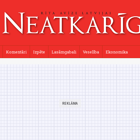
Komentāri
Izpēte
Lasāmgabali
Veselība
Ekonomika