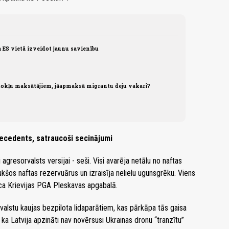
ja ES vietā izveidot jaunu savienību
okļu maksātājiem, jāapmaksā migrantu deju vakari?
recedents, satraucoši secinājumi
ši agresorvalsts versijai - seši. Visi avarēja netālu no naftas
šos naftas rezervuārus un izraisīja nelielu ugunsgrēku. Viens
ieca Krievijas PGA Pleskavas apgabalā.
alstu kaujas bezpilota lidaparātiem, kas pārkāpa tās gaisa
ka Latvija apzināti nav novērsusi Ukrainas dronu “tranzītu”