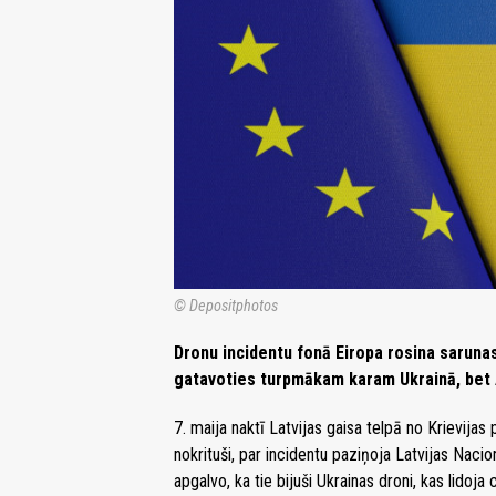
© Depositphotos
Dronu incidentu fonā Eiropa rosina saruna
gatavoties turpmākam karam Ukrainā, bet 
7. maija naktī Latvijas gaisa telpā no Krievijas 
nokrituši, par incidentu paziņoja Latvijas Nacio
apgalvo, ka tie bijuši Ukrainas droni, kas lidoj