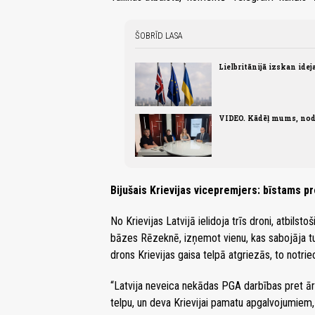
ŠOBRĪD LASA
Lielbritānijā izskan ide
VIDEO. Kādēļ mums, nod
Bijušais Krievijas vicepremjers: bīstams p
No Krievijas Latvijā ielidoja trīs droni, atbilsto
bāzes Rēzeknē, izņemot vienu, kas sabojāja tuk
drons Krievijas gaisa telpā atgriezās, to notr
“Latvija neveica nekādas PGA darbības pret ārv
telpu, un deva Krievijai pamatu apgalvojumiem, 