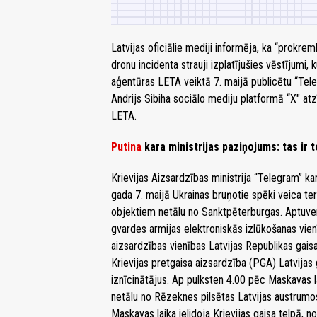
Latvijas oficiālie mediji informēja, ka “prokre
dronu incidenta strauji izplatījušies vēstījumi, 
aģentūras LETA veiktā 7. maijā publicētu “Teleg
Andrijs Sibiha sociālo mediju platformā “X" atzī
LETA.
Putina
kara ministrijas paziņojums: tas ir 
Krievijas Aizsardzības ministrija “Telegram” 
gada 7. maijā Ukrainas bruņotie spēki veica te
objektiem netālu no Sanktpēterburgas. Aptuven
gvardes armijas elektroniskās izlūkošanas vie
aizsardzības vienības Latvijas Republikas gaisa
Krievijas pretgaisa aizsardzība (PGA) Latvijas 
iznīcinātājus. Ap pulksten 4.00 pēc Maskavas la
netālu no Rēzeknes pilsētas Latvijas austrumos
Maskavas laika ielidoja Krievijas gaisa telpā, 