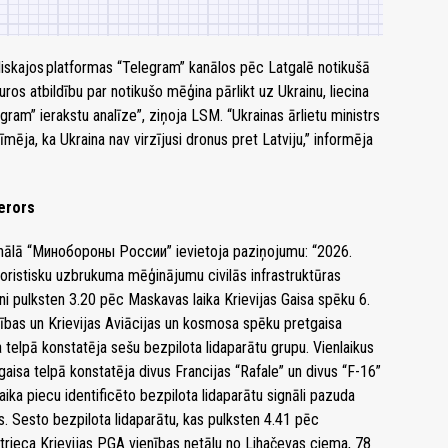
mliskajos platformas “Telegram” kanālos pēc Latgalē notikušā
kuros atbildību par notikušo mēģina pārlikt uz Ukrainu, liecina
ram” ierakstu analīze”, ziņoja LSM. “Ukrainas ārlietu ministrs
mēja, ka Ukraina nav virzījusi dronus pret Latviju,” informēja
terors
kanālā “Минобороны России” ievietoja paziņojumu: “2026.
roristisku uzbrukuma mēģinājumu civilās infrastruktūras
i pulksten 3.20 pēc Maskavas laika Krievijas Gaisa spēku 6.
nības un Krievijas Aviācijas un kosmosa spēku pretgaisa
 telpā konstatēja sešu bezpilota lidaparātu grupu. Vienlaikus
gaisa telpā konstatēja divus Francijas “Rafale” un divus “F-16”
ika piecu identificēto bezpilota lidaparātu signāli pazuda
. Sesto bezpilota lidaparātu, kas pulksten 4.41 pēc
notrieca Krievijas PGA vienības netālu no Lihačevas ciema, 78