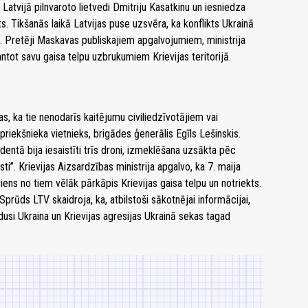
s Latvijā pilnvaroto lietvedi Dmitriju Kasatkinu un iesniedza
s. Tikšanās laikā Latvijas puse uzsvēra, ka konflikts Ukrainā
. Pretēji Maskavas publiskajiem apgalvojumiem, ministrija
ntot savu gaisa telpu uzbrukumiem Krievijas teritorijā.
bas, ka tie nenodarīs kaitējumu civiliedzīvotājiem vai
priekšnieka vietnieks, brigādes ģenerālis Egīls Lešinskis.
identā bija iesaistīti trīs droni, izmeklēšana uzsākta pēc
i”. Krievijas Aizsardzības ministrija apgalvo, ka 7. maija
viens no tiem vēlāk pārkāpis Krievijas gaisa telpu un notriekts.
Sprūds LTV skaidroja, ka, atbilstoši sākotnējai informācijai,
dusi Ukraina un Krievijas agresijas Ukrainā sekas tagad