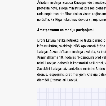
Ārlietu ministrija izsauca Krievijas vēstniecība
protesta notu, ziņoja ministrijas preses dienest
rada nopietnus drošības riskus visam reģionam
norādīja, ka Rīga nekad nav devusi atļauju izma
Amatpersonu un mediju paziņojumi
Droni Latvijā netika notriekti, jo trūka pārliecī
infrastruktūrai, skaidroja NBS Apvienotā štāba 
Latvijas Aizsardzības ministrija uzskata, ka inc
Krimināllikuma 10. nodaļas “Noziegumi pret valst
naktī Latvijas debesīs ir konstatēti seši droni, 
Savukārt Latvijas aizsardzības ministrs Andris 
dronus, iespējams, pret mērķiem Krievijā palai
diemžēl jūtamas arī Latvijā.