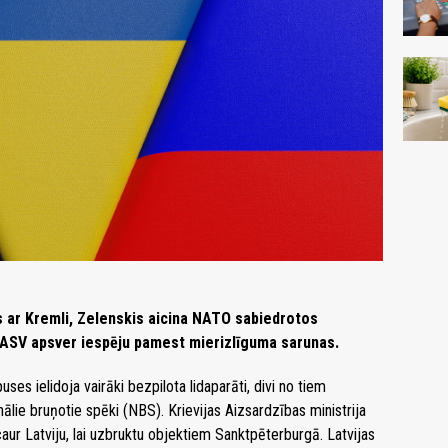
s ar Kremli, Zelenskis aicina NATO sabiedrotos
ASV apsver iespēju pamest mierizlīguma sarunas.
puses ielidoja vairāki bezpilota lidaparāti, divi no tiem
nālie bruņotie spēki (NBS). Krievijas Aizsardzības ministrija
a caur Latviju, lai uzbruktu objektiem Sanktpēterburgā. Latvijas