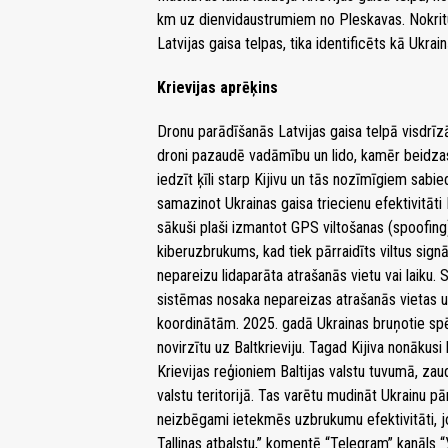
km uz dienvidaustrumiem no Pleskavas. Nokrit
Latvijas gaisa telpas, tika identificēts kā Ukr
Krievijas aprēķins
Dronu parādīšanās Latvijas gaisa telpā visdrīzā
droni pazaudē vadāmību un lido, kamēr beidzas 
iedzīt ķīli starp Kijivu un tās nozīmīgiem sabie
samazinot Ukrainas gaisa triecienu efektivitāti
sākuši plaši izmantot GPS viltošanas (spoofing) 
kiberuzbrukums, kad tiek pārraidīts viltus sign
nepareizu lidaparāta atrašanās vietu vai laiku. 
sistēmas nosaka nepareizas atrašanās vietas un
koordinātām. 2025. gadā Ukrainas bruņotie spēk
novirzītu uz Baltkrieviju. Tagad Kijiva nonākusi
Krievijas reģioniem Baltijas valstu tuvumā, za
valstu teritorijā. Tas varētu mudināt Ukrainu p
neizbēgami ietekmēs uzbrukumu efektivitāti, jo 
Tallinas atbalstu,” komentē “Telegram” kanāls