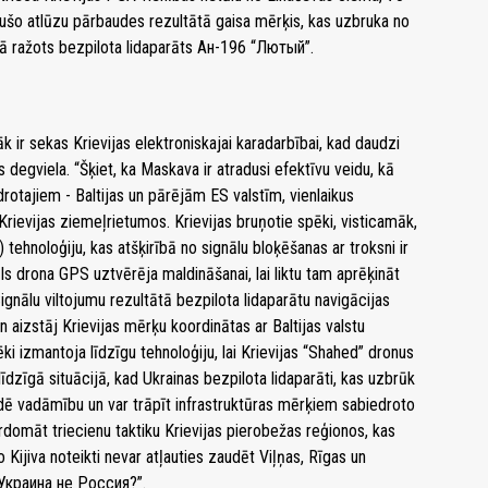
ušo atlūzu pārbaudes rezultātā gaisa mērķis, kas uzbruka no
ainā ražots bezpilota lidaparāts Ан-196 “Лютый”.
k ir sekas Krievijas elektroniskajai karadarbībai, kad daudzi
degviela. “Šķiet, ka Maskava ir atradusi efektīvu veidu, kā
drotajiem - Baltijas un pārējām ES valstīm, vienlaikus
 Krievijas ziemeļrietumos. Krievijas bruņotie spēki, visticamāk,
tehnoloģiju, kas atšķirībā no signālu bloķēšanas ar troksni ir
āls drona GPS uztvērēja maldināšanai, lai liktu tam aprēķināt
Signālu viltojumu rezultātā bezpilota lidaparātu navigācijas
 aizstāj Krievijas mērķu koordinātas ar Baltijas valstu
i izmantoja līdzīgu tehnoloģiju, lai Krievijas “Shahed” dronus
 līdzīgā situācijā, kad Ukrainas bezpilota lidaparāti, kas uzbrūk
udē vadāmību un var trāpīt infrastruktūras mērķiem sabiedroto
ārdomāt triecienu taktiku Krievijas pierobežas reģionos, kas
Kijiva noteikti nevar atļauties zaudēt Viļņas, Rīgas un
 “Украина не Россия?”.