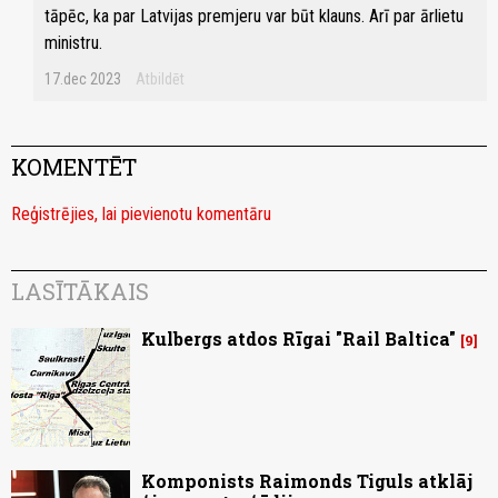
tāpēc, ka par Latvijas premjeru var būt klauns. Arī par ārlietu
ministru.
17.dec 2023
Atbildēt
KOMENTĒT
Reģistrējies, lai pievienotu komentāru
LASĪTĀKAIS
Kulbergs atdos Rīgai "Rail Baltica"
9
Komponists Raimonds Tiguls atklāj