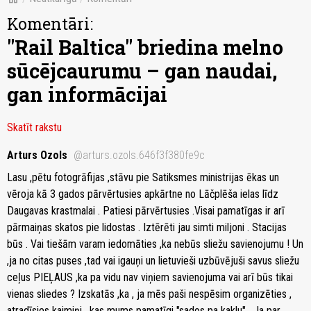
Komentāri:
"Rail Baltica" briedina melno
sūcējcaurumu – gan naudai,
gan informācijai
Skatīt rakstu
Arturs Ozols
@arturs.ozols.646f3f380fe9c
Lasu ,pētu fotogrāfijas ,stāvu pie Satiksmes ministrijas ēkas un
vēroja kā 3 gados pārvērtusies apkārtne no Lāčplēša ielas līdz
Daugavas krastmalai . Patiesi pārvērtusies .Visai pamatīgas ir arī
pārmaiņas skatos pie lidostas . Iztērēti jau simti miljoni . Stacijas
būs . Vai tiešām varam iedomāties ,ka nebūs sliežu savienojumu ! Un
,ja no citas puses ,tad vai igauņi un lietuvieši uzbūvējuši savus sliežu
ceļus PIEĻAUS ,ka pa vidu nav viņiem savienojuma vai arī būs tikai
vienas sliedes ? Izskatās ,ka , ja mēs paši nespēsim organizēties ,
atradīsies kaimiņi , kas mums pamatīgi "sados pa kaklu" . Ja par