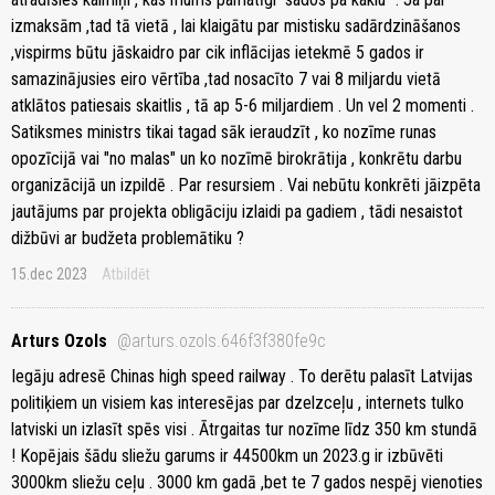
izmaksām ,tad tā vietā , lai klaigātu par mistisku sadārdzināšanos
,vispirms būtu jāskaidro par cik inflācijas ietekmē 5 gados ir
samazinājusies eiro vērtība ,tad nosacīto 7 vai 8 miljardu vietā
atklātos patiesais skaitlis , tā ap 5-6 miljardiem . Un vel 2 momenti .
Satiksmes ministrs tikai tagad sāk ieraudzīt , ko nozīme runas
opozīcijā vai "no malas" un ko nozīmē birokrātija , konkrētu darbu
organizācijā un izpildē . Par resursiem . Vai nebūtu konkrēti jāizpēta
jautājums par projekta obligāciju izlaidi pa gadiem , tādi nesaistot
dižbūvi ar budžeta problemātiku ?
15.dec 2023
Atbildēt
Arturs Ozols
@arturs.ozols.646f3f380fe9c
Iegāju adresē Chinas high speed railway . To derētu palasīt Latvijas
politiķiem un visiem kas interesējas par dzelzceļu , internets tulko
latviski un izlasīt spēs visi . Ātrgaitas tur nozīme līdz 350 km stundā
! Kopējais šādu sliežu garums ir 44500km un 2023.g ir izbūvēti
3000km sliežu ceļu . 3000 km gadā ,bet te 7 gados nespēj vienoties