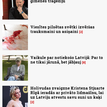
ģimenes traģēdiju
Viesītes pilsētas svētki izvēršas
trauksmaini un asiņaini
2
Vaikule par notiekošo Latvijā: Par to
ne tikai jārunā, bet jābļauj
8
Holivudas zvaigzne Kristena Stjuarte
Rīgā ieradās ar privāto lidmašīnu, lai
uz Latviju atvestu savu suni un kaķi
2