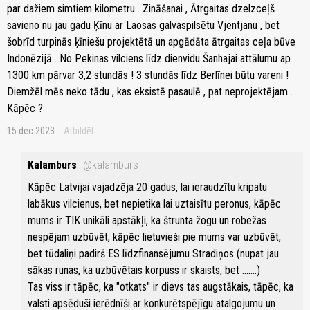
par dažiem simtiem kilometru . Zināšanai , Ātrgaitas dzelzceļš
savieno nu jau gadu Ķīnu ar Laosas galvaspilsētu Vjentjanu , bet
šobrīd turpinās ķīniešu projektētā un apgādāta ātrgaitas ceļa būve
Indonēzijā . No Pekinas vilciens līdz dienvidu Šanhajai attālumu ap
1300 km pārvar 3,2 stundās ! 3 stundās līdz Berlīnei būtu vareni !
Diemžēl mēs neko tādu , kas eksistē pasaulē , pat neprojektējam .
Kāpēc ?
15.dec 2023
Atbildēt
Kalamburs
@kalamburs
Kāpēc Latvijai vajadzēja 20 gadus, lai ieraudzītu kripatu
labākus vilcienus, bet nepietika lai uztaisītu peronus, kāpēc
mums ir TIK unikāli apstākļi, ka štrunta žogu un robežas
nespējam uzbūvēt, kāpēc lietuvieši pie mums var uzbūvēt,
bet tūdaliņi padirš ES līdzfinansējumu Stradiņos (nupat jau
sākas runas, ka uzbūvētais korpuss ir skaists, bet .......)
Tas viss ir tāpēc, ka "otkats" ir dievs tas augstākais, tāpēc, ka
valsti apsēduši ierēdnīši ar konkurētspējīgu atalgojumu un