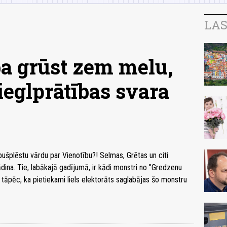
LAS
ba grūst zem melu,
ieglprātības svara
r pušplēstu vārdu par Vienotību?! Selmas, Grētas un citi
ina. Tie, labākajā gadījumā, ir kādi monstri no "Gredzenu
i tāpēc, ka pietiekami liels elektorāts saglabājas šo monstru