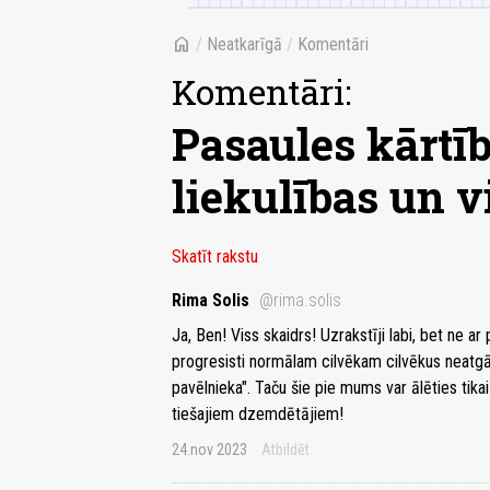
home
/
Neatkarīgā
/
Komentāri
Komentāri:
Pasaules kārtī
liekulības un v
Skatīt rakstu
Rima Solis
@rima.solis
Ja, Ben! Viss skaidrs! Uzrakstīji labi, bet ne a
progresisti normālam cilvēkam cilvēkus neatgād
pavēlnieka". Taču šie pie mums var ālēties tika
tiešajiem dzemdētājiem!
24.nov 2023
Atbildēt