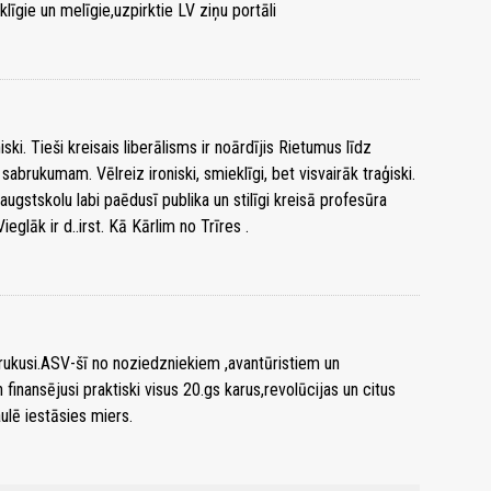
līgie un melīgie,uzpirktie LV ziņu portāli
ki. Tieši kreisais liberālisms ir noārdījis Rietumus līdz
brukumam. Vēlreiz ironiski, smieklīgi, bet visvairāk traģiski.
o augstskolu labi paēdusī publika un stilīgi kreisā profesūra
Vieglāk ir d..irst. Kā Kārlim no Trīres .
brukusi.ASV-šī no noziedzniekiem ,avantūristiem un
 finansējusi praktiski visus 20.gs karus,revolūcijas un citus
aulē iestāsies miers.