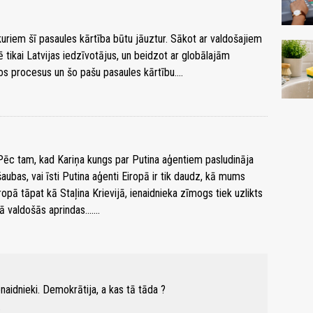
 kuriem šī pasaules kārtība būtu jāuztur. Sākot ar valdošajiem
mē tikai Latvijas iedzīvotājus, un beidzot ar globālajām
los procesus un šo pašu pasaules kārtību....
Pēc tam, kad Kariņa kungs par Putina aģentiem pasludināja
aubas, vai īsti Putina aģenti Eiropā ir tik daudz, kā mums
ropā tāpat kā Staļina Krievijā, ienaidnieka zīmogs tiek uzlikts
valdošās aprindas.......
enaidnieki. Demokrātija, a kas tā tāda ?
.