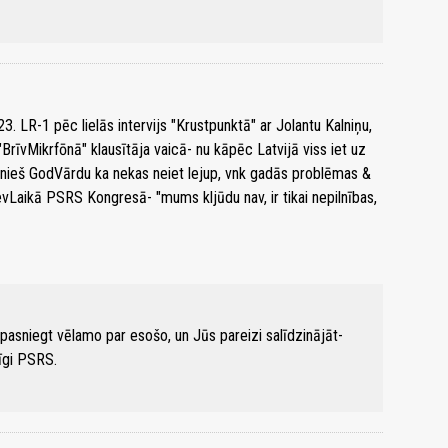
23. LR-1 pēc lielās intervijs "Krustpunktā" ar Jolantu Kalniņu,
"BrīvMikrfōnā" klausītāja vaicā- nu kāpēc Latvijā viss iet uz
nieš GodVārdu ka nekas neiet lejup, vnk gadās problēmas &
evLaikā PSRS Kongresā- "mums kljūdu nav, ir tikai nepilnības,
- pasniegt vēlamo par esošo, un Jūs pareizi salīdzinājāt-
īgi PSRS.