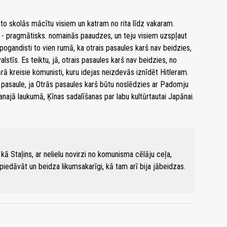
to skolās mācītu visiem un katram no rita līdz vakaram.
m - pragmātisks. nomainās paaudzes, un teju visiem uzspļaut
pogandisti to vien rumā, ka otrais pasaules karš nav beidzies,
alstīs. Es teiktu, jā, otrais pasaules karš nav beidzies, no
ārā kreisie komunisti, kuru idejas neizdevās iznīdēt Hitleram.
pasaule, ja Otrās pasaules karš būtu noslēdzies ar Padomju
anajā laukumā, Ķīnas sadalīšanas par labu kultūrtautai Japānai.
s kā Staļins, ar nelielu novirzi no komunisma cēlāju ceļa,
 piedāvāt un beidza likumsakarīgi, kā tam arī bija jābeidzas.