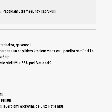
ja. Pagaidām , diemžēl, nav sabrukusi.
vardsakot, galvenos!
erbties un ar plikiem kraniem viens otru pamiļot samīļot! Lai
rātija!
tie sūdlaiži ir 55% par! Vat a fak?
ns.
 Kristus.
tas ievērojami apgrūtina ceļu uz Patiesību.