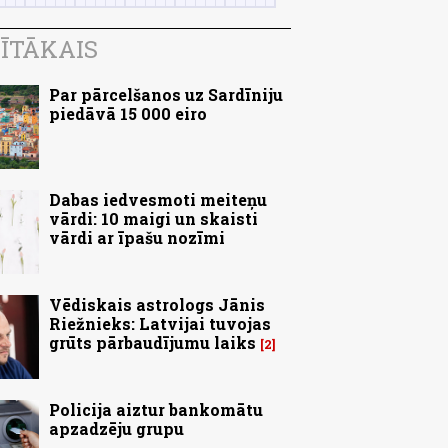
ĪTĀKAIS
Par pārcelšanos uz Sardīniju
piedāvā 15 000 eiro
Dabas iedvesmoti meiteņu
vārdi: 10 maigi un skaisti
vārdi ar īpašu nozīmi
Vēdiskais astrologs Jānis
Riežnieks: Latvijai tuvojas
grūts pārbaudījumu laiks
2
Policija aiztur bankomātu
apzadzēju grupu