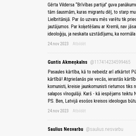
Gērta Vildersa “Brīvības partija” guva panākumu
tām šausmām, kuras migrantu dēļ, to starp musu
Lielbritānijā. Par šo uzvaru mēs varētu tik prie
jautājumos. Par koķetēšanu ar Kremli, nav jāsat
ideoloģiju, ja neskaita uzstādījumu, ka normāla 
24.nov 2023
Atbildēt
Guntis Akmeņkalns
@117414234599465
Pasaules kārtība, kā to nebeidz arī atkārtot Pūķ
kārtībā! Atgriešanās pie vecās, ierastās kārtīb
komunisti, kreisie jaunkomunisti rietumos tiks 
salapos vīnogulāji. Karš - kā iespējams teiktu 
P.S. Ben, Latvijā esošos kreisos ideologus būt
24.nov 2023
Atbildēt
Saulius Nesvarbu
@saulius.nesvarbu