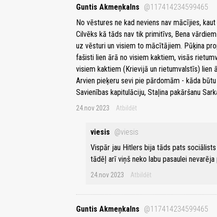
Guntis Akmeņkalns
@117414234599465
No vēstures ne kad neviens nav mācījies, kaut 
Cilvēks kā tāds nav tik primitīvs, Bena vārdie
uz vēsturi un visiem to mācītājiem. Pūķina pro
fašisti lien ārā no visiem kaktiem, visās rietumv
visiem kaktiem (Krievijā un rietumvalstīs) lien 
Arvien pieķeru sevi pie pārdomām - kāda būtu 
Savienības kapitulāciju, Staļina pakāršanu Sark
24.nov 2023
Atbildēt
viesis
@viesis
Vispār jau Hitlers bija tāds pats sociālist
tādēļ arī viņš neko labu pasaulei nevarēja
24.nov 2023
Atbildēt
Guntis Akmeņkalns
@117414234599465