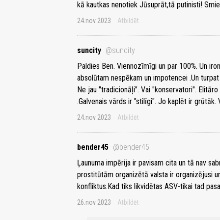
kā kautkas nenotiek Jūsuprāt,tā putinisti! Smiek
24.nov 2023
Atbildēt
suncity
@suncity
Paldies Ben. Viennozīmīgi un par 100%. Un ironis
absolūtam nespēkam un impotencei .Un turpat sa
Ne jau "tradicionāļi". Vai "konservatori". Elitār
.Galvenais vārds ir "stilīgi". Jo kaplēt ir grūtāk. 
24.nov 2023
Atbildēt
bender45
@bender45
Ļaunuma impērija ir pavisam cita un tā nav sa
prostitūtām organizētā valsta ir organizējusi un
konfliktus.Kad tiks likvidētas ASV-tikai tad pas
26.nov 2023
Atbildēt