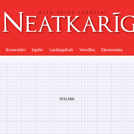
Komentāri
Izpēte
Lasāmgabali
Veselība
Ekonomika