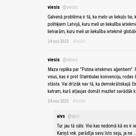
viesis
@viesis
Galvenā problēma ir tā, ka melo un liekuļo tie,
politiķiem Latvijā, kuru meli un liekulība ietek
lielvarām, kuru meli un liekulība ietekmē globā
24.nov 2023
Atbildēt
viesis
@viesis
Maza replika par "Putina ietekmes aģentiem". 
visus, kas ir pret Stambulas konvenciju, rodas š
stāsta. Vai drīzāk nav tā, ka demokrātiskajā Ei
katram, kurš atļaujas domāt mazliet savādāk kā 
24.nov 2023
Atbildēt
aivs
@aivs
Tur jau tā sāls. Visi kas nedomā kā es ir i
Kariņš vnk. parādīja savu īsto seju, ja ne ..