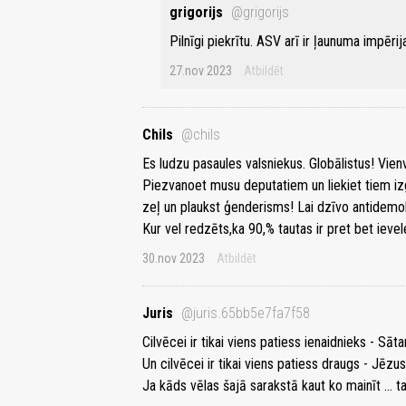
grigorijs
@grigorijs
Pilnīgi piekrītu. ASV arī ir ļaunuma impēri
27.nov 2023
Atbildēt
Chils
@chils
Es ludzu pasaules valsniekus. Globālistus! Vien
Piezvanoet musu deputatiem un liekiet tiem izg
zeļ un plaukst ģenderisms! Lai dzīvo antidemok
Kur vel redzēts,ka 90,% tautas ir pret bet ievele
30.nov 2023
Atbildēt
Juris
@juris.65bb5e7fa7f58
Cilvēcei ir tikai viens patiess ienaidnieks - Sāta
Un cilvēcei ir tikai viens patiess draugs - Jēzus
Ja kāds vēlas šajā sarakstā kaut ko mainīt ... 