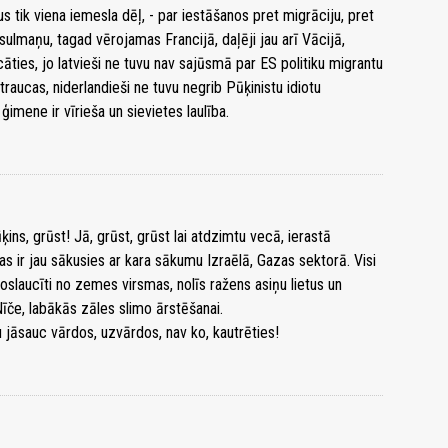
s tik viena iemesla dēļ, - par iestāšanos pret migrāciju, pret
lmaņu, tagad vērojamas Francijā, daļēji jau arī Vācijā,
cāties, jo latvieši ne tuvu nav sajūsmā par ES politiku migrantu
raucas, niderlandieši ne tuvu negrib Pūķinistu idiotu
ģimene ir vīrieša un sievietes laulība.
ins, grūst! Jā, grūst, grūst lai atdzimtu vecā, ierastā
as ir jau sākusies ar kara sākumu Izraēlā, Gazas sektorā. Visi
noslaucīti no zemes virsmas, nolīs ražens asiņu lietus un
Nīče, labākās zāles slimo ārstēšanai.
u jāsauc vārdos, uzvārdos, nav ko, kautrēties!