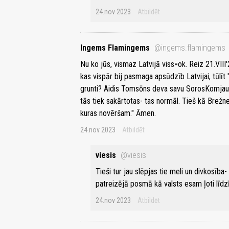
24.nov 2023
Atbildēt
Ingems Flamingems
@ingems.flamingems
Nu ko jūs, vismaz Latvijā viss=ok. Reiz 21.VIII'
kas vispār bij pasmaga apsūdzīb Latvijai, tūlīt 
grunti? Aidis Tomsōns deva savu SorosKomjau
tās tiek sakārtotas- tas normāl. Tieš kā Brežn
kuras novēršam." Āmen.
24.nov 2023
Atbildēt
viesis
@viesis
Tieši tur jau slēpjas tie meli un divkosība
patreizējā posmā kā valsts esam ļoti līdz
24.nov 2023
Atbildēt