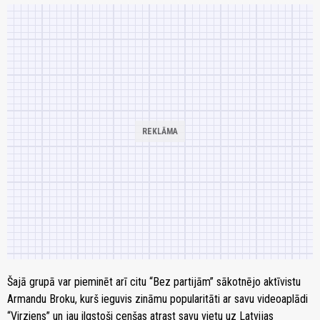
Šajā grupā var pieminēt arī citu “Bez partijām” sākotnējo aktīvistu
Armandu Broku, kurš ieguvis zināmu popularitāti ar savu videoaplādi
“Virziens” un jau ilgstoši cenšas atrast savu vietu uz Latvijas