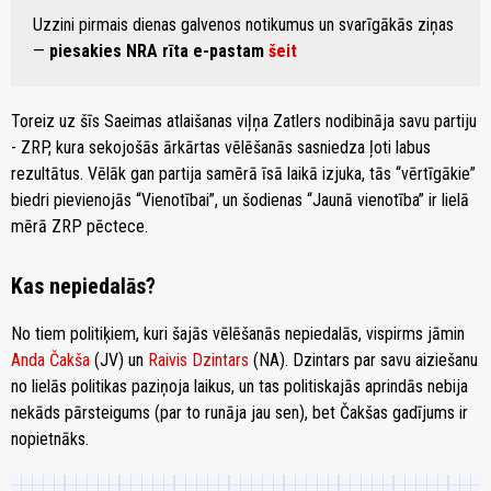
Uzzini pirmais dienas galvenos notikumus un svarīgākās ziņas
—
piesakies NRA rīta e-pastam
šeit
Toreiz uz šīs Saeimas atlaišanas viļņa Zatlers nodibināja savu partiju
- ZRP, kura sekojošās ārkārtas vēlēšanās sasniedza ļoti labus
rezultātus. Vēlāk gan partija samērā īsā laikā izjuka, tās “vērtīgākie”
biedri pievienojās “Vienotībai”, un šodienas “Jaunā vienotība” ir lielā
mērā ZRP pēctece.
Kas nepiedalās?
No tiem politiķiem, kuri šajās vēlēšanās nepiedalās, vispirms jāmin
Anda Čakša
(JV) un
Raivis Dzintars
(NA). Dzintars par savu aiziešanu
no lielās politikas paziņoja laikus, un tas politiskajās aprindās nebija
nekāds pārsteigums (par to runāja jau sen), bet Čakšas gadījums ir
nopietnāks.