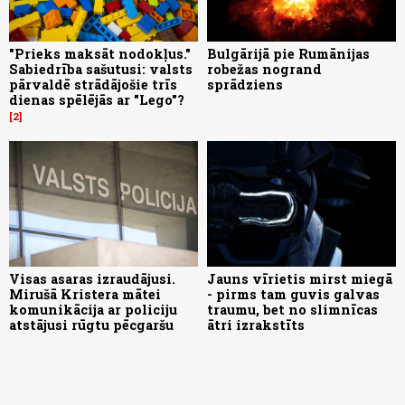
"Prieks maksāt nodokļus."
Bulgārijā pie Rumānijas
Sabiedrība sašutusi: valsts
robežas nogrand
pārvaldē strādājošie trīs
sprādziens
dienas spēlējās ar "Lego"?
2
Visas asaras izraudājusi.
Jauns vīrietis mirst miegā
Mirušā Kristera mātei
- pirms tam guvis galvas
komunikācija ar policiju
traumu, bet no slimnīcas
atstājusi rūgtu pēcgaršu
ātri izrakstīts