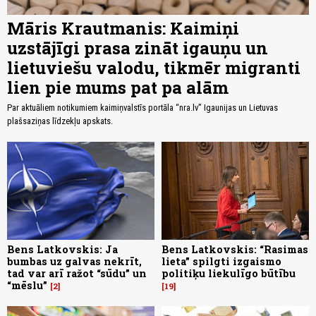
Māris Krautmanis: Kaimiņi
uzstājīgi prasa zināt igauņu un
lietuviešu valodu, tikmēr migranti
lien pie mums pat pa alām
Par aktuāliem notikumiem kaimiņvalstīs portāla “nra.lv” Igaunijas un Lietuvas
plašsaziņas līdzekļu apskats.
Bens Latkovskis: Ja
Bens Latkovskis: “Rasimas
bumbas uz galvas nekrīt,
lieta” spilgti izgaismo
tad var arī ražot “sūdu” un
politiķu liekulīgo būtību
“mēslu”
2
19