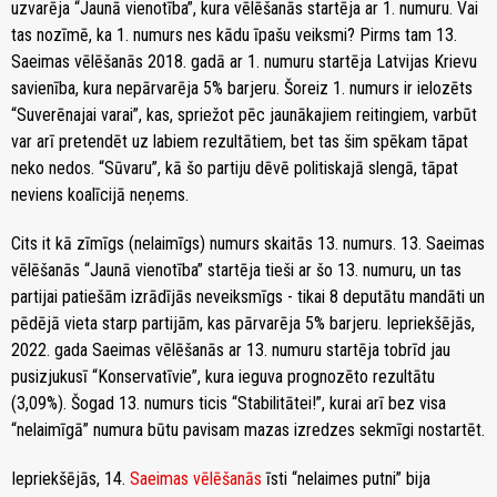
uzvarēja “Jaunā vienotība”, kura vēlēšanās startēja ar 1. numuru. Vai
tas nozīmē, ka 1. numurs nes kādu īpašu veiksmi? Pirms tam 13.
Saeimas vēlēšanās 2018. gadā ar 1. numuru startēja Latvijas Krievu
savienība, kura nepārvarēja 5% barjeru. Šoreiz 1. numurs ir ielozēts
“Suverēnajai varai”, kas, spriežot pēc jaunākajiem reitingiem, varbūt
var arī pretendēt uz labiem rezultātiem, bet tas šim spēkam tāpat
neko nedos. “Sūvaru”, kā šo partiju dēvē politiskajā slengā, tāpat
neviens koalīcijā neņems.
Cits it kā zīmīgs (nelaimīgs) numurs skaitās 13. numurs. 13. Saeimas
vēlēšanās “Jaunā vienotība” startēja tieši ar šo 13. numuru, un tas
partijai patiešām izrādījās neveiksmīgs - tikai 8 deputātu mandāti un
pēdējā vieta starp partijām, kas pārvarēja 5% barjeru. Iepriekšējās,
2022. gada Saeimas vēlēšanās ar 13. numuru startēja tobrīd jau
pusizjukusī “Konservatīvie”, kura ieguva prognozēto rezultātu
(3,09%). Šogad 13. numurs ticis “Stabilitātei!”, kurai arī bez visa
“nelaimīgā” numura būtu pavisam mazas izredzes sekmīgi nostartēt.
Iepriekšējās, 14.
Saeimas vēlēšanās
īsti “nelaimes putni” bija