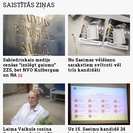
SAISTĪTĀS ZIŅAS
Sabiedriskais medijs
No Saeimas vēlēšanu
cenšas “izslēgt gaismu”
sarakstiem svītroti vēl
ZZS, bet NVO Kulbergam
trīs kandidāti
un NA
1
Laima Vaikule rosina
Uz 15. Saeimu kandidē 24