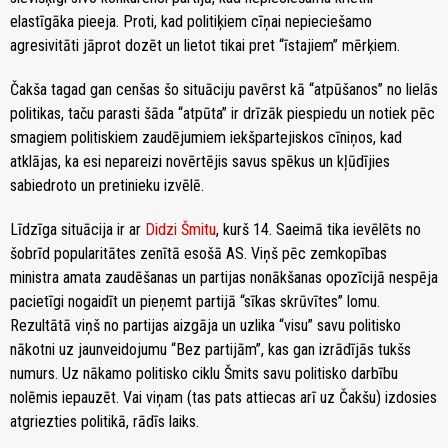
elastīgāka pieeja. Proti, kad politiķiem cīņai nepieciešamo
agresivitāti jāprot dozēt un lietot tikai pret “īstajiem” mērķiem.
Čakša tagad gan cenšas šo situāciju pavērst kā “atpūšanos” no lielās
politikas, taču parasti šāda “atpūta” ir drīzāk piespiedu un notiek pēc
smagiem politiskiem zaudējumiem iekšpartejiskos cīniņos, kad
atklājas, ka esi nepareizi novērtējis savus spēkus un kļūdījies
sabiedroto un pretinieku izvēlē.
Līdzīga situācija ir ar
Didzi Šmitu
, kurš 14. Saeimā tika ievēlēts no
šobrīd popularitātes zenītā esošā AS. Viņš pēc zemkopības
ministra amata zaudēšanas un partijas nonākšanas opozīcijā nespēja
pacietīgi nogaidīt un pieņemt partijā “sīkas skrūvītes” lomu.
Rezultātā viņš no partijas aizgāja un uzlika “visu” savu politisko
nākotni uz jaunveidojumu “Bez partijām”, kas gan izrādījās tukšs
numurs. Uz nākamo politisko ciklu Šmits savu politisko darbību
nolēmis iepauzēt. Vai viņam (tas pats attiecas arī uz Čakšu) izdosies
atgriezties politikā, rādīs laiks.