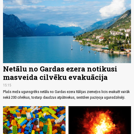
Netālu no Gardas ezera notikusi
masveida cilvēku evakuācija
15:15
Plašs meža ugunsgrēks netālu no Gardas ezera Itālijas ziemeļos licis evakuēt vairāk
nekā 200 cilvēkus, tostarp daudzus atpūtniekus, sestdien paziņoja ugunsdzēsēji.