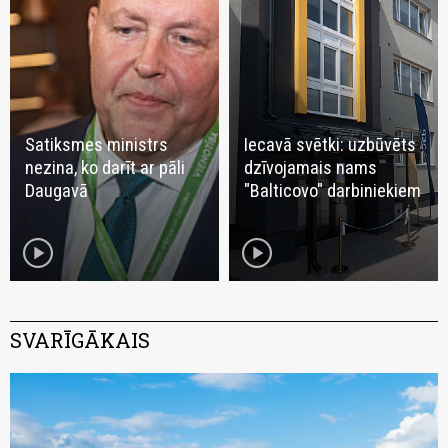
Satiksmes ministrs
Iecavā svētki: uzbūvēts
nezina, ko darīt ar pāli
dzīvojamais nams
Daugavā
"Balticovo" darbiniekiem
play_circle
play_circle
SVARĪGĀKAIS