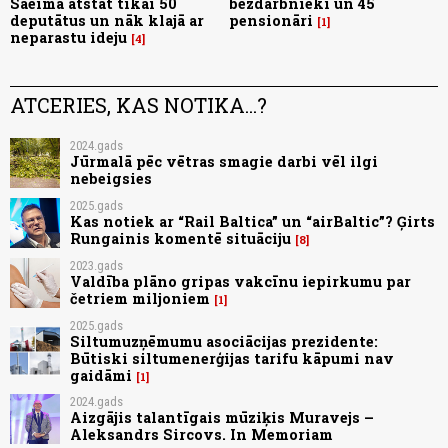
Saeimā atstāt tikai 50
bezdarbnieki un 45
deputātus un nāk klajā ar
pensionāri
1
neparastu ideju
4
ATCERIES, KAS NOTIKA...?
2024.gads
Jūrmalā pēc vētras smagie darbi vēl ilgi
nebeigsies
2025.gads
Kas notiek ar “Rail Baltica” un “airBaltic”? Ģirts
Rungainis komentē situāciju
8
2023.gads
Valdība plāno gripas vakcīnu iepirkumu par
četriem miljoniem
1
2025.gads
Siltumuzņēmumu asociācijas prezidente:
Būtiski siltumenerģijas tarifu kāpumi nav
gaidāmi
1
2024.gads
Aizgājis talantīgais mūziķis Muravejs –
Aleksandrs Sircovs. In Memoriam