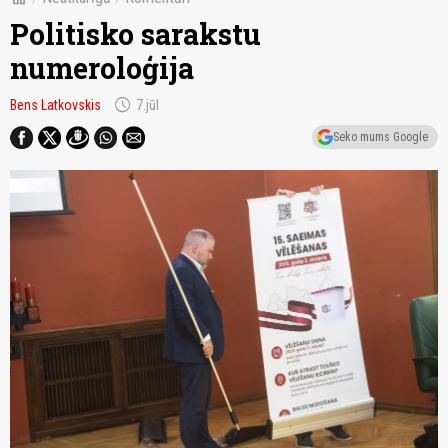
Politisko sarakstu
numeroloģija
schedule
Bens Latkovskis
7.jūl
Seko mums Google