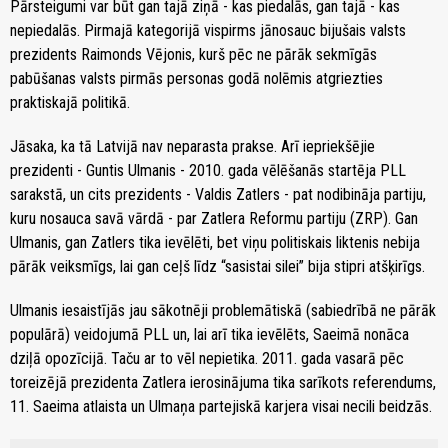
Pārsteigumi var būt gan tajā ziņā - kas piedalās, gan tajā - kas
nepiedalās. Pirmajā kategorijā vispirms jānosauc bijušais valsts
prezidents Raimonds Vējonis, kurš pēc ne pārāk sekmīgās
pabūšanas valsts pirmās personas godā nolēmis atgriezties
praktiskajā politikā.
Jāsaka, ka tā Latvijā nav neparasta prakse. Arī iepriekšējie
prezidenti - Guntis Ulmanis - 2010. gada vēlēšanās startēja PLL
sarakstā, un cits prezidents - Valdis Zatlers - pat nodibināja partiju,
kuru nosauca savā vārdā - par Zatlera Reformu partiju (ZRP). Gan
Ulmanis, gan Zatlers tika ievēlēti, bet viņu politiskais liktenis nebija
pārāk veiksmīgs, lai gan ceļš līdz “sasistai silei” bija stipri atšķirīgs.
Ulmanis iesaistījās jau sākotnēji problemātiskā (sabiedrībā ne pārāk
populārā) veidojumā PLL un, lai arī tika ievēlēts, Saeimā nonāca
dziļā opozīcijā. Taču ar to vēl nepietika. 2011. gada vasarā pēc
toreizējā prezidenta Zatlera ierosinājuma tika sarīkots referendums,
11. Saeima atlaista un Ulmaņa partejiskā karjera visai necili beidzās.