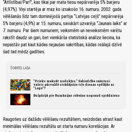
“Attīstībai/Par!”, kas tikai par mata tiesu nepārvarēja 5% barjeru
(4,97%). Viņi startēja ar maz ko izsakošo 16. numuru. 2002. gada
vēlēšanās līdz tam dominējošā partija “Latvijas ceļš” nepārvarēja
5% barjeru (4,9%) ar 15. numuru, savukārt uzvarēja “Jaunais laiks” ar
7. numuru. Par šiem numuriem, veiksmēm un neveiksmēm varētu
rakstīt daudz un gari, bet vienkārša statistiskā analīze liecina, ka
nepastāv pat kaut kādas nejaušas sakritības, kādas reālajā dzīvē
šad tad mēdz gadīties.
ŠOBRĪD LASA
"Prieks maksāt nodokļus." Sabiedrība sašutusi:
valsts pārvaldē strādājošie trīs dienas spēlējās ar
"Lego"?
Bulgārijā pie Rumānijas robežas nogrand sprādziens
Raugoties uz dažādu vēlēšanu rezultātiem, neizdodas atrast kaut
minimālas vēlēšanu rezultātu un starta numuru korelācijas. Ar