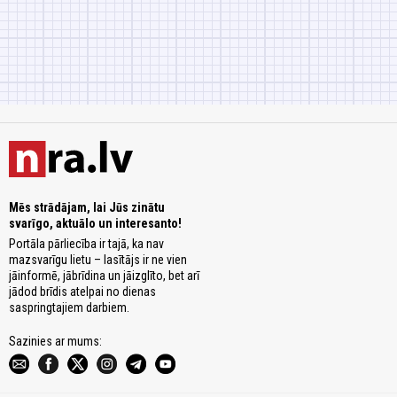
Mēs strādājam, lai Jūs zinātu
svarīgo, aktuālo un interesanto!
Portāla pārliecība ir tajā, ka nav
mazsvarīgu lietu – lasītājs ir ne vien
jāinformē, jābrīdina un jāizglīto, bet arī
jādod brīdis atelpai no dienas
saspringtajiem darbiem.
Sazinies ar mums: