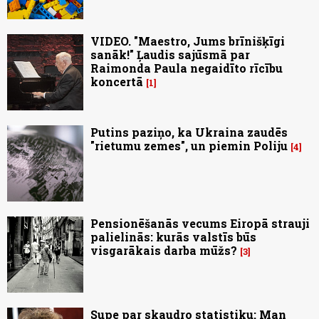
VIDEO. "Maestro, Jums brīnišķīgi
sanāk!" Ļaudis sajūsmā par
Raimonda Paula negaidīto rīcību
koncertā
1
Putins paziņo, ka Ukraina zaudēs
"rietumu zemes", un piemin Poliju
4
Pensionēšanās vecums Eiropā strauji
palielinās: kurās valstīs būs
visgarākais darba mūžs?
3
Supe par skaudro statistiku: Man