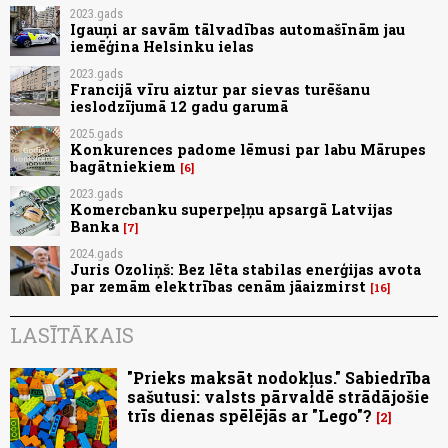
2023.gads
Igauņi ar savām tālvadības automašīnām jau
iemēģina Helsinku ielas
2023.gads
Francijā vīru aiztur par sievas turēšanu
ieslodzījumā 12 gadu garumā
2025.gads
Konkurences padome lēmusi par labu Mārupes
bagātniekiem
6
2023.gads
Komercbanku superpeļņu apsargā Latvijas
Banka
7
2024.gads
Juris Ozoliņš: Bez lēta stabilas enerģijas avota
par zemām elektrības cenām jāaizmirst
16
LASĪTĀKAIS
"Prieks maksāt nodokļus." Sabiedrība
sašutusi: valsts pārvaldē strādājošie
trīs dienas spēlējās ar "Lego"?
2