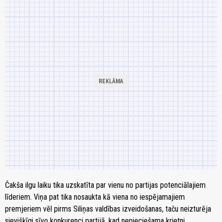
Čakša ilgu laiku tika uzskatīta par vienu no partijas potenciālajiem
līderiem. Viņa pat tika nosaukta kā viena no iespējamajiem
premjeriem vēl pirms Siliņas valdības izveidošanas, taču neizturēja
sievišķīgi sīvo konkurenci partijā, kad nepieciešama krietni