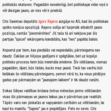
politiskās skatuves. Pagaidām nesekmīgi, bet politiskajai videi viņš ir
vēl diezgan jauns, un viss vēl ir priekšā.
Cits Saeimas deputāts
Igors Rajevs
aizgāja no AS, kad šis politiskais
spēks nonāca opozīcijā. Rajevs solīja arī turpmāk atbalstīt jauno
pozīciju, centās “piesmērēties” JV, taču tā arī nekļuva par šīs
partijas “spicei” iekārojamu kandidātu, kas “nes” papildu balsis.
Kopumā par tiem, kas piedalās vai nepiedalās, pārsteigumu nav
daudz. Čakšas un Vējoņa gadījumi ir spilgtākie, bet uz kopējo
politisko procesu tiem būs minimāla ietekme. Šīs vēlēšanas, vismaz
pagaidām, šķiet, būs tādas, kurās maz jaunā. Tieši tas varētu būt
lielākais šo vēlēšanu pārsteigums, ņemot vērā to, ka visus pēdējos
gadus par pārmaiņām un “jaunajiem laikiem” ir tik daudz runāts.
Evikas Siliņas valdības krišana četrus mēnešus pirms vēlēšanām
visas šīs pārmaiņas un jaunos laikus jau ir pārvērtusi par realitāti.
Tāpēc vairs nav jāskatās ar sapņainām cerībām uz vēlēšanām, lai
kaut ko mainītu. “Sapnis” jau ir piepildījies. Pats no sevis. Cits