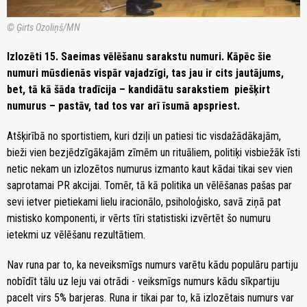
© Ģirts Ozoliņš/MN
Izlozēti 15. Saeimas vēlēšanu sarakstu numuri. Kāpēc šie
numuri mūsdienās vispār vajadzīgi, tas jau ir cits jautājums,
bet, tā kā šāda tradīcija – kandidātu sarakstiem piešķirt
numurus – pastāv, tad tos var arī īsumā apspriest.
Atšķirībā no sportistiem, kuri dziļi un patiesi tic visdažādākajām,
bieži vien bezjēdzīgākajām zīmēm un rituāliem, politiķi visbiežāk īsti
netic nekam un izlozētos numurus izmanto kaut kādai tikai sev vien
saprotamai PR akcijai. Tomēr, tā kā politika un vēlēšanas pašas par
sevi ietver pietiekami lielu iracionālo, psiholoģisko, savā ziņā pat
mistisko komponenti, ir vērts tīri statistiski izvērtēt šo numuru
ietekmi uz vēlēšanu rezultātiem.
Nav runa par to, ka neveiksmīgs numurs varētu kādu populāru partiju
nobīdīt tālu uz leju vai otrādi - veiksmīgs numurs kādu sīkpartiju
pacelt virs 5% barjeras. Runa ir tikai par to, kā izlozētais numurs var