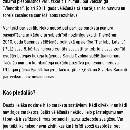
zināmu piespiešanos var uzskatīt 1. numuru par veiksmīgu
“Vienotībai”, jo arī 2011. gada vēlēšanās tā startēja ar šo numuru un
toreiz sasniedza samērā labus rezultātus.
Var teikt par vairāk. Neko nedod pat partijas saraksta numura
sasaistīšana ar kādu citu sabiedrībā nozīmīgu skaitli. Piemēram,
2010. gada Saeimas vēlēšanās politiskā apvienība “Par labu Latviju”
(PLL) savu 8. kārtas numuru centās sasaistīt ar tobrīd slavas zenītā
esošās Latvijas hokeja leģendas Sanda Ozoliņa spēlētāja numuru.
Taču šo numuru kombinācija nekādu pozitīvu pienesumu nedeva.
PLL gan pārvarēja 5% barjeru, taču iegūtie 7,65% un 8 vietas Saeimā
par veiksmi nav nosaucamas.
Kas piedalās?
Daudz lielāka nozīme ir šo sarakstu sastāviem. Kādi cilvēki ir un kādi
nav šajos sarakstos. Šajās vēlēšanās nekādu lielo pārsteigumu nav,
tāpat kā ir salīdzinoši maz potenciāli jaunu, uzlecošu zvaigžņu. Var
jau teikt, ka nekad nevar zināt, kas kurā brīdī spoži uzspīdēs, bet