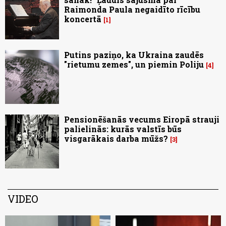
Raimonda Paula negaidīto rīcību
koncertā
1
Putins paziņo, ka Ukraina zaudēs
"rietumu zemes", un piemin Poliju
4
Pensionēšanās vecums Eiropā strauji
palielinās: kurās valstīs būs
visgarākais darba mūžs?
3
VIDEO