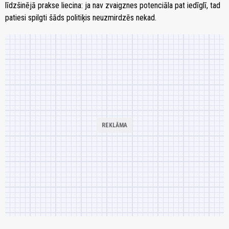
līdzšinējā prakse liecina: ja nav zvaigznes potenciāla pat iedīglī, tad
patiesi spilgti šāds politiķis neuzmirdzēs nekad.