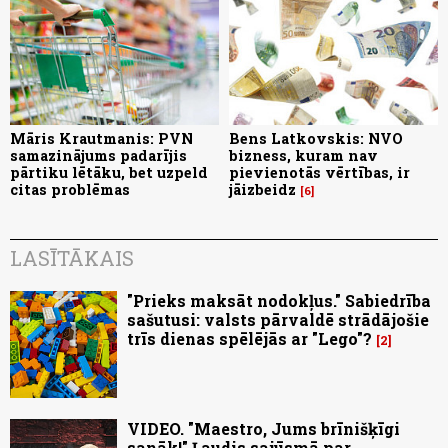
Māris Krautmanis: PVN
Bens Latkovskis: NVO
samazinājums padarījis
bizness, kuram nav
pārtiku lētāku, bet uzpeld
pievienotās vērtības, ir
citas problēmas
jāizbeidz
6
LASĪTĀKAIS
"Prieks maksāt nodokļus." Sabiedrība
sašutusi: valsts pārvaldē strādājošie
trīs dienas spēlējās ar "Lego"?
2
VIDEO. "Maestro, Jums brīnišķīgi
sanāk!" Ļaudis sajūsmā par