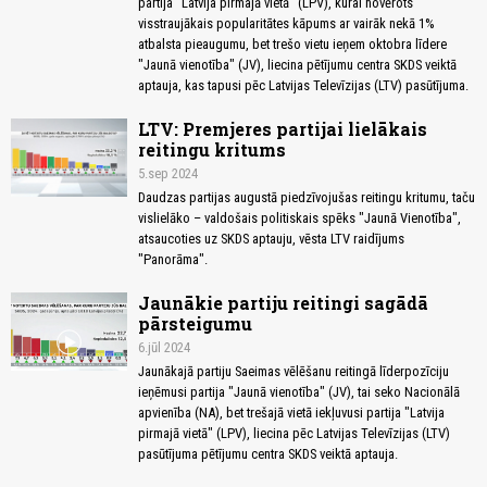
partija "Latvija pirmajā vietā" (LPV), kurai novērots
visstraujākais popularitātes kāpums ar vairāk nekā 1%
atbalsta pieaugumu, bet trešo vietu ieņem oktobra līdere
"Jaunā vienotība" (JV), liecina pētījumu centra SKDS veiktā
aptauja, kas tapusi pēc Latvijas Televīzijas (LTV) pasūtījuma.
LTV: Premjeres partijai lielākais
reitingu kritums
5.sep 2024
Daudzas partijas augustā piedzīvojušas reitingu kritumu, taču
vislielāko – valdošais politiskais spēks "Jaunā Vienotība",
atsaucoties uz SKDS aptauju, vēsta LTV raidījums
"Panorāma".
Jaunākie partiju reitingi sagādā
pārsteigumu
6.jūl 2024
Jaunākajā partiju Saeimas vēlēšanu reitingā līderpozīciju
ieņēmusi partija "Jaunā vienotība" (JV), tai seko Nacionālā
apvienība (NA), bet trešajā vietā iekļuvusi partija "Latvija
pirmajā vietā" (LPV), liecina pēc Latvijas Televīzijas (LTV)
pasūtījuma pētījumu centra SKDS veiktā aptauja.