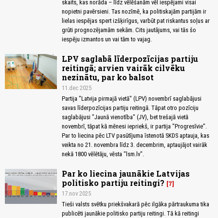
skaits, kas norāda – līdz vēlēšanām vēl iespējami visai
nopietni pavērsieni. Tas nozīmē, ka politiskajām partijām ir
lielas iespējas spert izšķirīgus, varbūt pat riskantus soļus ar
grūti prognozējamām sekām. Cits jautājums, vai tās šo
iespēju izmantos un vai tām to vajag.
LPV saglabā līderpozīcijas partiju
reitingā; arvien vairāk cilvēku
nezinātu, par ko balsot
11.dec 2025
Partija "Latvija pirmajā vietā" (LPV) novembrī saglabājusi
savas līderpozīcijas partiju reitingā. Tāpat otro pozīciju
saglabājusi "Jaunā vienotība" (JV), bet trešajā vietā
novembrī, tāpat kā mēnesi iepriekš, ir partija "Progresīvie".
Par to liecina pēc LTV pasūtījuma īstenotā SKDS aptauja, kas
veikta no 21. novembra līdz 3. decembrim, aptaujājot vairāk
nekā 1800 vēlētāju, vēsta "lsm.lv".
Par ko liecina jaunākie Latvijas
politisko partiju reitingi?
7
17.nov 2025
Tieši valsts svētku priekšvakarā pēc ilgāka pārtraukuma tika
publicēti jaunākie politisko partiju reitingi. Tā kā reitingi