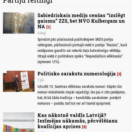
Partiju reitingi
Sabiedriskais medijs cenšas “izslēgt
gaismu” ZZS, bet NVO Kulbergam un
NA
1
4.aug
Spriežot pēc plašsaziņā publicētajiem SKDS partiju
reitingiem, pārliecinoši pirmajā vietā ir partija “Nezinu”, kurā
iestājusies gandrīz vai ceturtā daļa balsstiesīgo vēlētāju.
Otrajā vietā ir politiskais spēks “Nepiedalīšos vēlēšanās”
(aptuveni 12%).
Politisko sarakstu numeroloģija
3
7.jūl
Izlozēti 15. Saeimas vēlēšanu sarakstu numuri. Kāpēc šie
numuri mūsdienās vispār vajadzīgi, tas jau ir cits jautājums,
bet, tā kā šāda tradīcija – kandidātu sarakstiem piešķirt
numurus – pastāv, tad tos var arī īsumā apspriest.
Kas nākotnē valdīs Latvijā?
Iezīmējas nākamās, pēcvēlēšanu
koalīcijas aprises
9