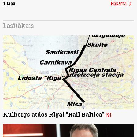
chevron_right
1.lapa
Nākamā
Lasītākais
Kulbergs atdos Rīgai "Rail Baltica"
9