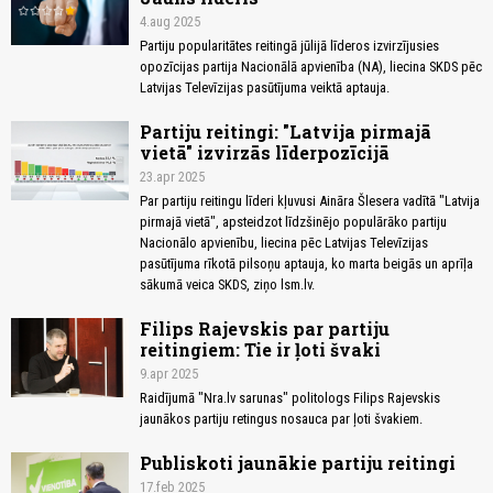
4.aug 2025
Partiju popularitātes reitingā jūlijā līderos izvirzījusies
opozīcijas partija Nacionālā apvienība (NA), liecina SKDS pēc
Latvijas Televīzijas pasūtījuma veiktā aptauja.
Partiju reitingi: "Latvija pirmajā
vietā" izvirzās līderpozīcijā
23.apr 2025
Par partiju reitingu līderi kļuvusi Aināra Šlesera vadītā "Latvija
pirmajā vietā", apsteidzot līdzšinējo populārāko partiju
Nacionālo apvienību, liecina pēc Latvijas Televīzijas
pasūtījuma rīkotā pilsoņu aptauja, ko marta beigās un aprīļa
sākumā veica SKDS, ziņo lsm.lv.
Filips Rajevskis par partiju
reitingiem: Tie ir ļoti švaki
9.apr 2025
Raidījumā "Nra.lv sarunas" politologs Filips Rajevskis
jaunākos partiju retingus nosauca par ļoti švakiem.
Publiskoti jaunākie partiju reitingi
17.feb 2025