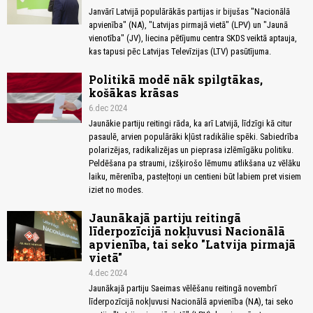
Janvārī Latvijā populārākās partijas ir bijušas "Nacionālā
apvienība" (NA), "Latvijas pirmajā vietā" (LPV) un "Jaunā
vienotība" (JV), liecina pētījumu centra SKDS veiktā aptauja,
kas tapusi pēc Latvijas Televīzijas (LTV) pasūtījuma.
Politikā modē nāk spilgtākas,
košākas krāsas
6.dec 2024
Jaunākie partiju reitingi rāda, ka arī Latvijā, līdzīgi kā citur
pasaulē, arvien populārāki kļūst radikālie spēki. Sabiedrība
polarizējas, radikalizējas un pieprasa izlēmīgāku politiku.
Peldēšana pa straumi, izšķirošo lēmumu atlikšana uz vēlāku
laiku, mērenība, pasteļtoņi un centieni būt labiem pret visiem
iziet no modes.
Jaunākajā partiju reitingā
līderpozīcijā nokļuvusi Nacionālā
apvienība, tai seko "Latvija pirmajā
vietā"
4.dec 2024
Jaunākajā partiju Saeimas vēlēšanu reitingā novembrī
līderpozīcijā nokļuvusi Nacionālā apvienība (NA), tai seko