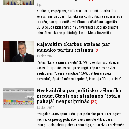
2.jan
Koalīcija, iespējams, darīs visu, lai turpinātu darbu līdz
vēlēšanām, un ticami, ka iekšējā konfrontācija nepārsniegs
robežu, kas apdraudētu valdības pastāvēšanu, aģentūrai
LETA pauda Rīgas Stradiņa universitātes Sociālo zinātņu
fakultātes lektore, politoloģe Lelde Metla-Rozentāle.
Rajevskim skarbas atziņas par
jaunāko partiju reitingu
5
19.dec 2025
Partija "Latvija pirmajā vietā" (LPV) novembrī saglabājusi
savas līderpozīcijas partiju reitingā. Tāpat otro pozīciju
saglabājusi "Jaunā vienotība" (JV), bet trešajā vietā
novembrī, tāpat kā mēnesi iepriekš, ir partija "Progresīvie".
Neskaidrība par politisko vēlamību
pieaug. Stāsti par atrašanos “totālā
pakaļā” neapstiprinās
22
13.dec 2025
Svaigākie SKDS aptauju dati par politisko partiju reitingiem
liecina, ka pieaug politisko izvēļu nenoteiktība. Lai arī
reitingu galvgalis ir palicis nemainīgs, pieaudzis neizlēmušo