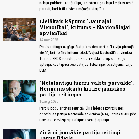
nebija publicēti kopš jūlija, tad pārmaiņas bija lielākas nekā
parasti, kad ir tikai viena mēneša starpība.
Lielākais kāpums "Jaunajai
Vienotībai"; kritums – Nacionālajai
apvienībai
14.nov 2025
Partiju reitingu augšgalā atgriezusies partija "Latvija pirmajā
vietā", bet lielāko kritumu piedzīvojusi Nacionālā apvienība.
To rāda SKDS sociologu oktobrī veiktā Latvijas pilsoņu
aptauja, kas tapusi pēc Latvijas Televīzijas pasūtījuma, ziņo
LSM.
"Netalantīgu lūzeru valsts pārvalde".
Hermanis skarbi kritizē jaunākos
partiju reitingus
10.aug 2025
Partiju popularitātes reitingā jūlijā līderos izvirzījusies
opozīcijas partija Nacionālā apvienība (NA), liecina SKDS pēc
Latvijas Televīzijas pasūtījuma veiktā aptauja.
Zināmi jaunākie partiju reitingi.
Jauns līderis