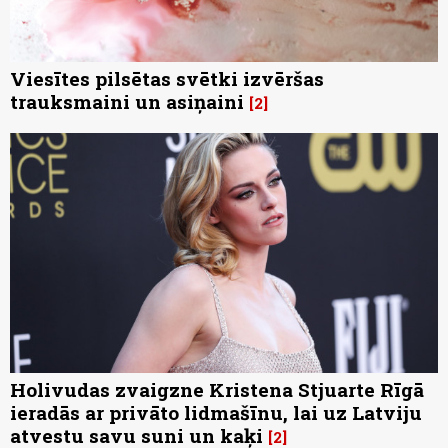
Viesītes pilsētas svētki izvēršas
trauksmaini un asiņaini
2
Holivudas zvaigzne Kristena Stjuarte Rīgā
ieradās ar privāto lidmašīnu, lai uz Latviju
atvestu savu suni un kaķi
2