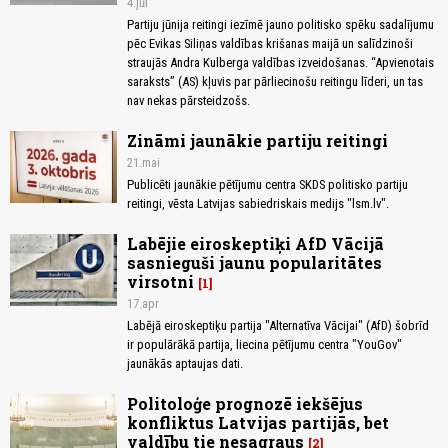
4.jūl
Partiju jūnija reitingi iezīmē jauno politisko spēku sadalījumu
pēc Evikas Siliņas valdības krišanas maijā un salīdzinoši
straujās Andra Kulberga valdības izveidošanas. “Apvienotais
saraksts” (AS) kļuvis par pārliecinošu reitingu līderi, un tas
nav nekas pārsteidzošs.
Zināmi jaunākie partiju reitingi
21.mai
Publicēti jaunākie pētījumu centra SKDS politisko partiju
reitingi, vēsta Latvijas sabiedriskais medijs "lsm.lv".
Labējie eiroskeptiķi AfD Vācijā
sasnieguši jaunu popularitātes
virsotni
1
17.apr
Labējā eiroskeptiķu partija "Alternatīva Vācijai" (AfD) šobrīd
ir populārākā partija, liecina pētījumu centra "YouGov"
jaunākās aptaujas dati.
Politoloģe prognozē iekšējus
konfliktus Latvijas partijās, bet
valdību tie nesagraus
2