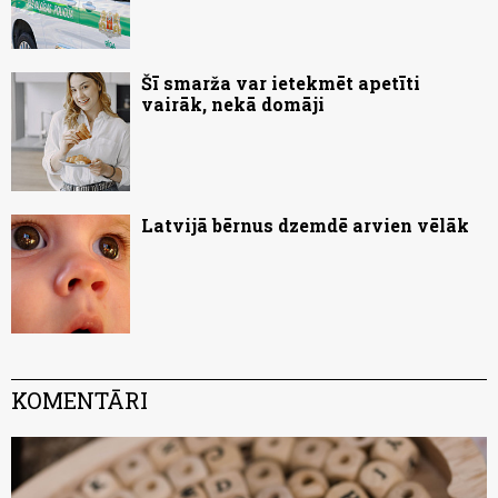
Šī smarža var ietekmēt apetīti
vairāk, nekā domāji
Latvijā bērnus dzemdē arvien vēlāk
KOMENTĀRI