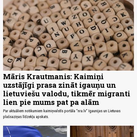
Māris Krautmanis: Kaimiņi
uzstājīgi prasa zināt igauņu un
lietuviešu valodu, tikmēr migranti
lien pie mums pat pa alām
Par aktuāliem notikumiem kaimiņvalstīs portāla “nra.lv” Igaunijas un Lietuvas
plašsaziņas līdzekļu apskats.