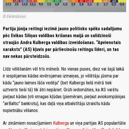
© Ekrānšāviņš
Partiju jūnija reitingi iezīmē jauno politisko spēku sadalījumu
pēc Evikas Siliņas valdības krišanas maijā un salīdzinoši
straujās Andra Kulberga valdības izveidošanas. “Apvienotais
saraksts” (AS) kļuvis par pārliecinošu reitingu līderi, un tas
nav nekas pārsteidzošs.
Līdz vēlēšanām vēl trīs mēneši. No vienas puses, diez vai šajā laikā
ir iespējamas kādas ievērojamas izmaiņas, jo vēlētāju jūsma par
kādu “jauno laimes lāča vedēju” (bet Kulbergs lielā mērā tiek
uztverts tieši tā) tik ātri nepāriet. Grūti iedomāties, ka AS varētu
pieļaut kādas ļoti smagas kļūdas (piemēram, pieļaut aviokompānijas
“airBaltic” bankrotu), kas daļā viņa atbalstītāju izraisītu kādu
nopietnāku vilšanos.
Ar zināmiem nosacījumiem
Kulberga
un viņa partijas AS popularitāte