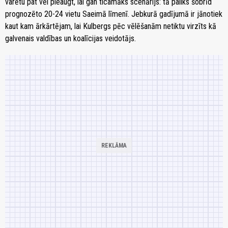
varētu pat vēl pieaugt, lai gan ticamāks scenārijs: tā paliks šobrīd
prognozēto 20-24 vietu Saeimā līmenī. Jebkurā gadījumā ir jānotiek
kaut kam ārkārtējam, lai Kulbergs pēc vēlēšanām netiktu virzīts kā
galvenais valdības un koalīcijas veidotājs.