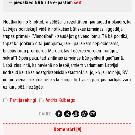
—
piesakies NRA rīta e-pastam
šeit
Neatkarīgi no 3. oktobra vēlēšanu rezultātiem jau tagad ir skaidrs, ka
Latvijas politiskajā vidē ir notikušas būtiskas izmaiņas, ilggadējai
trupas prīmai - “Vienotībai” - zaudējot galveno lomu. Tā kā politikā,
tāpat kā jebkurā citā jautājumā, laiku pa laikam nepieciešams,
bijušās britu premjeres Margarētas Tečeres vārdiem runājot,
sakratīt čipsu paku, tad zināmas izmaiņas būs jebkurā gadījumā.
Labā ziņa ir tā, ka nevienā no iespējamiem variantiem Latvijai
nedraud kaut kas neatgriezeniski katastrofāls, jo, kā jau minēju, SV
ne pie viena salikuma netiks koalīcijā, bet visas pārējās partijas zaru,
uz kura sēž, nezāģēs.
label
label
Partiju reitingi
Andris Kulbergs
DALIES:
Komentāri [9]