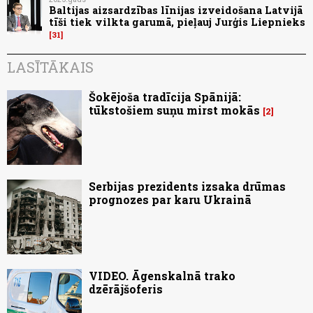
Baltijas aizsardzības līnijas izveidošana Latvijā
tīši tiek vilkta garumā, pieļauj Jurģis Liepnieks
31
LASĪTĀKAIS
Šokējoša tradīcija Spānijā:
tūkstošiem suņu mirst mokās
2
Serbijas prezidents izsaka drūmas
prognozes par karu Ukrainā
VIDEO. Āgenskalnā trako
dzērājšoferis