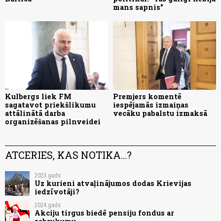
mans sapnis"
Kulbergs liek FM
Premjers komentē
sagatavot priekšlikumu
iespējamās izmaiņas
attālinātā darba
vecāku pabalstu izmaksā
organizēšanas pilnveidei
ATCERIES, KAS NOTIKA...?
2023.gads
Uz kurieni atvaļinājumos dodas Krievijas
iedzīvotāji?
2024.gads
Akciju tirgus biedē pensiju fondus ar