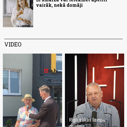
vairāk, nekā domāji
VIDEO
Rīgā sākas lampu
drudzis