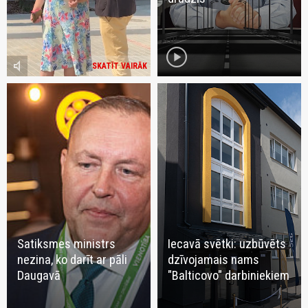
play_circle
volume_mute
SKATĪT VAIRĀK
Satiksmes ministrs
Iecavā svētki: uzbūvēts
nezina, ko darīt ar pāli
dzīvojamais nams
Daugavā
"Balticovo" darbiniekiem