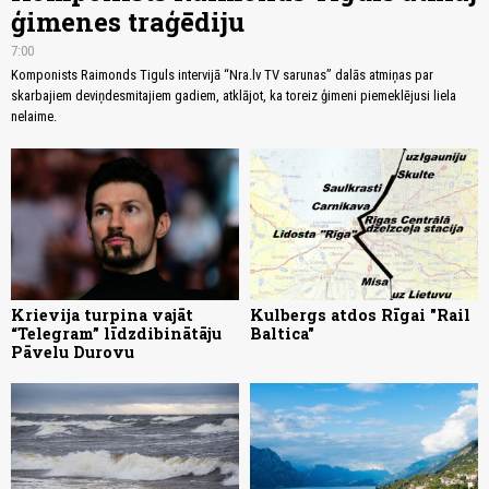
ģimenes traģēdiju
7:00
Komponists Raimonds Tiguls intervijā “Nra.lv TV sarunas” dalās atmiņas par
skarbajiem deviņdesmitajiem gadiem, atklājot, ka toreiz ģimeni piemeklējusi liela
nelaime.
Krievija turpina vajāt
Kulbergs atdos Rīgai "Rail
“Telegram” līdzdibinātāju
Baltica"
Pāvelu Durovu