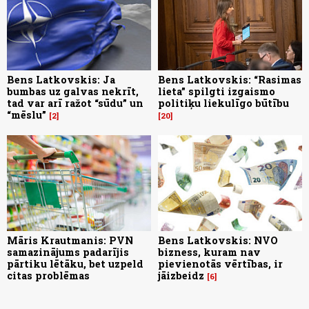
Bens Latkovskis: Ja
Bens Latkovskis: “Rasimas
bumbas uz galvas nekrīt,
lieta” spilgti izgaismo
tad var arī ražot “sūdu” un
politiķu liekulīgo būtību
“mēslu”
2
20
Māris Krautmanis: PVN
Bens Latkovskis: NVO
samazinājums padarījis
bizness, kuram nav
pārtiku lētāku, bet uzpeld
pievienotās vērtības, ir
citas problēmas
jāizbeidz
6