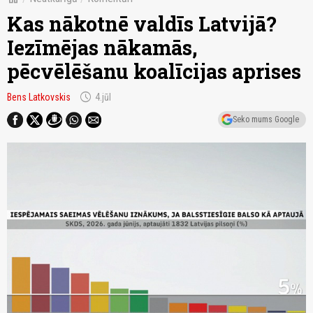
Kas nākotnē valdīs Latvijā?
Iezīmējas nākamās,
pēcvēlēšanu koalīcijas aprises
schedule
Bens Latkovskis
4.jūl
Seko mums Google