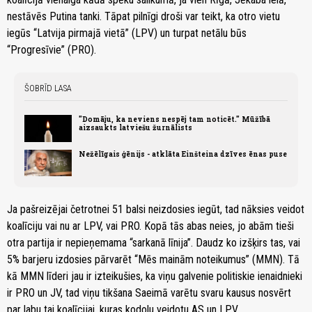
nestāvēs Putina tanki. Tāpat pilnīgi droši var teikt, ka otro vietu
iegūs “Latvija pirmajā vietā” (LPV) un turpat netālu būs
“Progresīvie” (PRO).
ŠOBRĪD LASA
"Domāju, ka neviens nespēj tam noticēt." Mūžībā
aizsaukts latviešu žurnālists
Nežēlīgais ģēnijs - atklāta Einšteina dzīves ēnas puse
Ja pašreizējai četrotnei 51 balsi neizdosies iegūt, tad nāksies veidot
koalīciju vai nu ar LPV, vai PRO. Kopā tās abas neies, jo abām tieši
otra partija ir nepieņemama “sarkanā līnija”. Daudz ko izšķirs tas, vai
5% barjeru izdosies pārvarēt “Mēs mainām noteikumus” (MMN). Tā
kā MMN līderi jau ir izteikušies, ka viņu galvenie politiskie ienaidnieki
ir PRO un JV, tad viņu tikšana Saeimā varētu svaru kausus nosvērt
par labu tai koalīcijai, kuras kodolu veidotu AS un LPV.