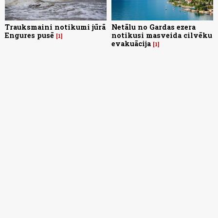
Trauksmaini notikumi jūrā
Netālu no Gardas ezera
Engures pusē
notikusi masveida cilvēku
1
evakuācija
1