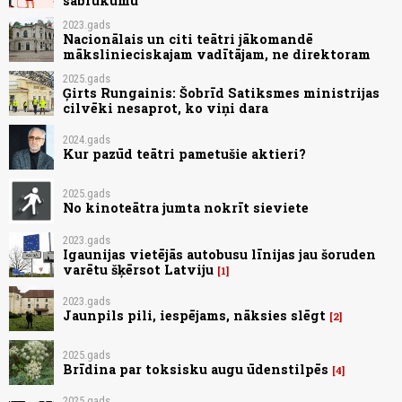
sabrukumu
2023.gads
Nacionālais un citi teātri jākomandē
mākslinieciskajam vadītājam, ne direktoram
2025.gads
Ģirts Rungainis: Šobrīd Satiksmes ministrijas
cilvēki nesaprot, ko viņi dara
2024.gads
Kur pazūd teātri pametušie aktieri?
2025.gads
No kinoteātra jumta nokrīt sieviete
2023.gads
Igaunijas vietējās autobusu līnijas jau šoruden
varētu šķērsot Latviju
1
2023.gads
Jaunpils pili, iespējams, nāksies slēgt
2
2025.gads
Brīdina par toksisku augu ūdenstilpēs
4
2025.gads