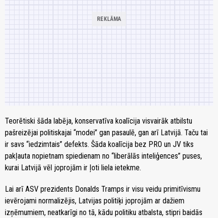
Teorētiski šāda labēja, konservatīva koalīcija visvairāk atbilstu
pašreizējai politiskajai “modei” gan pasaulē, gan arī Latvijā. Taču tai
ir savs “iedzimtais” defekts. Šāda koalīcija bez PRO un JV tiks
pakļauta nopietnam spiedienam no “liberālās inteliģences” puses,
kurai Latvijā vēl joprojām ir ļoti liela ietekme.
Lai arī ASV prezidents Donalds Tramps ir visu veidu primitīvismu
ievērojami normalizējis, Latvijas politiķi joprojām ar dažiem
izņēmumiem, neatkarīgi no tā, kādu politiku atbalsta, stipri baidās