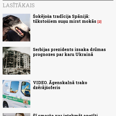
LASĪTĀKAIS
Šokējoša tradīcija Spānijā:
tūkstošiem suņu mirst mokās
2
Serbijas prezidents izsaka drūmas
prognozes par karu Ukrainā
VIDEO. Āgenskalnā trako
dzērājšoferis
Šī smarža var ietekmēt apetīti