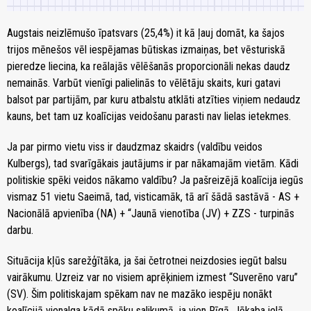
Augstais neizlēmušo īpatsvars (25,4%) it kā ļauj domāt, ka šajos
trijos mēnešos vēl iespējamas būtiskas izmaiņas, bet vēsturiskā
pieredze liecina, ka reālajās vēlēšanās proporcionāli nekas daudz
nemainās. Varbūt vienīgi palielinās to vēlētāju skaits, kuri gatavi
balsot par partijām, par kuru atbalstu atklāti atzīties viņiem nedaudz
kauns, bet tam uz koalīcijas veidošanu parasti nav lielas ietekmes.
Ja par pirmo vietu viss ir daudzmaz skaidrs (valdību veidos
Kulbergs), tad svarīgākais jautājums ir par nākamajām vietām. Kādi
politiskie spēki veidos nākamo valdību? Ja pašreizējā koalīcija iegūs
vismaz 51 vietu Saeimā, tad, visticamāk, tā arī šādā sastāvā - AS +
Nacionālā apvienība (NA) + “Jaunā vienotība (JV) + ZZS - turpinās
darbu.
Situācija kļūs sarežģītāka, ja šai četrotnei neizdosies iegūt balsu
vairākumu. Uzreiz var no visiem aprēķiniem izmest “Suverēno varu”
(SV). Šim politiskajam spēkam nav ne mazāko iespēju nonākt
koalīcijā vienalga kādā spēku salikumā, ja vien Rīgā, Jēkaba ielā,