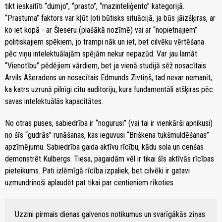
tikt ieskaitīti “dumjo”, “prasto”, “mazinteliģento” kategorijā.
“Prastuma” faktors var kļūt ļoti būtisks situācijā, ja būs jāizšķiras, ar
ko iet kopā - ar Šleseru (plašākā nozīmē) vai ar “nopietnajiem”
politiskajiem spēkiem, jo trampi nāk un iet, bet cilvēku vērtēšana
pēc viņu intelektuālajām spējām nekur nepazūd. Var jau lamāt
“Vienotību” pēdējiem vārdiem, bet ja vienā studijā sēž nosacītais
Arvils Ašeradens un nosacītais Edmunds Zivtiņš, tad nevar nemanīt,
ka katrs uzrunā pilnīgi citu auditoriju, kura fundamentāli atšķiras pēc
savas intelektuālās kapacitātes.
No otras puses, sabiedrība ir “nogurusi” (vai tai ir vienkārši apnikusi)
no šīs “gudrās” runāšanas, kas ieguvusi “Briškena tukšmuldēšanas”
apzīmējumu. Sabiedrība gaida aktīvu rīcību, kādu sola un cenšas
demonstrēt Kulbergs. Tiesa, pagaidām vēl ir tikai šīs aktīvās rīcības
pieteikums. Pati izlēmīgā rīcība izpaliek, bet cilvēki ir gatavi
uzmundrinoši aplaudēt pat tikai par centieniem rīkoties.
Uzzini pirmais dienas galvenos notikumus un svarīgākās ziņas