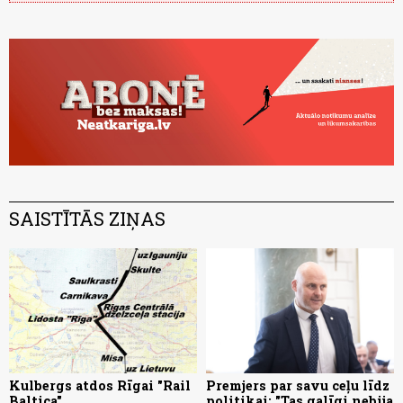
SAISTĪTĀS ZIŅAS
Kulbergs atdos Rīgai "Rail
Premjers par savu ceļu līdz
Baltica"
politikai: "Tas galīgi nebija