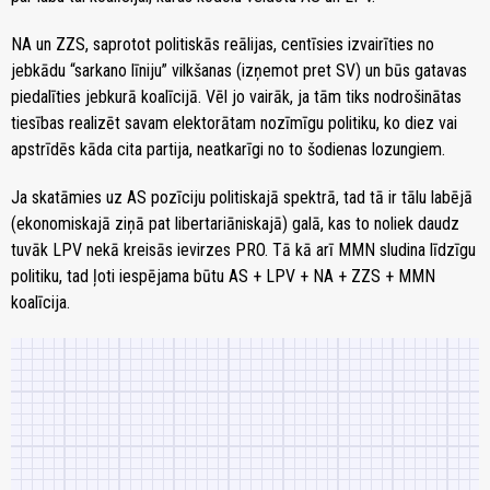
NA un ZZS, saprotot politiskās reālijas, centīsies izvairīties no
jebkādu “sarkano līniju” vilkšanas (izņemot pret SV) un būs gatavas
piedalīties jebkurā koalīcijā. Vēl jo vairāk, ja tām tiks nodrošinātas
tiesības realizēt savam elektorātam nozīmīgu politiku, ko diez vai
apstrīdēs kāda cita partija, neatkarīgi no to šodienas lozungiem.
Ja skatāmies uz AS pozīciju politiskajā spektrā, tad tā ir tālu labējā
(ekonomiskajā ziņā pat libertariāniskajā) galā, kas to noliek daudz
tuvāk LPV nekā kreisās ievirzes PRO. Tā kā arī MMN sludina līdzīgu
politiku, tad ļoti iespējama būtu AS + LPV + NA + ZZS + MMN
koalīcija.