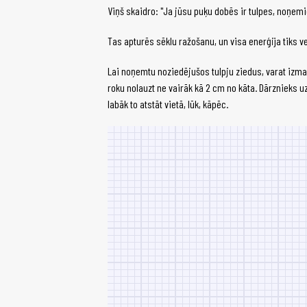
Viņš skaidro: "Ja jūsu puķu dobēs ir tulpes, noņemie
Tas apturēs sēklu ražošanu, un visa enerģija tiks v
Lai noņemtu noziedējušos tulpju ziedus, varat izma
roku nolauzt ne vairāk kā 2 cm no kāta. Dārznieks u
labāk to atstāt vietā, lūk, kāpēc.