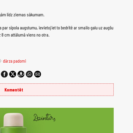
eigām līdz ziemas sākumam.
āka par sīpola augstumu, ievietojiet to bedrītē ar smailo galu uz augšu
z 8 cm attālumā viens no otra.
el
dārza padomi
Komentēt