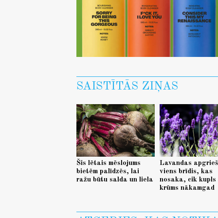
SAISTĪTĀS ZIŅAS
Šis lētais mēslojums
Lavandas apgrie
bietēm palīdzēs, lai
viens brīdis, kas
ražu būtu salda un liela
nosaka, cik kupls
krūms nākamgad