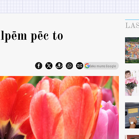
LAS
ulpēm pēc to
Seko mums Google