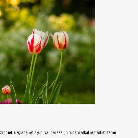
zrociet, uzglabājiet šķūnī vai garāžā un rudenī atkal iestādiet zemē