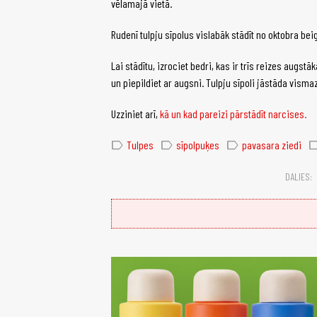
vēlamajā vietā.
Rudenī tulpju sīpolus vislabāk stādīt no oktobra b
Lai stādītu, izrociet bedri, kas ir trīs reizes augst
un piepildiet ar augsni. Tulpju sīpoli jāstāda visma
Uzziniet arī,
kā un kad pareizi pārstādīt narcises.
label
label
label
lab
Tulpes
sīpolpuķes
pavasara ziedi
DALIES: