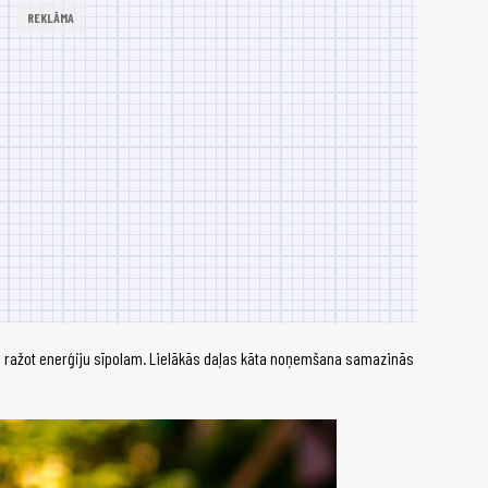
am ražot enerģiju sīpolam. Lielākās daļas kāta noņemšana samazinās