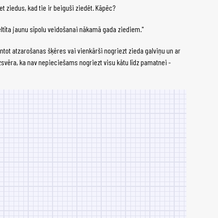
t ziedus, kad tie ir beiguši ziedēt. Kāpēc?
eltīta jaunu sīpolu veidošanai nākamā gada ziediem."
ntot atzarošanas šķēres vai vienkārši nogriezt zieda galviņu un ar
zsvēra, ka nav nepieciešams nogriezt visu kātu līdz pamatnei -