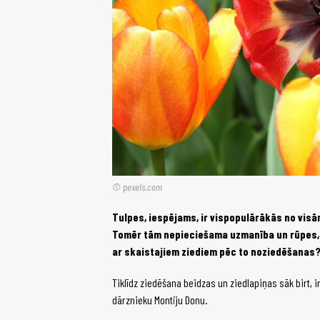
© pexels.com
Tulpes, iespējams, ir vispopulārākās no visā
Tomēr tām nepieciešama uzmanība un rūpes, l
ar skaistajiem ziediem pēc to noziedēšanas
Tiklīdz ziedēšana beidzas un ziedlapiņas sāk birt, 
dārznieku Montiju Donu.