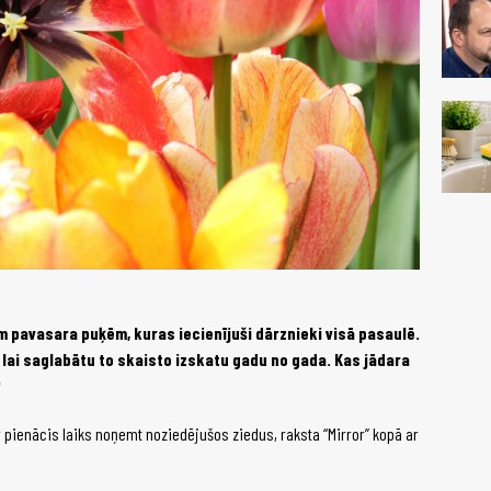
m pavasara puķēm, kuras iecienījuši dārznieki visā pasaulē.
ai saglabātu to skaisto izskatu gadu no gada. Kas jādara
?
ir pienācis laiks noņemt noziedējušos ziedus, raksta “Mirror” kopā ar