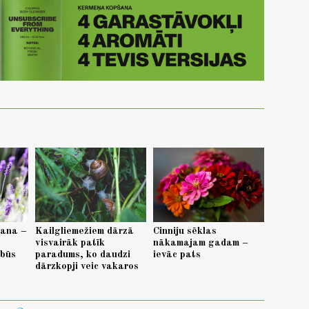
šana –
Kailgliemežiem dārzā
Cinniju sēklas
visvairāk patīk
nākamajam gadam –
 būs
paradums, ko daudzi
ievāc pats
dārzkopji veic vakaros