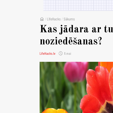
home
/
LifeHacks
/
Sākums
Kas jādara ar t
noziedēšanas?
schedule
LifeHacks.lv
8.mai