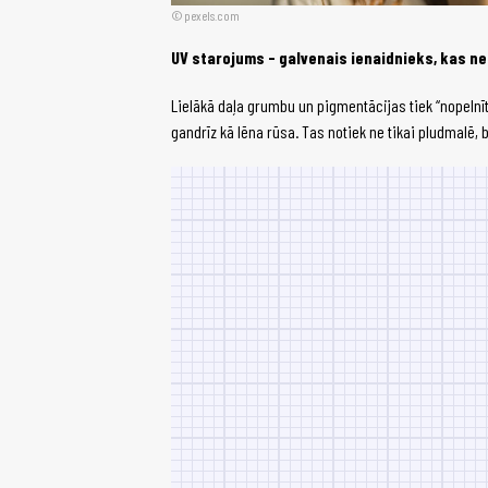
pexels.com
UV starojums - galvenais ienaidnieks, kas n
Lielākā daļa grumbu un pigmentācijas tiek “nopelnīt
gandrīz kā lēna rūsa. Tas notiek ne tikai pludmalē, be