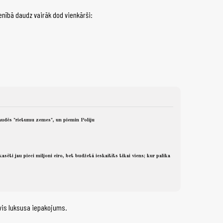
tenībā daudz vairāk dod vienkārši:
audēs "rietumu zemes", un piemin Poliju
asēti jau pieci miljoni eiro, bet budžetā ieskaitīts tikai viens; kur palika
evis luksusa iepakojums.