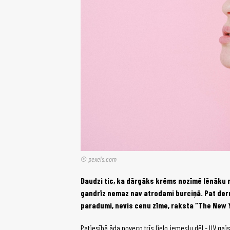
© pexels.com
Daudzi tic, ka dārgāks krēms nozīmē lēnāku
gandrīz nemaz nav atrodami burciņā. Pat derm
paradumi, nevis cenu zīme, raksta “The New 
Patiesībā āda noveco trīs lielo iemeslu dēļ - UV gai