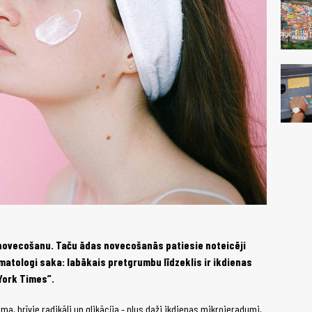
 novecošanu. Taču ādas novecošanās patiesie noteicēji
atologi saka: labākais pretgrumbu līdzeklis ir ikdienas
York Times”.
sma, brīvie radikāļi un glikācija - plus daži ikdienas mikroieradumi,