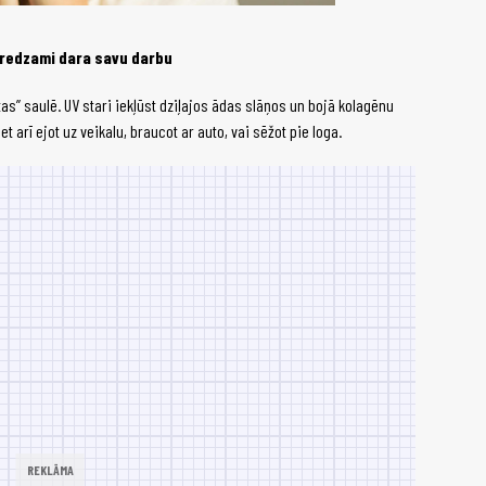
eredzami dara savu darbu
as” saulē. UV stari iekļūst dziļajos ādas slāņos un bojā kolagēnu
t arī ejot uz veikalu, braucot ar auto, vai sēžot pie loga.