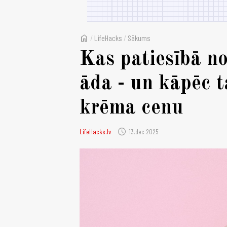
home
/
LifeHacks
/
Sākums
Kas patiesībā no
āda - un kāpēc ta
krēma cenu
schedule
LifeHacks.lv
13.dec 2025