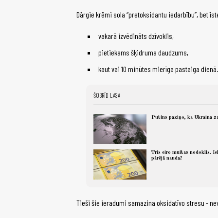
Dārgie krēmi sola “pretoksidantu iedarbību”, bet īs
vakarā izvēdināts dzīvoklis,
pietiekams šķidruma daudzums,
kaut vai 10 minūtes mierīga pastaiga dienā.
ŠOBRĪD LASA
Putins paziņo, ka Ukraina z
Trīs eiro muitas nodoklis. Iek
pārējā nauda?
Tieši šie ieradumi samazina oksidatīvo stresu - n