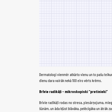
Dermatologi vienmēr atkārto vienu un to pašu teikumu
dienu dara vairāk nekā 100 eiro vērts krēms.
Brīvie radikāļi - mikroskopiski “pretinieki”
Brīvie radikāļi rodas no stresa, piesārņojuma, mie
šūnām, un āda kļūst blāvāka, pelēcīgāka un ātrāk za