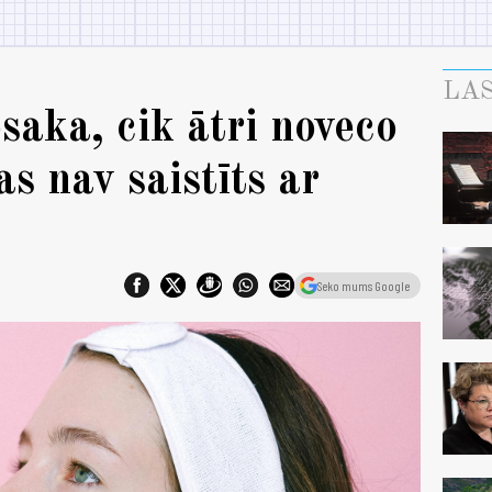
LAS
saka, cik ātri noveco
s nav saistīts ar
Seko mums Google