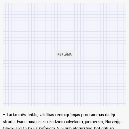
– Lai ko mēs teiktu, valdības reemigrācijas programmas daļēji
strādā. Esmu runājusi ar daudziem cilvēkiem, piemēram, Norvēģijā.
Cilvēki sēž tā kā uz koferiem. Viņi grib atgriezties, bet grib arī