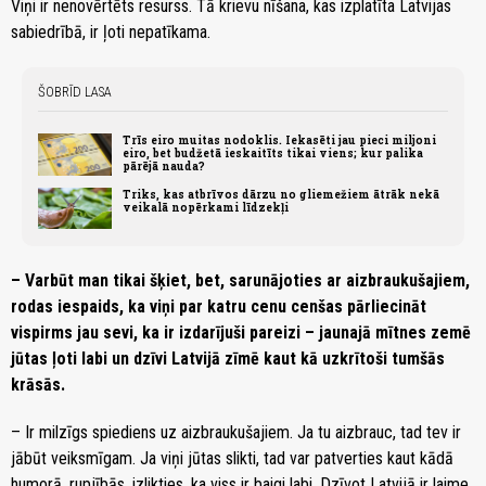
Viņi ir nenovērtēts resurss. Tā krievu nīšana, kas izplatīta Latvijas
sabiedrībā, ir ļoti nepatīkama.
ŠOBRĪD LASA
Trīs eiro muitas nodoklis. Iekasēti jau pieci miljoni
eiro, bet budžetā ieskaitīts tikai viens; kur palika
pārējā nauda?
Triks, kas atbrīvos dārzu no gliemežiem ātrāk nekā
veikalā nopērkami līdzekļi
– Varbūt man tikai šķiet, bet, sarunājoties ar aizbraukušajiem,
rodas iespaids, ka viņi par katru cenu cenšas pārliecināt
vispirms jau sevi, ka ir izdarījuši pareizi – jaunajā mītnes zemē
jūtas ļoti labi un dzīvi Latvijā zīmē kaut kā uzkrītoši tumšās
krāsās.
– Ir milzīgs spiediens uz aizbraukušajiem. Ja tu aizbrauc, tad tev ir
jābūt veiksmīgam. Ja viņi jūtas slikti, tad var patverties kaut kādā
humorā, rupjībās, izlikties, ka viss ir baigi labi. Dzīvot Latvijā ir laime.