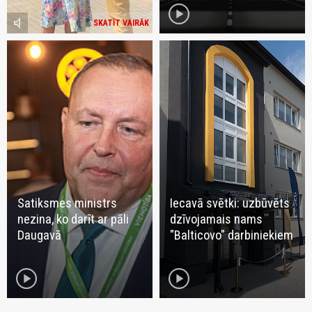
play_circle
volume_mute
SKATĪT VAIRĀK
Satiksmes ministrs
Iecavā svētki: uzbūvēts
nezina, ko darīt ar pāli
dzīvojamais nams
Daugavā
"Balticovo" darbiniekiem
play_circle
play_circle