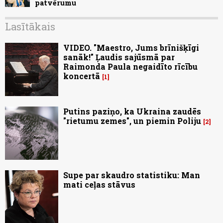
patvērumu
Lasītākais
VIDEO. "Maestro, Jums brīnišķīgi
sanāk!" Ļaudis sajūsmā par
Raimonda Paula negaidīto rīcību
koncertā
1
Putins paziņo, ka Ukraina zaudēs
"rietumu zemes", un piemin Poliju
2
Supe par skaudro statistiku: Man
mati ceļas stāvus