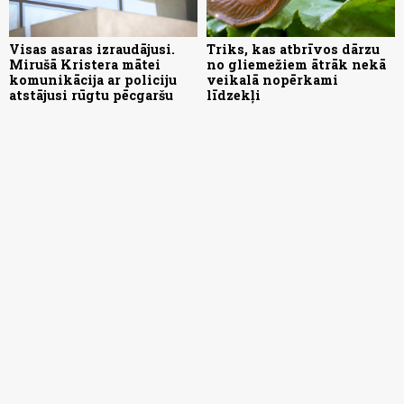
Visas asaras izraudājusi.
Triks, kas atbrīvos dārzu
Mirušā Kristera mātei
no gliemežiem ātrāk nekā
komunikācija ar policiju
veikalā nopērkami
atstājusi rūgtu pēcgaršu
līdzekļi