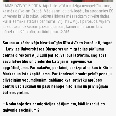
LAIME DZĪVOT EIROPĀ. Aija Lulle: «Tā ir milzīga nenopelnīta laime,
ka mēs dzīvojam Eiropā. Mēs esam ļoti privileģēti, ka atrodamies ES
un varam brīvi braukāt. Jebkurā lidostā mēs redzam cilvēku rindas,
kuri ir zemākā statusā par mums. Viņi stāv, viņus pārbauda, viņiem
jāiziet cauri dažādiem pazemojumiem, kamēr mēs varam brīvi
pāriet robežām pāri, parādot pasi»
© F64
Saruna ar kādreizējo Neatkarīgās Rīta Avīzes žurnālisti, tagad
– Latvijas Universitātes Diasporas un migrācijas pētījumu
centra direktori Aiju Lulli par to, vai būt latvietim, saglabāt
savu latvietību un piederību Latvijai ir ieguvums vai
apgrūtinājums. Par saknēm, par laimi, par izpratni, kas ir Kārlis
Markss un īsts kapitālisms. Par tendenci braukt pelnīt pensiju
cilvēcīgām vecumdienām, gaidāmo kvalitatīvāku aprūpes
centru uzplaukumu un pašu nenopelnīto laimi un privilēģijām
būt eiropietim.
– Nodarbojoties ar migrācijas pētījumiem, kādi ir radušies
galvenie secinājumi?