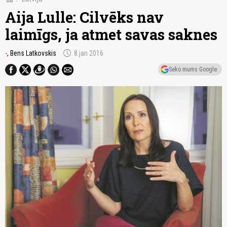
Aija Lulle: Cilvēks nav
laimīgs, ja atmet savas saknes
schedule
-
, Bens Latkovskis
8.jan 2016
Seko mums Google