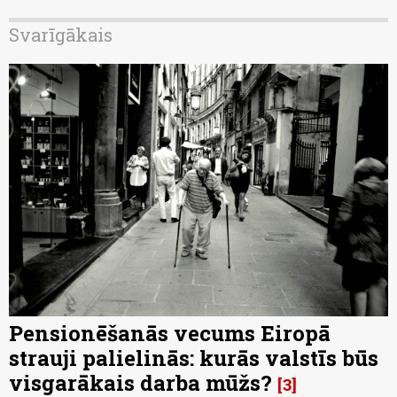
Svarīgākais
Pensionēšanās vecums Eiropā
strauji palielinās: kurās valstīs būs
visgarākais darba mūžs?
3