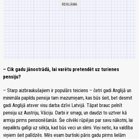
– Cik gadu jānostrādā, lai varētu pretendēt uz turienes
pensiju?
– Starp aizbraukušajiem ir populārs teiciens – četri gadi Anglijā un
minimāla papildu pensija tam mazumiņam, kas būs šeit, bet desmit
gadi Anglijā atsver visu darba dzīvi Latvijā. Tāpat brauc pelnīt
pensiju uz Austriju, Vāciju. Darbi ir smagi, un daudzi to uztver kā
armiju pirms pensionēšanās. Šie cilvēki rūpējas par savu nākotni, lai
nepaliktu galīgi uz sēkļa, kad būs veci un slimi. Viņi netic, ka valdība
viņiem šeit palīdzēs. Mēs esam burtiski pāris gadu pirms lielām