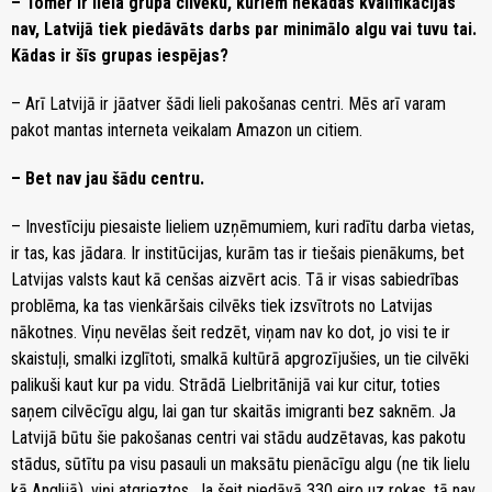
– Tomēr ir liela grupa cilvēku, kuriem nekādas kvalifikācijas
nav, Latvijā tiek piedāvāts darbs par minimālo algu vai tuvu tai.
Kādas ir šīs grupas iespējas?
– Arī Latvijā ir jāatver šādi lieli pakošanas centri. Mēs arī varam
pakot mantas interneta veikalam Amazon un citiem.
– Bet nav jau šādu centru.
– Investīciju piesaiste lieliem uzņēmumiem, kuri radītu darba vietas,
ir tas, kas jādara. Ir institūcijas, kurām tas ir tiešais pienākums, bet
Latvijas valsts kaut kā cenšas aizvērt acis. Tā ir visas sabiedrības
problēma, ka tas vienkāršais cilvēks tiek izsvītrots no Latvijas
nākotnes. Viņu nevēlas šeit redzēt, viņam nav ko dot, jo visi te ir
skaistuļi, smalki izglītoti, smalkā kultūrā apgrozījušies, un tie cilvēki
palikuši kaut kur pa vidu. Strādā Lielbritānijā vai kur citur, toties
saņem cilvēcīgu algu, lai gan tur skaitās imigranti bez saknēm. Ja
Latvijā būtu šie pakošanas centri vai stādu audzētavas, kas pakotu
stādus, sūtītu pa visu pasauli un maksātu pienācīgu algu (ne tik lielu
kā Anglijā), viņi atgrieztos. Ja šeit piedāvā 330 eiro uz rokas, tā nav