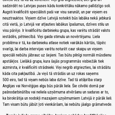
sadzirdēt no Latvijas puses kādu konkrētāku nākamo palīdzīgo soli.
Augsti kvalificēti speciālisti paši var visu sarunāt, un par viņiem es
neuztrauktos. Viņiem dzīve Latvijā noteikti būs labāka nekā jebkurā
citā vietā, jo Latvijā var atļauties labākus īpašumus, dzīves stilu un
visu pārējo. Ir kvalificētu darbinieku grupa, kas varētu strādāt valsts
iestādēs, pētniecībā. Viņi gaida stimulu un novērtējumu. Liela
problēma ir tā, ka darbinieku atlase notiek vairākās kārtās, tāpēc
svarīgi, lai darba intervijas varētu noturēt caur skaipu un viņiem
speciāli nebūtu jābrauc uz šejieni. Tas būtu pilnīgi normāli mūsdienu
apstākļos. Lielākā grupa, kura šajās programmās visbiežāk tiek
aizmirsta, ir kvalificēti strādnieki. Viņi negrib atgriezties, lai strādātu
kāda cita pakļautībā. Ja viņš tā strādās un uz rokas saņems
500 eiro, tad tā viņam nebūs laba dzīve. Tad tā atšķirība starp
Anglijas vai Norvēģijas algu būs pārāk liela. Šie cilvēki domā par
pašnodarbinātību vai neliela uzņēmuma atvēršanu un saduras ar to,
ka birokrātija un nodokļi mazajiem uzņēmumiem Latvijā ir pārāk lieli.
Tam visam būtu jābūt ļoti vienkāršam, lai nebūtu jāalgo grāmatvede.