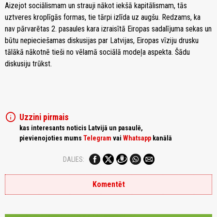
Aizejot sociālismam un strauji nākot iekšā kapitālismam, tās
uztveres kroplīgās formas, tie tārpi izlīda uz augšu. Redzams, ka
nav pārvarētas 2. pasaules kara izraisītā Eiropas sadalījuma sekas un
būtu nepieciešamas diskusijas par Latvijas, Eiropas vīziju drusku
tālākā nākotnē tieši no vēlamā sociālā modeļa aspekta. Šādu
diskusiju trūkst.
info
Uzzini pirmais
kas interesants noticis Latvijā un pasaulē,
pievienojoties mums
Telegram
vai
Whatsapp
kanālā
DALIES:
Komentēt