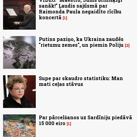
sanāk!" Ļaudis sajūsmā par
Raimonda Paula negaidīto rīcību
koncertā
1
Putins paziņo, ka Ukraina zaudēs
"rietumu zemes", un piemin Poliju
2
Supe par skaudro statistiku: Man
mati ceļas stāvus
Par pārcelšanos uz Sardīniju piedāvā
15 000 eiro
1