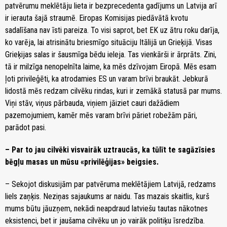
patvērumu meklētāju lieta ir bezprecedenta gadījums un Latvija arī
ir ierauta šajā straumē. Eiropas Komisijas piedāvātā kvotu
sadalīšana nav īsti pareiza. To visi saprot, bet EK uz ātru roku darīja,
ko varēja, lai atrisinātu briesmīgo situāciju Itālijā un Grieķijā. Visas
Grieķijas salas ir šausmīga bēdu ieleja. Tas vienkārši ir ārprāts. Zini,
tā ir milzīga nenopelnīta laime, ka mēs dzīvojam Eiropā. Mēs esam
ļoti privileģēti, ka atrodamies ES un varam brīvi braukāt. Jebkurā
lidostā mēs redzam cilvēku rindas, kuri ir zemākā statusā par mums.
Viņi stāv, viņus pārbauda, viņiem jāiziet cauri dažādiem
pazemojumiem, kamēr mēs varam brīvi pāriet robežām pāri,
parādot pasi.
– Par to jau cilvēki visvairāk uztraucās, ka tūlīt te sagāzīsies
bēgļu masas un mūsu «privilēģijas» beigsies.
– Sekojot diskusijām par patvēruma meklētājiem Latvijā, redzams
liels zaņķis. Neziņas sajaukums ar naidu. Tas mazais skaitlis, kurš
mums būtu jāuzņem, nekādi neapdraud latviešu tautas nākotnes
eksistenci, bet ir jaušama cilvēku un jo vairāk politiķu īsredzība.