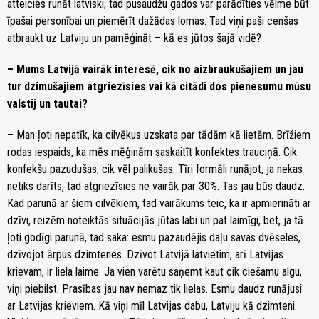
atteicies runāt latviski, tad pusaudžu gados var parādīties vēlme būt
īpašai personībai un piemērīt dažādas lomas. Tad viņi paši cenšas
atbraukt uz Latviju un pamēģināt – kā es jūtos šajā vidē?
– Mums Latvijā vairāk interesē, cik no aizbraukušajiem un jau
tur dzimušajiem atgriezīsies vai kā citādi dos pienesumu mūsu
valstij un tautai?
– Man ļoti nepatīk, ka cilvēkus uzskata par tādām kā lietām. Brīžiem
rodas iespaids, ka mēs mēģinām saskaitīt konfektes trauciņā. Cik
konfekšu pazudušas, cik vēl palikušas. Tīri formāli runājot, ja nekas
netiks darīts, tad atgriezīsies ne vairāk par 30%. Tas jau būs daudz.
Kad parunā ar šiem cilvēkiem, tad vairākums teic, ka ir apmierināti ar
dzīvi, reizēm noteiktās situācijās jūtas labi un pat laimīgi, bet, ja tā
ļoti godīgi parunā, tad saka: esmu pazaudējis daļu savas dvēseles,
dzīvojot ārpus dzimtenes. Dzīvot Latvijā latvietim, arī Latvijas
krievam, ir liela laime. Ja vien varētu saņemt kaut cik ciešamu algu,
viņi piebilst. Prasības jau nav nemaz tik lielas. Esmu daudz runājusi
ar Latvijas krieviem. Kā viņi mīl Latvijas dabu, Latviju kā dzimteni.