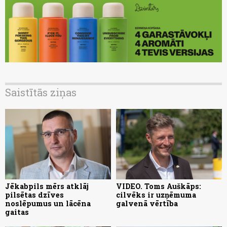
Saistītās ziņas
Jēkabpils mērs atklāj
VIDEO. Toms Auškāps:
pilsētas dzīves
cilvēks ir uzņēmuma
noslēpumus un lācēna
galvenā vērtība
gaitas