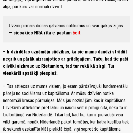
alga, par kuru var normāli dzīvot.
Uzzini pirmais dienas galvenos notikumus un svarīgākās ziņas
—
piesakies NRA rīta e-pastam
šeit
– Ir dzirdētas uzņēmēju sūdzības, ka pie mums daudzi strādāt
negrib un pārāk aizraujoties ar grādīgajiem. Taču, kad tie paši
cilvēki aizbrauc uz Rietumiem, tad tur rukā kā zirgi. Tur
vienkārši apstākļi piespiež.
– Tas attiecas uz mums visiem, jo esam pārdzīvojuši fundamentālu
pāreju no sociālisma uz kapitālismu. Ar mūsu dzīvēm notika
nenormāli krasas pārmaiņas. Mēs jau nezinājām, kas ir kapitālisms.
Cilvēkiem attieksme pret laiku un naudu šeit ir pilnīgi cita, nekā tā ir
Lielbritānijā vai Nīderlandē. Tikai tad, kad tie, kuri ir pieraduši visu
vilkt garumā, nonāk Nīderlandē pakot tomātus, kur katra kustība tiek
ik sekundi uzskaitīta klāt pieliktā čipā, viņi saprot šo kapitālisma