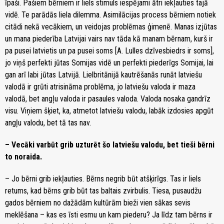
īpaši. Pašiem bērniem ir liels stimuls iespējami ātri iekļauties tajā
vidē. Te parādās liela dilemma. Asimilācijas process bērniem notiek
citādi nekā vecākiem, un veidojas problēmas ģimenē. Manas izjūtas
un mana piederība Latvijai vairs nav tāda kā manam bērnam, kurš ir
pa pusei latvietis un pa pusei soms [A. Lulles dzīvesbiedrs ir soms],
jo viņš perfekti jūtas Somijas vidē un perfekti piederīgs Somijai, lai
gan arī labi jūtas Latvijā. Lielbritānijā kautrēšanās runāt latviešu
valodā ir grūti atrisināma problēma, jo latviešu valoda ir maza
valodā, bet angļu valoda ir pasaules valoda. Valoda nosaka gandrīz
visu. Viņiem šķiet, ka, atmetot latviešu valodu, labāk izdosies apgūt
angļu valodu, bet tā tas nav.
– Vecāki varbūt grib uzturēt šo latviešu valodu, bet tieši bērni
to noraida.
– Jo bērni grib iekļauties. Bērns negrib būt atšķirīgs. Tas ir liels
retums, kad bērns grib būt tas baltais zvirbulis. Tiesa, pusaudžu
gados bērniem no dažādām kultūrām bieži vien sākas sevis
meklēšana – kas es īsti esmu un kam piederu? Ja līdz tam bērns ir