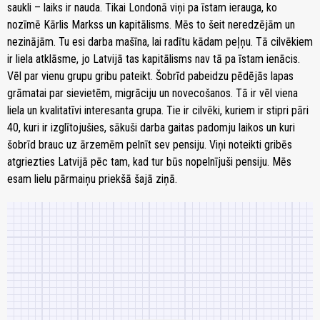
saukli – laiks ir nauda. Tikai Londonā viņi pa īstam ierauga, ko
nozīmē Kārlis Markss un kapitālisms. Mēs to šeit neredzējām un
nezinājām. Tu esi darba mašīna, lai radītu kādam peļņu. Tā cilvēkiem
ir liela atklāsme, jo Latvijā tas kapitālisms nav tā pa īstam ienācis.
Vēl par vienu grupu gribu pateikt. Šobrīd pabeidzu pēdējās lapas
grāmatai par sievietēm, migrāciju un novecošanos. Tā ir vēl viena
liela un kvalitatīvi interesanta grupa. Tie ir cilvēki, kuriem ir stipri pāri
40, kuri ir izglītojušies, sākuši darba gaitas padomju laikos un kuri
šobrīd brauc uz ārzemēm pelnīt sev pensiju. Viņi noteikti gribēs
atgriezties Latvijā pēc tam, kad tur būs nopelnījuši pensiju. Mēs
esam lielu pārmaiņu priekšā šajā ziņā.