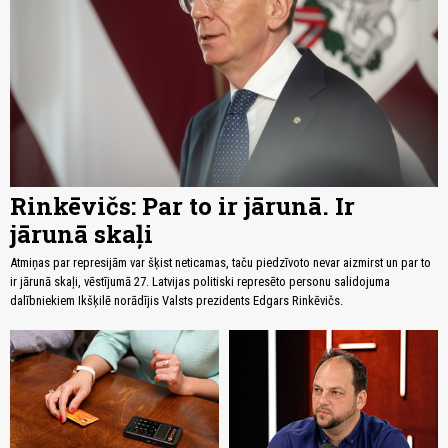
Rinkēvičs: Par to ir jārunā. Ir
jārunā skaļi
Atmiņas par represijām var šķist neticamas, taču piedzīvoto nevar aizmirst un par to
ir jārunā skaļi, vēstījumā 27. Latvijas politiski represēto personu salidojuma
dalībniekiem Ikšķilē norādījis Valsts prezidents Edgars Rinkēvičs.