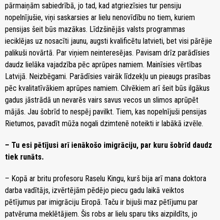
pārmaiņām sabiedrībā, jo tad, kad atgriezīsies tur pensiju
nopelnījušie, viņi saskarsies ar lielu nenovīdību no tiem, kuriem
pensijas šeit būs mazākas. Līdzšinējās valsts programmas
ieciklējas uz nosacīti jaunu, augsti kvalificētu latvieti, bet visi pārējie
palikuši novārtā. Par viņiem neinteresējas. Pavisam drīz parādīsies
daudz lielāka vajadzība pēc aprūpes namiem. Mainīsies vērtības
Latvijā. Neizbēgami. Parādīsies vairāk līdzekļu un pieaugs prasības
pēc kvalitatīvākiem aprūpes namiem. Cilvēkiem arī šeit būs ilgākus
gadus jāstrādā un nevarēs vairs savus vecos un slimos aprūpēt
mājās. Jau šobrīd to nespēj pavilkt. Tiem, kas nopelnījuši pensijas
Rietumos, pavadīt mūža nogali dzimtenē noteikti ir labākā izvēle.
– Tu esi pētījusi arī ienākošo imigrāciju, par kuru šobrīd daudz
tiek runāts.
– Kopā ar britu profesoru Raselu Kingu, kurš bija arī mana doktora
darba vadītājs, izvērtējām pēdējo piecu gadu laikā veiktos
pētījumus par imigrāciju Eiropā. Taču ir bijuši maz pētījumu par
patvēruma meklētājiem. Šis robs ar lielu sparu tiks aizpildīts, jo