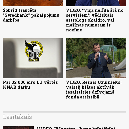
Šobrīd traucēta
VIDEO. "Viņš nelīda ārā no
"Swedbank" pakalpojumu
servisiem"; vēdiskais
darbība
astrologs skaidro, vai
mašīnas numuram ir
nozīme
Par 32 000 eiro LU vērtēs
VIDEO. Reinis Uzulnieks:
KNAB darbu
valstij klātos aktīvāk
iesaistīties dzīvojamā
fonda attīstībā
Lasītākais
VIDEO. "Maestro, Jums brīnišķīgi