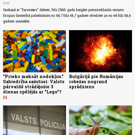
9:45
Saskaņā ar “Euronews” datiem, līdz 2060. gadu beigām pensionēšanās vecums
Eiropas Savienībā palielināsies no 64,7 līdz 66,7 gadiem vīriešiem un no 64 līdz 66,6
gadiem sievietēm.
"Prieks maksāt nodokļus."
Bulgārijā pie Rumānijas
Sabiedrība sašutusi: Valsts
robežas nogrand
pārvaldē strādājošie 3
sprādziens
dienas spēlējās ar "Lego"?
1