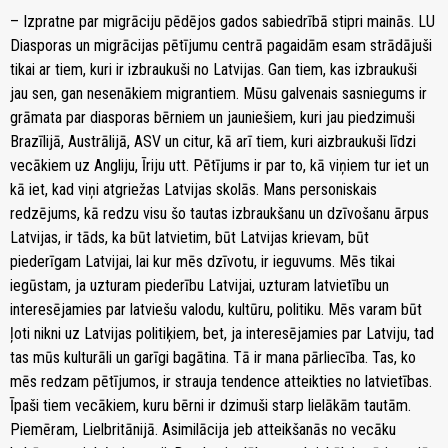
– Izpratne par migrāciju pēdējos gados sabiedrībā stipri mainās. LU
Diasporas un migrācijas pētījumu centrā pagaidām esam strādājuši
tikai ar tiem, kuri ir izbraukuši no Latvijas. Gan tiem, kas izbraukuši
jau sen, gan nesenākiem migrantiem. Mūsu galvenais sasniegums ir
grāmata par diasporas bērniem un jauniešiem, kuri jau piedzimuši
Brazīlijā, Austrālijā, ASV un citur, kā arī tiem, kuri aizbraukuši līdzi
vecākiem uz Angliju, Īriju utt. Pētījums ir par to, kā viņiem tur iet un
kā iet, kad viņi atgriežas Latvijas skolās. Mans personiskais
redzējums, kā redzu visu šo tautas izbraukšanu un dzīvošanu ārpus
Latvijas, ir tāds, ka būt latvietim, būt Latvijas krievam, būt
piederīgam Latvijai, lai kur mēs dzīvotu, ir ieguvums. Mēs tikai
iegūstam, ja uzturam piederību Latvijai, uzturam latvietību un
interesējamies par latviešu valodu, kultūru, politiku. Mēs varam būt
ļoti nikni uz Latvijas politiķiem, bet, ja interesējamies par Latviju, tad
tas mūs kulturāli un garīgi bagātina. Tā ir mana pārliecība. Tas, ko
mēs redzam pētījumos, ir strauja tendence atteikties no latvietības.
Īpaši tiem vecākiem, kuru bērni ir dzimuši starp lielākām tautām.
Piemēram, Lielbritānijā. Asimilācija jeb atteikšanās no vecāku