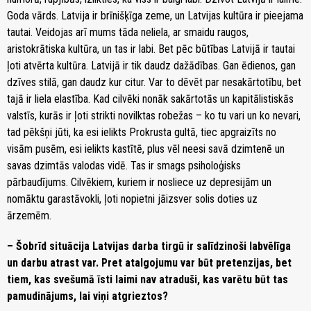
Goda vārds. Latvija ir brīnišķīga zeme, un Latvijas kultūra ir pieejama
tautai. Veidojas arī mums tāda neliela, ar smaidu raugos,
aristokrātiska kultūra, un tas ir labi. Bet pēc būtības Latvijā ir tautai
ļoti atvērta kultūra. Latvijā ir tik daudz dažādības. Gan ēdienos, gan
dzīves stilā, gan daudz kur citur. Var to dēvēt par nesakārtotību, bet
tajā ir liela elastība. Kad cilvēki nonāk sakārtotās un kapitālistiskās
valstīs, kurās ir ļoti strikti novilktas robežas – ko tu vari un ko nevari,
tad pēkšņi jūti, ka esi ielikts Prokrusta gultā, tiec apgraizīts no
visām pusēm, esi ielikts kastītē, plus vēl neesi savā dzimtenē un
savas dzimtās valodas vidē. Tas ir smags psiholoģisks
pārbaudījums. Cilvēkiem, kuriem ir nosliece uz depresijām un
nomāktu garastāvokli, ļoti nopietni jāizsver solis doties uz
ārzemēm.
– Šobrīd situācija Latvijas darba tirgū ir salīdzinoši labvēlīga
un darbu atrast var. Pret atalgojumu var būt pretenzijas, bet
tiem, kas svešumā īsti laimi nav atraduši, kas varētu būt tas
pamudinājums, lai viņi atgrieztos?