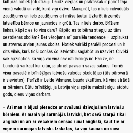
kultūras notiek ļoti strauji. Daudz vieglāk un praktiskāk ir pāriet tajā
vienā valodā un vidē, kurā viņi dzīvo. Manuprāt, tas ir liels individuāls
zaudējums un liels zaudējums arī mūsu tautai. Uzturēt ārzemēs
latvietību bērnos un jauniešos ir grūti. Tas ir liels darbs. Brīžiem
liekas, kāpēc es to visu daru? Kāpēc es to bērnu stiepju uz tām
sestdienas skolām? Bet vērojama arī paralēla tendence – uzplaukst
un atveras arvien jaunas skolas. Notiek vairāki paralēli procesi un ir
cits vilnis, kurš tieši cenšas šo latvietību saglabāt un uzsvērt. Cilvēki
sāk apzināties, ka viņš vai viņa nav īsti laimīgs ne Parīzē, ne
Londonā vai kaut kur citur, ja atmet pavisam savas saknes. Tomēr
visur pasaulē ir brīnišķīgas latviešu valodas skolotājas (tās pārsvarā
ir sievietes). Parīzē ir Lelde Vikmane, bauda skatīties, kā viņa strādā
ar bērniem. Būtu brīnišķīgi, ja Latvija viņai spētu maksāt algu, atdotu
godu, cieņu viņas darbam.
– Arī man ir bijusi pieredze ar svešumā dzīvojošiem latviešu
bērniem. Ar mani viņi sarunājās latviski, bet savā starpā tikai
angliski un arī ar vecākiem cenšas runāt angliski, kaut tie ar
viņiem sarunājas latviski. Izskatās, ka viņi kaunas no sava