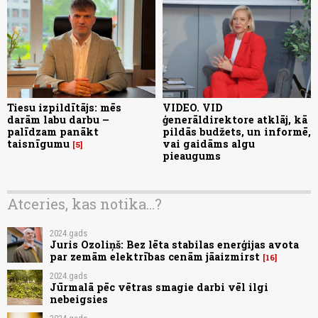
Tiesu izpildītājs: mēs
VIDEO. VID
darām labu darbu –
ģenerāldirektore atklāj, kā
palīdzam panākt
pildās budžets, un informē,
taisnīgumu
vai gaidāms algu
5
pieaugums
Atceries, kas notika...?
2024.gads
Juris Ozoliņš: Bez lēta stabilas enerģijas avota
par zemām elektrības cenām jāaizmirst
16
2024.gads
Jūrmalā pēc vētras smagie darbi vēl ilgi
nebeigsies