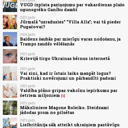
2024.gads
VUGD izplata paziņojumu par vakardienas plašo
ugunsgrēku Ganību dambī
2023.gads
Jūrmalā "uzradusies" "Villa Alla"; vai tā pieder
Pugačovai?
2024.gads
Baidens šaubās par mierīgu varas nodošanu, ja
Tramps zaudēs vēlēšanās
2025.gads
Krievijā tirgo Ukrainas bērnus internetā
2025.gads
Vai zini, kad ir īstais laiks mazgāt logus?
Praktiski novērojumi un pārbaudīti padomi
2023.gads
Valdība plāno gripas vakcīnu iepirkumu par
četriem miljoniem
1
2023.gads
Māksliniece Magone Boleiko. Steidzami
jādodas prom no pilsētas
2025.gads
Lielbritānija sāk atteikt ukraiņiem pastāvīgu