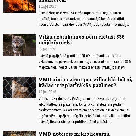
10.apr 2025
Latvijā šogad dzēsti 63 meža ugunsgrēki 18,1 hektāra
platībā, tostarp jaunaudzes degušas 8,9 hektāru platībā,
liecina Valsts meža dienesta (VMD) publiskotā informācija.
Vilku uzbrukumos pērn cietuši 336
mājdzīvnieki
25.jan 2025
Latvijā pagājušajā gadā fiksēti 89 gadījumi, kad vilki ir
uzbrukuši mājdzīvniekiem, un šajos uzbrukumos cietuši 336
mājdzīvnieki, vēsta Valsts meža dienesta (VMD) pārstāvji.
VMD aicina ziņot par vilku klātbūtni;
kādas ir izplatītākās pazīmes?
12.jan 2025
Valsts meža dienests (VMD) aicina iedzīvotājus ziņot par
vilku klātbūtnes pazīmēm, tostarp konstatētajām pēdām,
ekskrementiem, kā arī atrastiem noplēstiem dzīvniekiem, lai
iegūtu pēc iespējas pilnīgāku priekšstatu par vilku izplatību
Latvijā, liecina dienesta publiskotā informācija.
VMD noteicis mikroliegumu