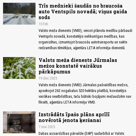
Trīs mednieki šaudās no braucoša
auto Ventspils novadā; viņus gaida
sods
10.feb
Valsts meža dienests (VMD), veicot plānotu medību pārbaudi
Ventspils novadā, konstatējis nelikumīgas medības, kas
organizētas, izmantojot braucošu autotransportu un nakts
redzamības tēmēkļus, aģentūru LETA informēja dienestā.
Valsts meža dienests Jūrmalas
mežos konstatē vairākus
pārkāpumus
19.dec 2025
Valsts meža dienests (VMD) Jūrmalas pašvaldības mežos,
apsekojot 262 nogabalus 520 hektāru platībā, konstatējis
vairākas neatbilstības, taču būtiski bojājumi mežaudzēm nav
fiksēti, aģentūru LETA informēja VMD.
Izstrādāts īpašs plāns aprīlī
novērotā jenota ķeršanai
7.mai 2025
Dabas aizsardzības pārvalde (DAP) sadarbībā ar Valsts