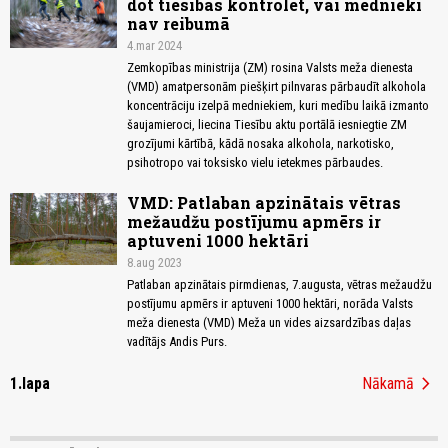
dot tiesības kontrolēt, vai mednieki
nav reibumā
4.mar 2024
Zemkopības ministrija (ZM) rosina Valsts meža dienesta
(VMD) amatpersonām piešķirt pilnvaras pārbaudīt alkohola
koncentrāciju izelpā medniekiem, kuri medību laikā izmanto
šaujamieroci, liecina Tiesību aktu portālā iesniegtie ZM
grozījumi kārtībā, kādā nosaka alkohola, narkotisko,
psihotropo vai toksisko vielu ietekmes pārbaudes.
VMD: Patlaban apzinātais vētras
mežaudžu postījumu apmērs ir
aptuveni 1000 hektāri
8.aug 2023
Patlaban apzinātais pirmdienas, 7.augusta, vētras mežaudžu
postījumu apmērs ir aptuveni 1000 hektāri, norāda Valsts
meža dienesta (VMD) Meža un vides aizsardzības daļas
vadītājs Andis Purs.
chevron_right
1.lapa
Nākamā