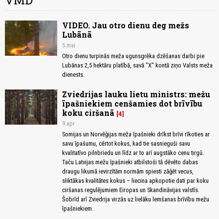
VMD
VIDEO. Jau otro dienu deg mežs
Lubānā
5.mai
Otro dienu turpinās meža ugunsgrēka dzēšanas darbi pie
Lubānas 2,5 hektāru platībā, savā "X" kontā ziņo Valsts meža
dienests.
Zviedrijas lauku lietu ministrs: mežu
īpašniekiem cenšamies dot brīvību
koku ciršanā
4
9.apr
Somijas un Norvēģijas meža īpašnieki drīkst brīvi rīkoties ar
savu īpašumu, cērtot kokus, kad tie sasnieguši savu
kvalitatīvo pilnbriedu un līdz ar to arī augstāko cenu tirgū.
Taču Latvijas mežu īpašnieki atbilstoši tā dēvēto dabas
draugu likumā ievirzītām normām spiesti zāģēt vecus,
sliktākas kvalitātes kokus – liecina apkopotie dati par koku
ciršanas regulējumiem Eiropas un Skandināvijas valstīs.
Šobrīd arī Zviedrija virzās uz lielāku lemšanas brīvību mežu
īpašniekiem.