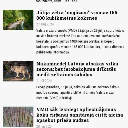
tas izdarīts, vēsta "Bez Tabu".
Jūlija vētra "nogāzusi" vismaz 165
000 kubikmetrus koksnes
27.aug 2024
Valsts meža dienests (VMD) 28.jūlija un 29.jūlija stipro lietavu
un vēja brāzmu ietekmē līdz augusta izskaņai mežaudzēm
konstatējis postījumus 1400 hektāru platībā, ar kopējo
koksnes apmēru vismaz 165 000 kubikmetru, liecina dienesta
publiskotā informācija.
Nākamnedēļ Latvijā atsākas vilku
sezona; bez ierobežojuma drīkstēs
medīt zeltainos šakāļus
11.jūl 2024
Latvijā pirmdien, 15.jūlijā, sāksies vilku un zeltaino šakāļu
medību sezona, aģentūru LETA informēja Valsts meža
dienesta (VMD) pārstāvji.
VMD sāk izsniegt apliecinājumus
koku ciršanai sanitārajā cirtē; aicina
apsekot priežu audzes
28.jun 2024