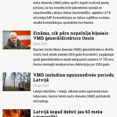
meža dienestu (VMD) plāno aprīlī Latgalē novērotā jenota
ķeršanu, lai tas nevarētu brīvi pārvietoties savvaļā un
neapdraudētu Latvijas dabas daudzveidību, aģentūru LETA
informēja DAP Komunikācijas un dabas izglītības nodaļas
vecākā komunikācijas speciāliste Ilze Reinika.
Zināms, cik pērn nopelnīja bijušais
VMD ģenerāldirektors Ozols
4.mai 2025
Bijušais Valsts Meža dienesta (VMD) ģenerāldirektors Arvīds
Ozols, kurš amatu pameta 2024.gada 8.novembrī, pagājušajā
gadā ģenerāldirektora amatā atalgojumā saņēmis 57 752 eiro,
liecina iesniegtā amatpersonas deklarācija par 2024.gadu.
VMD izsludina ugunsnedrošo periodu
Latvijā
28.apr 2025
Latvijā ceturtdien, 1.maijā, sāksies meža ugunsnedrošais
laikposms, liecina Valsts meža dienesta (VMD) publiskotā
informācija.
Latvijā šogad dzēsti jau 63 meža
ugunsgrēki