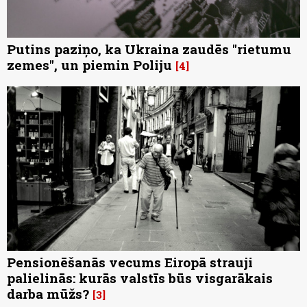
Putins paziņo, ka Ukraina zaudēs "rietumu
zemes", un piemin Poliju
4
Pensionēšanās vecums Eiropā strauji
palielinās: kurās valstīs būs visgarākais
darba mūžs?
3