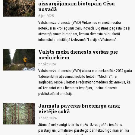
aizsargājamam biotopam Cēsu
novadā
6.jan 2025
Valsts meža dienesta (VMD) Vidzemes virsmežniecība
noteikusi mikroliegumu Cēsu novada Līgatnes pagastā īpaši
aizsargājamam biotopam, liecina dienesta publiskotā
informācija oficiālajā izdevumā "Latvijas Vēstnesis".
Valsts meža dienests vēršas pie
medniekiem
27.okt 2024
Valsts meža dienests (VMD) aicina medniekus līdz 2024.gada
1.decembrim atjaunināt mobilo lietotni "Mednis", lai
saglabātu iespēju lietotnē reģistrēt nomedītos dzīvniekus, kā
arī izmantot citas lietotnes iespējas, liecina dienesta
publiskotā informācija.
Jūrmalā paveras briesmīga aina;
vietējie šokā
17.sep 2024
Jūrmalā nelikumīgi izcirsts mežs. Uzraugošās iestādes
pārstāvji un jūrmalnieki pārsteigti par nekaunīgo manieri, kā