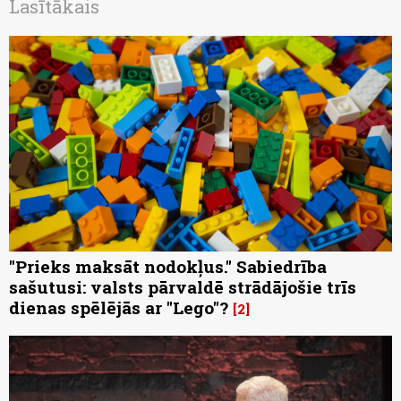
Lasītākais
"Prieks maksāt nodokļus." Sabiedrība
sašutusi: valsts pārvaldē strādājošie trīs
dienas spēlējās ar "Lego"?
2