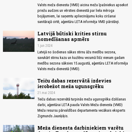
Valsts meža dienesta (VMD) aicina meža īpašniekus apsekot
priežu audzes un vērsties dienestā par liela mēroga
bojājumiem, lai saņemtu apliecinājumu koku ciršanai
sanitārajā cirtē, aģentūru LETA informēja VMD pārstāvji.
Latvijā būtiski krities stirnu
nomedīšanas apmērs
1.jun 2024
Latvijā no šodienas sākas stirnu āžu medību sezona,
savukārt stirnu kazu un kazlēnu vecumā līdz vienam gadam
medību sezona sāksies 15.augustā, aģentūru LETA informēja
Valsts meža dienestā (VMD).
Teiču dabas rezervātā izdevies
ierobežot meža ugunsgrēku
21.mai 2024
Teiču dabas rezervātā turpinās meža ugunsgrēka dzēšanas
darbi, aģentūrai LETA pauda Valsts Meža dienesta (VMD)
Meža resursu pārvaldības departamenta vecākais eksperts
Zigmunds Jaunķiķis.
Meža dienesta darbiniekiem varētu