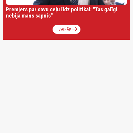
Premjers par savu ceļu līdz politikai: "Tas galīgi
nebija mans sapnis"
arrow_right_alt
VAIRĀK