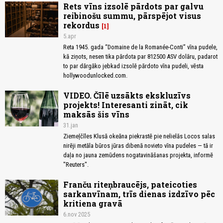
Rets vīns izsolē pārdots par galvu
reibinošu summu, pārspējot visus
rekordus
1
5.apr
Reta 1945. gada “Domaine de la Romanée-Conti” vīna pudele,
kā ziņots, nesen tika pārdota par 812500 ASV dolāru, padarot
to par dārgāko jebkad izsolē pārdoto vīna pudeli, vēsta
hollywoodunlocked.com.
VIDEO. Čīlē uzsākts ekskluzīvs
projekts! Interesanti zināt, cik
maksās šis vīns
31.jan
Ziemeļčīles Klusā okeāna piekrastē pie nelielās Locos salas
nirēji metāla būros jūras dibenā novieto vīna pudeles — tā ir
daļa no jauna zemūdens nogatavināšanas projekta, informē
"Reuters".
Franču riteņbraucējs, pateicoties
sarkanvīnam, trīs dienas izdzīvo pēc
kritiena gravā
6.nov 2025