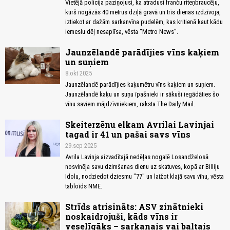
Vietējā policija paziņojusi, ka atradusi franču riteņbraucēju,
kurš nogāzās 40 metrus dziļā gravā un trīs dienas izdzīvoja,
iztiekot ar dažām sarkanvīna pudelēm, kas kritienā kaut kādu
iemeslu dēļ nesaplīsa, vēsta “Metro News”.
Jaunzēlandē parādījies vīns kaķiem
un suņiem
8.okt 2025
Jaunzēlandē parādījies kaķumētru vīns kaķiem un suņiem.
Jaunzēlandē kaķu un suņu īpašnieki ir sākuši iegādāties šo
vīnu saviem mājdzīvniekiem, raksta The Daily Mail.
Skeiterzēnu elkam Avrilai Lavinjai
tagad ir 41 un pašai savs vīns
29.sep 2025
Avrila Lavinja aizvadītajā nedēļas nogalē Losandželosā
nosvinēja savu dzimšanas dienu uz skatuves, kopā ar Billiju
Idolu, nodziedot dziesmu "77" un laižot klajā savu vīnu, vēsta
tabloīds NME.
Strīds atrisināts: ASV zinātnieki
noskaidrojuši, kāds vīns ir
veselīgāks – sarkanais vai baltais