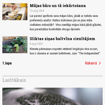
Mājas bārs un tā iekārtošana
13.aug 2024
Lai pareizi aprīkotu savu mājas bāru, jāsāk ar nelielu savu
preferenču analīzi. Kādus dzērienus jūs un jūsu mīļie
izvēlaties visbiežāk? Vīna cienītāju mājas bārā jābūt glāzēm,
kas paredzētas konkrētām vīnogu šķirnēm.
Sliktas ziņas baltvīna cienītājiem
8.aug 2024
Klimata pārmaiņas nopietni ietekmē Ungārijas vīna nozari,
kas ir slavena ar saviem baltvīniem, ziņo “The Independent”.
chevron_right
1.lapa
Nākamā
Lasītākais