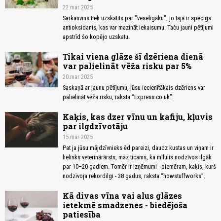
22.mar 2025
Sarkanvīns tiek uzskatīts par "veselīgāku", jo tajā ir spēcīgs
antioksidants, kas var mazināt iekaisumu. Taču jauni pētījumi
apstrīd šo kopējo uzskatu.
Tikai viena glāze šī dzēriena dienā
var palielināt vēža risku par 5%
20.mar 2025
Saskaņā ar jaunu pētījumu, jūsu iecienītākais dzēriens var
palielināt vēža risku, raksta “Express.co.uk”.
Kaķis, kas dzer vīnu un kafiju, kļuvis
par ilgdzīvotāju
15.mar 2025
Pat ja jūsu mājdzīvnieks ēd pareizi, daudz kustas un viņam ir
lielisks veterinārārsts, maz ticams, ka mīlulis nodzīvos ilgāk
par 10–20 gadiem. Tomēr ir izņēmumi - piemēram, kaķis, kurš
nodzīvoja rekordilgi - 38 gadus, raksta “howstuffworks”.
Kā divas vīna vai alus glāzes
ietekmē smadzenes - biedējoša
patiesība