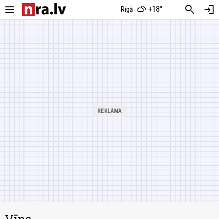
menu
search
login
+18°
Rīgā