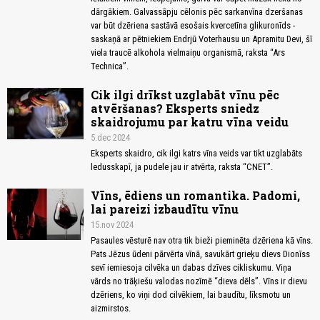
dārgākiem. Galvassāpju cēlonis pēc sarkanvīna dzeršanas
var būt dzēriena sastāvā esošais kvercetīna glikuronīds -
saskaņā ar pētniekiem Endrjū Voterhausu un Apramitu Devi, šī
viela traucē alkohola vielmaiņu organismā, raksta “Ars
Technica”.
Cik ilgi drīkst uzglabāt vīnu pēc
atvēršanas? Eksperts sniedz
skaidrojumu par katru vīna veidu
5.dec 2024
Eksperts skaidro, cik ilgi katrs vīna veids var tikt uzglabāts
ledusskapī, ja pudele jau ir atvērta, raksta “CNET”.
Vīns, ēdiens un romantika. Padomi,
lai pareizi izbaudītu vīnu
15.nov 2024
Pasaules vēsturē nav otra tik bieži pieminēta dzēriena kā vīns.
Pats Jēzus ūdeni pārvērta vīnā, savukārt grieķu dievs Dionīss
sevī iemiesoja cilvēka un dabas dzīves cikliskumu. Viņa
vārds no trāķiešu valodas nozīmē “dieva dēls”. Vīns ir dievu
dzēriens, ko viņi dod cilvēkiem, lai baudītu, līksmotu un
aizmirstos.