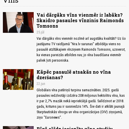
Vīns
Vai dārgāks vīns vienmēr ir labāks?
Skaidro pasaules vīnzinis Raimonds
Tomsons
25.jūl
Vai dārgāks vīns vienmēr nozīmē arī augstāku kvalitāti? Uz šo
jautājumu TV raidījumā "Nra.lv sarunas" atbildēja viens no
pasaulē atzītākajiem vīnziņiem Raimonds Tomsons, uzsverot,
ka vienas pareizās atbildes nav, jo vīna baudīšana vienmēr
paliek ļoti personiska.
Kāpēc pasaulē atsakās no vīna
dzeršanas?
22.jun
Globālais vīna patēriņš turpina samazināties. 2025. gadā
pasaules iedzīvotāji izdzēra 208 miljonus hektolitru vīna, kas
ir par 2,7% mazāk nekā iepriekšējā gadā. Salīdzinot ar 2018.
gadu, kritums jau ir sasniedzis 14%. Šie dati ir atklāti jaunajā
Starptautiskās vīnogu un vīna organizācijas (OIV) ziņojumā,
ziņo "Euronews".
Rīgā slēdz iecienītu vīna studiju