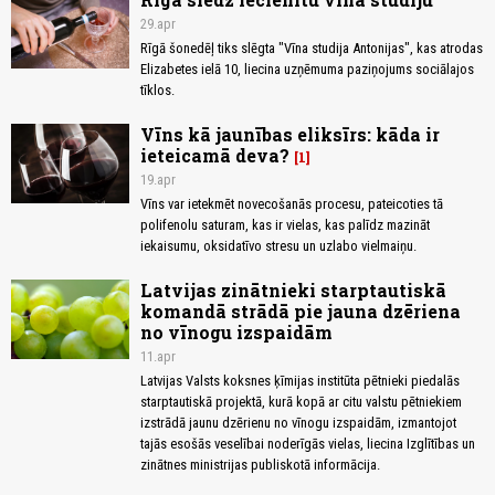
29.apr
Rīgā šonedēļ tiks slēgta "Vīna studija Antonijas", kas atrodas
Elizabetes ielā 10, liecina uzņēmuma paziņojums sociālajos
tīklos.
Vīns kā jaunības eliksīrs: kāda ir
ieteicamā deva?
1
19.apr
Vīns var ietekmēt novecošanās procesu, pateicoties tā
polifenolu saturam, kas ir vielas, kas palīdz mazināt
iekaisumu, oksidatīvo stresu un uzlabo vielmaiņu.
Latvijas zinātnieki starptautiskā
komandā strādā pie jauna dzēriena
no vīnogu izspaidām
11.apr
Latvijas Valsts koksnes ķīmijas institūta pētnieki piedalās
starptautiskā projektā, kurā kopā ar citu valstu pētniekiem
izstrādā jaunu dzērienu no vīnogu izspaidām, izmantojot
tajās esošās veselībai noderīgās vielas, liecina Izglītības un
zinātnes ministrijas publiskotā informācija.