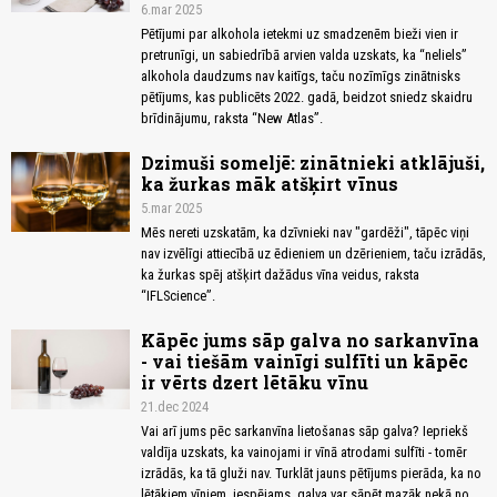
6.mar 2025
Pētījumi par alkohola ietekmi uz smadzenēm bieži vien ir
pretrunīgi, un sabiedrībā arvien valda uzskats, ka “neliels”
alkohola daudzums nav kaitīgs, taču nozīmīgs zinātnisks
pētījums, kas publicēts 2022. gadā, beidzot sniedz skaidru
brīdinājumu, raksta “New Atlas”.
Dzimuši someljē: zinātnieki atklājuši,
ka žurkas māk atšķirt vīnus
5.mar 2025
Mēs nereti uzskatām, ka dzīvnieki nav "gardēži", tāpēc viņi
nav izvēlīgi attiecībā uz ēdieniem un dzērieniem, taču izrādās,
ka žurkas spēj atšķirt dažādus vīna veidus, raksta
“IFLScience”.
Kāpēc jums sāp galva no sarkanvīna
- vai tiešām vainīgi sulfīti un kāpēc
ir vērts dzert lētāku vīnu
21.dec 2024
Vai arī jums pēc sarkanvīna lietošanas sāp galva? Iepriekš
valdīja uzskats, ka vainojami ir vīnā atrodami sulfīti - tomēr
izrādās, ka tā gluži nav. Turklāt jauns pētījums pierāda, ka no
lētākiem vīniem, iespējams, galva var sāpēt mazāk nekā no