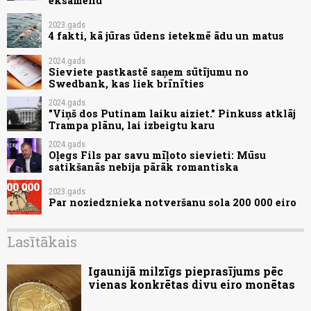
eksāmenu
2023.gads
4 fakti, kā jūras ūdens ietekmē ādu un matus
2024.gads
Sieviete pastkastē saņem sūtījumu no
Swedbank, kas liek brīnīties
2024.gads
"Viņš dos Putinam laiku aiziet." Pinkuss atklāj
Trampa plānu, lai izbeigtu karu
2024.gads
Oļegs Fils par savu mīļoto sievieti: Mūsu
satikšanās nebija pārāk romantiska
2023.gads
Par noziedznieka notveršanu sola 200 000 eiro
Lasītākais
Igaunijā milzīgs pieprasījums pēc
vienas konkrētas divu eiro monētas