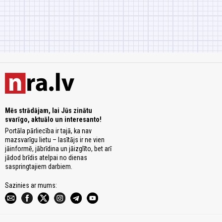
Mēs strādājam, lai Jūs zinātu
svarīgo, aktuālo un interesanto!
Portāla pārliecība ir tajā, ka nav
mazsvarīgu lietu – lasītājs ir ne vien
jāinformē, jābrīdina un jāizglīto, bet arī
jādod brīdis atelpai no dienas
saspringtajiem darbiem.
Sazinies ar mums: