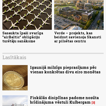
Sasaukta īpaši svarīga
Verde – projekts, kas
"airBaltic" obligāciju
beidzot savienoja Skansti
turētāju sanāksme
ar pilsētas centru
Lasītākais
Igaunijā milzīgs pieprasījums pēc
vienas konkrētas divu eiro monētas
Fiskālās disiplīnas padome nosūta
brīdinājuma vēstuli Kulbergam
3