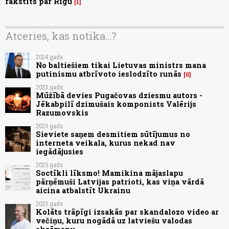
rakstīts par Rīgu
1
Atceries, kas notika...?
2024.gads
No baltiešiem tikai Lietuvas ministrs mana
putinismu atbrīvoto ieslodzīto runās
5
2023.gads
Mūžībā devies Pugačovas dziesmu autors -
Jēkabpilī dzimušais komponists Valērijs
Razumovskis
2023.gads
Sieviete saņem desmitiem sūtījumus no
interneta veikala, kurus nekad nav
iegādājusies
2025.gads
Soctīkli līksmo! Mamikina mājaslapu
pārņēmuši Latvijas patrioti, kas viņa vārdā
aicina atbalstīt Ukrainu
2023.gads
Kolāts trāpīgi izsakās par skandalozo video ar
večiņu, kuru nogādā uz latviešu valodas