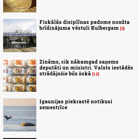
Fiskālās disiplīnas padome nosūta
brīdinājuma vēstuli Kulbergam
3
Zināms, cik nākamgad saņems
deputāti un ministri. Valsts iestādēs
strādājošie būs šokā
12
Igaunijas piekrastē notikusi
zemestrīce