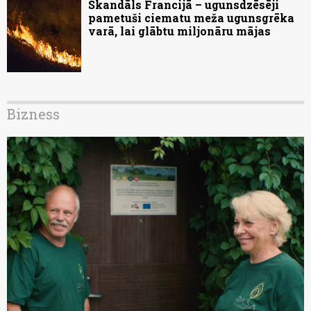
Skandāls Francijā – ugunsdzēsēji
pametuši ciematu meža ugunsgrēka
varā, lai glābtu miljonāru mājas
Bizness