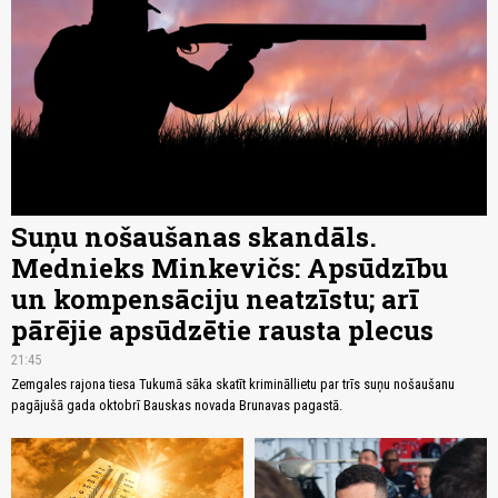
Suņu nošaušanas skandāls.
Mednieks Minkevičs: Apsūdzību
un kompensāciju neatzīstu; arī
pārējie apsūdzētie rausta plecus
21:45
Zemgales rajona tiesa Tukumā sāka skatīt krimināllietu par trīs suņu nošaušanu
pagājušā gada oktobrī Bauskas novada Brunavas pagastā.