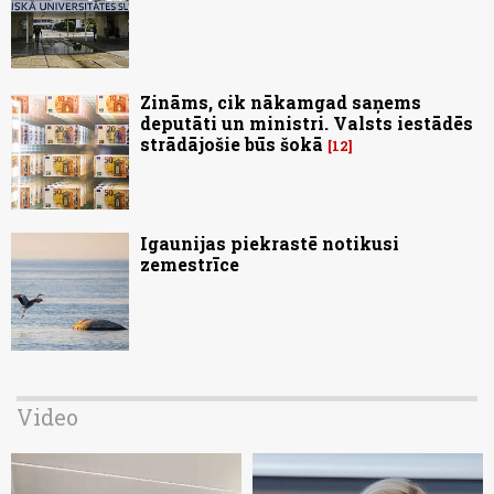
Zināms, cik nākamgad saņems
deputāti un ministri. Valsts iestādēs
strādājošie būs šokā
12
Igaunijas piekrastē notikusi
zemestrīce
Video