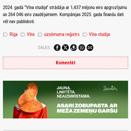
2024. gadā "Vīna studija" strādāja ar 1,437 miljonu eiro apgrozījumu
un 264 046 eiro zaudējumiem. Kompānijas 2025. gada finanšu dati
vēl nav publiskoti.
label
label
label
label
Rīga
Vīns
uzņēmuma reģistrs
Vīna studija
DALIES:
Komentēt