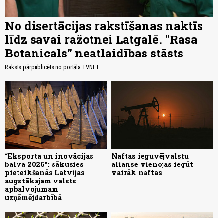
No disertācijas rakstīšanas naktīs
līdz savai ražotnei Latgalē. "Rasa
Botanicals" neatlaidības stāsts
Raksts pārpublicēts no portāla TVNET.
“Eksporta un inovācijas
Naftas ieguvējvalstu
balva 2026”: sākusies
alianse vienojas iegūt
pieteikšanās Latvijas
vairāk naftas
augstākajam valsts
apbalvojumam
uzņēmējdarbībā