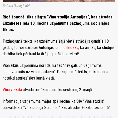
© Ģirts Ozoliņš f64
Rīgā šonedēļ tiks slēgta "Vīna studija Antonijas", kas atrodas
Elizabetes ielā 10, liecina uzņēmuma paziņojums sociālajos
tīklos.
Paziņojumā teikts, ka uzņēmums šajā vietā strādājis gandrīz 18
gadus, tomēr darbība Antonijas ielā
noslēdzas,
kā arī tas, ka studijas
darbība tiek pārtraukta ārēju apstākļu ietekmē.
Vienlaikus uzņēmumā norāda, ka tas "nav gals un uzņēmums
neatsveicinās uz visiem laikiem". Paziņojumā teikts, ka komanda
noteikti atgriezīsies jaunā vietā.
Vīna veikala
atvadu pasākums notiks sestdien, 2. maijā.
Informācija uzņēmuma mājaslapā liecina, ka SIA "Vīna studija"
pārvalda arī "Vīna studija Splendid", kas atrodas Elizabetes ielā 61.