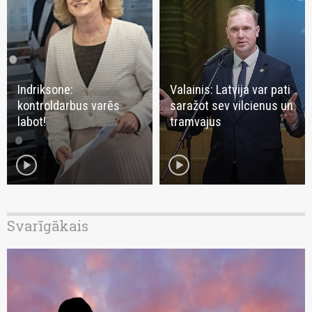
Indriksone:
Valainis: Latvija var pati
kontroldarbus varēs
saražot sev vilcienus un
labot!
tramvajus
play_circle
play_circle
Svarīgākais