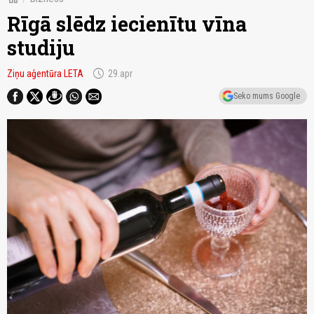
Rīgā slēdz iecienītu vīna
studiju
schedule
Ziņu aģentūra LETA
29.apr
Seko mums Google