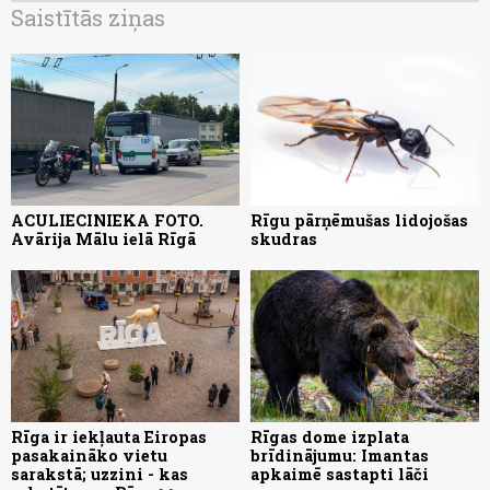
Saistītās ziņas
ACULIECINIEKA FOTO.
Rīgu pārņēmušas lidojošas
Avārija Mālu ielā Rīgā
skudras
Rīga ir iekļauta Eiropas
Rīgas dome izplata
pasakaināko vietu
brīdinājumu: Imantas
sarakstā; uzzini - kas
apkaimē sastapti lāči