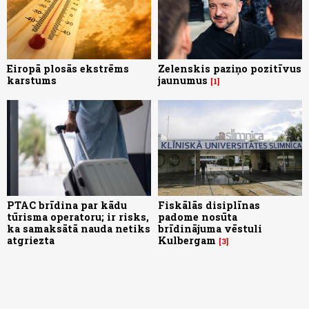
Eiropā plosās ekstrēms
Zelenskis paziņo pozitīvus
karstums
jaunumus
1
PTAC brīdina par kādu
Fiskālās disiplīnas
tūrisma operatoru; ir risks,
padome nosūta
ka samaksātā nauda netiks
brīdinājuma vēstuli
atgriezta
Kulbergam
3