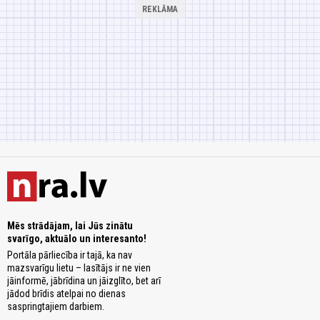
Mēs strādājam, lai Jūs zinātu
svarīgo, aktuālo un interesanto!
Portāla pārliecība ir tajā, ka nav
mazsvarīgu lietu – lasītājs ir ne vien
jāinformē, jābrīdina un jāizglīto, bet arī
jādod brīdis atelpai no dienas
saspringtajiem darbiem.