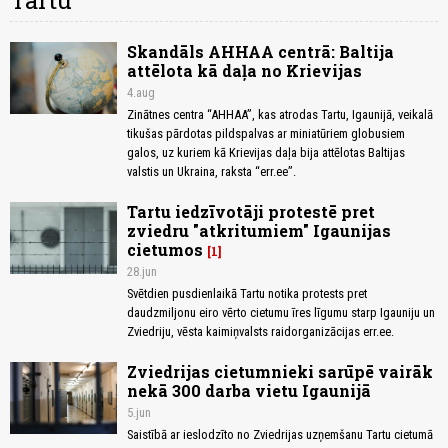
Tartu
Skandāls AHHAA centrā: Baltija
attēlota kā daļa no Krievijas
4.aug
Zinātnes centra “AHHAA”, kas atrodas Tartu, Igaunijā, veikalā
tikušas pārdotas pildspalvas ar miniatūriem globusiem
galos, uz kuriem kā Krievijas daļa bija attēlotas Baltijas
valstis un Ukraina, raksta “err.ee”.
Tartu iedzīvotāji protestē pret
zviedru "atkritumiem" Igaunijas
cietumos
1
28.jun
Svētdien pusdienlaikā Tartu notika protests pret
daudzmiljonu eiro vērto cietumu īres līgumu starp Igauniju un
Zviedriju, vēsta kaimiņvalsts raidorganizācijas err.ee.
Zviedrijas cietumnieki sarūpē vairāk
nekā 300 darba vietu Igaunijā
5.jun
Saistībā ar ieslodzīto no Zviedrijas uzņemšanu Tartu cietumā