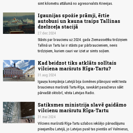
simt kilometru attālumā no agresorvalsts Krievijas.
Igaunijas spožie prāmji, ērtie
autobusi un kauna traips Tallinas
dzelzceļa stacijā
27.dec 2024
Stāsts par braucienu uz 2024. gada Ziemassvētku tirdziņiem
Tallinā un Tartu lai ir stāsts par pārbraucieniem, nevis
tirdziņiem, kuriem cauri var iziet ar simts soļiem.
Kad beidzot tiks atklāts solītais
vilciena maršruts Rīga-Tartu?
31.aug 2024
Igauņu kompānija Latvijā bija šomēnes plānojusi veikt testa
braucienus maršrutā Tartu-Rīga, savukārt pasažierus sākt
pārvadāt oktobrī, vēsta Latvijas Radio.
Satiksmes ministrija slavē gaidāmo
vilcienu maršrutu Rīga-Tartu
31.mai 2024
Vilciens maršrutā Rīga-Tartu uzlabos iekšējo pārvadājumu
pieejamību Latvijā, jo Latvijas pusē tas piestās arī Valmieras,