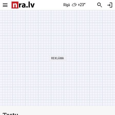
menu
search
login
+23°
Rīgā