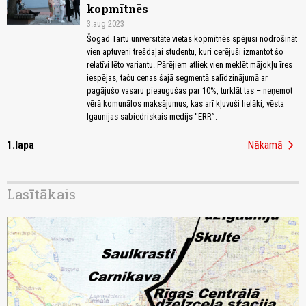
kopmītnēs
3.aug 2023
Šogad Tartu universitāte vietas kopmītnēs spējusi nodrošināt
vien aptuveni trešdaļai studentu, kuri cerējuši izmantot šo
relatīvi lēto variantu. Pārējiem atliek vien meklēt mājokļu īres
iespējas, taču cenas šajā segmentā salīdzinājumā ar
pagājušo vasaru pieaugušas par 10%, turklāt tas – neņemot
vērā komunālos maksājumus, kas arī kļuvuši lielāki, vēsta
Igaunijas sabiedriskais medijs “ERR”.
chevron_right
1.lapa
Nākamā
Lasītākais