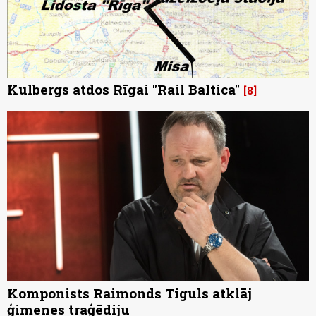
Kulbergs atdos Rīgai "Rail Baltica"
8
Komponists Raimonds Tiguls atklāj
ģimenes traģēdiju