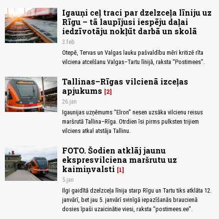
Igauņi ceļ traci par dzelzceļa līniju uz
Rīgu – tā laupījusi iespēju daļai
iedzīvotāju nokļūt darbā un skolā
3.feb
Otepē, Tervas un Valgas lauku pašvaldību mēri kritizē rīta
vilciena atcelšanu Valgas–Tartu līnijā, raksta “Postimees”.
Tallinas–Rīgas vilcienā izceļas
apjukums
2
26.jan
Igaunijas uzņēmums “Elron” nesen uzsāka vilcienu reisus
maršrutā Tallina–Rīga. Otrdien īsi pirms pulksten trijiem
vilciens atkal atstāja Tallinu.
FOTO. Šodien atklāj jaunu
ekspresvilciena maršrutu uz
kaimiņvalsti
1
5.jan
Ilgi gaidītā dzelzceļa līnija starp Rīgu un Tartu tiks atklāta 12.
janvārī, bet jau 5. janvārī svinīgā iepazīšanās braucienā
dosies īpaši uzaicinātie viesi, raksta “postimees.ee”.