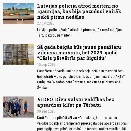
Latvijas policija atrod meiteni no
Igaunijas, kas bija pazudusi vairāk
nekā pirms nedēļas
27.okt 2025
Latvijas policija Valkā atradusi pirms vairāk nekā nedēļas
Tartu pazudušu meiteni.
Šā gada beigās būs jauns pasažieru
vilciena maršruts, bet 2029. gadā
“Cēsis pārvērtīs par Siguldu”
15.sep 2025
Pasažieru pārvadājumi pa dzelzceļu netiks samazināti bet
tieši otrādi – tiks palielināti, un būs arī jauni maršruti, “XTV”
raidījumā “Naudas cena” stāstīja satiksmes ministrs Atis
Švinka.
VIDEO. Divu valstu valdības bez
apsardzes klīst pa Tērbatu
30.aug 2025
Kurā Eiropas pilsētā vēl var vērot skatu, kur divu valstu
valdību locekļi ar premjeriem priekšgalā bez apsardzes brīvi
pastaigājas vecpilsētas ielās? Un tas viss notiek vairāk nekā