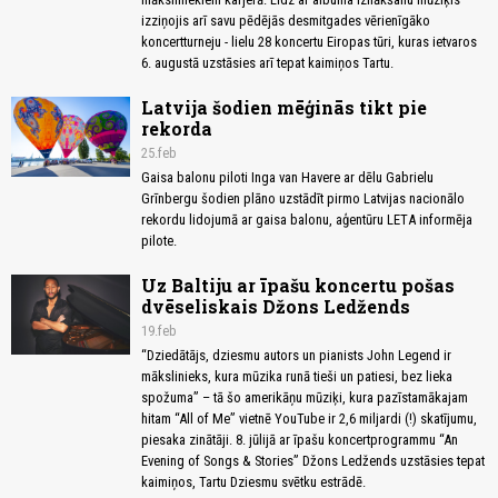
izziņojis arī savu pēdējās desmitgades vērienīgāko
koncertturneju - lielu 28 koncertu Eiropas tūri, kuras ietvaros
6. augustā uzstāsies arī tepat kaimiņos Tartu.
Latvija šodien mēģinās tikt pie
rekorda
25.feb
Gaisa balonu piloti Inga van Havere ar dēlu Gabrielu
Grīnbergu šodien plāno uzstādīt pirmo Latvijas nacionālo
rekordu lidojumā ar gaisa balonu, aģentūru LETA informēja
pilote.
Uz Baltiju ar īpašu koncertu pošas
dvēseliskais Džons Ledžends
19.feb
“Dziedātājs, dziesmu autors un pianists John Legend ir
mākslinieks, kura mūzika runā tieši un patiesi, bez lieka
spožuma” – tā šo amerikāņu mūziķi, kura pazīstamākajam
hitam “All of Me” vietnē YouTube ir 2,6 miljardi (!) skatījumu,
piesaka zinātāji. 8. jūlijā ar īpašu koncertprogrammu “An
Evening of Songs & Stories” Džons Ledžends uzstāsies tepat
kaimiņos, Tartu Dziesmu svētku estrādē.