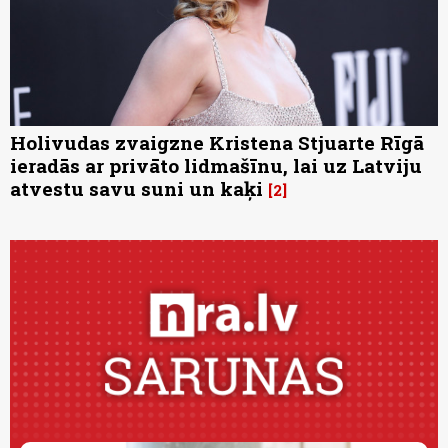
Holivudas zvaigzne Kristena Stjuarte Rīgā
ieradās ar privāto lidmašīnu, lai uz Latviju
atvestu savu suni un kaķi
2