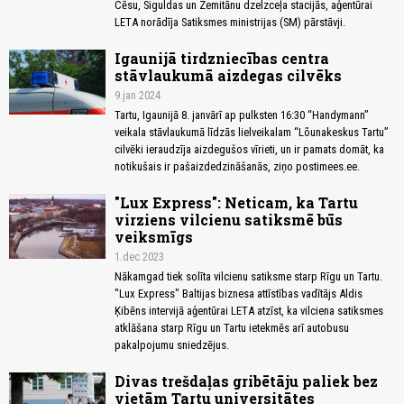
Cēsu, Siguldas un Zemitānu dzelzceļa stacijās, aģentūrai
LETA norādīja Satiksmes ministrijas (SM) pārstāvji.
Igaunijā tirdzniecības centra
stāvlaukumā aizdegas cilvēks
9.jan 2024
Tartu, Igaunijā 8. janvārī ap pulksten 16:30 “Handymann”
veikala stāvlaukumā līdzās lielveikalam “Lõunakeskus Tartu”
cilvēki ieraudzīja aizdegušos vīrieti, un ir pamats domāt, ka
notikušais ir pašaizdedzināšanās, ziņo postimees.ee.
"Lux Express": Neticam, ka Tartu
virziens vilcienu satiksmē būs
veiksmīgs
1.dec 2023
Nākamgad tiek solīta vilcienu satiksme starp Rīgu un Tartu.
"Lux Express" Baltijas biznesa attīstības vadītājs Aldis
Ķibēns intervijā aģentūrai LETA atzīst, ka vilciena satiksmes
atklāšana starp Rīgu un Tartu ietekmēs arī autobusu
pakalpojumu sniedzējus.
Divas trešdaļas gribētāju paliek bez
vietām Tartu universitātes