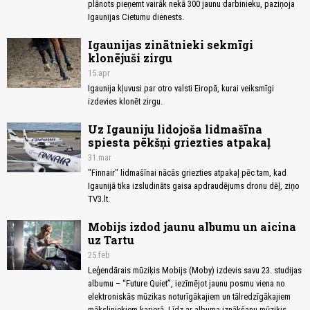
plānots pieņemt vairāk nekā 300 jaunu darbinieku, paziņoja
Igaunijas Cietumu dienests.
Igaunijas zinātnieki sekmīgi
klonējuši zirgu
15.apr
Igaunija kļuvusi par otro valsti Eiropā, kurai veiksmīgi
izdevies klonēt zirgu.
Uz Igauniju lidojoša lidmašīna
spiesta pēkšņi griezties atpakaļ
31.mar
"Finnair" lidmašīnai nācās griezties atpakaļ pēc tam, kad
Igaunijā tika izsludināts gaisa apdraudējums dronu dēļ, ziņo
TV3.lt.
Mobijs izdod jaunu albumu un aicina
uz Tartu
25.feb
Leģendārais mūziķis Mobijs (Moby) izdevis savu 23. studijas
albumu – “Future Quiet”, iezīmējot jaunu posmu viena no
elektroniskās mūzikas noturīgākajiem un tālredzīgākajiem
māksliniekiem karjerā. Līdz ar albuma iznākšanu mūziķis