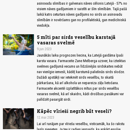
asinsvadu slimības ir galvenais nāves cēlonis Latvijā - 57% no
visiem nāves gadījumiem ir saistīti ar šīm slimībām. Tajā pašā
laikā katrs ceturtais nāves gadījums no sirds un asinsvadu
slimībām ir novēršams gan no profilaktiskā, gan medicīniskā
viedokļa.
5 mīti par sirds veselību karstajā
vasaras svelmē
9.jun 2023
Jaunākās laika prognozes liecina, ka Latvijā gaidāma īpaši
karsta vasara. Farmaceite Zane Melberga uzsver, ka izteiktas
svelmes gadījumā vecums un līdzšinējās sirdskaites nebūt
nav vienīgie iemesli, kādēļ karstumā palielinās sirds slodze.
Dažādi apstākļi var ietekmēt sirds veselību, to skaitā
pārkaršana, kā arī alkohola un nepareiza zāļu lietošana.
Farmaceite akcentē izplatītākos mītus par sirds veselību
vasaras svelmē, kā arī skaidro, kādi drošības pasākumi var
palīdzēt pasargāt sirdi.
Kāpēc vīrieši negrib būt veseli?
12.mai 2023
Lai arī runājam par vīriešu veselību, visticamāk, ka šo rakstu
lasīs sievietes. Ja tev ir radies iespaids, ka apkārt esošie