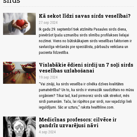
sirds
Kā sekot līdzi savas sirds veselībai?
27.sep 2024
Ik gadu 29. septembrī tiek atzīmēta Pasaules sirds diena,
pievēršot īpašu uzmanību sirds slimību profilakses lielajai
nozīmei. Viens no būtiskākajiem sirds veselības faktoriem ir
savlaicīga vēršanās pie speciālista, pārbaužu veikšana un
pacienta līdzestība.
Vislabākie ēdieni sirdij un 7 soļi sirds
veselības uzlabošanai
19.sep 2024
“Vai zināji, ka sirds veselība ir cilvēka dzīves kvalitātes
pamatvērtība? Un to, ka sirds ir vismazāk saudzētais no mūsu
orgāniem? Tikai tad, kad pirmoreiz sirds sāk streikot, mēs
sirdi pamanām. Taču, lai rūpētos par sirdi, nav vajadzīgi lieli
ieguldījumi. Sāc ar uzturu,” raksta healthline.com.
Medicīnas profesors: cilvēce ir
gandrīz uzvarējusi nāvi
4.sep 2024