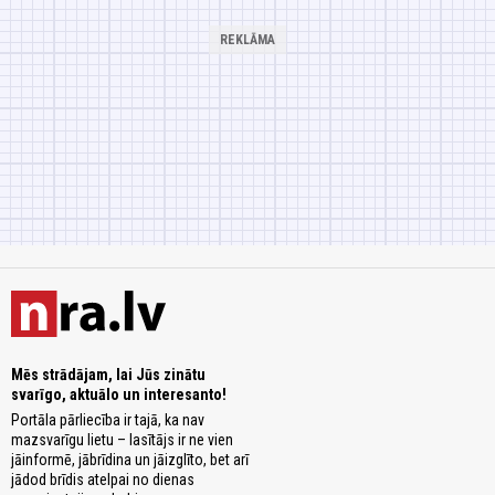
Mēs strādājam, lai Jūs zinātu
svarīgo, aktuālo un interesanto!
Portāla pārliecība ir tajā, ka nav
mazsvarīgu lietu – lasītājs ir ne vien
jāinformē, jābrīdina un jāizglīto, bet arī
jādod brīdis atelpai no dienas