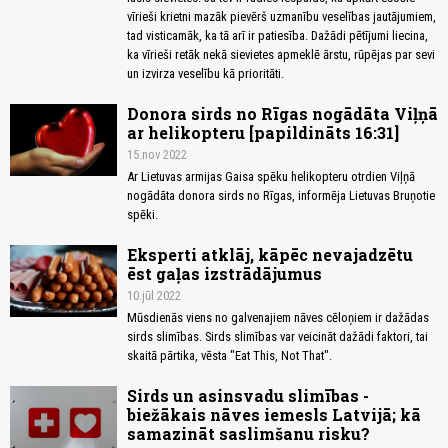
vīrieši krietni mazāk pievērš uzmanību veselības jautājumiem,
tad visticamāk, ka tā arī ir patiesība. Dažādi pētījumi liecina,
ka vīrieši retāk nekā sievietes apmeklē ārstu, rūpējas par sevi
un izvirza veselību kā prioritāti.
Donora sirds no Rīgas nogādāta Viļņā
ar helikopteru [papildināts 16:31]
15.nov 2022
Ar Lietuvas armijas Gaisa spēku helikopteru otrdien Viļņā
nogādāta donora sirds no Rīgas, informēja Lietuvas Bruņotie
spēki.
Eksperti atklāj, kāpēc nevajadzētu
ēst gaļas izstrādājumus
10.jūl 2022
Mūsdienās viens no galvenajiem nāves cēloņiem ir dažādas
sirds slimības. Sirds slimības var veicināt dažādi faktori, tai
skaitā pārtika, vēsta "Eat This, Not That".
Sirds un asinsvadu slimības -
biežākais nāves iemesls Latvijā; kā
samazināt saslimšanu risku?