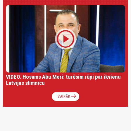
play_circle
VIDEO. Hosams Abu Meri: turēsim rūpi par ikvienu
Latvijas slimnīcu
arrow_right_alt
VAIRĀK