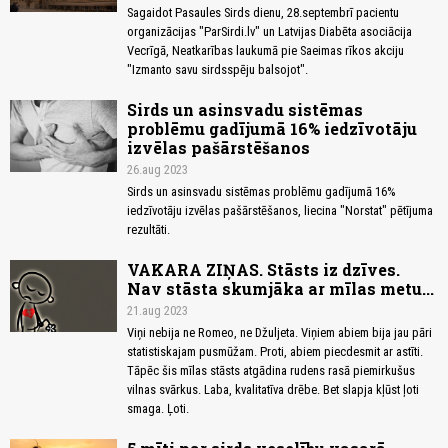
Sagaidot Pasaules Sirds dienu, 28.septembrī pacientu
organizācijas "ParSirdi.lv" un Latvijas Diabēta asociācija
Vecrīgā, Neatkarības laukumā pie Saeimas rīkos akciju
"Izmanto savu sirdsspēju balsojot".
Sirds un asinsvadu sistēmas
problēmu gadījumā 16% iedzīvotāju
izvēlas pašārstēšanos
26.aug 2023
Sirds un asinsvadu sistēmas problēmu gadījumā 16%
iedzīvotāju izvēlas pašārstēšanos, liecina "Norstat" pētījuma
rezultāti.
VAKARA ZIŅAS. Stāsts iz dzīves.
Nav stāsta skumjāka ar mīlas metu...
21.aug 2023
Viņi nebija ne Romeo, ne Džuljeta. Viņiem abiem bija jau pāri
statistiskajam pusmūžam. Proti, abiem piecdesmit ar astīti.
Tāpēc šis mīlas stāsts atgādina rudens rasā piemirkušus
vilnas svārkus. Laba, kvalitatīva drēbe. Bet slapja kļūst ļoti
smaga. Ļoti.