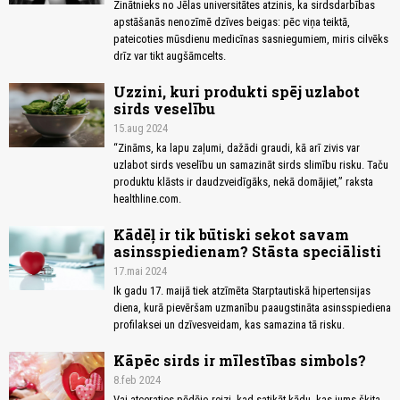
Zinātnieks no Jēlas universitātes atzinis, ka sirdsdarbības
apstāšanās nenozīmē dzīves beigas: pēc viņa teiktā,
pateicoties mūsdienu medicīnas sasniegumiem, miris cilvēks
drīz var tikt augšāmcelts.
Uzzini, kuri produkti spēj uzlabot
sirds veselību
15.aug 2024
“Zināms, ka lapu zaļumi, dažādi graudi, kā arī zivis var
uzlabot sirds veselību un samazināt sirds slimību risku. Taču
produktu klāsts ir daudzveidīgāks, nekā domājiet,” raksta
healthline.com.
Kādēļ ir tik būtiski sekot savam
asinsspiedienam? Stāsta speciālisti
17.mai 2024
Ik gadu 17. maijā tiek atzīmēta Starptautiskā hipertensijas
diena, kurā pievēršam uzmanību paaugstināta asinsspiediena
profilaksei un dzīvesveidam, kas samazina tā risku.
Kāpēc sirds ir mīlestības simbols?
8.feb 2024
Vai atceraties pēdējo reizi, kad satikāt kādu, kas jums šķita