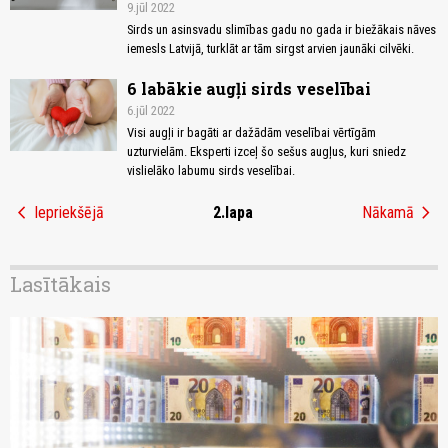
9.jūl 2022
Sirds un asinsvadu slimības gadu no gada ir biežākais nāves
iemesls Latvijā, turklāt ar tām sirgst arvien jaunāki cilvēki.
6 labākie augļi sirds veselībai
6.jūl 2022
Visi augļi ir bagāti ar dažādām veselībai vērtīgām
uzturvielām. Eksperti izceļ šo sešus augļus, kuri sniedz
vislielāko labumu sirds veselībai.
chevron_left
chevron_right
Iepriekšējā
2.lapa
Nākamā
Lasītākais