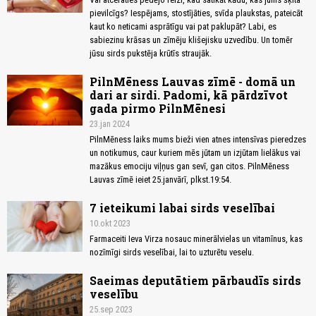
pievilcīgs? Iespējams, stostījāties, svīda plaukstas, pateicāt
kaut ko neticami asprātīgu vai pat paklupāt? Labi, es
sabiezinu krāsas un zīmēju klišejisku uzvedību. Un tomēr
jūsu sirds pukstēja krūtīs straujāk.
PilnMēness Lauvas zīmē - domā un
dari ar sirdi. Padomi, kā pārdzīvot
gada pirmo PilnMēnesi
23.jan 2024
PilnMēness laiks mums bieži vien atnes intensīvas pieredzes
un notikumus, caur kuriem mēs jūtam un izjūtam lielākus vai
mazākus emociju viļņus gan sevī, gan citos. PilnMēness
Lauvas zīmē ieiet 25.janvārī, plkst.19:54.
7 ieteikumi labai sirds veselībai
10.okt 2023
Farmaceiti Ieva Virza nosauc minerālvielas un vitamīnus, kas
nozīmīgi sirds veselībai, lai to uzturētu veselu.
Saeimas deputātiem pārbaudīs sirds
veselību
25.sep 2023