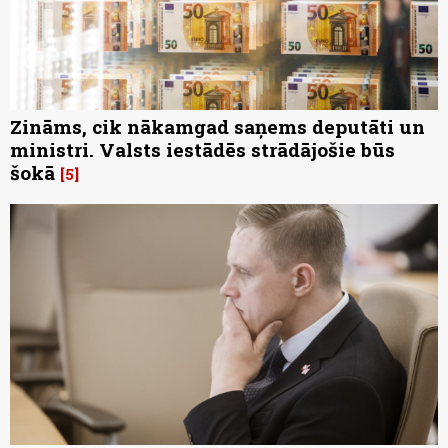
Zināms, cik nākamgad saņems deputāti un
ministri. Valsts iestādēs strādājošie būs
šokā
5