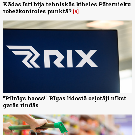
Kādas īsti bija tehniskās ķibeles Pāternieku
robežkontroles punktā?
5
"Pilnīgs haoss!" Rīgas lidostā ceļotāji nīkst
garās rindās