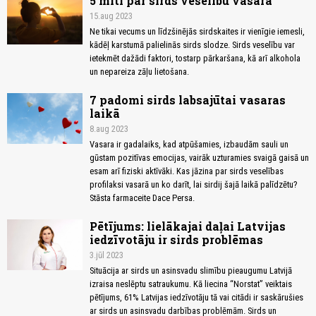
5 mīti par sirds veselību vasarā
15.aug 2023
Ne tikai vecums un līdzšinējās sirdskaites ir vienīgie iemesli,
kādēļ karstumā palielinās sirds slodze. Sirds veselību var
ietekmēt dažādi faktori, tostarp pārkaršana, kā arī alkohola
un nepareiza zāļu lietošana.
7 padomi sirds labsajūtai vasaras
laikā
8.aug 2023
Vasara ir gadalaiks, kad atpūšamies, izbaudām sauli un
gūstam pozitīvas emocijas, vairāk uzturamies svaigā gaisā un
esam arī fiziski aktīvāki. Kas jāzina par sirds veselības
profilaksi vasarā un ko darīt, lai sirdij šajā laikā palīdzētu?
Stāsta farmaceite Dace Persa.
Pētījums: lielākajai daļai Latvijas
iedzīvotāju ir sirds problēmas
3.jūl 2023
Situācija ar sirds un asinsvadu slimību pieaugumu Latvijā
izraisa neslēptu satraukumu. Kā liecina “Norstat” veiktais
pētījums, 61% Latvijas iedzīvotāju tā vai citādi ir saskārušies
ar sirds un asinsvadu darbības problēmām. Sirds un