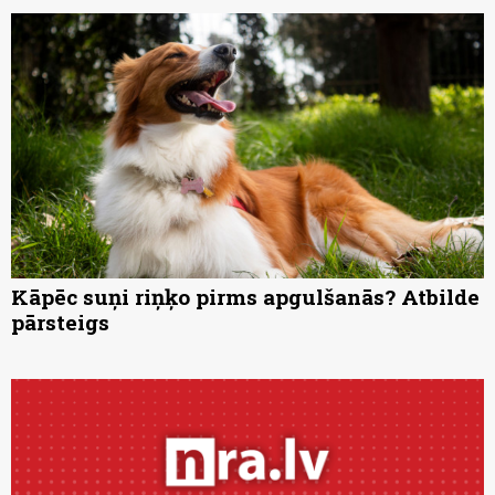
Kāpēc suņi riņķo pirms apgulšanās? Atbilde
pārsteigs