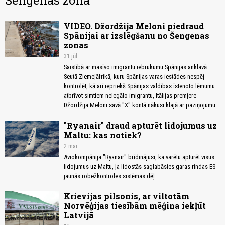
Šengenas zona
VIDEO. Džordžija Meloni piedraud
Spānijai ar izslēgšanu no Šengenas
zonas
31.jūl
Saistībā ar masīvo imigrantu iebrukumu Spānijas anklavā
Seutā Ziemeļāfrikā, kuru Spānijas varas iestādes nespēj
kontrolēt, kā arī iepriekš Spānijas valdības īstenoto lēmumu
atbrīvot simtiem nelegālo imigrantu, Itālijas premjere
Džordžija Meloni savā "X" kontā nākusi klajā ar paziņojumu.
"Ryanair" draud apturēt lidojumus uz
Maltu: kas notiek?
2.mai
Aviokompānija "Ryanair" brīdinājusi, ka varētu apturēt visus
lidojumus uz Maltu, ja lidostās saglabāsies garas rindas ES
jaunās robežkontroles sistēmas dēļ.
Krievijas pilsonis, ar viltotām
Norvēģijas tiesībām mēģina iekļūt
Latvijā