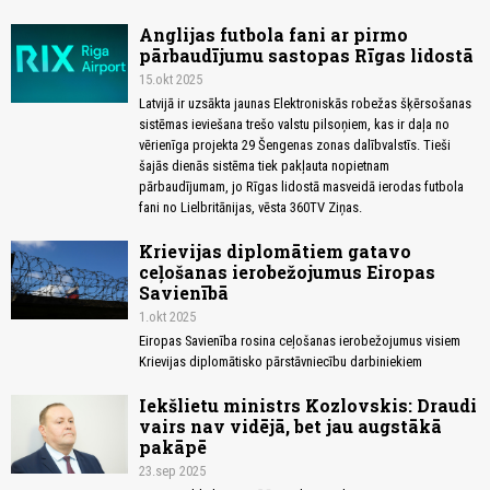
Anglijas futbola fani ar pirmo
pārbaudījumu sastopas Rīgas lidostā
15.okt 2025
Latvijā ir uzsākta jaunas Elektroniskās robežas šķērsošanas
sistēmas ieviešana trešo valstu pilsoņiem, kas ir daļa no
vērienīga projekta 29 Šengenas zonas dalībvalstīs. Tieši
šajās dienās sistēma tiek pakļauta nopietnam
pārbaudījumam, jo Rīgas lidostā masveidā ierodas futbola
fani no Lielbritānijas, vēsta 360TV Ziņas.
Krievijas diplomātiem gatavo
ceļošanas ierobežojumus Eiropas
Savienībā
1.okt 2025
Eiropas Savienība rosina ceļošanas ierobežojumus visiem
Krievijas diplomātisko pārstāvniecību darbiniekiem
Iekšlietu ministrs Kozlovskis: Draudi
vairs nav vidējā, bet jau augstākā
pakāpē
23.sep 2025