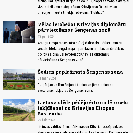
aicinājumu apturēt Ungārijas dalību Šengenas zonā sakarā ar
vīzu noteikumu atvieglošanu Krievijas un Baltkrievijas
pilsoņiem, vēsta tīmekļa izdevums "Politico"
Vēlas ierobežot Krievijas diplomātu
pārvietošanos Šengenas zonā
13.jun 2024
Astoņu Eiropas Savienības (ES) dalībvalstu ārlietu ministri
vēstulē bloka augstākajam pārstāvim ārlietās un drošības
politikā aicinājuši ierobežot Krievijas diplomātu
pārvietošanos Šengenas zonā.
Šodien paplašināta Šengenas zona
31.mar 2024
Bulgārijas un Rumānijas lidostas un jūras ostas no
svētdienas iekļautas Šengenas zonā.
Lietuva slēdz pēdējo ērto un lēto ceļu
iekļūšanai no Krievijas Eiropas
Savienībā
23.feb 2024
Lietuvas valdība 1. martā Kenas un Kibartu robežpunktos
slēgs pasažieru vilcienu satiksmi, kas kursē uz Kaļiņingradu,