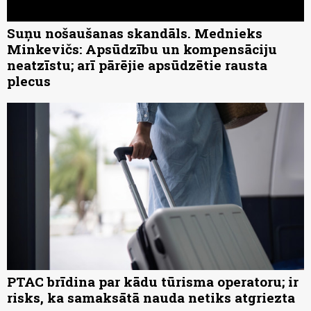
Suņu nošaušanas skandāls. Mednieks
Minkevičs: Apsūdzību un kompensāciju
neatzīstu; arī pārējie apsūdzētie rausta
plecus
PTAC brīdina par kādu tūrisma operatoru; ir
risks, ka samaksātā nauda netiks atgriezta