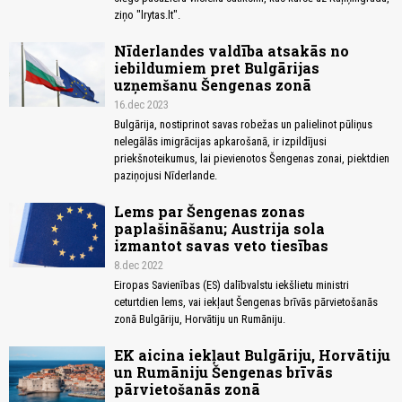
ziņo "lrytas.lt".
Nīderlandes valdība atsakās no
iebildumiem pret Bulgārijas
uzņemšanu Šengenas zonā
16.dec 2023
Bulgārija, nostiprinot savas robežas un palielinot pūliņus
nelegālās imigrācijas apkarošanā, ir izpildījusi
priekšnoteikumus, lai pievienotos Šengenas zonai, piektdien
paziņojusi Nīderlande.
Lems par Šengenas zonas
paplašināšanu; Austrija sola
izmantot savas veto tiesības
8.dec 2022
Eiropas Savienības (ES) dalībvalstu iekšlietu ministri
ceturtdien lems, vai iekļaut Šengenas brīvās pārvietošanās
zonā Bulgāriju, Horvātiju un Rumāniju.
EK aicina iekļaut Bulgāriju, Horvātiju
un Rumāniju Šengenas brīvās
pārvietošanās zonā