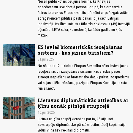
Nesen publiskotais pētījums liecina, ka Krievijas
specdienestu izveidotajā personu grupā, kas organizēja
četrus teroraktus Eiropas valstīs, pārsūtot ar pašizgatavotām
sprāgstierīcēm pildītas pasta pakas, bija četri Latvijas
iedzīvotāji. Iekšlietu ministrs Rihards Kozlovskis (JV) intervijā
aģentūrai LETA saka, ka nedomā, ka šādu gadījumu kļūs
mazāk.
ES ievieš biometriskās ieceļošanas
sistēmu - kas jāzina tūristiem?
31.jūl 2025
No šā gada 12. oktobra Eiropas Savienība sāks ieviest jaunu
ieceļošanas un izceļošanas sistēmu, kas aizstās pases
zīmogu iespiešanu ar biometrisko datu - pirkstu nospiedumu
vai sejas attēlu - vākšanu, paziņoja Eiropas Komisija, raksta
“unian.net”.
Lietuvas diplomātiskās attiecības ar
Ķīnu nonāk pilnīgā strupceļā
16.jun 2025
Lietuva un Ķīna nespēj vienoties par to, kā atjaunot
savstarpējo diplomātisko pārstāvniecību, tādēļ kopš maija
vidus Viļņā nav Pekinas diplomātu.