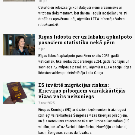
16.jan
Ceturtdien robežsargi konstatējuši vienu ārzemnieku ar
viltotiem dokumentiem, bet diviem lieguši ieceļošanu valstī
drošības apsvērumu dēļ, aģentūru LETA informēja Valsts
robežsardzē.
Rīgas lidosta cer uz labāku apkalpoto
pasažieru statistiku nekā pērn
2.jan
Rīgas lidostā apkalpoto pasažieru skaits 2025. gadā,
visticamāk, tikai nedaudz pārsniegs 2024. gada rādītājus un
sasniegs 7,2 miljonus pasažieru, aģentūrai LETA sacīja Rīgas
lidostas valdes priekšsēdētāja Laila Odiņa.
ES izvērtē migrācijas riskus:
Krievijas pilsoņiem vairākkārtējās
vīzas vairs neizsniegs
7.nov 2025
Eiropas Komisija (EK) ar dažiem izņēmumiem ir aizliegusi
izsniegt vairākkārtējās Šengenas vīzas Krievijas pilsoņiem,
un šis noteikums attiecas ne tikai uz Eiropas Savienības (ES)
valstīm, bet arī uz Šveici, Lihtenšteinu, Norvēģiju un Islandi,
kas ir Šengenas zonas dalībvalstis.