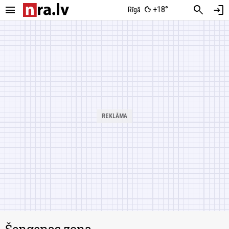
menu
search
login
+18°
Rīgā