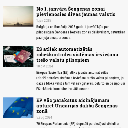
No 1. janvāra Šengenas zonai
pievienosies divas jaunas valstis
1.jan 2025
Bulgārija un Rumānija 2025.gada 1.janvārī kļūs par
pilntiesīgām Šengenas bezvīzu zonas dalībvalstīm, ceturtdien
paziņoja amatpersonas.
ES atliek automatizētās
robežkontroles sistēmas ieviešanu
trešo valstu pilsoņiem
10.okt 2024
Eiropas Savienība (ES) atliks jaunās automatizētās
robežkontroles sistēmas ieviešanu trešo valstu pilsoņiem, jo
dažas bloka valstis tam vēl nav gatavas, ceturtdien paziņojusi
ES iekšlietu komisāre Ilva Jūhansone.
EP vāc parakstus aicinājumam
apturēt Ungārijas dalību Šengenas
zonā
5.aug 2024
70 Eiropas Parlamenta (EP) deputāti parakstījuši vēstuli ar