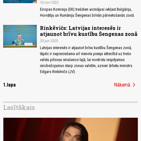
16.nov 2022
Eiropas Komisija (EK) trešdien aicinājusi iekļaut Bulgāriju,
Horvātiju un Rumāniju Šengenas brīvās pārvietošanās zonā.
Rinkēvičs: Latvijas interesēs ir
atjaunot brīvu kustību Šengenas zonā
30.jun 2020
Latvijas interesēs ir atjaunot brīvu kustību Šengenas zonā,
tāpēc ir nepieciešama arī vienota pieeja attiecībā uz trešo
valstu pilsoņu ierašanos tajā, lai novērstu iespējamus
ierobežojumus starp zonas valstīm, uzsver ārlietu ministrs
Edgars Rinkēvičs (JV).
chevron_right
1.lapa
Nākamā
Lasītākais