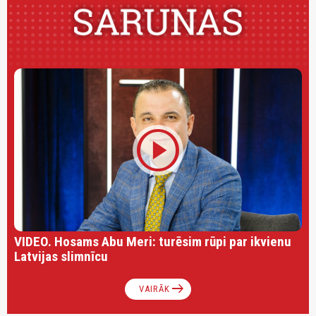
play_circle
VIDEO. Hosams Abu Meri: turēsim rūpi par ikvienu
Latvijas slimnīcu
arrow_right_alt
VAIRĀK