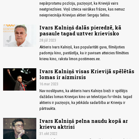
nepārprotamu pozīciju, paziņojot, ka Krievijā vairs
neatgriezīsies. Viņš izteica vairākas frāzes, kas nemaz
neiepriecināja Krievijas aktieri Sergeju Selinu.
Ivars Kalniņš dalās pieredzē, kā
pasaule tagad uztver krievisko
28.jūl 2023
Aktieris Ivars Kalniņš, kas popularitāti guva, filmējoties
padomju kino, pastāstīja, ka ir pavisam atteicies filmēties
krievu kino, raksta limon.postimees.ee.
Ivars Kalniņš visas Krievijā spēlētās
lomas ir aizmirsis
16.mar 2023
Nav noslēpums, ka aktieris Ivars Kalniņs bieži ir spēlējis
dažādas lomas Krievijas kino un televīzijas fo=ilmās. tagad
aktieris ir paziņojis, ka jebkāda sadarbība ar Krieviju ir
pārtraukta.
Ivars Kalniņš pelna naudu kopā ar
krievu aktrisi
31.okt 2022