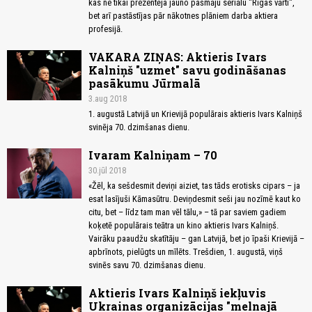
kas ne tikai prezentēja jauno pašmāju seriālu "Rīgas vārti",
bet arī pastāstījas pār nākotnes plāniem darba aktiera
profesijā.
VAKARA ZIŅAS: Aktieris Ivars
Kalniņš "uzmet" savu godināšanas
pasākumu Jūrmalā
3.aug 2018
1. augustā Latvijā un Krievijā populārais aktieris Ivars Kalniņš
svinēja 70. dzimšanas dienu.
Ivaram Kalniņam – 70
30.jūl 2018
«Žēl, ka sešdesmit deviņi aiziet, tas tāds erotisks cipars – ja
esat lasījuši Kāmasūtru. Deviņdesmit seši jau nozīmē kaut ko
citu, bet – līdz tam man vēl tālu,» – tā par saviem gadiem
koķetē populārais teātra un kino aktieris Ivars Kalniņš.
Vairāku paaudžu skatītāju – gan Latvijā, bet jo īpaši Krievijā –
apbrīnots, pielūgts un mīlēts. Trešdien, 1. augustā, viņš
svinēs savu 70. dzimšanas dienu.
Aktieris Ivars Kalniņš iekļuvis
Ukrainas organizācijas "melnajā