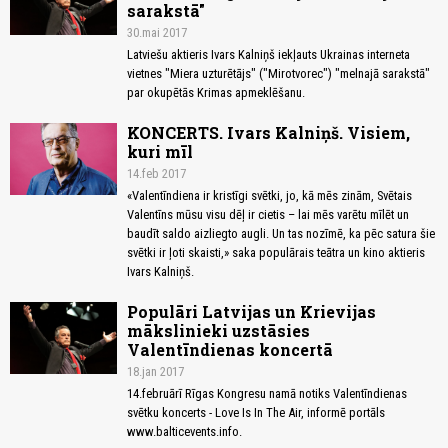
sarakstā"
30.mai 2017
Latviešu aktieris Ivars Kalniņš iekļauts Ukrainas interneta
vietnes "Miera uzturētājs" ("Mirotvorec") "melnajā sarakstā"
par okupētās Krimas apmeklēšanu.
KONCERTS. Ivars Kalniņš. Visiem,
kuri mīl
14.feb 2017
«Valentīndiena ir kristīgi svētki, jo, kā mēs zinām, Svētais
Valentīns mūsu visu dēļ ir cietis – lai mēs varētu mīlēt un
baudīt saldo aizliegto augli. Un tas nozīmē, ka pēc satura šie
svētki ir ļoti skaisti,» saka populārais teātra un kino aktieris
Ivars Kalniņš.
Populāri Latvijas un Krievijas
mākslinieki uzstāsies
Valentīndienas koncertā
18.jan 2017
14.februārī Rīgas Kongresu namā notiks Valentīndienas
svētku koncerts - Love Is In The Air, informē portāls
www.balticevents.info.