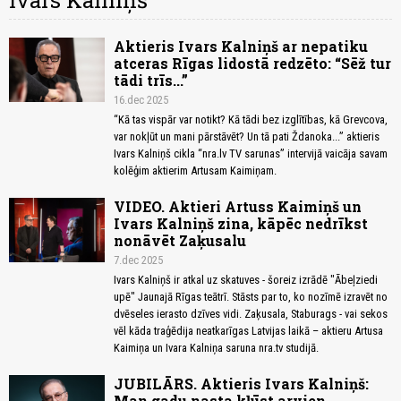
Ivars Kalniņš
Aktieris Ivars Kalniņš ar nepatiku
atceras Rīgas lidostā redzēto: “Sēž tur
tādi trīs...”
16.dec 2025
“Kā tas vispār var notikt? Kā tādi bez izglītības, kā Grevcova,
var nokļūt un mani pārstāvēt? Un tā pati Ždanoka...” aktieris
Ivars Kalniņš cikla “nra.lv TV sarunas” intervijā vaicāja savam
kolēģim aktierim Artusam Kaimiņam.
VIDEO. Aktieri Artuss Kaimiņš un
Ivars Kalniņš zina, kāpēc nedrīkst
nonāvēt Zaķusalu
7.dec 2025
Ivars Kalniņš ir atkal uz skatuves - šoreiz izrādē "Ābeļziedi
upē" Jaunajā Rīgas teātrī. Stāsts par to, ko nozīmē izravēt no
dvēseles ierasto dzīves vidi. Zaķusala, Staburags - vai sekos
vēl kāda traģēdija neatkarīgas Latvijas laikā – aktieru Artusa
Kaimiņa un Ivara Kalniņa saruna nra.tv studijā.
JUBILĀRS. Aktieris Ivars Kalniņš:
Man gadu nasta kļūst arvien