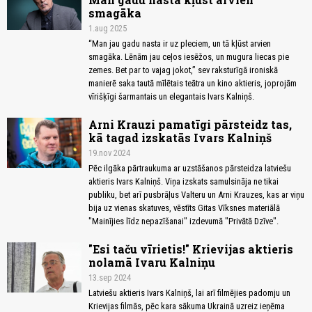
smagāka
1.aug 2025
“Man jau gadu nasta ir uz pleciem, un tā kļūst arvien
smagāka. Lēnām jau ceļos iesēžos, un mugura liecas pie
zemes. Bet par to vajag jokot,” sev raksturīgā ironiskā
manierē saka tautā mīlētais teātra un kino aktieris, joprojām
vīrišķīgi šarmantais un elegantais Ivars Kalniņš.
Arni Krauzi pamatīgi pārsteidz tas,
kā tagad izskatās Ivars Kalniņš
19.nov 2024
Pēc ilgāka pārtraukuma ar uzstāšanos pārsteidza latviešu
aktieris Ivars Kalniņš. Viņa izskats samulsināja ne tikai
publiku, bet arī pusbrāļus Valteru un Arni Krauzes, kas ar viņu
bija uz vienas skatuves, vēstīts Gitas Vīksnes materiālā
"Mainījies līdz nepazīšanai" izdevumā "Privātā Dzīve".
"Esi taču vīrietis!" Krievijas aktieris
nolamā Ivaru Kalniņu
13.sep 2024
Latviešu aktieris Ivars Kalniņš, lai arī filmējies padomju un
Krievijas filmās, pēc kara sākuma Ukrainā uzreiz ieņēma