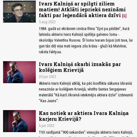
Ivars Kalniņš ar spilgti ziliem
matiem! Atklāti iepriekš nezināmi
fakti par leģendārā aktiera dzīvi
1
5.aug 2022
1984. gadā uz ekrāniem iznāca filma "Ejot pa pēdām", kurā
latviešu aktieris Ivars Kalniņš spēlēja galveno lomu -
skolotāju Valentīnu Rusovu. Šī loma Ivaram bijusi ļoti tuva, lai
gan tās dēļ viņa mati ieguva zilu krāsu - gluži kā Malvīnei,
raksta fakty.ua.
Ivars Kalniņš skarbi izsakās par
kolēģiem Krievijā
20.jun 2022
Aktieris Ivars Kalniņš atklāj, ka pēc konflikta sākuma Ukrainā
nesazinās ar kolēģiem Krievijā, vēstīts Santas Sergejevas
materiālā "Kā karš Ukrainā ietekmējis aktiera dzīvi" izdevumā
"Kas Jauns".
Kas notiek ar aktiera Ivara Kalniņa
karjeru Krievijā?
6.jun 2022
TV3 raidījumā “900 sekundes” viesojās aktieris Ivars Kalniņš,