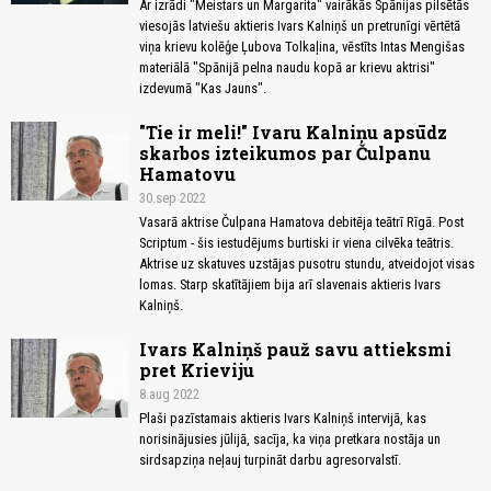
Ar izrādi "Meistars un Margarita" vairākās Spānijas pilsētās
viesojās latviešu aktieris Ivars Kalniņš un pretrunīgi vērtētā
viņa krievu kolēģe Ļubova Tolkaļina, vēstīts Intas Mengišas
materiālā "Spānijā pelna naudu kopā ar krievu aktrisi"
izdevumā "Kas Jauns".
"Tie ir meli!" Ivaru Kalniņu apsūdz
skarbos izteikumos par Čulpanu
Hamatovu
30.sep 2022
Vasarā aktrise Čulpana Hamatova debitēja teātrī Rīgā. Post
Scriptum - šis iestudējums burtiski ir viena cilvēka teātris.
Aktrise uz skatuves uzstājas pusotru stundu, atveidojot visas
lomas. Starp skatītājiem bija arī slavenais aktieris Ivars
Kalniņš.
Ivars Kalniņš pauž savu attieksmi
pret Krieviju
8.aug 2022
Plaši pazīstamais aktieris Ivars Kalniņš intervijā, kas
norisinājusies jūlijā, sacīja, ka viņa pretkara nostāja un
sirdsapziņa neļauj turpināt darbu agresorvalstī.