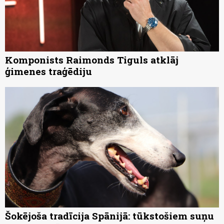
Komponists Raimonds Tiguls atklāj
ģimenes traģēdiju
Šokējoša tradīcija Spānijā: tūkstošiem suņu