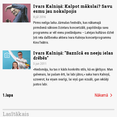
Ivars Kalniņš: Kalpot mākslai? Savu
esmu jau nokalpojis
8.jūl 2016
Pirms neilga laika Jūrmalas festivāls, kas nākamajā
pirmdienā sāksies Dzintaru koncertzālē, papildināja savu
programmu ar vēl vienu piedāvājumu – Latvijas kultūras dzīvē
ļoti reta dalībnieka aktiera Ivara Kalniņa koncertprogrammu
KinoTeātris.
Ivars Kalniņš: "Baznīcā es neeju ielas
photo_camera
drēbēs"
3.jun 2011
«Nedomāju, ka tas ir kāds konkrēts stils, kā es ģērbjos. Man
galvenais, lai pašam ērti, lai labi jūtos,» saka Ivars Kalniņš,
uzsverot, ka viņam svarīgi, lai viņš gan vizuāli, gan iekšēji
justos labi.
chevron_right
1.lapa
Nākamā
Lasītākais