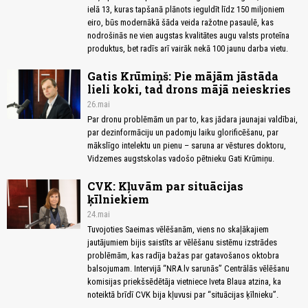
ielā 13, kuras tapšanā plānots ieguldīt līdz 150 miljoniem
eiro, būs modernākā šāda veida ražotne pasaulē, kas
nodrošinās ne vien augstas kvalitātes augu valsts proteīna
produktus, bet radīs arī vairāk nekā 100 jaunu darba vietu.
Gatis Krūmiņš: Pie mājām jāstāda
lieli koki, tad drons mājā neieskries
26.mai
Par dronu problēmām un par to, kas jādara jaunajai valdībai,
par dezinformāciju un padomju laiku glorificēšanu, par
mākslīgo intelektu un pienu – saruna ar vēstures doktoru,
Vidzemes augstskolas vadošo pētnieku Gati Krūmiņu.
CVK: Kļuvām par situācijas
ķīlniekiem
24.mai
Tuvojoties Saeimas vēlēšanām, viens no skaļākajiem
jautājumiem bijis saistīts ar vēlēšanu sistēmu izstrādes
problēmām, kas radīja bažas par gatavošanos oktobra
balsojumam. Intervijā “NRA.lv sarunās” Centrālās vēlēšanu
komisijas priekšsēdētāja vietniece Iveta Blaua atzina, ka
noteiktā brīdī CVK bija kļuvusi par “situācijas ķīlnieku”.