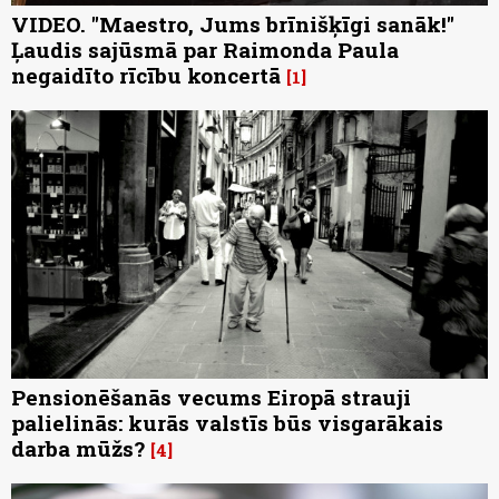
VIDEO. "Maestro, Jums brīnišķīgi sanāk!"
Ļaudis sajūsmā par Raimonda Paula
negaidīto rīcību koncertā
1
Pensionēšanās vecums Eiropā strauji
palielinās: kurās valstīs būs visgarākais
darba mūžs?
4