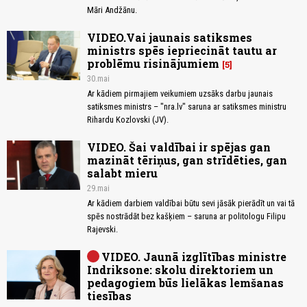
Māri Andžānu.
VIDEO.Vai jaunais satiksmes
ministrs spēs iepriecināt tautu ar
problēmu risinājumiem
5
30.mai
Ar kādiem pirmajiem veikumiem uzsāks darbu jaunais
satiksmes ministrs – "nra.lv" saruna ar satiksmes ministru
Rihardu Kozlovski (JV).
VIDEO. Šai valdībai ir spējas gan
mazināt tēriņus, gan strīdēties, gan
salabt mieru
29.mai
Ar kādiem darbiem valdībai būtu sevi jāsāk pierādīt un vai tā
spēs nostrādāt bez kašķiem – saruna ar politologu Filipu
Rajevski.
VIDEO. Jaunā izglītības ministre
Indriksone: skolu direktoriem un
pedagogiem būs lielākas lemšanas
tiesības