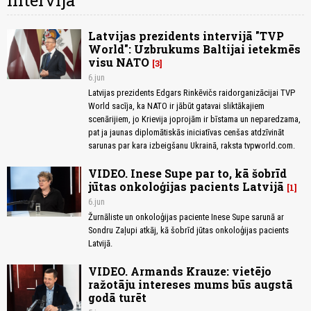
Intervija
Latvijas prezidents intervijā "TVP
World": Uzbrukums Baltijai ietekmēs
visu NATO
3
6.jun
Latvijas prezidents Edgars Rinkēvičs raidorganizācijai TVP
World sacīja, ka NATO ir jābūt gatavai sliktākajiem
scenārijiem, jo ​​Krievija joprojām ir bīstama un neparedzama,
pat ja jaunas diplomātiskās iniciatīvas cenšas atdzīvināt
sarunas par kara izbeigšanu Ukrainā, raksta tvpworld.com.
VIDEO. Inese Supe par to, kā šobrīd
jūtas onkoloģijas pacients Latvijā
1
6.jun
Žurnāliste un onkoloģijas paciente Inese Supe sarunā ar
Sondru Zaļupi atkāj, kā šobrīd jūtas onkoloģijas pacients
Latvijā.
VIDEO. Armands Krauze: vietējo
ražotāju intereses mums būs augstā
godā turēt