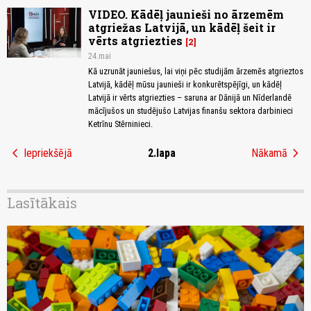
VIDEO. Kādēļ jaunieši no ārzemēm
atgriežas Latvijā, un kādēļ šeit ir
vērts atgriezties
2
24.mai
Kā uzrunāt jauniešus, lai viņi pēc studijām ārzemēs atgrieztos
Latvijā, kādēļ mūsu jaunieši ir konkurētspējīgi, un kādēļ
Latvijā ir vērts atgriezties – saruna ar Dānijā un Nīderlandē
mācījušos un studējušo Latvijas finanšu sektora darbinieci
Ketrīnu Stērninieci.
chevron_left
chevron_right
Iepriekšējā
2.lapa
Nākamā
Lasītākais