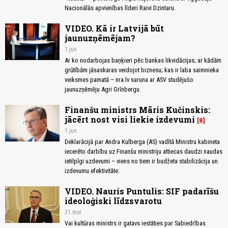
Nacionālās apvienības līderi Raivi Dzintaru.
VIDEO. Kā ir Latvijā būt
jaunuzņēmējam?
1.jun
Ar ko nodarbojas baņķieri pēc bankas likvidācijas; ar kādām
grūtībām jāsaskaras veidojot biznesu; kas ir laba saimnieka
veiksmes pamatā – nra.lv saruna ar ASV studējušo
jaunuzņēmēju Agri Grīnbergu.
Finanšu ministrs Māris Kučinskis:
jācērt nost visi liekie izdevumi
8
1.jun
Deklarācijā par Andra Kulberga (AS) vadītā Ministru kabineta
iecerēto darbību uz Finanšu ministriju attiecas daudzi naudas
ietilpīgi uzdevumi – viens no tiem ir budžeta stabilizācija un
izdevumu efektivitāte.
VIDEO. Nauris Puntulis: SIF padarīšu
ideoloģiski līdzsvarotu
31.mai
Vai kultūras ministrs ir gatavs iestāties par Sabiedrības