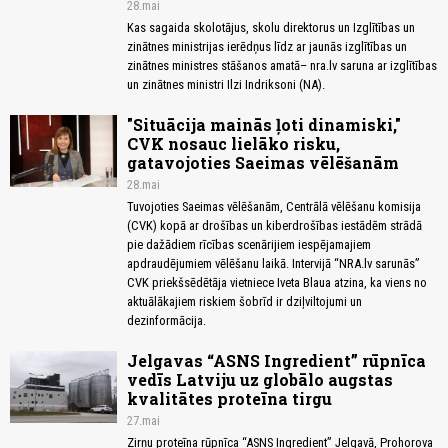
28.mai
Kas sagaida skolotājus, skolu direktorus un Izglītības un
zinātnes ministrijas ierēdņus līdz ar jaunās izglītības un
zinātnes ministres stāšanos amatā– nra.lv saruna ar izglītības
un zinātnes ministri Ilzi Indriksoni (NA).
"Situācija mainās ļoti dinamiski,"
CVK nosauc lielāko risku,
gatavojoties Saeimas vēlēšanām
28.mai
Tuvojoties Saeimas vēlēšanām, Centrālā vēlēšanu komisija
(CVK) kopā ar drošības un kiberdrošības iestādēm strādā
pie dažādiem rīcības scenārijiem iespējamajiem
apdraudējumiem vēlēšanu laikā. Intervijā “NRA.lv sarunās”
CVK priekšsēdētāja vietniece Iveta Blaua atzina, ka viens no
aktuālākajiem riskiem šobrīd ir dziļviltojumi un
dezinformācija.
Jelgavas “ASNS Ingredient” rūpnīca
vedīs Latviju uz globālo augstas
kvalitātes proteīna tirgu
27.mai
Zirņu proteīna rūpnīca “ASNS Ingredient” Jelgavā, Prohorova