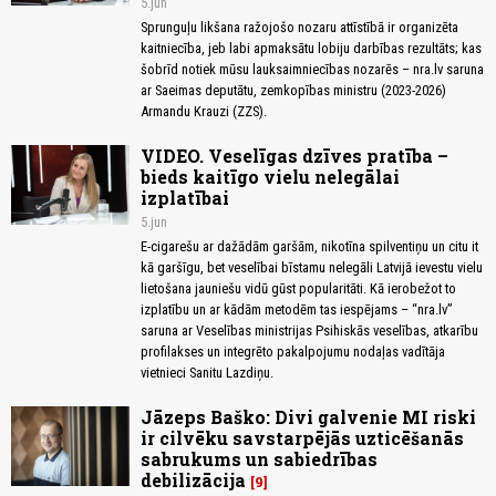
5.jun
Sprunguļu likšana ražojošo nozaru attīstībā ir organizēta
kaitniecība, jeb labi apmaksātu lobiju darbības rezultāts; kas
šobrīd notiek mūsu lauksaimniecības nozarēs – nra.lv saruna
ar Saeimas deputātu, zemkopības ministru (2023-2026)
Armandu Krauzi (ZZS).
VIDEO. Veselīgas dzīves pratība –
bieds kaitīgo vielu nelegālai
izplatībai
5.jun
E-cigarešu ar dažādām garšām, nikotīna spilventiņu un citu it
kā garšīgu, bet veselībai bīstamu nelegāli Latvijā ievestu vielu
lietošana jauniešu vidū gūst popularitāti. Kā ierobežot to
izplatību un ar kādām metodēm tas iespējams – “nra.lv”
saruna ar Veselības ministrijas Psihiskās veselības, atkarību
profilakses un integrēto pakalpojumu nodaļas vadītāja
vietnieci Sanitu Lazdiņu.
Jāzeps Baško: Divi galvenie MI riski
ir cilvēku savstarpējās uzticēšanās
sabrukums un sabiedrības
debilizācija
9