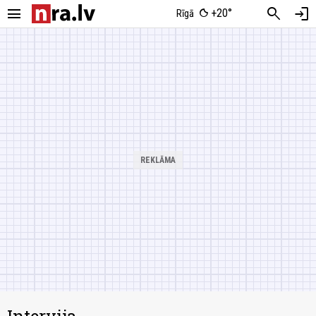
menu
search
login
+20°
Rīgā