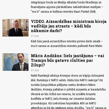
integrācijas fonda un Mediju atbalsta fonda likvidāciju un
finansējuma apjoma pārskatīšanu sabiedriskam medijam –
"nra.lv" saruna ar kultūras ministru Nauri Puntuli (NA).
VIDEO. Aizsardzības ministram biroja
vadītājs jau atrasts – kādi būs
nākamie darbi?
31.mai
Kādi būs jaunā aizsardzības ministra pirmie darbi amatā –
nra.lv saruna ar aizsardzības ministru pulkvedi Raivi Melni.
Māris Andžāns: liels jautājums – vai
Tramps būs gatavs cīnīties par
Zilupi?
31.mai
Naktī Rumānijā ielidoja Krievijas drons un trāpīja dzīvojamā
ēkā. Rumānija ir NATO valsts. Kāda būs NATO reakcija? Kā
norāda Ģeopolitikas pētījumu centra direktors Māris
Andžāns, Krievija patlaban ir pilnībā aizņemta ar karadarbību
Ukrainā un tās rīcībā nav resursu, lai uzsāktu bruņotu
konfliktu ar NATO, taču Krievija var izmantot dažādas
provokācijas. Kā izvērsīsies turpmākās ASV un NATO
attiecības un kā tās ietekmes mūsu drošību, “nra.lv” saruna ar