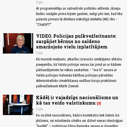
3.jun
Ar programmētāju un sabiedriski politisko aktīvistu Jāzepu
Baško runājām pirms trijiem gadiem, neilgi pēc tam, kad tika
palaists pirmais tā dēvētais mākslīgā intelekta (MI) rīks –
“ChatGPT”
VIDEO. Policijas pulkvežleitnante:
sargājiet bērnus no saldeno
smaržojošo vielu izplatītājiem
3.jun
Kā mazināt neatļauto, atkarību izraisošo smēķējamo eliksīru
pieejamību, kā Valsts policijai veicas šai jomā un ar kādiem
pārbaudījumiem tai nākas saskarties – “nra.lv” saruna ar
Valsts policijas Galvenās kārtības policijas pārvaldes
Administratīvās izmeklēšanas vadības biroja priekšnieci
pulkvežleitnanti Mārīti Ziemeli.
Kādēļ ir vajadzīgs nacionālisms un
kā tas veido valstiskumu
3
2.jun
Ko nozīmē nacionālisms, kādos kontekstos tiek lietots šis
jēdziens, vai mūsdienās cilvēks var dzīvot vienas ideoloģijas
“kastītē” – politologa Filipa Rajevska saruna ar ilggadējo