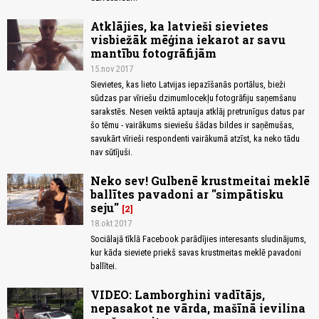
Atklājies, ka latvieši sievietes
visbiežāk mēģina iekarot ar savu
mantību fotogrāfijām
15.nov 2017
Sievietes, kas lieto Latvijas iepazīšanās portālus, bieži
sūdzas par vīriešu dzimumlocekļu fotogrāfiju saņemšanu
sarakstēs. Nesen veiktā aptauja atklāj pretrunīgus datus par
šo tēmu - vairākums sieviešu šādas bildes ir saņēmušas,
savukārt vīrieši respondenti vairākumā atzīst, ka neko tādu
nav sūtījuši.
Neko sev! Gulbenē krustmeitai meklē
ballītes pavadoni ar ''simpātisku
seju''
2
18.okt 2017
Sociālajā tīklā Facebook parādījies interesants sludinājums,
kur kāda sieviete priekš savas krustmeitas meklē pavadoni
ballītei.
VIDEO: Lamborghini vadītājs,
nepasakot ne vārda, mašīnā ievilina