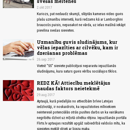
svešas meitenes
2.okt 2017
Kuriozs, pat nedaudz skumjš, slēptās kameras video guvis
plašu uzmanību internetā, kurā redzams kā ar Lamborghini
braucošs puisis, nepasakot ne vārda, uz ielas mašīnā iekāpt
pievilina svešas sievietes.
Uzmanību guvis sludinājums, kur
vēlas iepazīties ar cilvēku, kam ir
dzeršanas problēmas
26.sep 2017
Vietnē ''SS'' sieviete publicējusi neparastu iepazīšanās
sludinājumu, kura saturs guvis vērību sociālajos tīklos.
REDZ KĀ! Attiecību meklētājus
naudas faktors neietekmē
29.aug 2017
Aptaujā, kurā piedalījās no attiecībām brīvie Latvijas
iedzīvotāji, ir noskaidrots, ka iepazīstoties mīlniekiem
neinteresē potenciālās otrās pusītes darbs un ka vairākums
negribētu dzīvot uz mīļotā cilvēka rēķina. Iepazīšanās portāla
Flirts.lv aptaujas rezultāti apgāž sabiedrībā valdošo mītu, ka
sievietes meklē vīrieti ar biezu maku.