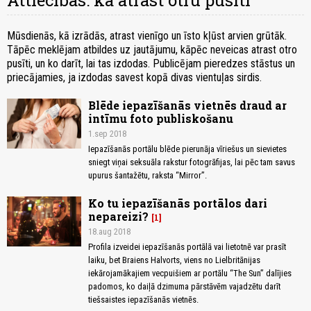
Attiecības: kā atrast otru pusīti
Mūsdienās, kā izrādās, atrast vienīgo un īsto kļūst arvien grūtāk.
Tāpēc meklējam atbildes uz jautājumu, kāpēc neveicas atrast otro
pusīti, un ko darīt, lai tas izdodas. Publicējam pieredzes stāstus un
priecājamies, ja izdodas savest kopā divas vientuļas sirdis.
Blēde iepazīšanās vietnēs draud ar
intīmu foto publiskošanu
1.sep 2018
Iepazīšanās portālu blēde pierunāja vīriešus un sievietes
sniegt viņai seksuāla rakstur fotogrāfijas, lai pēc tam savus
upurus šantažētu, raksta “Mirror”.
Ko tu iepazīšanās portālos dari
nepareizi?
1
18.aug 2018
Profila izveidei iepazīšanās portālā vai lietotnē var prasīt
laiku, bet Braiens Halvorts, viens no Lielbritānijas
iekārojamākajiem vecpuišiem ar portālu “The Sun” dalījies
padomos, ko daiļā dzimuma pārstāvēm vajadzētu darīt
tiešsaistes iepazīšanās vietnēs.