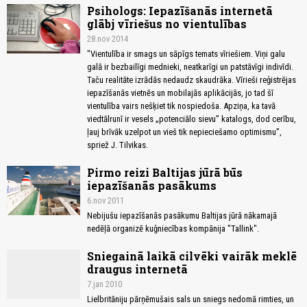
Psihologs: Iepazīšanās internetā
glābj vīriešus no vientulības
28.nov 2014
"Vientulība ir smags un sāpīgs temats vīriešiem. Viņi galu
galā ir bezbailīgi mednieki, neatkarīgi un patstāvīgi indivīdi.
Taču realitāte izrādās nedaudz skaudrāka. Vīrieši reģistrējas
iepazīšanās vietnēs un mobilajās aplikācijās, jo tad šī
vientulība vairs nešķiet tik nospiedoša. Apziņa, ka tavā
viedtālrunī ir vesels „potenciālo sievu” katalogs, dod cerību,
ļauj brīvāk uzelpot un vieš tik nepieciešamo optimismu”,
spriež J. Tilvikas.
Pirmo reizi Baltijas jūrā būs
iepazīšanās pasākums
6.nov 2011
Nebijušu iepazīšanās pasākumu Baltijas jūrā nākamajā
nedēļā organizē kuģniecības kompānija "Tallink".
Sniegainā laikā cilvēki vairāk meklē
draugus internetā
7.jan 2010
Lielbritāniju pārņēmušais sals un sniegs nedomā rimties, un