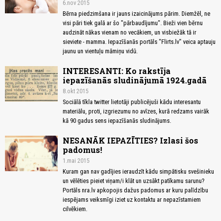
6.nov 2015
Bērna piedzimšana ir jauns izaicinājums pārim. Diemžēl, ne
visi pāri tiek galā ar šo "pārbaudījumu". Bieži vien bērnu
audzināt nākas vienam no vecākiem, un visbiežāk tā ir
sieviete - mamma. Iepazīšanās portāls "Flirts.lv" veica aptauju
jaunu un vientuļu māmiņu vidū.
INTERESANTI: Ko rakstīja
iepazīšanās sludinājumā 1924.gadā
8.okt 2015
Sociālā tīkla twitter lietotāji publicējuši kādu interesantu
materiālu, proti, izgriezumu no avīzes, kurā redzams vairāk
kā 90 gadus sens iepazīšanās sludinājums.
NESANĀK IEPAZĪTIES? Izlasi šos
padomus!
1.mai 2015
Kuram gan nav gadījies ieraudzīt kādu simpātisku svešinieku
un vēlēties pieiet viņam/i klāt un uzsākt patīkamu sarunu?
Portāls nra.lv apkopojis dažus padomus ar kuru palīdzību
iespējams veiksmīgi iziet uz kontaktu ar nepazīstamiem
cilvēkiem.