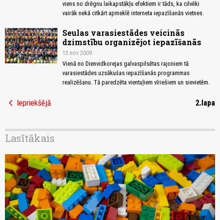
viens no drēgnu laikapstākļu efektiem ir tāds, ka cilvēki
vairāk nekā citkārt apmeklē interneta iepazīšanās vietnes.
Seulas varasiestādes veicinās
dzimstību organizējot iepazīšanās
13.nov 2009
Vienā no Dienvidkorejas galvaspilsētas rajoniem tā
varasiestādes uzsākušas iepazīšanās programmas
realizēšanu. Tā paredzēta vientuļiem vīriešiem un sievietēm.
chevron_left
Iepriekšējā
2.lapa
Lasītākais