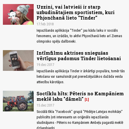
Uzzini, vai latvieši ir starp
uzbudinātajiem sportistiem, kuri
Phjončhanā lieto ''Tinder''
17.feb 2018
Iepazīšanās aplikācija ''Tinder'' jau kādu laiku ir sociāls
fenomens, un izrādās, to aktīvi Phjončhanā lieto arī Ziemas
olimpisko spēļu dalībnieki.
Intīmfilmu aktrises sniegušas
vērtīgus padomus Tinder lietošanai
19.dec 2017
Iepazīšanās aplikācija Tinder ir ārkārtīgi populāra, tomēr tās
lietošana var samulsināt pat pieredzējušākos dažāda veida
attiecību kārotājus.
Soctīklu hīts: Pēteris no Kampāniem
meklē labu "dāmeli"
1
15.dec 2017
Sociālā tīkla "Facebook" grupā "Pēdējie Latvijas mohikāņi"
publicēts ļoti interesants un oriģināls iepazīšanās
sludinājums - Pēteris no Kampāniem Ambeļu pagastā meklē
dzīvesbiedri.