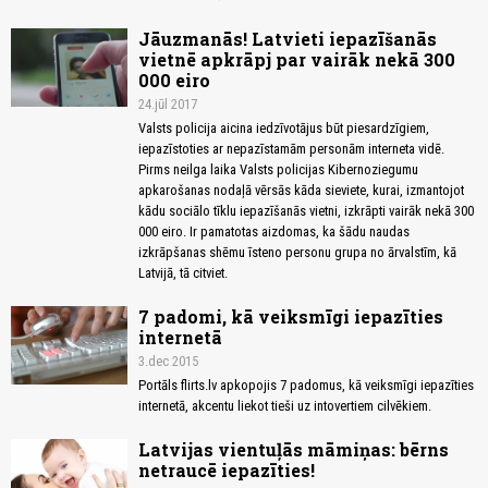
Jāuzmanās! Latvieti iepazīšanās
vietnē apkrāpj par vairāk nekā 300
000 eiro
24.jūl 2017
Valsts policija aicina iedzīvotājus būt piesardzīgiem,
iepazīstoties ar nepazīstamām personām interneta vidē.
Pirms neilga laika Valsts policijas Kibernoziegumu
apkarošanas nodaļā vērsās kāda sieviete, kurai, izmantojot
kādu sociālo tīklu iepazīšanās vietni, izkrāpti vairāk nekā 300
000 eiro. Ir pamatotas aizdomas, ka šādu naudas
izkrāpšanas shēmu īsteno personu grupa no ārvalstīm, kā
Latvijā, tā citviet.
7 padomi, kā veiksmīgi iepazīties
internetā
3.dec 2015
Portāls flirts.lv apkopojis 7 padomus, kā veiksmīgi iepazīties
internetā, akcentu liekot tieši uz intovertiem cilvēkiem.
Latvijas vientuļās māmiņas: bērns
netraucē iepazīties!