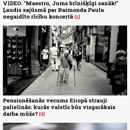
VIDEO. "Maestro, Jums brīnišķīgi sanāk!"
Ļaudis sajūsmā par Raimonda Paula
negaidīto rīcību koncertā
1
Pensionēšanās vecums Eiropā strauji
palielinās: kurās valstīs būs visgarākais
darba mūžs?
3