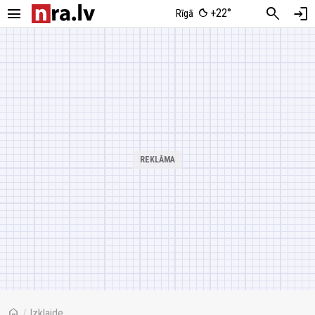
menu
search
login
+22°
Rīgā
home
/
Izklaide