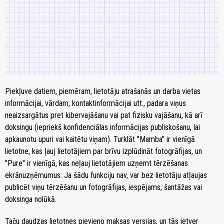
Piekļuve datiem, piemēram, lietotāju atrašanās un darba vietas
informācijai, vārdam, kontaktinformācijai utt., padara viņus
neaizsargātus pret kibervajāšanu vai pat fizisku vajāšanu, kā arī
doksingu (iepriekš konfidenciālas informācijas publiskošanu, lai
apkaunotu upuri vai kaitētu viņam). Turklāt "Mamba" ir vienīgā
lietotne, kas ļauj lietotājiem par brīvu izplūdināt fotogrāfijas, un
"Pure" ir vienīgā, kas neļauj lietotājiem uzņemt tērzēšanas
ekrānuzņēmumus. Ja šādu funkciju nav, var bez lietotāju atļaujas
publicēt viņu tērzēšanu un fotogrāfijas, iespējams, šantāžas vai
doksinga nolūkā.
Taču daudzas lietotnes pievieno maksas versijas, un tās ietver