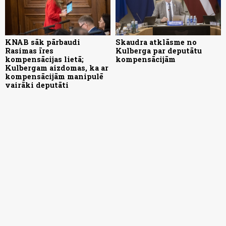
KNAB sāk pārbaudi
Skaudra atklāsme no
Rasimas īres
Kulberga par deputātu
kompensācijas lietā;
kompensācijām
Kulbergam aizdomas, ka ar
kompensācijām manipulē
vairāki deputāti