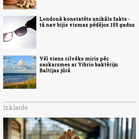
Londonā konstatēts unikāls fakts -
tā nav bijis vismaz pēdējos 155 gadus
Vēl viens cilvēks miris pēc
saskarsmes ar Vibrio baktēriju
Baltijas jūrā
Izklaide