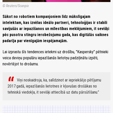
© Reuters/Scanpix
Sākot no robotiem kompanjoniem līdz mākslīgajam
intelektam, kas izvēlas ideālo partneri, tehnoloģijas ir stabili
savijušās ar iepazīšanos un mīlestības meklējumiem, it sevišķi
pēc pusotra stingru ierobežojumu gada, kas digitālās saiknes
padarīja par vienīgajām iespējamajām.
Lai izprastu šīs tendences ietekmi uz drošību, "Kaspersky" pētnieki
veica deviņu populāru iepazīšanās lietotņu padziļinātu izpēti,
novērtējot to drošumu.
Viņi noskaidroja, ka, salīdzinot ar iepriekšējo pētījumu
2017.gadā, iepazīšanās lietotnes ir kļuvušas drošākas no
tehniskā viedokļa, it sevišķi attiecībā uz datu pārsūtīšanu.