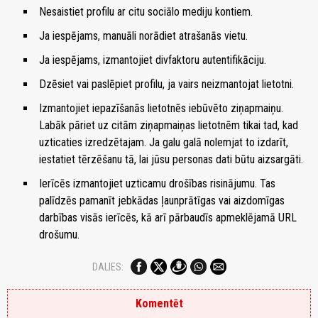
Nesaistiet profilu ar citu sociālo mediju kontiem.
Ja iespējams, manuāli norādiet atrašanās vietu.
Ja iespējams, izmantojiet divfaktoru autentifikāciju.
Dzēsiet vai paslēpiet profilu, ja vairs neizmantojat lietotni.
Izmantojiet iepazīšanās lietotnēs iebūvēto ziņapmaiņu.
Labāk pāriet uz citām ziņapmaiņas lietotnēm tikai tad, kad
uzticaties izredzētajam. Ja galu galā nolemjat to izdarīt,
iestatiet tērzēšanu tā, lai jūsu personas dati būtu aizsargāti.
Ierīcēs izmantojiet uzticamu drošības risinājumu. Tas
palīdzēs pamanīt jebkādas ļaunprātīgas vai aizdomīgas
darbības visās ierīcēs, kā arī pārbaudīs apmeklējamā URL
drošumu.
DALIES:
Komentēt