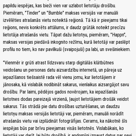
papildu iespējas, kas bieži vien var uzlabot lietotāju drošību.
Piemēram, "Tinder" un "Bumble" maksas versijās var manuāli
izvēlēties atrašanās vietu noteiktā reģionā. Tā kā ir pieejams tikai
reģions, nevis konkrēts attālums, ir daudz grūtāk noteikt precīzu
lietotāja atrašanās vietu. Tāpat dažu lietotņu, piemēram, "Happn",
maksas versijas piedāvā inkognito režīmu, kurā lietotāji var paslēpt
profilu no tiem, ko nav pavilkuši (svaipojuši) pa labi, un svešiniekiem.
"Vienmēr ir grūti atrast līdzsvaru starp digitālās klātbūtnes
veidošanu un personas datu aizsardzību internetā, un pāreja uz
iepazīšanos tiešsaistē rada vēl vienu jomu, kur lietotājiem ir
jānosaka, kā vislabāk nodibināt sakarus, vienlaikus aizsargājot savu
drošību. Par laimi, pēdējos gados novērojam, ka iepazīšanās
lietotnes dodas pareizajā virzienā, ļaujot lietotājiem drošāk veidot
sakarus. Tās strādā pie datu drošības uzturēšanas, un daudzu
lietotņu maksas versijās lietotāji var, piemēram, manuāli norādīt
atrašanās vietu vai izplūdināt fotogrāfijas. Cerams, ka nākotnē šīs
iespējas būs par brīvu pieejamas visās lietotnēs. Vislabākais, ko
lietotāji var darīt, lai būtu drošībā, ir apdomīgi izpaust datus par sevi