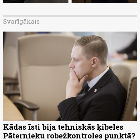
Svarīgākais
Kādas īsti bija tehniskās ķibeles
Pāternieku robežkontroles punktā?