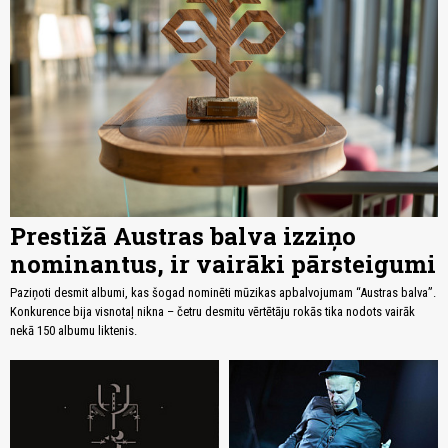
Prestižā Austras balva izziņo
nominantus, ir vairāki pārsteigumi
Paziņoti desmit albumi, kas šogad nominēti mūzikas apbalvojumam “Austras balva”.
Konkurence bija visnotaļ nikna – četru desmitu vērtētāju rokās tika nodots vairāk
nekā 150 albumu liktenis.