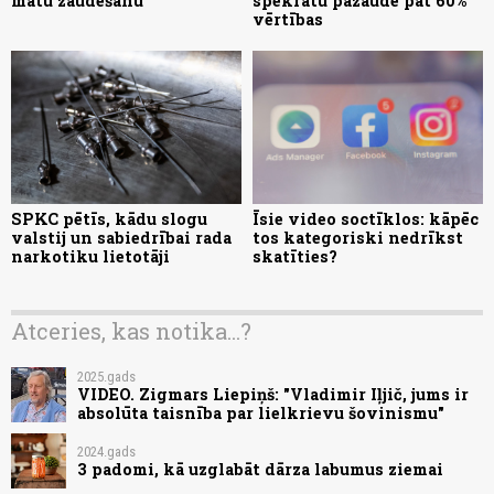
matu zaudēšanu
spēkratu pazaudē pat 60%
vērtības
SPKC pētīs, kādu slogu
Īsie video soctīklos: kāpēc
valstij un sabiedrībai rada
tos kategoriski nedrīkst
narkotiku lietotāji
skatīties?
Atceries, kas notika...?
2025.gads
VIDEO. Zigmars Liepiņš: "Vladimir Iļjič, jums ir
absolūta taisnība par lielkrievu šovinismu"
2024.gads
3 padomi, kā uzglabāt dārza labumus ziemai