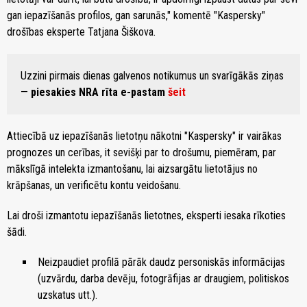
gan iepazīšanās profilos, gan sarunās," komentē "Kaspersky"
drošības eksperte Tatjana Šiškova.
Uzzini pirmais dienas galvenos notikumus un svarīgākās ziņas
—
piesakies NRA rīta e-pastam
šeit
Attiecībā uz iepazīšanās lietotņu nākotni "Kaspersky" ir vairākas
prognozes un cerības, it sevišķi par to drošumu, piemēram, par
mākslīgā intelekta izmantošanu, lai aizsargātu lietotājus no
krāpšanas, un verificētu kontu veidošanu.
Lai droši izmantotu iepazīšanās lietotnes, eksperti iesaka rīkoties
šādi.
Neizpaudiet profilā pārāk daudz personiskās informācijas
(uzvārdu, darba devēju, fotogrāfijas ar draugiem, politiskos
uzskatus utt.).