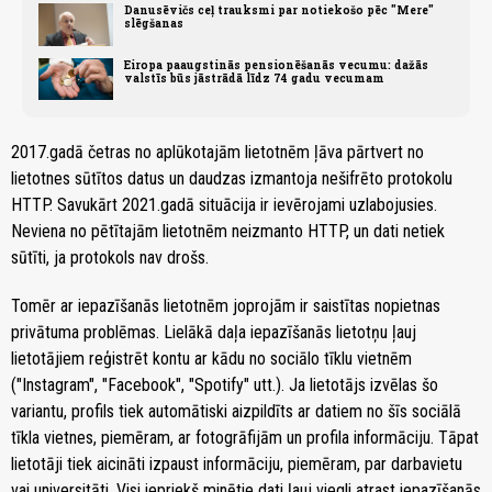
Danusēvičs ceļ trauksmi par notiekošo pēc "Mere"
slēgšanas
Eiropa paaugstinās pensionēšanās vecumu: dažās
valstīs būs jāstrādā līdz 74 gadu vecumam
2017.gadā četras no aplūkotajām lietotnēm ļāva pārtvert no
lietotnes sūtītos datus un daudzas izmantoja nešifrēto protokolu
HTTP. Savukārt 2021.gadā situācija ir ievērojami uzlabojusies.
Neviena no pētītajām lietotnēm neizmanto HTTP, un dati netiek
sūtīti, ja protokols nav drošs.
Tomēr ar iepazīšanās lietotnēm joprojām ir saistītas nopietnas
privātuma problēmas. Lielākā daļa iepazīšanās lietotņu ļauj
lietotājiem reģistrēt kontu ar kādu no sociālo tīklu vietnēm
("Instagram", "Facebook", "Spotify" utt.). Ja lietotājs izvēlas šo
variantu, profils tiek automātiski aizpildīts ar datiem no šīs sociālā
tīkla vietnes, piemēram, ar fotogrāfijām un profila informāciju. Tāpat
lietotāji tiek aicināti izpaust informāciju, piemēram, par darbavietu
vai universitāti. Visi iepriekš minētie dati ļauj viegli atrast iepazīšanās