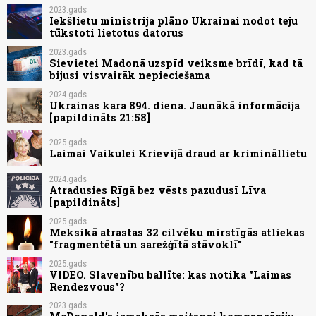
2023.gads
Iekšlietu ministrija plāno Ukrainai nodot teju
tūkstoti lietotus datorus
2023.gads
Sievietei Madonā uzspīd veiksme brīdī, kad tā
bijusi visvairāk nepieciešama
2024.gads
Ukrainas kara 894. diena. Jaunākā informācija
[papildināts 21:58]
2025.gads
Laimai Vaikulei Krievijā draud ar krimināllietu
2024.gads
Atradusies Rīgā bez vēsts pazudusī Līva
[papildināts]
2025.gads
Meksikā atrastas 32 cilvēku mirstīgās atliekas
"fragmentētā un sarežģītā stāvoklī"
2025.gads
VIDEO. Slavenību ballīte: kas notika "Laimas
Rendezvous"?
2023.gads