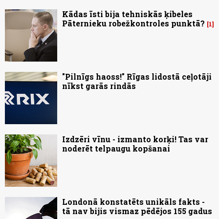
Kādas īsti bija tehniskās ķibeles
Pāternieku robežkontroles punktā?
1
"Pilnīgs haoss!" Rīgas lidostā ceļotāji
nīkst garās rindās
Izdzēri vīnu - izmanto korķi! Tas var
noderēt telpaugu kopšanai
Londonā konstatēts unikāls fakts -
tā nav bijis vismaz pēdējos 155 gadus