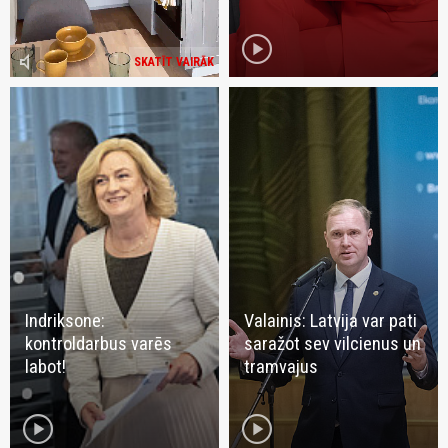
play_circle
volume_mute
SKATĪT VAIRĀK
Indriksone:
Valainis: Latvija var pati
kontroldarbus varēs
saražot sev vilcienus un
labot!
tramvajus
play_circle
play_circle