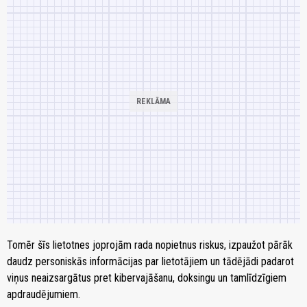
Tomēr šīs lietotnes joprojām rada nopietnus riskus, izpaužot pārāk
daudz personiskās informācijas par lietotājiem un tādējādi padarot
viņus neaizsargātus pret kibervajāšanu, doksingu un tamlīdzīgiem
apdraudējumiem.