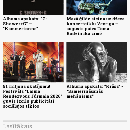
Albuma apskats: “G-
Mazā ģilde aicina uz džeza
Shower+G” –
koncertciklu Vecrīgā –
“Kammertonne”
augusts paies Toma
Rudzinska zīmē
81 miljons skatījumu!
Albuma apskats: “Krāsa” -
Festivāls “Laima
“Samierināšanās
Rendezvous Jūrmala 2026”
mehānisms”
guvis izcilu publicitāti
sociālajos tīklos
Lasītākais