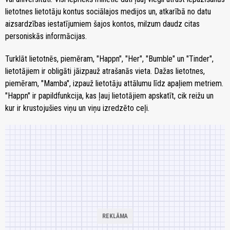
lietotnes lietotāju kontus sociālajos medijos un, atkarībā no datu
aizsardzības iestatījumiem šajos kontos, milzum daudz citas
personiskās informācijas.
Turklāt lietotnēs, piemēram, "Happn", "Her", "Bumble" un "Tinder",
lietotājiem ir obligāti jāizpauž atrašanās vieta. Dažas lietotnes,
piemēram, "Mamba", izpauž lietotāju attālumu līdz apaļiem metriem.
"Happn" ir papildfunkcija, kas ļauj lietotājiem apskatīt, cik reižu un
kur ir krustojušies viņu un viņu izredzēto ceļi.