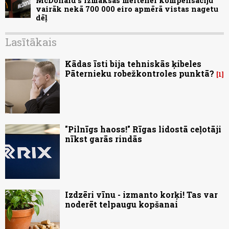
McDonald's izmaksās meitenei kompensāciju
vairāk nekā 700 000 eiro apmērā vistas nagetu
dēļ
Lasītākais
Kādas īsti bija tehniskās ķibeles
Pāternieku robežkontroles punktā?
1
"Pilnīgs haoss!" Rīgas lidostā ceļotāji
nīkst garās rindās
Izdzēri vīnu - izmanto korķi! Tas var
noderēt telpaugu kopšanai