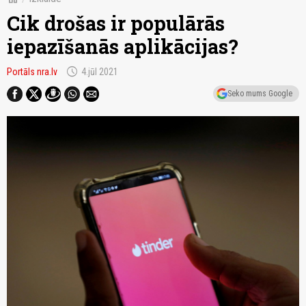
Cik drošas ir populārās
iepazīšanās aplikācijas?
schedule
Portāls nra.lv
4.jūl 2021
Seko mums Google