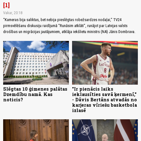
1
Vakar, 20:18
“Kameras bija saliktas, bet nebija pieslēgtas robežsardzes nodaļai,” TV24
pirmsvēlēšanu diskusiju raidījumā “Runāsim atklāti”, runājot par Latvijas valsts
drošības un migrācijas jautājumiem, atklāja iekšlietu ministrs (NA) Jānis Dombrava.
Slēgtas 10 ģimenes palātas
"Ir pienācis laiks
Dzemdību namā. Kas
ieklausīties savā ķermenī,"
noticis?
- Dāvis Bertāns atvadās no
karjeras vīriešu basketbola
izlasē