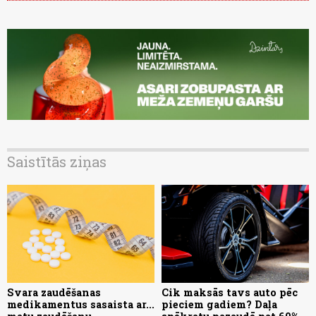
Saistītās ziņas
Svara zaudēšanas
Cik maksās tavs auto pēc
medikamentus sasaista ar...
pieciem gadiem? Daļa