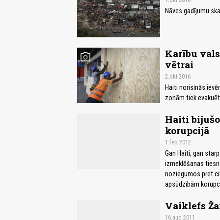
Nāves gadījumu skait
Karību vals
photo_camera
vētrai
2.okt 2016
Haiti norisinās iev
zonām tiek evakuēti
Haiti bijuš
korupcijā
1.feb 2012
Gan Haiti, gan starp
izmeklēšanas tiesn
noziegumos pret cil
apsūdzībām korupci
Vaiklefs Ža
16.aug 2011