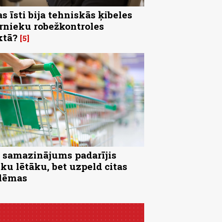
s īsti bija tehniskās ķibeles
rnieku robežkontroles
ktā?
5
samazinājums padarījis
iku lētāku, bet uzpeld citas
lēmas