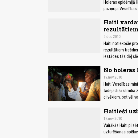
Holeras epidēmijā Ha
paziņoja Veselības m
Haiti varda
rezultātiem 
9.dec 2010
Haiti notiekošie pr
rezultātiem trešdien
iestādes tās dēļ sl
No holeras 
19.nov 2010
Haiti Veselības mini
tādējādi šī slimība 
cilvēkiem, bet vēl v
Haitieši u
17.nov 2010
Vairākās Haiti pils
uzturēšanas spēkiem