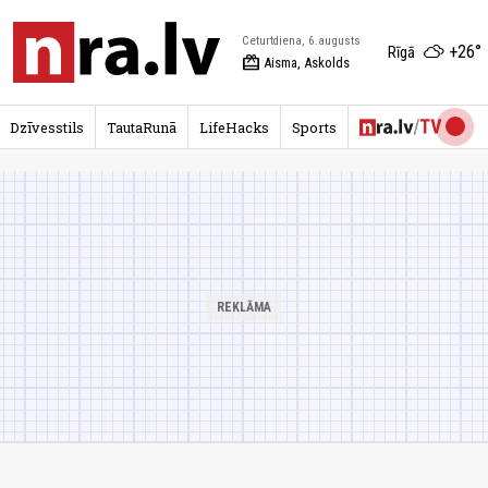
Ceturtdiena, 6.augusts
+26°
Rīgā
redeem
Aisma, Askolds
Dzīvesstils
TautaRunā
LifeHacks
Sports