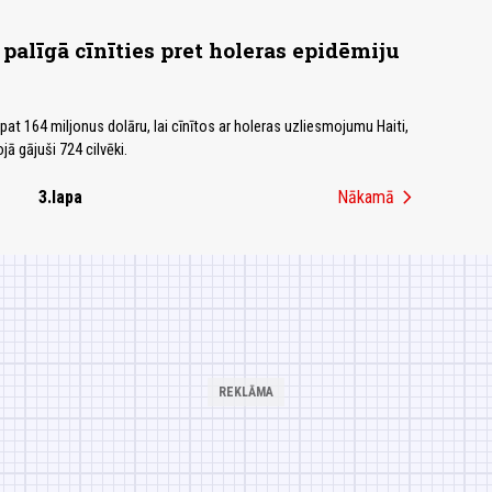
palīgā cīnīties pret holeras epidēmiju
pat 164 miljonus dolāru, lai cīnītos ar holeras uzliesmojumu Haiti,
jā gājuši 724 cilvēki.
chevron_right
3.lapa
Nākamā