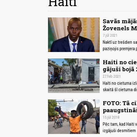
Haiti
Savās mājās
Žovenels M
7.jūl 2021
Naktī uz trešdien s
paziņojis premjera 
Haiti no ci
gājuši bojā 
27.feb 2021
Haiti no cietuma izl
skaitā šī cietuma d
FOTO: Tā ci
paaugstinā
15.jūl 2018
Pēc tam, kad Haiti v
izgājuši desmitiem 