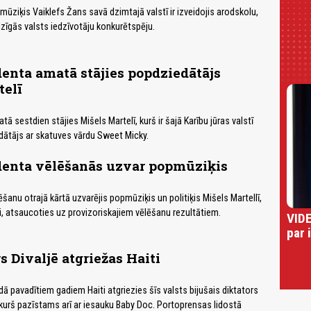
mūziķis Vaiklefs Žans savā dzimtajā valstī ir izveidojis arodskolu,
dzīgās valsts iedzīvotāju konkurētspēju.
denta amatā stājies popdziedātājs
telī
tā sestdien stājies Mišels Martelī, kurš ir šajā Karību jūras valstī
ātājs ar skatuves vārdu Sweet Micky.
identa vēlēšanās uzvar popmūziķis
ēšanu otrajā kārtā uzvarējis popmūziķis un politiķis Mišels Martellī,
ji, atsaucoties uz provizoriskajiem vēlēšanu rezultātiem.
VIDE
par 
s Divaljē atgriežas Haiti
dā pavadītiem gadiem Haiti atgriezies šīs valsts bijušais diktators
 kurš pazīstams arī ar iesauku Baby Doc. Portoprensas lidostā