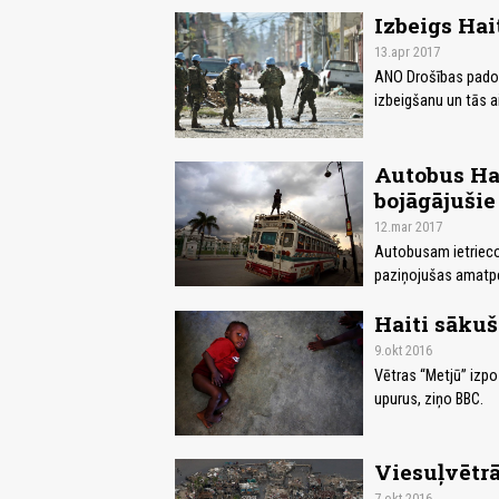
Izbeigs Hai
13.apr 2017
ANO Drošības padom
izbeigšanu un tās a
Autobus Hait
bojāgājušie
12.mar 2017
Autobusam ietriecoti
paziņojušas amatp
Haiti sākuš
9.okt 2016
Vētras “Metjū” izpos
upurus, ziņo BBC.
Viesuļvētrā
7.okt 2016