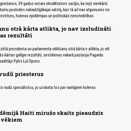
riešanos, 59 gadus vecais eksdiktators sacījis, ka viņš vienkārši
etumu puslodes nabadzīgākajai valstij, kas tā arī nav atguvusies no
strīces, holeras epidēmijas un politiskās nenoteiktības.
nu otrā kārta atlikta, jo nav izsludināti
as rezultāti
zētā prezidenta un parlamenta vēlēšanu otrā kārta ir atlikta, jo vēl
ās kārtas galīgie rezultāti, sestdienas vakarā paziņoja Pagaidu
adītājs Pjērs Luī Opons.
 vudū priesterus
inčo vudū speciālistus, jo uzskata tos par vainīgiem holeras
dēmijā Haiti mirušo skaits pieaudzis
ilvēkiem