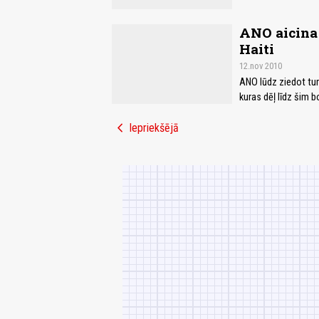
ANO aicina 
Haiti
12.nov 2010
ANO lūdz ziedot tur
kuras dēļ līdz šim bo
chevron_left
Iepriekšējā