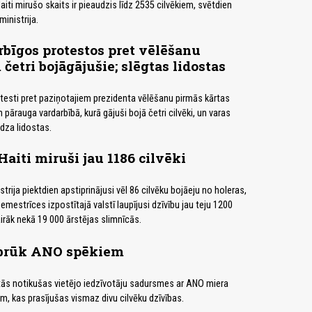
iti mirušo skaits ir pieaudzis līdz 2535 cilvēkiem, svētdien
inistrija.
rbīgos protestos pret vēlēšanu
četri bojāgājušie; slēgtas lidostas
otesti pret paziņotajiem prezidenta vēlēšanu pirmās kārtas
 pārauga vardarbībā, kurā gājuši bojā četri cilvēki, un varas
ēdza lidostas.
Haiti miruši jau 1186 cilvēki
strija piektdien apstiprinājusi vēl 86 cilvēku bojāeju no holeras,
zemestrīces izpostītajā valstī laupījusi dzīvību jau teju 1200
airāk nekā 19 000 ārstējas slimnīcās.
zbrūk ANO spēkiem
ētās notikušas vietējo iedzīvotāju sadursmes ar ANO miera
, kas prasījušas vismaz divu cilvēku dzīvības.