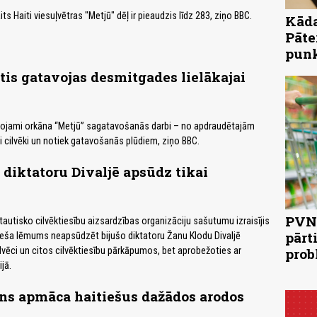
s Haiti viesuļvētras "Metjū" dēļ ir pieaudzis līdz 283, ziņo BBC.
Kāda
Pāte
pun
tis gatavojas desmitgades lielākajai
ērojami orkāna “Metjū” sagatavošanās darbi – no apdraudētajām
 cilvēki un notiek gatavošanās plūdiem, ziņo BBC.
o diktatoru Divaljē apsūdz tikai
PVN 
tautisko cilvēktiesību aizsardzības organizāciju sašutumu izraisījis
pārt
eša lēmums neapsūdzēt bijušo diktatoru Žanu Klodu Divaljē
vēci un citos cilvēktiesību pārkāpumos, bet aprobežoties ar
prob
jā.
ns apmāca haitiešus dažādos arodos