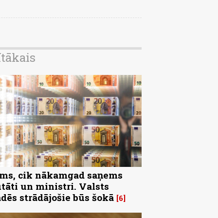
ītākais
ms, cik nākamgad saņems
tāti un ministri. Valsts
ādēs strādājošie būs šokā
6