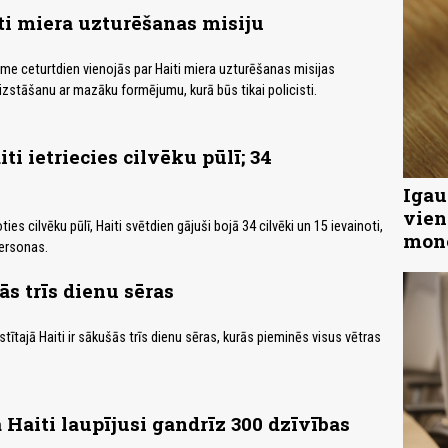
ti miera uzturēšanas misiju
e ceturtdien vienojās par Haiti miera uzturēšanas misijas
izstāšanu ar mazāku formējumu, kurā būs tikai policisti.
i ietriecies cilvēku pūlī; 34
Igau
vien
es cilvēku pūlī, Haiti svētdien gājuši bojā 34 cilvēki un 15 ievainoti,
mon
ersonas.
ās trīs dienu sēras
tītajā Haiti ir sākušās trīs dienu sēras, kurās pieminēs visus vētras
 Haiti laupījusi gandrīz 300 dzīvības