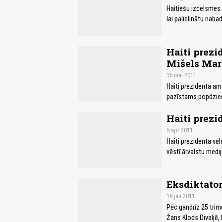
Haitiešu izcelsmes 
lai palielinātu naba
Haiti prezi
Mišels Mar
15.mai 2011
Haiti prezidenta ama
pazīstams popdzied
Haiti prez
5.apr 2011
Haiti prezidenta vēl
vēstī ārvalstu medi
Eksdiktator
18.jan 2011
Pēc gandrīz 25 trim
Žans Klods Divaljē,