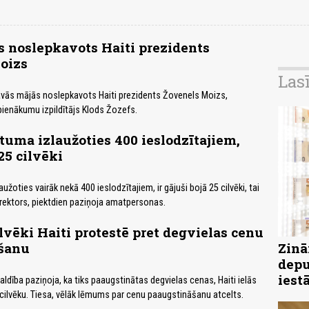
 noslepkavots Haiti prezidents
oizs
Las
avās mājās noslepkavots Haiti prezidents Žovenels Moizs,
pienākumu izpildītājs Klods Žozefs.
etuma izlaužoties 400 ieslodzītajiem,
25 cilvēki
aužoties vairāk nekā 400 ieslodzītajiem, ir gājuši bojā 25 cilvēki, tai
irektors, piektdien paziņoja amatpersonas.
lvēki Haiti protestē pret degvielas cenu
šanu
Zinā
depu
iest
aldība paziņoja, ka tiks paaugstinātas degvielas cenas, Haiti ielās
cilvēku. Tiesa, vēlāk lēmums par cenu paaugstināšanu atcelts.