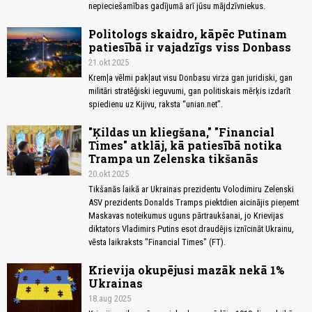
nepieciešamības gadījumā arī jūsu mājdzīvniekus.
Politologs skaidro, kāpēc Putinam
patiesībā ir vajadzīgs viss Donbass
21.okt 2025
Kremļa vēlmi pakļaut visu Donbasu virza gan juridiski, gan
militāri stratēģiski ieguvumi, gan politiskais mērķis izdarīt
spiedienu uz Kijivu, raksta “unian.net”.
"Ķildas un kliegšana," "Financial
Times" atklāj, kā patiesībā notika
Trampa un Zelenska tikšanās
20.okt 2025
Tikšanās laikā ar Ukrainas prezidentu Volodimiru Zelenski
ASV prezidents Donalds Tramps piektdien aicinājis pieņemt
Maskavas noteikumus uguns pārtraukšanai, jo Krievijas
diktators Vladimirs Putins esot draudējis iznīcināt Ukrainu,
vēsta laikraksts "Financial Times" (FT).
Krievija okupējusi mazāk nekā 1%
Ukrainas
18.aug 2025