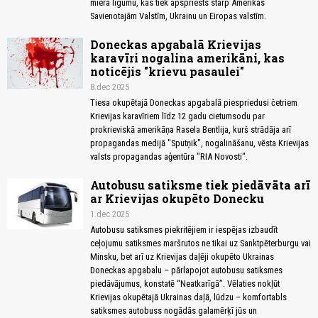
miera līgumu, kas tiek apspriests starp Amerikas
Savienotajām Valstīm, Ukrainu un Eiropas valstīm.
Doneckas apgabalā Krievijas
karavīri nogalina amerikāni, kas
noticējis "krievu pasaulei"
8.dec 2025
Tiesa okupētajā Doneckas apgabalā piespriedusi četriem
Krievijas karavīriem līdz 12 gadu cietumsodu par
prokrieviskā amerikāņa Rasela Bentlija, kurš strādāja arī
propagandas medijā "Sputņik", nogalināšanu, vēsta Krievijas
valsts propagandas aģentūra "RIA Novosti".
Autobusu satiksme tiek piedāvāta arī
ar Krievijas okupēto Donecku
1.dec 2025
Autobusu satiksmes piekritējiem ir iespējas izbaudīt
ceļojumu satiksmes maršrutos ne tikai uz Sanktpēterburgu vai
Minsku, bet arī uz Krievijas daļēji okupēto Ukrainas
Doneckas apgabalu – pārlapojot autobusu satiksmes
piedāvājumus, konstatē “Neatkarīgā”. Vēlaties nokļūt
Krievijas okupētajā Ukrainas daļā, lūdzu – komfortabls
satiksmes autobuss nogādās galamērķī jūs un