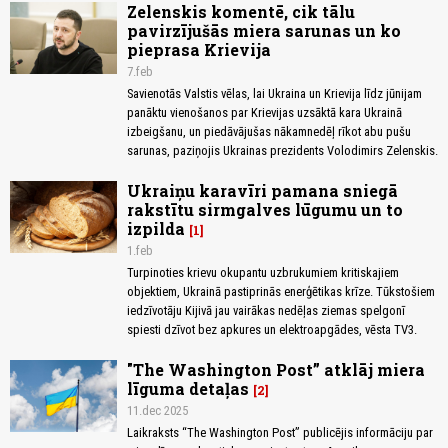
Zelenskis komentē, cik tālu
pavirzījušās miera sarunas un ko
pieprasa Krievija
7.feb
Savienotās Valstis vēlas, lai Ukraina un Krievija līdz jūnijam
panāktu vienošanos par Krievijas uzsāktā kara Ukrainā
izbeigšanu, un piedāvājušas nākamnedēļ rīkot abu pušu
sarunas, paziņojis Ukrainas prezidents Volodimirs Zelenskis.
Ukraiņu karavīri pamana sniegā
rakstītu sirmgalves lūgumu un to
izpilda
1
1.feb
Turpinoties krievu okupantu uzbrukumiem kritiskajiem
objektiem, Ukrainā pastiprinās enerģētikas krīze. Tūkstošiem
iedzīvotāju Kijivā jau vairākas nedēļas ziemas spelgonī
spiesti dzīvot bez apkures un elektroapgādes, vēsta TV3.
"The Washington Post” atklāj miera
līguma detaļas
2
11.dec 2025
Laikraksts “The Washington Post” publicējis informāciju par