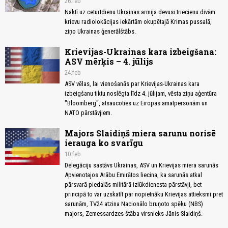
26.feb
Naktī uz ceturtdienu Ukrainas armija devusi triecienu divām
krievu radiolokācijas iekārtām okupētajā Krimas pussalā,
ziņo Ukrainas ģenerālštābs.
Krievijas-Ukrainas kara izbeigšana:
ASV mērķis – 4. jūlijs
24.feb
ASV vēlas, lai vienošanās par Krievijas-Ukrainas kara
izbeigšanu tiktu noslēgta līdz 4. jūlijam, vēsta ziņu aģentūra
"Bloomberg", atsaucoties uz Eiropas amatpersonām un
NATO pārstāvjiem.
Majors Slaidiņš miera sarunu norisē
ierauga ko svarīgu
10.feb
Delegāciju sastāvs Ukrainas, ASV un Krievijas miera sarunās
Apvienotajos Arābu Emirātos liecina, ka sarunās atkal
pārsvarā piedalās militārā izlūkdienesta pārstāvji, bet
principā to var uzskatīt par nopietnāku Krievijas attieksmi pret
sarunām, TV24 atzina Nacionālo bruņoto spēku (NBS)
majors, Zemessardzes štāba virsnieks Jānis Slaidiņš.