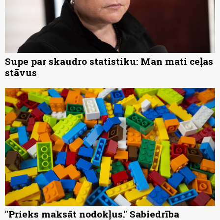
Supe par skaudro statistiku: Man mati ceļas
stāvus
"Prieks maksāt nodokļus." Sabiedrība