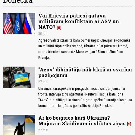
Donecka
Vai Krievija patiesi gatava
militāram konfliktam ar ASV un
NATO?
6
30.jun
Agresorvalsts izraisītā kara bumerangs: Krievijas ekonomika
un militārā rūpniecība stagnē, Ukraina gūst pārsvaru frontē,
dronu triecieni sasniedz Maskavu jau 15 km attālumā no
Kremļa.
"Azov" dibinātājs nāk klajā ar svarīgu
paziņojumu
27.mai
Ukrainas karaspēkam ir pusgads iniciatīvas pārņemšanai
frontē, intervijā ziņu aģentūrai "Reuters" sacīja bataljona
"Azov" dibinātājs, Ukrainas Bruņoto spēku 3. armijas korpusa
komandieris brigādes ģenerālis Andrijs Bileckis.
Ar ko beigsies karš Ukrainā?
Majoram Slaidiņam ir sliktas ziņas
5
27.mai