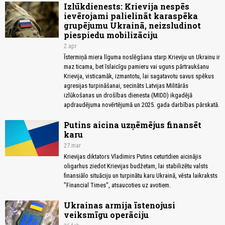
Izlūkdienests: Krievija nespēs
ievērojami palielināt karaspēka
grupējumu Ukrainā, neizsludinot
piespiedu mobilizāciju
2.apr
Īstermiņā miera līguma noslēgšana starp Krieviju un Ukrainu ir
maz ticama, bet īslaicīgu pamieru vai uguns pārtraukšanu
Krievija, visticamāk, izmantotu, lai sagatavotu savus spēkus
agresijas turpināšanai, secināts Latvijas Militārās
izlūkošanas un drošības dienesta (MIDD) ikgadējā
apdraudējuma novērtējumā un 2025. gada darbības pārskatā.
Putins aicina uzņēmējus finansēt
karu
27.mar
Krievijas diktators Vladimirs Putins ceturtdien aicinājis
oligarhus ziedot Krievijas budžetam, lai stabilizētu valsts
finansiālo situāciju un turpinātu karu Ukrainā, vēsta laikraksts
"Financial Times", atsaucoties uz avotiem.
Ukrainas armija īstenojusi
veiksmīgu operāciju