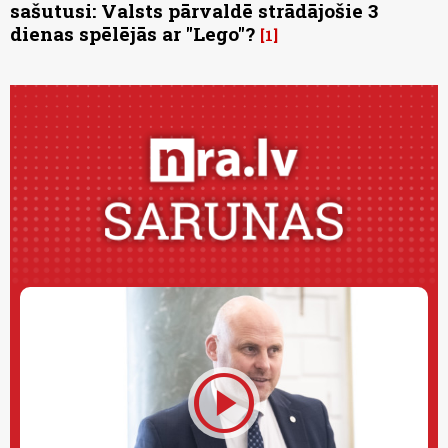
sašutusi: Valsts pārvaldē strādājošie 3
dienas spēlējās ar "Lego"?
1
play_circle