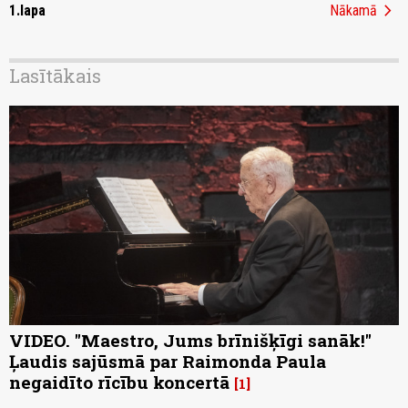
chevron_right
1.lapa
Nākamā
Lasītākais
VIDEO. "Maestro, Jums brīnišķīgi sanāk!"
Ļaudis sajūsmā par Raimonda Paula
negaidīto rīcību koncertā
1