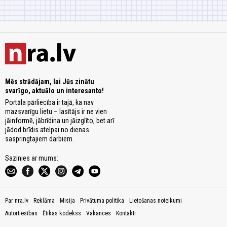
Mēs strādājam, lai Jūs zinātu
svarīgo, aktuālo un interesanto!
Portāla pārliecība ir tajā, ka nav
mazsvarīgu lietu – lasītājs ir ne vien
jāinformē, jābrīdina un jāizglīto, bet arī
jādod brīdis atelpai no dienas
saspringtajiem darbiem.
Sazinies ar mums:
Par nra.lv
Reklāma
Misija
Privātuma politika
Lietošanas noteikumi
Autortiesības
Ētikas kodekss
Vakances
Kontakti