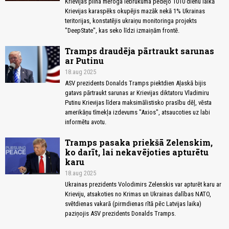
Krievijas pilna mēroga iebrukuma pēdējo 1010 dienu laikā
Krievijas karaspēks okupējis mazāk nekā 1% Ukrainas
teritorijas, konstatējis ukraiņu monitoringa projekts
"DeepState", kas seko līdzi izmaiņām frontē.
Tramps draudēja pārtraukt sarunas
ar Putinu
18.aug 2025
ASV prezidents Donalds Tramps piektdien Aļaskā bijis
gatavs pārtraukt sarunas ar Krievijas diktatoru Vladimiru
Putinu Krievijas līdera maksimālistisko prasību dēļ, vēsta
amerikāņu tīmekļa izdevums "Axios", atsaucoties uz labi
informētu avotu.
Tramps pasaka priekšā Zelenskim,
ko darīt, lai nekavējoties apturētu
karu
18.aug 2025
Ukrainas prezidents Volodimirs Zelenskis var apturēt karu ar
Krieviju, atsakoties no Krimas un Ukrainas dalības NATO,
svētdienas vakarā (pirmdienas rītā pēc Latvijas laika)
paziņojis ASV prezidents Donalds Tramps.