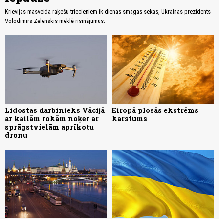
Krievijas masveida raķešu triecieniem ik dienas smagas sekas, Ukrainas prezidents
Volodimirs Zelenskis meklē risinājumus.
Lidostas darbinieks Vācijā
Eiropā plosās ekstrēms
ar kailām rokām noķer ar
karstums
sprāgstvielām aprīkotu
dronu