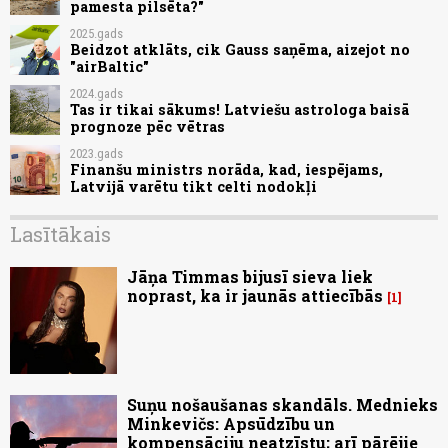
pamesta pilsēta?"
2025.gads
Beidzot atklāts, cik Gauss saņēma, aizejot no
"airBaltic"
2024.gads
Tas ir tikai sākums! Latviešu astrologa baisā
prognoze pēc vētras
2023.gads
Finanšu ministrs norāda, kad, iespējams,
Latvijā varētu tikt celti nodokļi
Lasītākais
Jāņa Timmas bijusī sieva liek
noprast, ka ir jaunās attiecībās
1
Suņu nošaušanas skandāls. Mednieks
Minkevičs: Apsūdzību un
kompensāciju neatzīstu; arī pārējie