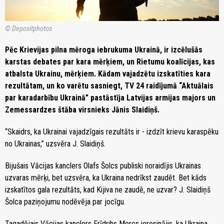
© Depositphotos
Pēc Krievijas pilna mēroga iebrukuma Ukrainā, ir izcēlušās
karstas debates par kara mērķiem, un Rietumu koalīcijas, kas
atbalsta Ukrainu, mērķiem. Kādam vajadzētu izskatīties kara
rezultātam, un ko varētu sasniegt, TV 24 raidījumā “Aktuālais
par karadarbību Ukrainā” pastāstīja Latvijas armijas majors un
Zemessardzes štāba virsnieks Jānis Slaidiņš.
“Skaidrs, ka Ukrainai vajadzīgais rezultāts ir - izdzīt krievu karaspēku
no Ukrainas,” uzsvēra J. Slaidiņš.
Bijušais Vācijas kanclers Olafs Šolcs publiski noraidījis Ukrainas
uzvaras mērķi, bet uzsvēra, ka Ukraina nedrīkst zaudēt. Bet kāds
izskatītos gala rezultāts, kad Kijiva ne zaudē, ne uzvar? J. Slaidiņš
Šolca paziņojumu nodēvēja par jocīgu.
Tagadējais Vācijas kanclers Frīdrihs Mercs ierosinājis, ka Ukraina