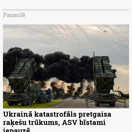
Pasaulē
Ukrainā katastrofāls pretgaisa
raķešu trūkums, ASV bīstami
iepauzē