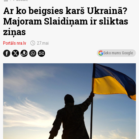
Ar ko beigsies karš Ukrainā?
Majoram Slaidiņam ir sliktas
ziņas
schedule
Portāls nra.lv
27.mai
Seko mums Google