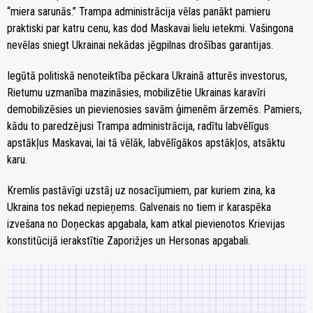
“miera sarunās.” Trampa administrācija vēlas panākt pamieru
praktiski par katru cenu, kas dod Maskavai lielu ietekmi. Vašingona
nevēlas sniegt Ukrainai nekādas jēgpilnas drošības garantijas.
Iegūtā politiskā nenoteiktība pēckara Ukrainā atturēs investorus,
Rietumu uzmanība mazināsies, mobilizētie Ukrainas karavīri
demobilizēsies un pievienosies savām ģimenēm ārzemēs. Pamiers,
kādu to paredzējusi Trampa administrācija, radītu labvēlīgus
apstākļus Maskavai, lai tā vēlāk, labvēlīgākos apstākļos, atsāktu
karu.
Kremlis pastāvīgi uzstāj uz nosacījumiem, par kuriem zina, ka
Ukraina tos nekad nepieņems. Galvenais no tiem ir karaspēka
izvešana no Doņeckas apgabala, kam atkal pievienotos Krievijas
konstitūcijā ierakstītie Zaporižjes un Hersonas apgabali.