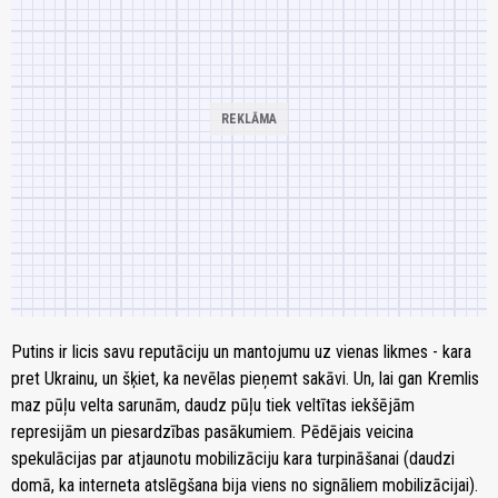
Putins ir licis savu reputāciju un mantojumu uz vienas likmes - kara
pret Ukrainu, un šķiet, ka nevēlas pieņemt sakāvi. Un, lai gan Kremlis
maz pūļu velta sarunām, daudz pūļu tiek veltītas iekšējām
represijām un piesardzības pasākumiem. Pēdējais veicina
spekulācijas par atjaunotu mobilizāciju kara turpināšanai (daudzi
domā, ka interneta atslēgšana bija viens no signāliem mobilizācijai).