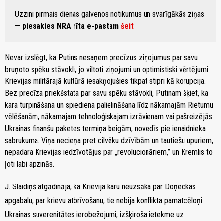
Uzzini pirmais dienas galvenos notikumus un svarīgākās ziņas
—
piesakies NRA rīta e-pastam
šeit
Nevar izslēgt, ka Putins nesaņem precīzus ziņojumus par savu
bruņoto spēku stāvokli, jo viltoti ziņojumi un optimistiski vērtējumi
Krievijas militārajā kultūrā iesakņojušies tikpat stipri kā korupcija.
Bez precīza priekšstata par savu spēku stāvokli, Putinam šķiet, ka
kara turpināšana un spiediena palielināšana līdz nākamajām Rietumu
vēlēšanām, nākamajam tehnoloģiskajam izrāvienam vai pašreizējās
Ukrainas finanšu paketes termiņa beigām, novedīs pie ienaidnieka
sabrukuma. Viņa necieņa pret cilvēku dzīvībām un tautiešu upuriem,
nepadara Krievijas iedzīvotājus par „revolucionāriem,” un Kremlis to
ļoti labi apzinās.
J. Slaidiņš
atgādināja, ka Krievija karu neuzsāka par Doņeckas
apgabalu, par krievu atbrīvošanu, tie nebija konflikta pamatcēloņi.
Ukrainas suverenitātes ierobežojumi, izšķiroša ietekme uz