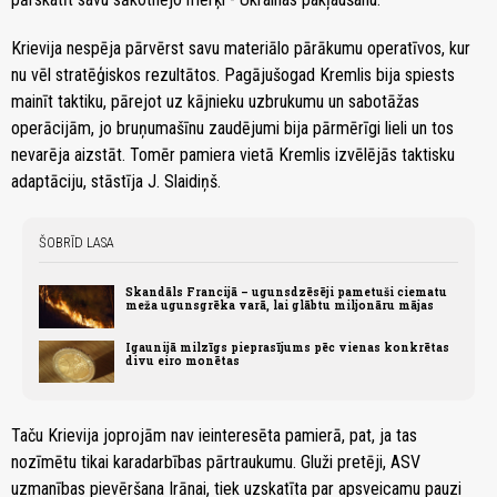
Krievija nespēja pārvērst savu materiālo pārākumu operatīvos, kur
nu vēl stratēģiskos rezultātos. Pagājušogad Kremlis bija spiests
mainīt taktiku, pārejot uz kājnieku uzbrukumu un sabotāžas
operācijām, jo bruņumašīnu zaudējumi bija pārmērīgi lieli un tos
nevarēja aizstāt. Tomēr pamiera vietā Kremlis izvēlējās taktisku
adaptāciju, stāstīja J. Slaidiņš.
ŠOBRĪD LASA
Skandāls Francijā – ugunsdzēsēji pametuši ciematu
meža ugunsgrēka varā, lai glābtu miljonāru mājas
Igaunijā milzīgs pieprasījums pēc vienas konkrētas
divu eiro monētas
Taču Krievija joprojām nav ieinteresēta pamierā, pat, ja tas
nozīmētu tikai karadarbības pārtraukumu. Gluži pretēji, ASV
uzmanības pievēršana Irānai, tiek uzskatīta par apsveicamu pauzi