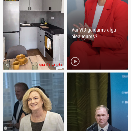
Vai VID gaidāms algu
pieaugums?
play_circle
volume_mute
SKATĪT VAIRĀK