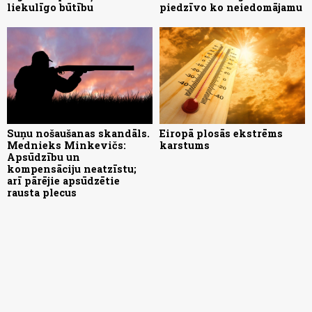
liekulīgo būtību
piedzīvo ko neiedomājamu
Suņu nošaušanas skandāls.
Eiropā plosās ekstrēms
Mednieks Minkevičs:
karstums
Apsūdzību un
kompensāciju neatzīstu;
arī pārējie apsūdzētie
rausta plecus