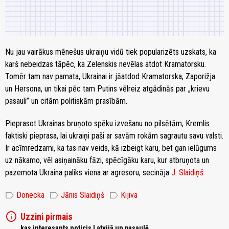
Nu jau vairākus mēnešus ukraiņu vidū tiek popularizēts uzskats, ka
karš nebeidzas tāpēc, ka Zelenskis nevēlas atdot Kramatorsku.
Tomēr tam nav pamata, Ukrainai ir jāatdod Kramatorska, Zaporižja
un Hersona, un tikai pēc tam Putins vēlreiz atgādinās par „krievu
pasauli” un citām politiskām prasībām.
Pieprasot Ukrainas bruņoto spēku izvešanu no pilsētām, Kremlis
faktiski pieprasa, lai ukraiņi paši ar savām rokām sagrautu savu valsti.
Ir acīmredzami, ka tas nav veids, kā izbeigt karu, bet gan ielūgums
uz nākamo, vēl asiņaināku fāzi, spēcīgāku karu, kur atbruņota un
pazemota Ukraina paliks viena ar agresoru, secināja
J. Slaidiņš.
label
label
label
Donecka
Jānis Slaidiņš
Kijiva
info
Uzzini pirmais
kas interesants noticis Latvijā un pasaulē,