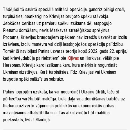
Tādējādi tā sauktā speciālā militārā operācija, gandrīz pilnīgi droši,
turpināsies, neatkarīgi no Krievijas bruņoto spēku stāvokļa.
Jebkādas cerības uz pamieru spēku izsīkuma dēļ atspoguļo
Rietumu domāšanu, nevis Maskavas stratēģiskos aprēķinus.
Protams, Krievijas bruņotajiem spēkiem nav izredžu uzvarēt ar izcilu
izrāvienu, izcilu manevru vai dziļi iesakņojošos operāciju palīdzību.
Tomēr šī nav bijusi Putina uzvaras teorija kopš 2022. gada 22. aprīļa,
kad krievi „dabūja pa riekstiem” pie
Kijivas
un Harkivas, vēlāk pie
Hersonas. Krievija karo izsīkuma karu, kura mērķis ir nogurdināt
Ukrainas aizstāvjus. Karš turpināsies, līdz Krievijas vai Ukrainas
bruņotie spēki salūzīs un sabruks.
Putins joprojām uzskata, ka var nogurdināt Ukrainu ātrāk, taču šī
pārliecība varētu būt maldīga. Liela daļa viņa domāšanas balstās uz
Rietumu uztverto vājumu un politiskās un ekonomiskās gribas
mazināšanos atbalstīt Ukrainu. Tas atkal varētu būt maldīgs
priekšstats, lēš J. Slaidiņš.