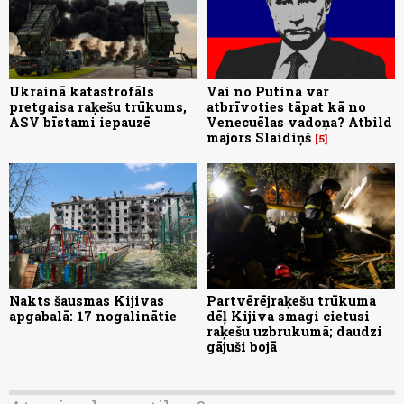
Ukrainā katastrofāls
Vai no Putina var
pretgaisa raķešu trūkums,
atbrīvoties tāpat kā no
ASV bīstami iepauzē
Venecuēlas vadoņa? Atbild
majors Slaidiņš
5
Nakts šausmas Kijivas
Partvērējraķešu trūkuma
apgabalā: 17 nogalinātie
dēļ Kijiva smagi cietusi
raķešu uzbrukumā; daudzi
gājuši bojā