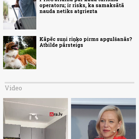
operatoru; ir risks, ka samaksātā
nauda netiks atgriezta
Kāpēc suņi riņķo pirms apgulšanās?
Atbilde pārsteigs
Video