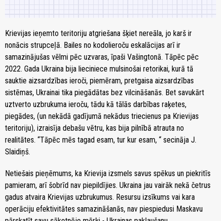
Krievijas ieņemto teritoriju atgriešana šķiet nereāla, jo karš ir
nonācis strupceļā. Bailes no kodolieroču eskalācijas arī ir
samazinājušas vēlmi pēc uzvaras, īpaši Vašingtonā. Tāpēc pēc
2022. Gada Ukraina bija lieciniece mulsinošai retorikai, kurā tā
sauktie aizsardzības ieroči, piemēram, pretgaisa aizsardzības
sistēmas, Ukrainai tika piegādātas bez vilcināšanās. Bet savukārt
uztverto uzbrukuma ieroču, tādu kā tālās darbības raķetes,
piegādes, (un nekādā gadījumā nekādus triecienus pa Krievijas
teritoriju), izraisīja debašu vētru, kas bija pilnībā atrauta no
realitātes. “Tāpēc mēs tagad esam, tur kur esam, “ secināja J.
Slaidiņš.
Netiešais pieņēmums, ka Krievija izsmels savus spēkus un piekritīs
pamieram, arī šobrīd nav piepildījies. Ukraina jau vairāk nekā četrus
gadus atvaira Krievijas uzbrukumus. Resursu izsīkums vai kara
operāciju efektivitātes samazināšanās, nav piespiedusi Maskavu
pārskatīt savu sākotnējo mērķi - Ukrainas pakļaušanu.