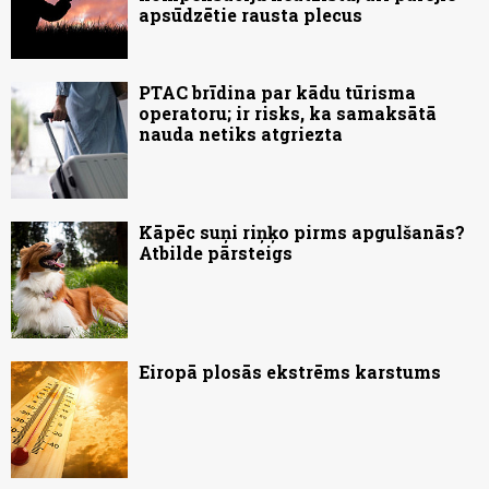
apsūdzētie rausta plecus
PTAC brīdina par kādu tūrisma
operatoru; ir risks, ka samaksātā
nauda netiks atgriezta
Kāpēc suņi riņķo pirms apgulšanās?
Atbilde pārsteigs
Eiropā plosās ekstrēms karstums