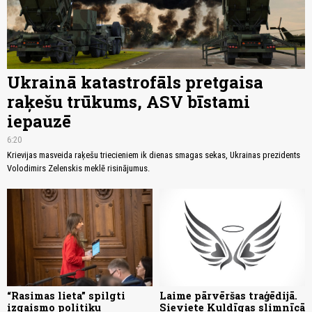
Ukrainā katastrofāls pretgaisa
raķešu trūkums, ASV bīstami
iepauzē
6:20
Krievijas masveida raķešu triecieniem ik dienas smagas sekas, Ukrainas prezidents
Volodimirs Zelenskis meklē risinājumus.
“Rasimas lieta” spilgti
Laime pārvēršas traģēdijā.
izgaismo politiķu
Sieviete Kuldīgas slimnīcā