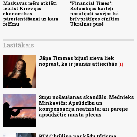
Maskavas mērs atklāti
"Financial Times":
iebilst Krievijas
Kolumbijas karteļi
ekonomikas
nosūtījuši savējos kā
pārorientēšanai uz kara
brīvprātīgos cīnīties
režīmu
Ukrainas pusē
Lasītākais
Jāņa Timmas bijusī sieva liek
noprast, ka ir jaunās attiecībās
1
Suņu nošaušanas skandāls. Mednieks
Minkevičs: Apsūdzību un
kompensāciju neatzīstu; arī pārējie
apsūdzētie rausta plecus
PTAC brīdina par kādu tūrisma