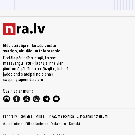
Mēs strādājam, lai Jūs zinātu
svarīgo, aktuālo un interesanto!
Portāla pārliecība ir tajā, ka nav
mazsvarīgu lietu – lasītājs ir ne vien
jāinformē, jābrīdina un jāizglīto, bet arī
jādod brīdis atelpai no dienas
saspringtajiem darbiem.
Sazinies ar mums:
Par nra.lv
Reklāma
Misija
Privātuma politika
Lietošanas noteikumi
Autortiesības
Ētikas kodekss
Vakances
Kontakti