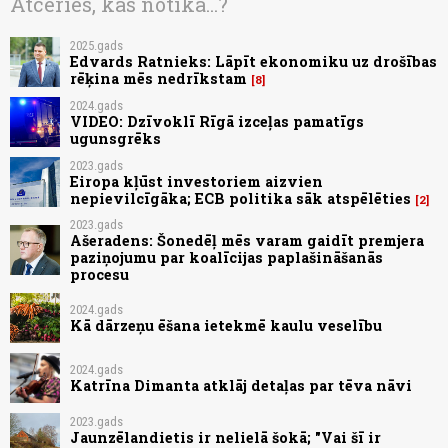
Atceries, kas notika...?
2025.gads
Edvards Ratnieks: Lāpīt ekonomiku uz drošības
rēķina mēs nedrīkstam
8
2024.gads
VIDEO: Dzīvoklī Rīgā izceļas pamatīgs
ugunsgrēks
2023.gads
Eiropa kļūst investoriem aizvien
nepievilcīgāka; ECB politika sāk atspēlēties
2
2023.gads
Ašeradens: Šonedēļ mēs varam gaidīt premjera
paziņojumu par koalīcijas paplašināšanās
procesu
2024.gads
Kā dārzeņu ēšana ietekmē kaulu veselību
2024.gads
Katrīna Dimanta atklāj detaļas par tēva nāvi
2023.gads
Jaunzēlandietis ir nelielā šokā; "Vai šī ir