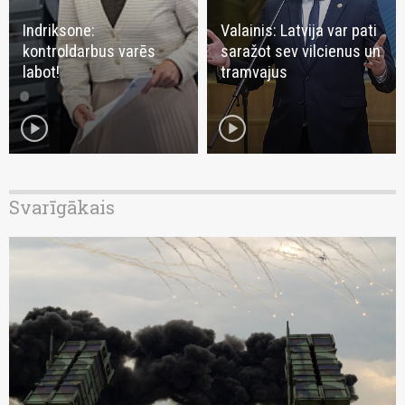
Indriksone:
Valainis: Latvija var pati
kontroldarbus varēs
saražot sev vilcienus un
labot!
tramvajus
play_circle
play_circle
Svarīgākais