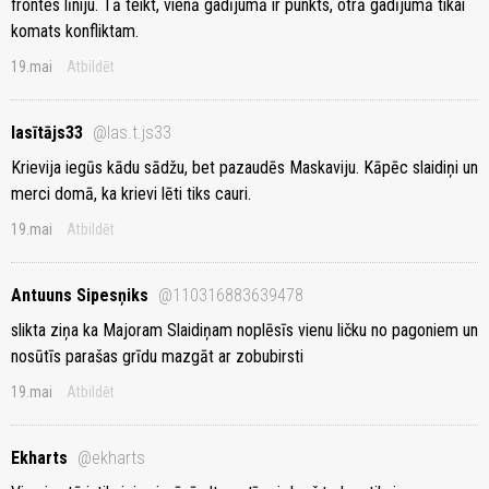
frontes līniju. Tā teikt, vienā gadījumā ir punkts, otrā gadījumā tikai
komats konfliktam.
19.mai
Atbildēt
lasītājs33
@las.t.js33
Krievija iegūs kādu sādžu, bet pazaudēs Maskaviju. Kāpēc slaidiņi un
merci domā, ka krievi lēti tiks cauri.
19.mai
Atbildēt
Antuuns Sipesņiks
@110316883639478
slikta ziņa ka Majoram Slaidiņam noplēsīs vienu ličku no pagoniem un
nosūtīs parašas grīdu mazgāt ar zobubirsti
19.mai
Atbildēt
Ekharts
@ekharts