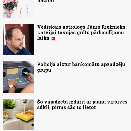
nozīmi
Vēdiskais astrologs Jānis Riežnieks:
Latvijai tuvojas grūts pārbaudījumu
laiks
2
Policija aiztur bankomātu apzadzēju
grupu
Šo vajadzētu izdarīt ar jaunu virtuves
sūkli, pirms sāc to lietot