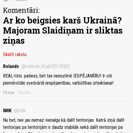
Komentāri:
Ar ko beigsies karš Ukrainā?
Majoram Slaidiņam ir sliktas
ziņas
Skatīt rakstu
Rolands
@rolands.60ab5f013fd32
REAL=īsts. patiess, bet tas nenozīmē IESPĒJAMĪBU! Ir citi
piemērotāki svešvārdi iespējamības, varbūtības izteikšanai!
19.mai
Atbildēt
IMIK
@imik
Nu bet, nav jau nemaz vienalga kā dalīt teritorijas. Katrā ziņā dalīt
teritorijas pa teritorijām ir daudz stabilāk nekā dalīt teritorijas pa