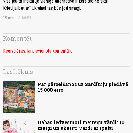
Viss jau tā ir,tikai ,ja vienīgā alternatīva ir karš,tad ne tikai
Krievijai,bet arī Ukrainai tas būs ļoti smagi.
19.mai
Atbildēt
Komentēt
Reģistrējies, lai pievienotu komentāru
Lasītākais
Par pārcelšanos uz Sardīniju piedāvā
15 000 eiro
Dabas iedvesmoti meiteņu vārdi: 10
maigi un skaisti vārdi ar īpašu