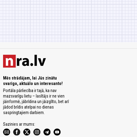
Mēs strādājam, lai Jūs zinātu
svarīgo, aktuālo un interesanto!
Portāla pārliecība ir tajā, ka nav
mazsvarīgu lietu – lasītājs ir ne vien
jāinformē, jābrīdina un jāizglīto, bet arī
jādod brīdis atelpai no dienas
saspringtajiem darbiem.
Sazinies ar mums: