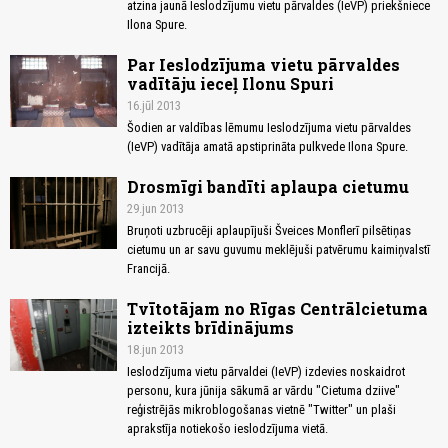
atzina jaunā Ieslodzījumu vietu pārvaldes (IeVP) priekšniece
Ilona Spure.
Par Ieslodzījuma vietu pārvaldes
vadītāju ieceļ Ilonu Spuri
16.jūl 2013
Šodien ar valdības lēmumu Ieslodzījuma vietu pārvaldes
(IeVP) vadītāja amatā apstiprināta pulkvede Ilona Spure.
Drosmīgi bandīti aplaupa cietumu
29.jun 2013
Bruņoti uzbrucēji aplaupījuši Šveices Monflerī pilsētiņas
cietumu un ar savu guvumu meklējuši patvērumu kaimiņvalstī
Francijā.
Tvītotājam no Rīgas Centrālcietuma
izteikts brīdinājums
18.jun 2013
Ieslodzījuma vietu pārvaldei (IeVP) izdevies noskaidrot
personu, kura jūnija sākumā ar vārdu "Cietuma dziive"
reģistrējās mikroblogošanas vietnē "Twitter" un plaši
aprakstīja notiekošo ieslodzījuma vietā.