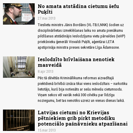
No amata atstādina cietumu šefu
Puķīti
27.mai 2013
Tieslietu ministrs Jānis Bordāns (VL-TB/LNNK) šodien uz
disciplinārlietas izmeklēšanas laiku no amata pienākumu
pildīšanas atstādinājis Ieslodzījuma vietu pārvaldes (IeVP)
priekšnieku ģenerāli Visvaldi Puķīti, aģentūrai LETA
apstiprināja ministra preses sekretāre Līga Ādamsone.
Ieslodzīto brīvlaišana nenotiek
masveidā
8.apr 2013
Pēc tā dēvētās Krimināllikuma reformas aizvadītajā
piektdienā brīvībā iznāca tikai viens ieslodzītais – narkotiku
lietotājs, kurš bija notiesāts ar sešu mēnešu cietumsodu.
Viņam sekos vēl vairāk nekā 300 cilvēku par līdzīgu
noziegumu, bet tas nenotiks uzreiz un vienas dienas laikā.
Latvijas cietumi no Krievijas
pētniekiem grib pirkt metodiku
potenciālo pašnāvnieku atpazīšanai
15.mar 2013