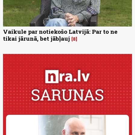
Vaikule par notiekošo Latvijā: Par to ne
tikai jārunā, bet jābļauj
8