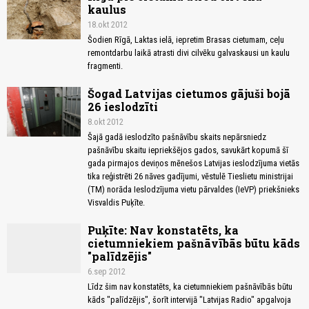
kaulus
18.okt 2012
Šodien Rīgā, Laktas ielā, iepretim Brasas cietumam, ceļu
remontdarbu laikā atrasti divi cilvēku galvaskausi un kaulu
fragmenti.
Šogad Latvijas cietumos gājuši bojā
26 ieslodzīti
8.okt 2012
Šajā gadā ieslodzīto pašnāvību skaits nepārsniedz
pašnāvību skaitu iepriekšējos gados, savukārt kopumā šī
gada pirmajos deviņos mēnešos Latvijas ieslodzījuma vietās
tika reģistrēti 26 nāves gadījumi, vēstulē Tieslietu ministrijai
(TM) norāda Ieslodzījuma vietu pārvaldes (IeVP) priekšnieks
Visvaldis Puķīte.
Puķīte: Nav konstatēts, ka
cietumniekiem pašnāvībās būtu kāds
"palīdzējis"
6.sep 2012
Līdz šim nav konstatēts, ka cietumniekiem pašnāvībās būtu
kāds "palīdzējis", šorīt intervijā "Latvijas Radio" apgalvoja