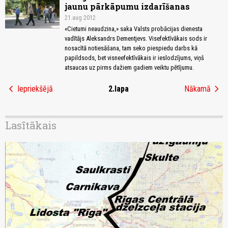
jaunu pārkāpumu izdarīšanas
21.aug 2012
«Cietumi neaudzina,» saka Valsts probācijas dienesta
vadītājs Aleksandrs Dementjevs. Visefektīvākais sods ir
nosacītā notiesāšana, tam seko piespiedu darbs kā
papildsods, bet visneefektīvākais ir ieslodzījums, viņš
atsaucas uz pirms dažiem gadiem veiktu pētījumu.
chevron_left
chevron_right
Iepriekšējā
2.lapa
Nākamā
Lasītākais