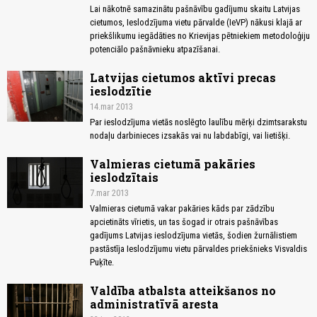
Lai nākotnē samazinātu pašnāvību gadījumu skaitu Latvijas
cietumos, Ieslodzījuma vietu pārvalde (IeVP) nākusi klajā ar
priekšlikumu iegādāties no Krievijas pētniekiem metodoloģiju
potenciālo pašnāvnieku atpazīšanai.
Latvijas cietumos aktīvi precas
ieslodzītie
14.mar 2013
Par ieslodzījuma vietās noslēgto laulību mērķi dzimtsarakstu
nodaļu darbinieces izsakās vai nu labdabīgi, vai lietišķi.
Valmieras cietumā pakāries
ieslodzītais
7.mar 2013
Valmieras cietumā vakar pakāries kāds par zādzību
apcietināts vīrietis, un tas šogad ir otrais pašnāvības
gadījums Latvijas ieslodzījuma vietās, šodien žurnālistiem
pastāstīja Ieslodzījumu vietu pārvaldes priekšnieks Visvaldis
Puķīte.
Valdība atbalsta atteikšanos no
administratīvā aresta