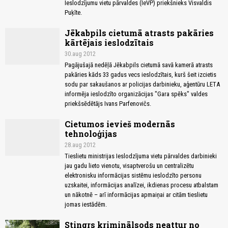
Ieslodzījumu vietu pārvaldes (IeVP) priekšnieks Visvaldis
Puķīte.
Jēkabpils cietumā atrasts pakāries
kārtējais ieslodzītais
30.aug 2012
Pagājušajā nedēļā Jēkabpils cietumā savā kamerā atrasts
pakāries kāds 33 gadus vecs ieslodzītais, kurš šeit izcietis
sodu par sakaušanos ar policijas darbinieku, aģentūru LETA
informēja ieslodzīto organizācijas "Gara spēks" valdes
priekšsēdētājs Ivans Parfenovičs.
Cietumos ievieš modernās
tehnoloģijas
28.aug 2012
Tieslietu ministrijas Ieslodzījuma vietu pārvaldes darbinieki
jau gadu lieto vienotu, visaptverošu un centralizētu
elektronisku informācijas sistēmu ieslodzīto personu
uzskaitei, informācijas analīzei, ikdienas procesu atbalstam
un nākotnē – arī informācijas apmaiņai ar citām tieslietu
jomas iestādēm.
Stingrs kriminālsods neattur no