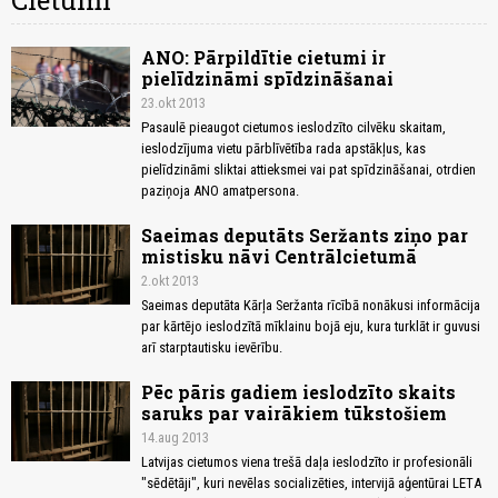
Cietumi
ANO: Pārpildītie cietumi ir
pielīdzināmi spīdzināšanai
23.okt 2013
Pasaulē pieaugot cietumos ieslodzīto cilvēku skaitam,
ieslodzījuma vietu pārblīvētība rada apstākļus, kas
pielīdzināmi sliktai attieksmei vai pat spīdzināšanai, otrdien
paziņoja ANO amatpersona.
Saeimas deputāts Seržants ziņo par
mistisku nāvi Centrālcietumā
2.okt 2013
Saeimas deputāta Kārļa Seržanta rīcībā nonākusi informācija
par kārtējo ieslodzītā mīklainu bojā eju, kura turklāt ir guvusi
arī starptautisku ievērību.
Pēc pāris gadiem ieslodzīto skaits
saruks par vairākiem tūkstošiem
14.aug 2013
Latvijas cietumos viena trešā daļa ieslodzīto ir profesionāli
"sēdētāji", kuri nevēlas socializēties, intervijā aģentūrai LETA