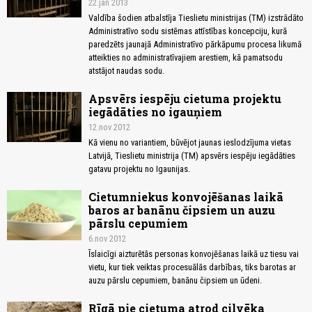
22.jan 2013
Valdība šodien atbalstīja Tieslietu ministrijas (TM) izstrādāto
Administratīvo sodu sistēmas attīstības koncepciju, kurā
paredzēts jaunajā Administratīvo pārkāpumu procesa likumā
atteikties no administratīvajiem arestiem, kā pamatsodu
atstājot naudas sodu.
Apsvērs iespēju cietuma projektu
iegādāties no igauņiem
12.nov 2012
Kā vienu no variantiem, būvējot jaunas ieslodzījuma vietas
Latvijā, Tieslietu ministrija (TM) apsvērs iespēju iegādāties
gatavu projektu no Igaunijas.
Cietumniekus konvojēšanas laikā
baros ar banānu čipsiem un auzu
pārslu cepumiem
6.nov 2012
Īslaicīgi aizturētās personas konvojēšanas laikā uz tiesu vai
vietu, kur tiek veiktas procesuālās darbības, tiks barotas ar
auzu pārslu cepumiem, banānu čipsiem un ūdeni.
Rīgā pie cietuma atrod cilvēka