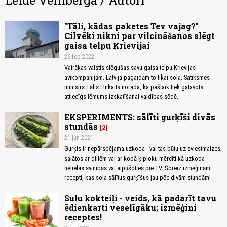
Lelde Veinberga / Autori
"Tāli, kādas paketes Tev vajag?"
Cilvēki nikni par vilcināšanos slēgt
gaisa telpu Krievijai
26.feb 2022
Vairākas valstis slēgušas savu gaisa telpu Krievijas
avikompānijām. Latvija pagaidām to tikai sola. Satiksmes
ministrs Tālis LInkaits norāda, ka pašlaik tiek gatavots
attiecīgs lēmums izskatīšanai valdības sēdē.
EKSPERIMENTS: sālīti gurķīši divās
stundās
2
21.jun 2021
Gurķis ir nepārspējama uzkoda - vai tas būtu uz sviestmaizes,
salātos ar dillēm vai ar kopā ķiploku mērcīti kā uzkoda
nelielās svinībās vai atpūšoties pie TV. Šoreiz izmēģinām
recepti, kas sola sālītus gurķīšus jau pēc divām stundām!
Sulu kokteiļi - veids, kā padarīt tavu
ēdienkarti veselīgāku; izmēģini
receptes!