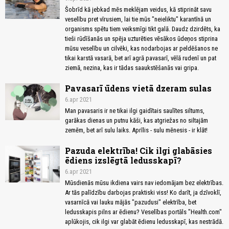
Šobrīd kā jebkad mēs meklējam veidus, kā stiprināt savu
veselību pret vīrusiem, lai tie mūs "neieliktu" karantīnā un
organisms spētu tiem veiksmīgi tikt galā. Daudz dzirdēts, ka
tieši rūdīšanās un spēja uzturēties vēsākos ūdeņos stiprina
mūsu veselību un cilvēki, kas nodarbojas ar peldēšanos ne
tikai karstā vasarā, bet arī agrā pavasarī, vēlā rudenī un pat
ziemā, nezina, kas ir tādas saaukstēšanās vai gripa.
Pavasarī ūdens vietā dzeram sulas
6.apr 2021
Man pavasaris ir ne tikai ilgi gaidītais saulītes siltums,
garākas dienas un putnu kāši, kas atgriežas no siltajām
zemēm, bet arī sulu laiks. Aprīlis - sulu mēnesis - ir klāt!
Pazuda elektrība! Cik ilgi glabāsies
ēdiens izslēgtā ledusskapī?
6.apr 2021
Mūsdienās mūsu ikdiena vairs nav iedomājam bez elektrības.
Ar tās palīdzību darbojas praktiski viss! Ko darīt, ja dzīvoklī,
vasarnīcā vai lauku mājās "pazudusi" elektrība, bet
ledusskapis pilns ar ēdienu? Veselības portāls "Health.com"
aplūkojis, cik ilgi var glabāt ēdienu ledusskapī, kas nestrādā.