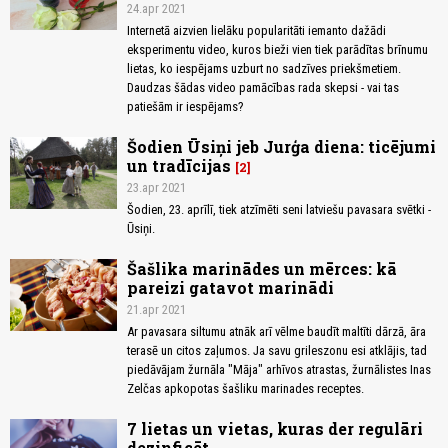
24.apr 2021
Internetā aizvien lielāku popularitāti iemanto dažādi
eksperimentu video, kuros bieži vien tiek parādītas brīnumu
lietas, ko iespējams uzburt no sadzīves priekšmetiem.
Daudzas šādas video pamācības rada skepsi - vai tas
patiešām ir iespējams?
Šodien Ūsiņi jeb Jurģa diena: ticējumi
un tradīcijas
2
23.apr 2021
Šodien, 23. aprīlī, tiek atzīmēti seni latviešu pavasara svētki -
Ūsiņi.
Šašlika marinādes un mērces: kā
pareizi gatavot marinādi
21.apr 2021
Ar pavasara siltumu atnāk arī vēlme baudīt maltīti dārzā, āra
terasē un citos zaļumos. Ja savu grileszonu esi atklājis, tad
piedāvājam žurnāla "Māja" arhīvos atrastas, žurnālistes Inas
Zelčas apkopotas šašliku marinades receptes.
7 lietas un vietas, kuras der regulāri
dezinficēt