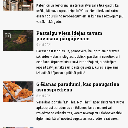
Kafejnīcu un restorānu āra terašu atvēršana tika gaidīti kā
svētki, kā maza spraudziņa brīvības. Nenoliedzami katrs
esam noguruši no ierobežojumiem ar kuriem sadzīvojam jau
vairāk nekā gadu.
Pastaigu vietu idejas tavam
photo_camera
pavasara pārgājienam
9.mai 2021
Pavasaris ir modies un, ņemot vērā, ka joprojām pārsvarā
izklaides vietas ir slēgtas, publiski pasākumi nenotiek, arī
ceļošanai ārpus valsts ir savi ierobežojumi, piedāvājam
iepazīt Latvijas takas un pastaigu vietas, kurās iespējams
izkustināt kājas un atpūtināt prātu!
6 ēšanas paradumi, kas paaugstina
asinsspiedienu
8.mai 2021
Veselības portāla "Eat This, Not That!" speciāliste Sāra Krova
apkopojusi paradumus un ēdienus, kurus mainot vai
izslēdzot no ēdienkartes, varam ievērojami uzlabot veselību
ilgtermiņā, kā arī novērst augsta asinsspiediena rašanos.