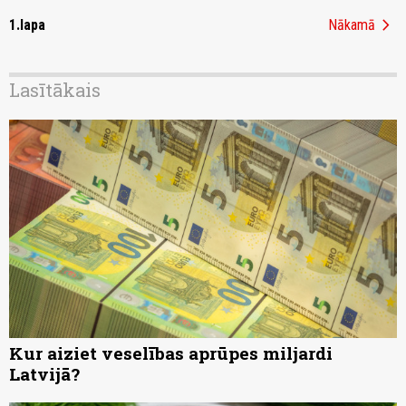
chevron_right
1.lapa
Nākamā
Lasītākais
Kur aiziet veselības aprūpes miljardi
Latvijā?