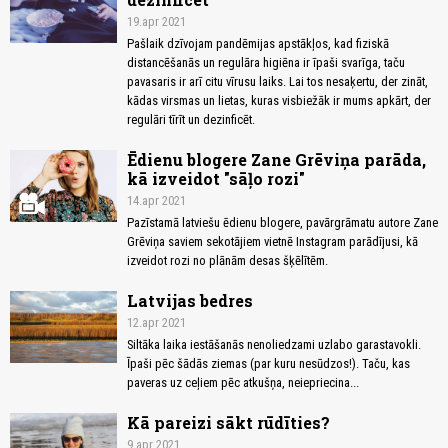
19.apr 2021
Pašlaik dzīvojam pandēmijas apstākļos, kad fiziskā
distancēšanās un regulāra higiēna ir īpaši svarīga, taču
pavasaris ir arī citu vīrusu laiks. Lai tos nesaķertu, der zināt,
kādas virsmas un lietas, kuras visbiežāk ir mums apkārt, der
regulāri tīrīt un dezinficēt.
Ēdienu blogere Zane Grēviņa parāda,
kā izveidot "sāļo rozi"
14.apr 2021
Pazīstamā latviešu ēdienu blogere, pavārgrāmatu autore Zane
Grēviņa saviem sekotājiem vietnē Instagram parādījusi, kā
izveidot rozi no plānām desas šķēlītēm.
Latvijas bedres
12.apr 2021
Siltāka laika iestāšanās nenoliedzami uzlabo garastavokli.
Īpaši pēc šādās ziemas (par kuru nesūdzos!). Taču, kas
paveras uz ceļiem pēc atkušņa, neiepriecina...
Kā pareizi sākt rūdīties?
9.apr 2021