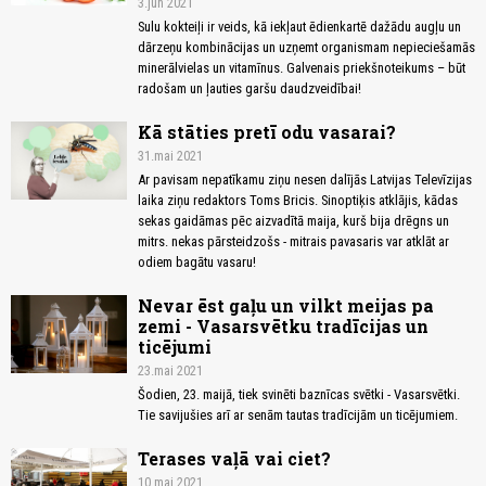
3.jun 2021
Su­lu kok­tei­ļi ir veids, kā ie­kļaut ēdien­kar­tē da­žā­du aug­ļu un
dār­ze­ņu kom­bi­nā­ci­jas un uz­ņemt or­ga­nis­mam ne­pie­cie­ša­mās
mi­ne­rāl­vie­las un vi­ta­mī­nus. Gal­ve­nais priekš­no­tei­kums – būt
ra­do­šam un ļau­ties gar­šu daudz­vei­dī­bai!
Kā stāties pretī odu vasarai?
31.mai 2021
Ar pavisam nepatīkamu ziņu nesen dalījās Latvijas Televīzijas
laika ziņu redaktors Toms Bricis. Sinoptiķis atklājis, kādas
sekas gaidāmas pēc aizvadītā maija, kurš bija drēgns un
mitrs. nekas pārsteidzošs - mitrais pavasaris var atklāt ar
odiem bagātu vasaru!
Nevar ēst gaļu un vilkt meijas pa
zemi - Vasarsvētku tradīcijas un
ticējumi
23.mai 2021
Šodien, 23. maijā, tiek svinēti baznīcas svētki - Vasarsvētki.
Tie savijušies arī ar senām tautas tradīcijām un ticējumiem.
Terases vaļā vai ciet?
10.mai 2021