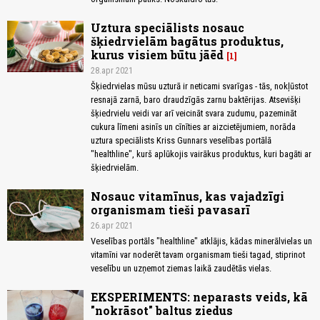
Uztura speciālists nosauc
šķiedrvielām bagātus produktus,
kurus visiem būtu jāēd
1
28.apr 2021
Šķiedrvielas mūsu uzturā ir neticami svarīgas - tās, nokļūstot
resnajā zarnā, baro draudzīgās zarnu baktērijas. Atsevišķi
šķiedrvielu veidi var arī veicināt svara zudumu, pazemināt
cukura līmeni asinīs un cīnīties ar aizcietējumiem, norāda
uztura speciālists Kriss Gunnars veselības portālā
"healthline", kurš aplūkojis vairākus produktus, kuri bagāti ar
šķiedrvielām.
Nosauc vitamīnus, kas vajadzīgi
organismam tieši pavasarī
26.apr 2021
Veselības portāls "healthline" atklājis, kādas minerālvielas un
vitamīni var noderēt tavam organismam tieši tagad, stiprinot
veselību un uzņemot ziemas laikā zaudētās vielas.
EKSPERIMENTS: neparasts veids, kā
"nokrāsot" baltus ziedus