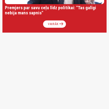
Premjers par savu ceļu līdz politikai: "Tas galīgi
nebija mans sapnis"
arrow_right_alt
VAIRĀK