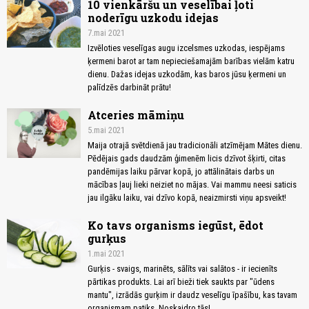
10 vienkāršu un veselībai ļoti
noderīgu uzkodu idejas
7.mai 2021
Izvēloties veselīgas augu izcelsmes uzkodas, iespējams
ķermeni barot ar tam nepieciešamajām barības vielām katru
dienu. Dažas idejas uzkodām, kas baros jūsu ķermeni un
palīdzēs darbināt prātu!
Atceries māmiņu
5.mai 2021
Maija otrajā svētdienā jau tradicionāli atzīmējam Mātes dienu.
Pēdējais gads daudzām ģimenēm licis dzīvot šķirti, citas
pandēmijas laiku pārvar kopā, jo attālinātais darbs un
mācības ļauj lieki neiziet no mājas. Vai mammu neesi saticis
jau ilgāku laiku, vai dzīvo kopā, neaizmirsti viņu apsveikt!
Ko tavs organisms iegūst, ēdot
gurķus
1.mai 2021
Gurķis - svaigs, marinēts, sālīts vai salātos - ir iecienīts
pārtikas produkts. Lai arī bieži tiek saukts par "ūdens
mantu", izrādās gurķim ir daudz veselīgu īpašību, kas tavam
organismam patiks. Noskaidro tās!