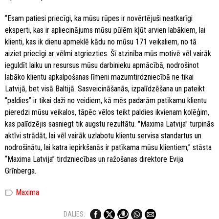
“Esam patiesi priecīgi, ka mūsu rūpes ir novērtējuši neatkarīgi
eksperti, kas ir apliecinājums mūsu pūlēm kļūt arvien labākiem, lai
klienti, kas ik dienu apmeklē kādu no mūsu 171 veikaliem, no tā
aiziet priecīgi ar vēlmi atgriezties. Šī atzinība mūs motivē vēl vairāk
ieguldīt laiku un resursus mūsu darbinieku apmācībā, nodrošinot
labāko klientu apkalpošanas līmeni mazumtirdzniecībā ne tikai
Latvijā, bet visā Baltijā. Sasveicināšanās, izpalīdzēšana un pateikt
“paldies” ir tikai daži no veidiem, kā mēs padarām patīkamu klientu
pieredzi mūsu veikalos, tāpēc vēlos teikt paldies ikvienam kolēģim,
kas palīdzējis sasniegt tik augstu rezultātu. "Maxima Latvija" turpinās
aktīvi strādāt, lai vēl vairāk uzlabotu klientu servisa standartus un
nodrošinātu, lai katra iepirkšanās ir patīkama mūsu klientiem,” stāsta
“Maxima Latvija” tirdzniecības un ražošanas direktore Evija
Grīnberga.
label
Maxima
DALIES: