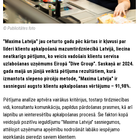
© Publicitātes foto
"Maxima Latvija" jau ceturto gadu pēc kārtas ir kļuvusi par
līderi klientu apkalpošanā mazumtirdzniecībā Latvijā, liecina
neatkarīgs pētījums, ko veicis vadošais klientu servisa
uzlabošanas uzņēmums Eiropā “Dive Group”. Saskaņā ar 2024.
gada maijā un jūnijā veiktā pētījuma rezultātiem, kurā
izmantota slepeno pircēju metode, "Maxima Latvija" ir
sasniegusi augsto klientu apkalpošanas vērtējumu – 91,98%.
Pētījuma analīze aptvēra vairākus kritērijus, tostarp tirdzniecības
vidi, konsultantu komunikāciju, papildus pārdošanas prasmes, kā arī
laipnību un ieinteresētību apkalpošanas procesā. Šie faktori kopā
veidojuši pozitīvu ieguldījumu "Maxima Latvija" sasniegumos,
attēlojot uzņēmuma apņēmību nodrošināt labāko iespējamo
iepirkšanās pieredzi saviem klientiem.