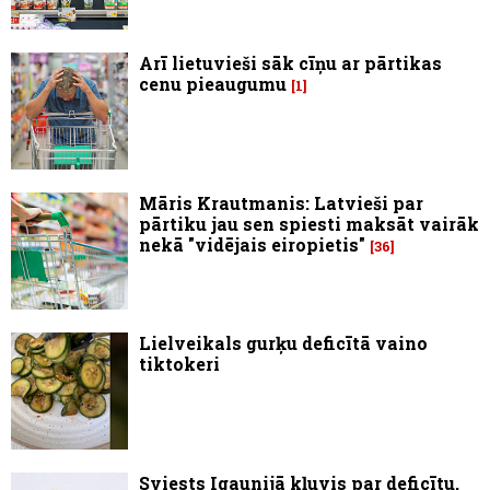
Arī lietuvieši sāk cīņu ar pārtikas
cenu pieaugumu
1
Māris Krautmanis: Latvieši par
pārtiku jau sen spiesti maksāt vairāk
nekā "vidējais eiropietis"
36
Lielveikals gurķu deficītā vaino
tiktokeri
Sviests Igaunijā kļuvis par deficītu,