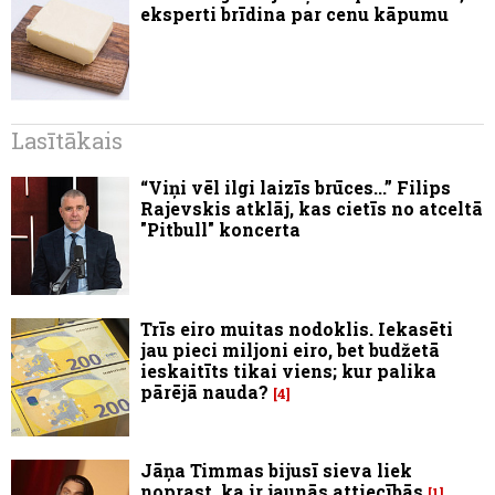
eksperti brīdina par cenu kāpumu
Lasītākais
“Viņi vēl ilgi laizīs brūces...” Filips
Rajevskis atklāj, kas cietīs no atceltā
"Pitbull" koncerta
Trīs eiro muitas nodoklis. Iekasēti
jau pieci miljoni eiro, bet budžetā
ieskaitīts tikai viens; kur palika
pārējā nauda?
4
Jāņa Timmas bijusī sieva liek
noprast, ka ir jaunās attiecībās
1