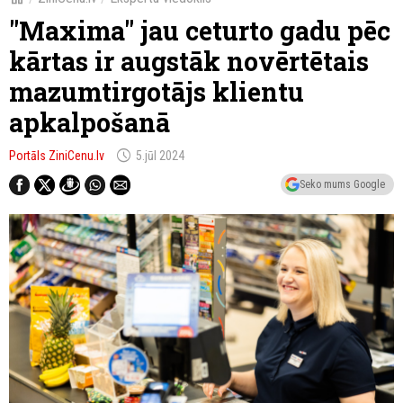
"Maxima" jau ceturto gadu pēc
kārtas ir augstāk novērtētais
mazumtirgotājs klientu
apkalpošanā
schedule
Portāls ZiniCenu.lv
5.jūl 2024
Seko mums Google