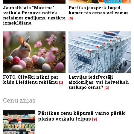
Jaunatklātā “Maxima”
Pārtika jāuzpērk tagad,
veikalā Pērnavā notiek
kamēr tās cenas vēl zemas
nelaimes gadījums; uzsākta
5
izmeklēšana
FOTO. Cilvēki nikni par
Latvijas iedzīvotāji
kādu Lieldienu reklāmu
aizdomājas: vai lielveikali
1
saskaņo cenas?
2
Cenu ziņas
Pārtikas cenu kāpumā vaino pārāk
plašās veikalu telpas
9