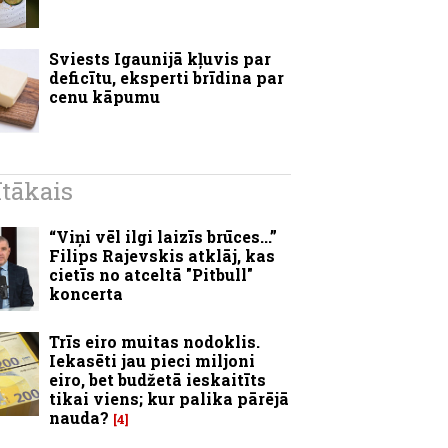
Sviests Igaunijā kļuvis par
deficītu, eksperti brīdina par
cenu kāpumu
ītākais
“Viņi vēl ilgi laizīs brūces...”
Filips Rajevskis atklāj, kas
cietīs no atceltā "Pitbull"
koncerta
Trīs eiro muitas nodoklis.
Iekasēti jau pieci miljoni
eiro, bet budžetā ieskaitīts
tikai viens; kur palika pārējā
nauda?
4