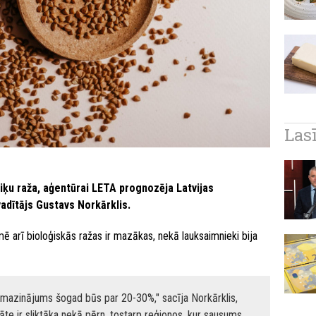
Las
riķu raža, aģentūrai LETA prognozēja Latvijas
adītājs Gustavs Norkārklis.
ē arī bioloģiskās ražas ir mazākas, nekā lauksaimnieki bija
mazinājums šogad būs par 20-30%," sacīja Norkārklis,
tāte ir sliktāka nekā pērn, tostarp reģionos, kur sausums