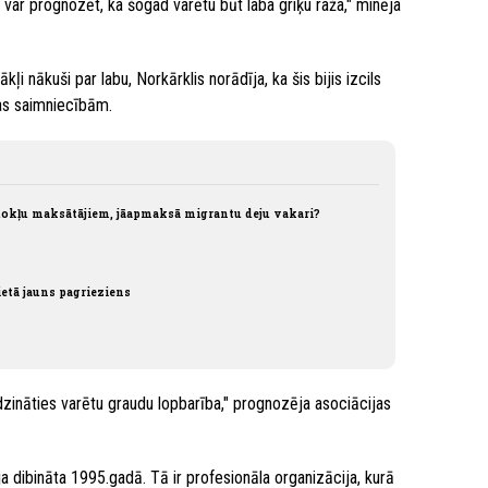
k var prognozēt, ka šogad varētu būt laba griķu raža," minēja
i nākuši par labu, Norkārklis norādīja, ka šis bijis izcils
as saimniecībām.
okļu maksātājiem, jāapmaksā migrantu deju vakari?
etā jauns pagrieziens
dzināties varētu graudu lopbarība," prognozēja asociācijas
a dibināta 1995.gadā. Tā ir profesionāla organizācija, kurā