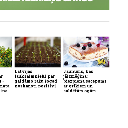
Latvijas
Jaunums, kas
ar
lauksaimnieki par
jāizmēģina:
 -
gaidāmo ražu šogad
biezpiena sacepums
imata
noskaņoti pozitīvi
ar griķiem un
cina
saldētām ogām