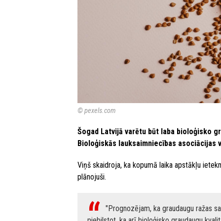
© pexels.com
Šogad Latvijā varētu būt laba bioloģisko g
Bioloģiskās lauksaimniecības asociācijas v
Viņš skaidroja, ka kopumā laika apstākļu ietekm
plānojuši.
"Prognozējam, ka graudaugu ražas sa
piebilstot, ka arī bioloģisko graudaugu kvali