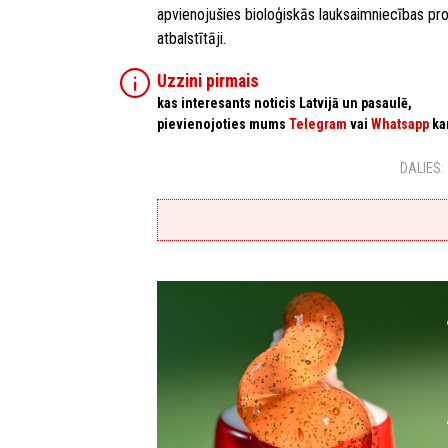
apvienojušies bioloģiskās lauksaimniecības produ
atbalstītāji.
info
Uzzini pirmais
kas interesants noticis Latvijā un pasaulē,
pievienojoties mums
Telegram
vai
Whatsapp
ka
DALIES: