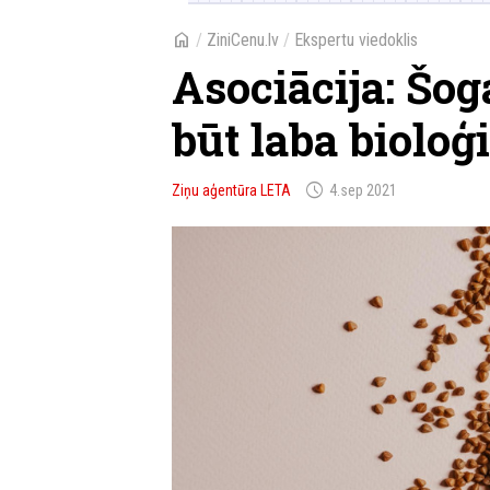
home
/
ZiniCenu.lv
/
Ekspertu viedoklis
Asociācija: Šog
būt laba bioloģ
schedule
Ziņu aģentūra LETA
4.sep 2021