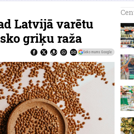
Cen
ad Latvijā varētu
isko griķu raža
Seko mums Google