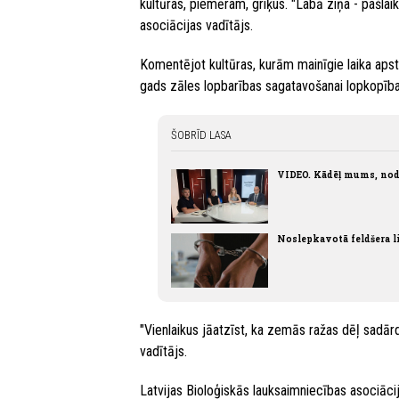
kultūras, piemēram, griķus. "Labā ziņa - pašlai
asociācijas vadītājs.
Komentējot kultūras, kurām mainīgie laika apstākļ
gads zāles lopbarības sagatavošanai lopkopīb
ŠOBRĪD LASA
VIDEO. Kādēļ mums, nod
Noslepkavotā feldšera li
"Vienlaikus jāatzīst, ka zemās ražas dēļ sadār
vadītājs.
Latvijas Bioloģiskās lauksaimniecības asociācij