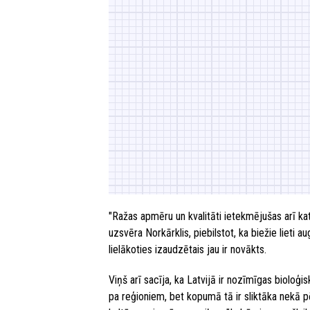
"Ražas apmēru un kvalitāti ietekmējušas arī kat
uzsvēra Norkārklis, piebilstot, ka biežie lieti
lielākoties izaudzētais jau ir novākts.
Viņš arī sacīja, ka Latvijā ir nozīmīgas bioloģi
pa reģioniem, bet kopumā tā ir sliktāka nekā p