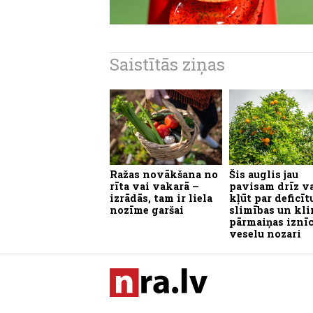
Saistītās ziņas
Ražas novākšana no
Šis auglis jau
rīta vai vakarā –
pavisam drīz v
izrādās, tam ir liela
kļūt par deficītu
nozīme garšai
slimības un kl
pārmaiņas iznī
veselu nozari