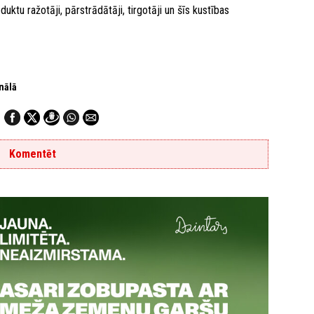
ktu ražotāji, pārstrādātāji, tirgotāji un šīs kustības
nālā
Komentēt