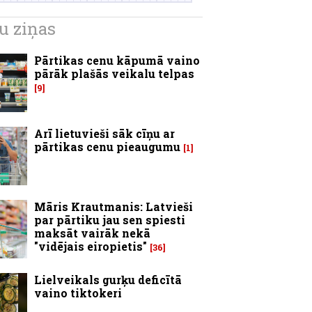
u ziņas
Pārtikas cenu kāpumā vaino
pārāk plašās veikalu telpas
9
Arī lietuvieši sāk cīņu ar
pārtikas cenu pieaugumu
1
Māris Krautmanis: Latvieši
par pārtiku jau sen spiesti
maksāt vairāk nekā
"vidējais eiropietis"
36
Lielveikals gurķu deficītā
vaino tiktokeri