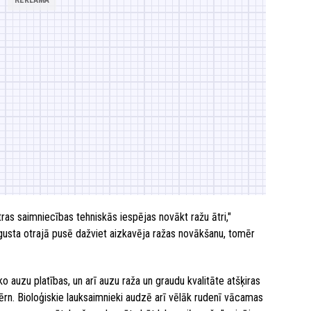
ras saimniecības tehniskās iespējas novākt ražu ātri,"
 augusta otrajā pusē dažviet aizkavēja ražas novākšanu, tomēr
sko auzu platības, un arī auzu raža un graudu kvalitāte atšķiras
ērn. Bioloģiskie lauksaimnieki audzē arī vēlāk rudenī vācamas