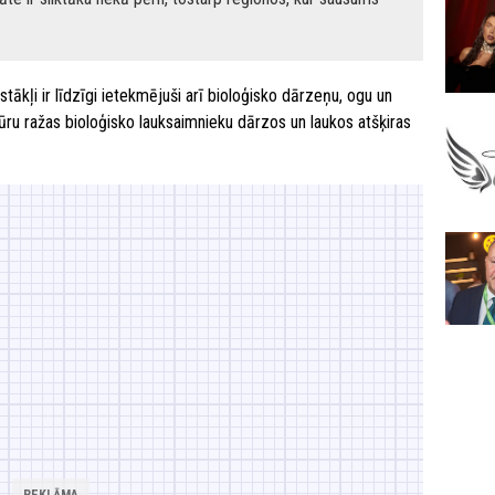
stākļi ir līdzīgi ietekmējuši arī bioloģisko dārzeņu, ogu un
ltūru ražas bioloģisko lauksaimnieku dārzos un laukos atšķiras