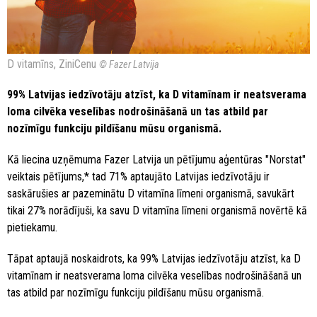
D vitamīns, ZiniCenu
© Fazer Latvija
99% Latvijas iedzīvotāju atzīst, ka D vitamīnam ir neatsverama
loma cilvēka veselības nodrošināšanā un tas atbild par
nozīmīgu funkciju pildīšanu mūsu organismā.
Kā liecina uzņēmuma Fazer Latvija un pētījumu aģentūras "Norstat"
veiktais pētījums,* tad 71% aptaujāto Latvijas iedzīvotāju ir
saskārušies ar pazeminātu D vitamīna līmeni organismā, savukārt
tikai 27% norādījuši, ka savu D vitamīna līmeni organismā novērtē kā
pietiekamu.
Tāpat aptaujā noskaidrots, ka 99% Latvijas iedzīvotāju atzīst, ka D
vitamīnam ir neatsverama loma cilvēka veselības nodrošināšanā un
tas atbild par nozīmīgu funkciju pildīšanu mūsu organismā.