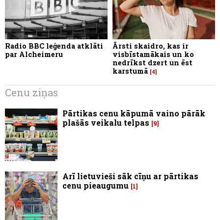
Radio BBC leģenda atklāti
Ārsti skaidro, kas ir
par Alcheimeru
visbīstamākais un ko
nedrīkst dzert un ēst
karstumā
4
Cenu ziņas
Pārtikas cenu kāpumā vaino pārāk
plašās veikalu telpas
9
Arī lietuvieši sāk cīņu ar pārtikas
cenu pieaugumu
1