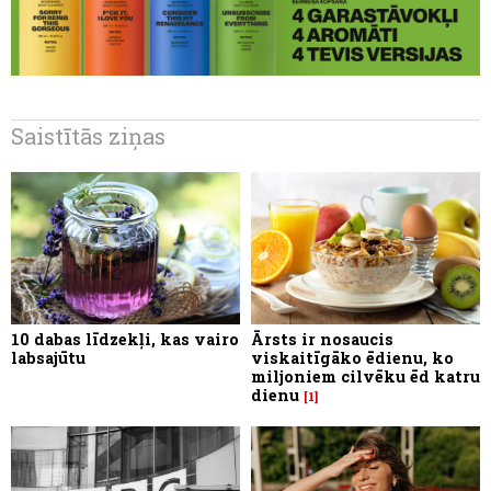
Saistītās ziņas
10 dabas līdzekļi, kas vairo
Ārsts ir nosaucis
labsajūtu
viskaitīgāko ēdienu, ko
miljoniem cilvēku ēd katru
dienu
1