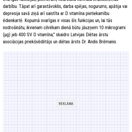
darbību. Tāpat arī garastāvoklis, darba spējas, nogurums, apātija vai
depresija savā ziņā arī saistīta ar D vitamīna pietiekamību
ēdienkartē. Kopumā svarīgas ir visas šīs funkcijas un, lai tās
nodrošinātu, ikvienam cilvēkam dienā būtu jāuzņem 10 mikrogrami
(µg) jeb 400 SV D vitamīna," skaidro Latvijas Diētas ārstu
asociācijas priekšsēdētājs un diētas ārsts Dr. Andis Brēmanis.