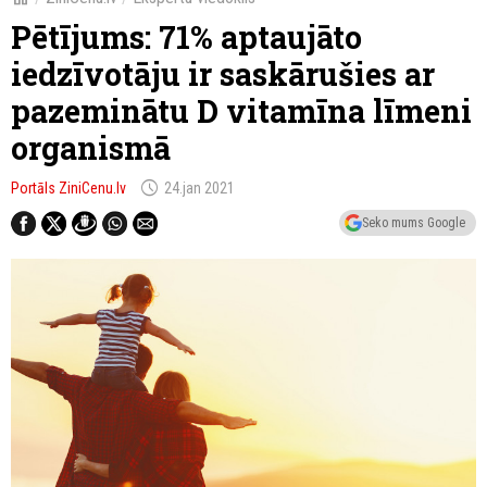
Pētījums: 71% aptaujāto
iedzīvotāju ir saskārušies ar
pazeminātu D vitamīna līmeni
organismā
schedule
Portāls ZiniCenu.lv
24.jan 2021
Seko mums Google