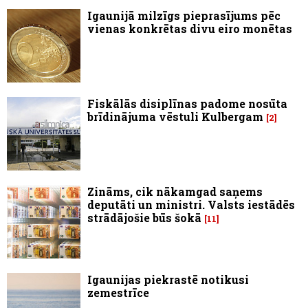
Igaunijā milzīgs pieprasījums pēc
vienas konkrētas divu eiro monētas
Fiskālās disiplīnas padome nosūta
brīdinājuma vēstuli Kulbergam
2
Zināms, cik nākamgad saņems
deputāti un ministri. Valsts iestādēs
strādājošie būs šokā
11
Igaunijas piekrastē notikusi
zemestrīce