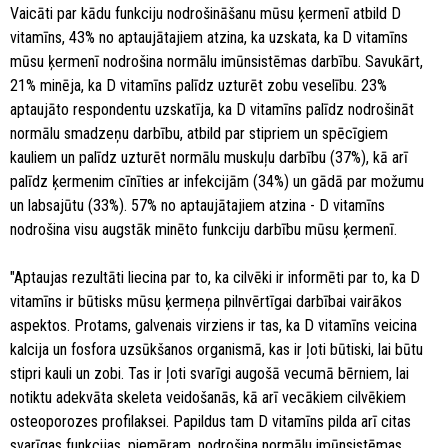
Vaicāti par kādu funkciju nodrošināšanu mūsu ķermenī atbild D
vitamīns, 43% no aptaujātajiem atzina, ka uzskata, ka D vitamīns
mūsu ķermenī nodrošina normālu imūnsistēmas darbību. Savukārt,
21% minēja, ka D vitamīns palīdz uzturēt zobu veselību. 23%
aptaujāto respondentu uzskatīja, ka D vitamīns palīdz nodrošināt
normālu smadzeņu darbību, atbild par stipriem un spēcīgiem
kauliem un palīdz uzturēt normālu muskuļu darbību (37%), kā arī
palīdz ķermenim cīnīties ar infekcijām (34%) un gādā par možumu
un labsajūtu (33%). 57% no aptaujātajiem atzina - D vitamīns
nodrošina visu augstāk minēto funkciju darbību mūsu ķermenī.
"Aptaujas rezultāti liecina par to, ka cilvēki ir informēti par to, ka D
vitamīns ir būtisks mūsu ķermeņa pilnvērtīgai darbībai vairākos
aspektos. Protams, galvenais virziens ir tas, ka D vitamīns veicina
kalcija un fosfora uzsūkšanos organismā, kas ir ļoti būtiski, lai būtu
stipri kauli un zobi. Tas ir ļoti svarīgi augošā vecumā bērniem, lai
notiktu adekvāta skeleta veidošanās, kā arī vecākiem cilvēkiem
osteoporozes profilaksei. Papildus tam D vitamīns pilda arī citas
svarīgas funkcijas, piemēram, nodrošina normālu imūnsistēmas