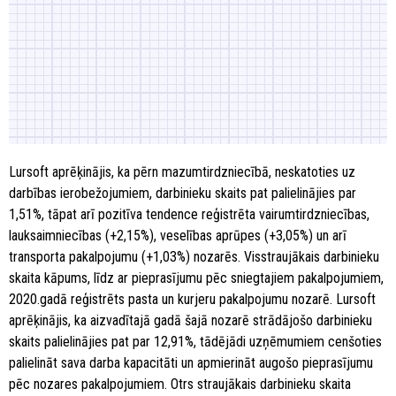
Lursoft aprēķinājis, ka pērn mazumtirdzniecībā, neskatoties uz
darbības ierobežojumiem, darbinieku skaits pat palielinājies par
1,51%, tāpat arī pozitīva tendence reģistrēta vairumtirdzniecības,
lauksaimniecības (+2,15%), veselības aprūpes (+3,05%) un arī
transporta pakalpojumu (+1,03%) nozarēs. Visstraujākais darbinieku
skaita kāpums, līdz ar pieprasījumu pēc sniegtajiem pakalpojumiem,
2020.gadā reģistrēts pasta un kurjeru pakalpojumu nozarē. Lursoft
aprēķinājis, ka aizvadītajā gadā šajā nozarē strādājošo darbinieku
skaits palielinājies pat par 12,91%, tādējādi uzņēmumiem cenšoties
palielināt sava darba kapacitāti un apmierināt augošo pieprasījumu
pēc nozares pakalpojumiem. Otrs straujākais darbinieku skaita