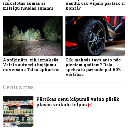
izskalotas somas ar
naudu; cik viņam pašlaik ir
milzīgu naudas summu
kontā?
Aprēķināts, cik izmaksās
Cik maksās tavs auto pēc
Valsts autoceļu bojājumu
pieciem gadiem? Daļa
novēršana Talsu apkārtnē
spēkratu pazaudē pat 60%
vērtības
Cenu ziņas
Pārtikas cenu kāpumā vaino pārāk
plašās veikalu telpas
9