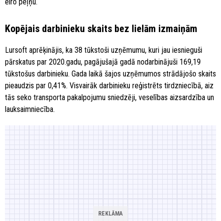
eiro peļņu.
Kopējais darbinieku skaits bez lielām izmaiņām
Lursoft aprēķinājis, ka 38 tūkstoši uzņēmumu, kuri jau iesnieguši
pārskatus par 2020.gadu, pagājušajā gadā nodarbinājuši 169,19
tūkstošus darbinieku. Gada laikā šajos uzņēmumos strādājošo skaits
pieaudzis par 0,41%. Visvairāk darbinieku reģistrēts tirdzniecībā, aiz
tās seko transporta pakalpojumu sniedzēji, veselības aizsardzība un
lauksaimniecība.