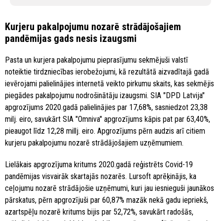
Kurjeru pakalpojumu nozarē strādājošajiem
pandēmijas gads nesis izaugsmi
Pasta un kurjera pakalpojumu pieprasījumu sekmējuši valstī
noteiktie tirdzniecības ierobežojumi, kā rezultātā aizvadītajā gadā
ievērojami palielinājies internetā veikto pirkumu skaits, kas sekmējis
piegādes pakalpojumu nodrošinātāju izaugsmi. SIA "DPD Latvija"
apgrozījums 2020.gadā palielinājies par 17,68%, sasniedzot 23,38
milj. eiro, savukārt SIA "Omniva" apgrozījums kāpis pat par 63,40%,
pieaugot līdz 12,28 millj. eiro. Apgrozījums pērn audzis arī citiem
kurjeru pakalpojumu nozarē strādājošajiem uzņēmumiem.
Lielākais apgrozījuma kritums 2020.gadā reģistrēts Covid-19
pandēmijas visvairāk skartajās nozarēs. Lursoft aprēķinājis, ka
ceļojumu nozarē strādājošie uzņēmumi, kuri jau iesnieguši jaunākos
pārskatus, pērn apgrozījuši par 60,87% mazāk nekā gadu iepriekš,
azartspēļu nozarē kritums bijis par 52,72%, savukārt radošās,