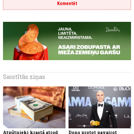
Komentēt
Saistītās ziņas
Atpūtnieki krastā atrod
Dons protot pavairot