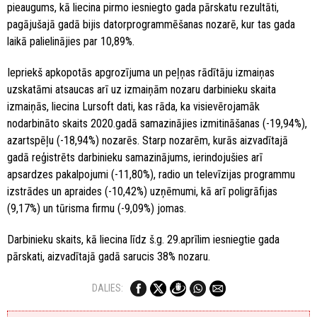
pieaugums, kā liecina pirmo iesniegto gada pārskatu rezultāti,
pagājušajā gadā bijis datorprogrammēšanas nozarē, kur tas gada
laikā palielinājies par 10,89%.
Iepriekš apkopotās apgrozījuma un peļņas rādītāju izmaiņas
uzskatāmi atsaucas arī uz izmaiņām nozaru darbinieku skaita
izmaiņās, liecina Lursoft dati, kas rāda, ka visievērojamāk
nodarbināto skaits 2020.gadā samazinājies izmitināšanas (-19,94%),
azartspēļu (-18,94%) nozarēs. Starp nozarēm, kurās aizvadītajā
gadā reģistrēts darbinieku samazinājums, ierindojušies arī
apsardzes pakalpojumi (-11,80%), radio un televīzijas programmu
izstrādes un apraides (-10,42%) uzņēmumi, kā arī poligrāfijas
(9,17%) un tūrisma firmu (-9,09%) jomas.
Darbinieku skaits, kā liecina līdz š.g. 29.aprīlim iesniegtie gada
pārskati, aizvadītajā gadā sarucis 38% nozaru.
DALIES: