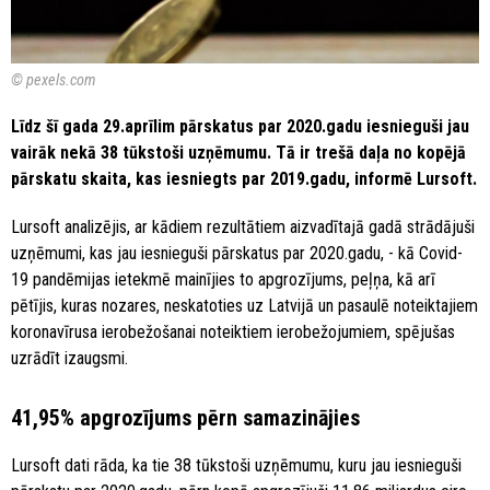
© pexels.com
Līdz šī gada 29.aprīlim pārskatus par 2020.gadu iesnieguši jau
vairāk nekā 38 tūkstoši uzņēmumu. Tā ir trešā daļa no kopējā
pārskatu skaita, kas iesniegts par 2019.gadu, informē Lursoft.
Lursoft analizējis, ar kādiem rezultātiem aizvadītajā gadā strādājuši
uzņēmumi, kas jau iesnieguši pārskatus par 2020.gadu, - kā Covid-
19 pandēmijas ietekmē mainījies to apgrozījums, peļņa, kā arī
pētījis, kuras nozares, neskatoties uz Latvijā un pasaulē noteiktajiem
koronavīrusa ierobežošanai noteiktiem ierobežojumiem, spējušas
uzrādīt izaugsmi.
41,95% apgrozījums pērn samazinājies
Lursoft dati rāda, ka tie 38 tūkstoši uzņēmumu, kuru jau iesnieguši