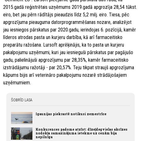
2015.gadā reģistrētais uzņēmums 2019.gadā apgrozīja 28,54 tūkst.
eiro, bet jau pērn rādītājs pieaudzis līdz 5,2 milj. eiro. Tiesa, pēc
apgrozījuma pieauguma datorprogrammēšanas nozare, analizējot
jau iesniegos pārskatus par 2020.gadu, ierindojas 6. pozīcijā, kamēr
līderos atrodas pasta un kurjeru darbība, kā arī farmaceitisko
preparātu ražošana. Lursoft aprēķinājis, ka to pasta un kurjeru
pakalpojumu uzņēmumi, kuri jau iesnieguši pārskatus par pagājušo
gadu, palielinājuši apgrozījumu par 28,35%, kamēr farmaceitisko
izstrādājumu ražotāji - par 20,57%. Teju tikpat straujš apgrozījuma
kāpums bijis arī veterināro pakalpojumu nozarē strādājošajiem
uzņēmumiem.
ŠOBRĪD LASA
Igaunijas piekrastē notikusi zemestrīce
Konkurences padome atzīst: dīzeļdegvielas akcīzes
nodokļa samazinājuma ietekme uz cenām bija
nepilnīga