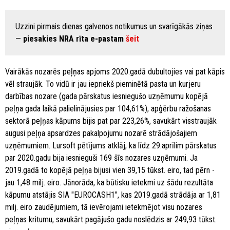
Uzzini pirmais dienas galvenos notikumus un svarīgākās ziņas
—
piesakies NRA rīta e-pastam
šeit
Vairākās nozarēs peļņas apjoms 2020.gadā dubultojies vai pat kāpis
vēl straujāk. To vidū ir jau iepriekš pieminētā pasta un kurjeru
darbības nozare (gada pārskatus iesniegušo uzņēmumu kopējā
peļņa gada laikā palielinājusies par 104,61%), apģērbu ražošanas
sektorā peļņas kāpums bijis pat par 223,26%, savukārt visstraujāk
augusi peļņa apsardzes pakalpojumu nozarē strādājošajiem
uzņēmumiem. Lursoft pētījums atklāj, ka līdz 29.aprīlim pārskatus
par 2020.gadu bija iesnieguši 169 šīs nozares uzņēmumi. Ja
2019.gadā to kopējā peļņa bijusi vien 39,15 tūkst. eiro, tad pērn -
jau 1,48 milj. eiro. Jānorāda, ka būtisku ietekmi uz šādu rezultāta
kāpumu atstājis SIA "EUROCASH1", kas 2019.gadā strādāja ar 1,81
milj. eiro zaudējumiem, tā ievērojami ietekmējot visu nozares
peļņas kritumu, savukārt pagājušo gadu noslēdzis ar 249,93 tūkst.