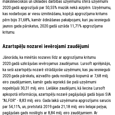
mākslinieciskās un izklaides darbības uzņēmumu sfērā uzņēmumi
2020.gadā apgrozījuši par 50,55% mazāk nekā aizpērn. Uzņēmumu,
kas nodarbojas ar viesu izmitināšanu, kopējā apgrozījuma kritums
pērn bijis 31,68%, kamēr ēdināšanas pakalpojumi, kuri jau iesnieguši
jaunos gada pārskatus, 2020.gadā uzrāda 11,71% apgrozījuma
kritumu.
Azartspēļu nozarei ievērojami zaudējumi
Jānorāda, ka minētās nozares līdz ar apgrozījuma kritumu
2020.gadā uzkrājušas ievērojamus zaudējumus. Lursoft aprēķinājis,
ka seši azartspēļu nozarē strādājošie uzņēmumi, kas jau iesnieguši
2020.gada pārskatu, aizvadīto gadu noslēguši kopumā ar 7,68 milj.
eiro zaudējumiem, kamēr gadu iepriekš šie paši uzņēmumi
nopelnījuši 30,31 milj. eiro. Lielākie zaudējumi, kā liecina Lursoft
apkopotā informācija, azartspēļu nozarē pagājušajā gadā bijusi SIA
"ALFOR" - 8,83 milj. eiro. Gada laikā uzņēmuma apgrozījums sarucis
par 54,11%, un, pretstatā 2019.gada 21,18 milj. eiro lielajai peļņai,
pagājušais gads noslēgts ar 8,84 milj. eiro zaudējumiem. Ar