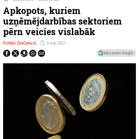
Apkopots, kuriem
uzņēmējdarbības sektoriem
pērn veicies vislabāk
schedule
Portāls ZiniCenu.lv
6.mai 2021
Seko mums Google