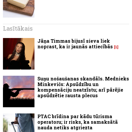
Lasītākais
Jāņa Timmas bijusī sieva liek
noprast, ka ir jaunās attiecībās
1
Suņu nošaušanas skandāls. Mednieks
Minkevičs: Apsūdzību un
kompensāciju neatzīstu; arī pārējie
apsūdzētie rausta plecus
PTAC brīdina par kādu tūrisma
operatoru; ir risks, ka samaksātā
nauda netiks atgriezta