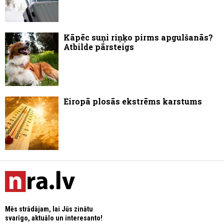
Kāpēc suņi riņķo pirms apgulšanās?
Atbilde pārsteigs
Eiropā plosās ekstrēms karstums
Mēs strādājam, lai Jūs zinātu
svarīgo, aktuālo un interesanto!