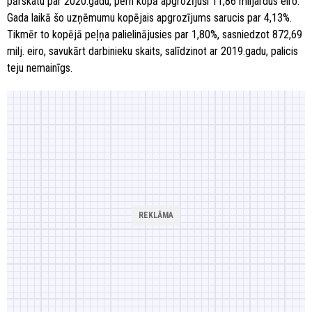
pārskatu par 2020.gadu, pērn kopā apgrozījuši 11,86 miljardus eiro.
Gada laikā šo uzņēmumu kopējais apgrozījums sarucis par 4,13%.
Tikmēr to kopējā peļņa palielinājusies par 1,80%, sasniedzot 872,69
milj. eiro, savukārt darbinieku skaits, salīdzinot ar 2019.gadu, palicis
teju nemainīgs.