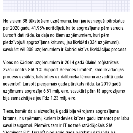
No visiem 38 tūkstošiem uzņēmumu, kuri jau iesnieguši pārskatus
par 2020.gadu, 41,95% norādījuši, ka to apgrozījums pērn sarucis.
Lursoft dati rāda, ka daļa no šiem uzņēmumiem, kuri pērn
piedzīvojuši apgrozījuma kritumu, jau likvidēti (334 uzņēmumi),
savukārt vēl 308 uzņēmumiem ir šobrīd aktīvs likvidācijas process.
Viens no šādiem uzņēmumiem ir 2014.gadā Olainē reģistrētais
zvanu centrs SIA "CC Support Services Limited", kam likvidācijas
process uzsākts, balstoties uz dalībnieka lēmumu aizvadītā gada
novembrī. Lursoft pieejamais gada pārskats rāda, ka 2019.gadā
uzņēmums apgrozīja 6,51 milj. eiro, savukārt pērn tā apgrozījums
bija samazinājies jau līdz 1,23 milj. eiro.
Tiesa, kamēr daļai aizvadītajā gadā bija vērojams apgrozījuma
kritums, ir uzņēmumi, kuriem izdevies krīzes gadu izmantot par labu
savai izaugsmei. Piemērs tam ir IT nozarē strādājošais SIA
"Geminent EU". Lursoft pieejamie gada pārskatu dati rāda, ka